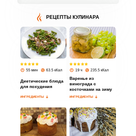
РЕЦЕПТЫ КУЛИНАРА
ВХОД НА САЙТ
РЕГИСТРАЦИЯ
Войдите
55 мин
63.5 кКал
19 ч
235.5 кКал
с помощью социальных сетей:
Варенье из
Диетические блюда
винограда с
для похудения
косточками на зиму
ИНГРЕДИЕНТЫ
ИНГРЕДИЕНТЫ
или