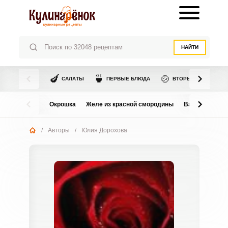
НАЙТИ
🍆
🍵
🍲
САЛАТЫ
ПЕРВЫЕ БЛЮДА
ВТОРЫЕ БЛЮДА
Окрошка
Желе из красной смородины
Варенье из в
/
Авторы
/
Юлия Дорохова