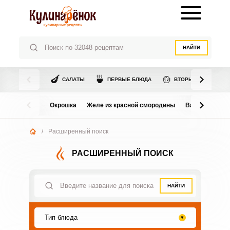
НАЙТИ
🍆
🍵
🍲
САЛАТЫ
ПЕРВЫЕ БЛЮДА
ВТОРЫЕ БЛЮДА
Окрошка
Желе из красной смородины
Варенье из в
/
Расширенный поиск
РАСШИРЕННЫЙ ПОИСК
НАЙТИ
Тип блюда