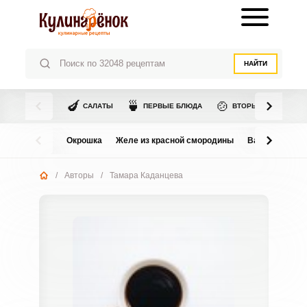
НАЙТИ
🍆
🍵
🍲
САЛАТЫ
ПЕРВЫЕ БЛЮДА
ВТОРЫЕ БЛЮДА
Окрошка
Желе из красной смородины
Варенье из в
/
Авторы
/
Тамара Каданцева