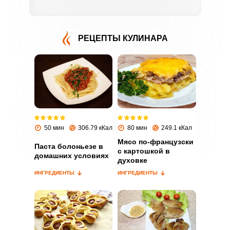
РЕЦЕПТЫ КУЛИНАРА
ВХОД НА САЙТ
РЕГИСТРАЦИЯ
Войдите
50 мин
306.79 кКал
80 мин
249.1 кКал
с помощью социальных сетей:
Мясо по-французски
Паста болоньезе в
с картошкой в
домашних условиях
духовке
или
ИНГРЕДИЕНТЫ
ИНГРЕДИЕНТЫ