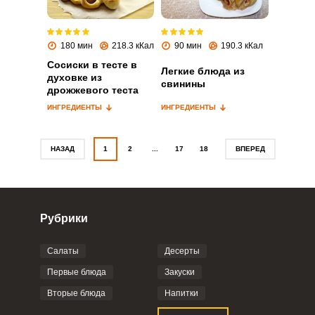
Запомнить меня
180 мин
218.3 кКал
90 мин
190.3 кКал
ВХОД
Сосиски в тесте в
Легкие блюда из
духовке из
свинины
ЕЩЕ НЕ ЗАРЕГИСТРИРОВАННЫ?
дрожжевого теста
ИНГРЕДИЕНТЫ
ИНГРЕДИЕНТЫ
Забыли пароль?
НАЗАД
1
2
...
17
18
ВПЕРЕД
Рубрики
Салаты
Десерты
Первые блюда
Закуски
Вторые блюда
Напитки