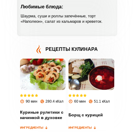
Любимые блюда:
Шаурма, суши и роллы запечённые, торт
«Наполеон», салат из кальмаров и креветок.
РЕЦЕПТЫ КУЛИНАРА
ВХОД НА САЙТ
РЕГИСТРАЦИЯ
Войдите
с помощью социальных сетей:
90 мин
280.4 кКал
60 мин
51.1 кКал
Куриные рулетики с
или
Борщ с курицей
начинкой в духовке
ИНГРЕДИЕНТЫ
ИНГРЕДИЕНТЫ