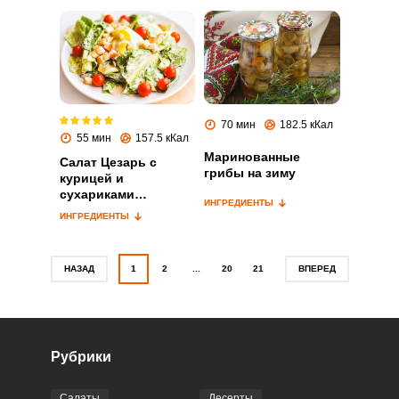
Запомнить меня
ВХОД
70 мин
182.5 кКал
55 мин
157.5 кКал
ЕЩЕ НЕ ЗАРЕГИСТРИРОВАННЫ?
Маринованные
Салат Цезарь с
грибы на зиму
курицей и
Забыли пароль?
сухариками
ИНГРЕДИЕНТЫ
классический
ИНГРЕДИЕНТЫ
НАЗАД
1
2
...
20
21
ВПЕРЕД
Рубрики
Салаты
Десерты