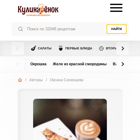
НАЙТИ
🍆
🍵
🍲
САЛАТЫ
ПЕРВЫЕ БЛЮДА
ВТОРЫЕ БЛЮДА
Окрошка
Желе из красной смородины
Варенье из в
/
Авторы
/
Оксана Сизинцева