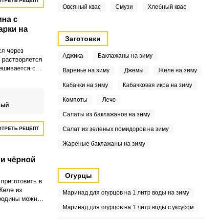
ТРЕТЬ РЕЦЕПТ
Овсяный квас
Смузи
Хлебный квас
на с
арки на
Заготовки
я через
Аджика
Баклажаны на зиму
 растворяется
мешивается с
Варенье на зиму
Джемы
Желе на зиму
дины и варится
Кабачки на зиму
Кабачковая икра на зиму
рения.
Компоты
Лечо
мый
Салаты из баклажанов на зиму
ТРЕТЬ РЕЦЕПТ
Салат из зеленых помидоров на зиму
Жареные баклажаны на зиму
 и чёрной
Огурцы
 приготовить в
Желе из
Маринад для огурцов на 1 литр воды на зиму
родины можно
влять в
Маринад для огурцов на 1 литр воды с уксусом
г.