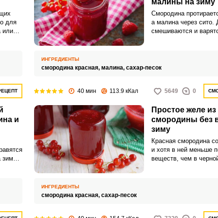
малины на зиму
щих
Смородина протираетс
о для
а малина через сито.
 или
смешиваются и варятс
ляют
минут.
Запомнить меня
ная
ий
ИНГРЕДИЕНТЫ
 любое
смородина красная,
малина,
сахар-песок
ВХОД
о, оно
нуты,
ЕЩЕ НЕ ЗАРЕГИСТРИРОВАННЫ?
40 мин
113.9 кКал
5649
0
РЕЦЕПТ
СМО
.
Забыли пароль?
й
Простое желе из
ина и
смородины без в
зиму
Красная смородина со
нравятся
и хотя в ней меньше 
 зиму –
веществ, чем в черно
но из-за приятной кис
высокого содержания 
многие заготавливаю
ИНГРЕДИЕНТЫ
желе без варки. Желе
смородина красная,
сахар-песок
текстуру и хорошо хра
холодном месте в теч