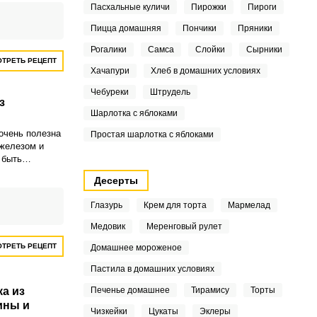
Пасхальные куличи
Пирожки
Пироги
Пицца домашняя
Пончики
Пряники
Рогалики
Самса
Слойки
Сырники
ТРЕТЬ РЕЦЕПТ
Хачапури
Хлеб в домашних условиях
Чебуреки
Штрудель
з
Шарлотка с яблоками
очень полезна
Простая шарлотка с яблоками
 железом и
 быть
 красивого
Десерты
аготовить и на
женным,
Глазурь
Крем для торта
Мармелад
о намазать на
вление в
Медовик
Меренговый рулет
тельно
ТРЕТЬ РЕЦЕПТ
товления и
Домашнее мороженое
дозатрат.
Пастила в домашних условиях
а из
Печенье домашнее
Тирамису
Торты
ины и
Чизкейки
Цукаты
Эклеры