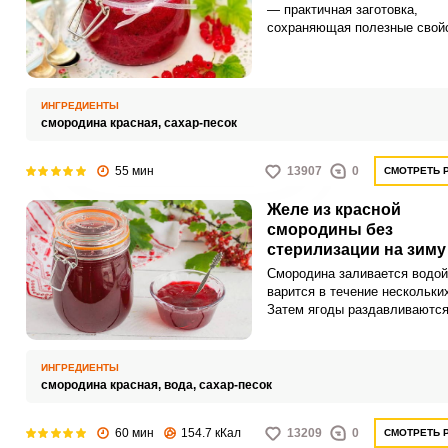
— практичная заготовка,
сохраняющая полезные свойс
вкус ягод. Выбирайте спелые
плотные ягоды без механиче
повреждений и признаков пор
слегка недозрелые добавляю
ИНГРЕДИЕНТЫ
кислотности, перезревшие мо
смородина красная,
сахар-песок
ухудшать прозрачность готов
блюда. Желе из красной смо
55 мин
на зиму - простой рецептЖел
13907
0
СМОТРЕТЬ 
красной смородины, пригото
по этому рецепту, получаетс
Желе из красной
густым, ярким и вкусным.
смородины без
стерилизации на зиму
Смородина заливается водой
варится в течение нескольки
Затем ягоды раздавливаются
добавляется сахар и всё гот
ещё 3-5 минут.
ИНГРЕДИЕНТЫ
смородина красная,
вода,
сахар-песок
60 мин
154.7 кКал
13209
0
СМОТРЕТЬ 