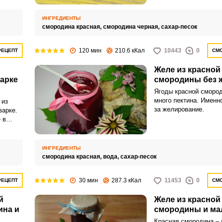
ИНГРЕДИЕНТЫ
смородина красная,
смородина черная,
сахар-песок
120 мин
210.6 кКал
10443
0
РЕЦЕПТ
СМО
Желе из красной
арке
смородины без 
Ягоды красной сморо
много пектина. Именно
 из
за желирование.
варке.
 в
ИНГРЕДИЕНТЫ
смородина красная,
вода,
сахар-песок
30 мин
287.3 кКал
11453
0
РЕЦЕПТ
СМО
й
Желе из красной
ина и
смородины и м
Красная смородина – 