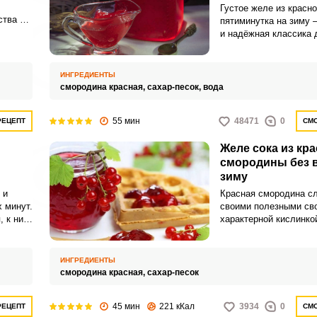
Густое желе из красн
тва и
пятиминутка на зиму 
и надёжная классика
ских
заготовок, которая во
чи;
лета в самый разгар 
т
сезона. Яркий рубинов
ИНГРЕДИЕНТЫ
гут
концентрированный а
смородина красная,
сахар-песок,
вода
ого
продукт желанным на
родины
столе и в повседневно
е из
55 мин
48471
0
РЕЦЕПТ
СМО
промытой смородине 
вленное
вода, всё доводится д
я очень
Желе сока из кр
варится 5 минут.
смородины без в
зиму
 и
Красная смородина с
х минут.
своими полезными св
, к ним
характерной кислинко
овится
удивительным цветом.
чудесной ягоды можно
совершенно потрясаю
ИНГРЕДИЕНТЫ
мы хотим предостави
смородина красная,
сахар-песок
несколько рецептов.Э
готовится из сока кра
45 мин
221 кКал
3934
0
РЕЦЕПТ
СМО
смородины простым с