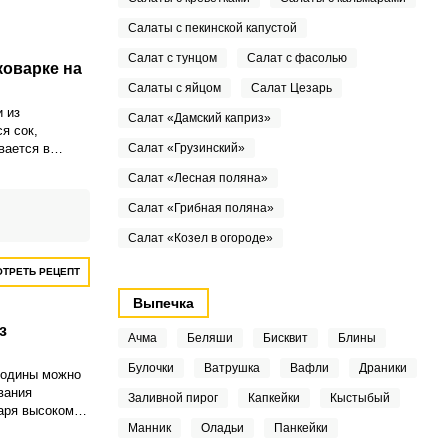
Салаты с пекинской капустой
Салат с тунцом
Салат с фасолью
оварке на
Салаты с яйцом
Салат Цезарь
 из
Салат «Дамский каприз»
я сок,
вается в
Салат «Грузинский»
бавляется
Салат «Лесная поляна»
ошо
Салат «Грибная поляна»
Салат «Козел в огороде»
ТРЕТЬ РЕЦЕПТ
Выпечка
з
Ачма
Беляши
Бисквит
Блины
Булочки
Ватрушка
Вафли
Драники
родины можно
вания
Заливной пирог
Капкейки
Кыстыбый
аря высокому
природного
Манник
Оладьи
Панкейки
а, в составе