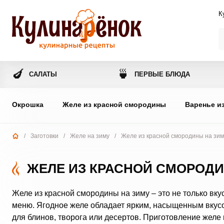
К
🍆
🍵
САЛАТЫ
ПЕРВЫЕ БЛЮДА
Окрошка
Желе из красной смородины
Варенье и
/
Заготовки
/
Желе на зиму
/
Желе из красной смородины на зим
ЖЕЛЕ ИЗ КРАСНОЙ СМОРОДИ
Желе из красной смородины на зиму – это не только вку
меню. Ягодное желе обладает ярким, насыщенным вкусо
для блинов, творога или десертов. Приготовление желе