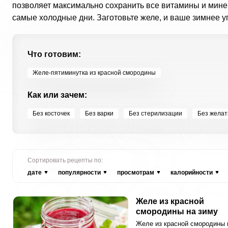
позволяет максимально сохранить все витамины и минер
самые холодные дни. Заготовьте желе, и ваше зимнее 
Что готовим:
Желе-пятиминутка из красной смородины
Как или зачем:
Без косточек
Без варки
Без стерилизации
Без желат
Сортировать рецепты по:
дате
популярности
просмотрам
калорийности
Желе из красной
смородины на зиму
Желе из красной смородины 