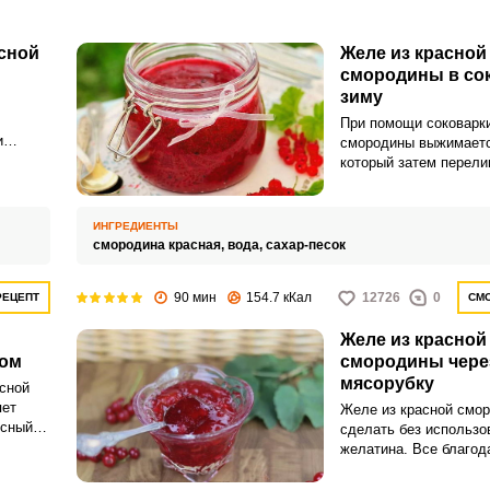
варки.
сной
Желе из красной
смородины в сок
зиму
При помощи соковарки
и
смородины выжимаетс
м
который затем перели
ти
кастрюлю. К нему до
уг
сахар, вода и всё хор
тандем.
прогревается.
ИНГРЕДИЕНТЫ
смородина красная,
вода,
сахар-песок
90 мин
154.7 кКал
12726
0
РЕЦЕПТ
СМО
Желе из красной
ном
смородины чере
мясорубку
сной
яет
Желе из красной смо
усный
сделать без использо
тво
желатина. Все благод
зиму
содержанию пектина, 
ющий
желирующего веществ