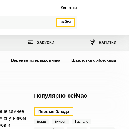
Контакты
НАЙТИ
🍔
🍹
ЗАКУСКИ
НАПИТКИ
ы
Варенье из крыжовника
Шарлотка с яблоками
Популярно сейчас
ваше зимнее
Первые блюда
м спутником
Борщ
Бульон
Гаспачо
ков и