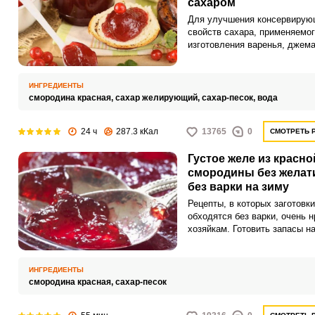
сахаром
Для улучшения консервирую
свойств сахара, применяемог
изготовления варенья, джема
повидла в него иногда добав
такие компоненты, как лимон
кислота и пектин. Желирующ
ИНГРЕДИЕНТЫ
сахар позволяет приготовить
смородина красная,
сахар желирующий,
сахар-песок,
вода
варенье очень быстро и прост
загустевает за считанные ми
24 ч
287.3 кКал
13765
0
СМОТРЕТЬ 
что не происходит, когда
используется обычный сахар
Густое желе из красно
смородины без желат
без варки на зиму
Рецепты, в которых заготовки
обходятся без варки, очень 
хозяйкам. Готовить запасы на
очень хлопотное занятие.
ИНГРЕДИЕНТЫ
смородина красная,
сахар-песок