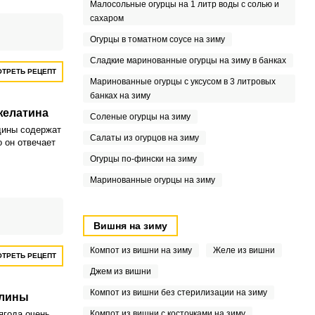
Малосольные огурцы на 1 литр воды с солью и
сахаром
Огурцы в томатном соусе на зиму
Сладкие маринованные огурцы на зиму в банках
ТРЕТЬ РЕЦЕПТ
Маринованные огурцы с уксусом в 3 литровых
банках на зиму
желатина
Соленые огурцы на зиму
дины содержат
Салаты из огурцов на зиму
 он отвечает
Огурцы по-фински на зиму
Маринованные огурцы на зиму
Вишня на зиму
Компот из вишни на зиму
Желе из вишни
ТРЕТЬ РЕЦЕПТ
Джем из вишни
Компот из вишни без стерилизации на зиму
алины
ягода очень
Компот из вишни с косточками на зиму