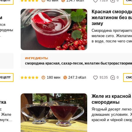
40 мин
154.7 кКал
7329
0
РЕЦЕПТ
СМО
нескольких месяцев.
Красная смороди
м
желатином без в
зиму
тся
ородины
Смородина протираетс
мелкое сито. Желатин
 для
в воде, после чего с
и
частью сока от сморо
. Ягоды
пару минут до раство
й цвет,
ИНГРЕДИЕНТЫ
смородина красная,
сахар-песок,
желатин быстрораствори
180 мин
247.3 кКал
9135
0
РЕЦЕПТ
СМО
Желе из красной
тка
смородины
с
Ягодный десерт легко
. Желе
домашних условиях. 
инутка
красной и чёрной смо
д.
подавать к чаю, доба
мороженное или творо