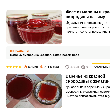
Желе из малины и кра
смородины на зиму
Идеальным сочетанием для
приготовления вкусного желе
является сочетание малины 
красной смородины. По свои
вкусовым характеристикам э
ягоды отлично дополняют др
друга и создают прекрасный 
ИНГРЕДИЕНТЫ
малина,
смородина красная,
сахар-песок,
вода
60 мин
211.5 кКал
17395
0
СМОТРЕТЬ 
Варенье из красной
смородины с желати
Добавление к варенью из кра
смородины желатина позвол
быстрее приготовить этот вк
десерт и уменьшить количес
сахара. Но для заготовки на 
лучше использовать желиру