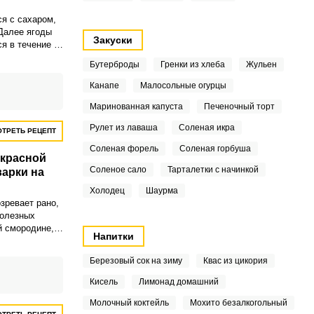
я с сахаром,
 Далее ягоды
Закуски
я в течение 5
Бутерброды
Гренки из хлеба
Жульен
Канапе
Малосольные огурцы
Маринованная капуста
Печеночный торт
Рулет из лаваша
Соленая икра
ТРЕТЬ РЕЦЕПТ
Соленая форель
Соленая горбуша
 красной
Соленое сало
Тарталетки с начинкой
арки на
Холодец
Шаурма
зревает рано,
полезных
й смородине,
Напитки
линки и
пектина,
Березовый сок на зиму
Квас из цикория
т смородиновое
 имеет густую
Кисель
Лимонад домашний
нится в
Молочный коктейль
Мохито безалкогольный
ение