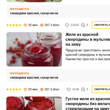
ИНГРЕДИЕНТЫ
смородина красная,
сахар-песок
30 мин
287.3 кКал
22045
0
СМОТРЕТЬ 
Желе из красной
смородины в мультив
на зиму
Предлагаю приготовить желе
красной смородины в мульти
Лакомство простое и быстрое
приготовлении.
ИНГРЕДИЕНТЫ
смородина красная,
сахар-песок
50 мин
287.3 кКал
4198
0
СМОТРЕТЬ 
Густое желе из красно
смородины без желат
стерилизации на зиму