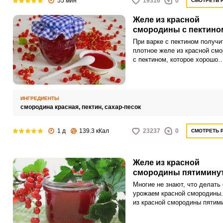
55 мин
19316
0
СМОТРЕТЬ 
Желе из красной
смородины с пектино
При варке с пектином получи
плотное желе из красной см
с пектином, которое хорошо
сохраняет форму и подходит
начинки в пирожки, вареники 
другие кондитерские изделия
при этом сохраняют природны
ИНГРЕДИЕНТЫ
запах и вкус.
смородина красная,
пектин,
сахар-песок
1 д
139.3 кКал
23237
0
СМОТРЕТЬ 
Желе из красной
смородины пятимину
Многие не знают, что делать 
урожаем красной смородины
из красной смородины пятим
в этом случае – лучший выхо