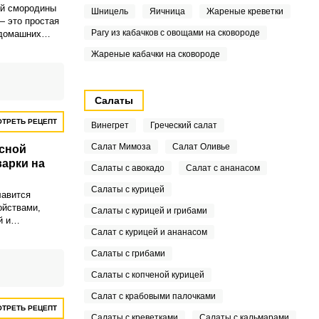
ой смородины
Шницель
Яичница
Жареные креветки
— это простая
Рагу из кабачков с овощами на сковороде
 домашних
звращает вкус
Жареные кабачки на сковороде
холодного
ый цвет и
ромат делают
 праздничном
Салаты
й кухне.К
ТРЕТЬ РЕЦЕПТ
добавляется
Винегрет
Греческий салат
о кипения и
Салат Мимоза
Салат Оливье
асной
арки на
Салаты с авокадо
Салат с ананасом
Салаты с курицей
лавится
ойствами,
Салаты с курицей и грибами
й и
Салат с курицей и ананасом
 Из этой
 приготовить
Салаты с грибами
щее желе, а
ть вам
Салаты с копченой курицей
то желе
Салат с крабовыми палочками
сной
ТРЕТЬ РЕЦЕПТ
пособом, без
Салаты с креветками
Салаты с кальмарами