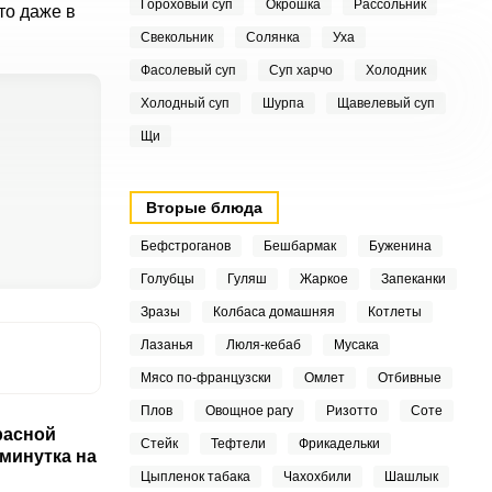
Гороховый суп
Окрошка
Рассольник
то даже в
Свекольник
Солянка
Уха
Фасолевый суп
Суп харчо
Холодник
Холодный суп
Шурпа
Щавелевый суп
Щи
Вторые блюда
Бефстроганов
Бешбармак
Буженина
Голубцы
Гуляш
Жаркое
Запеканки
Зразы
Колбаса домашняя
Котлеты
Лазанья
Люля-кебаб
Мусака
Мясо по-французски
Омлет
Отбивные
Плов
Овощное рагу
Ризотто
Соте
расной
Стейк
Тефтели
Фрикадельки
минутка на
Цыпленок табака
Чахохбили
Шашлык