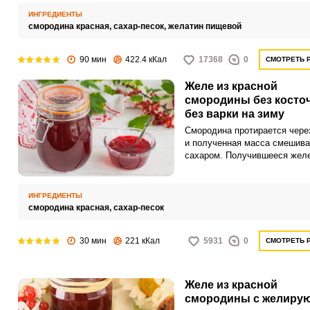
сахар, так как нему добавле
ИНГРЕДИЕНТЫ
лимонка как натуральный
смородина красная,
сахар-песок,
желатин пищевой
консервант.
90 мин
422.4 кКал
17368
0
СМОТРЕТЬ 
Желе из красной
смородины без косто
без варки на зиму
Смородина протирается через
и полученная масса смешива
сахаром. Получившееся жел
раскладывается по
стерилизованным банкам и
отправляется на хранение в
ИНГРЕДИЕНТЫ
холодильник.
смородина красная,
сахар-песок
30 мин
221 кКал
5931
0
СМОТРЕТЬ 
Желе из красной
смородины с желиру