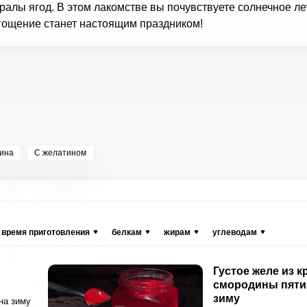
алы ягод. В этом лакомстве вы почувствуете солнечное ле
угощение станет настоящим праздником!
ина
С желатином
время приготовления
белкам
жирам
углеводам
Густое желе из к
смородины пяти
зиму
на зиму