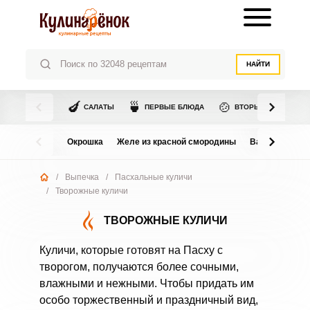
НАЙТИ
🍆
🍵
🍲
САЛАТЫ
ПЕРВЫЕ БЛЮДА
ВТОРЫЕ БЛЮДА
Окрошка
Желе из красной смородины
Варенье из в
/
Выпечка
/
Пасхальные куличи
/
Творожные куличи
ТВОРОЖНЫЕ КУЛИЧИ
Куличи, которые готовят на Пасху с
творогом, получаются более сочными,
влажными и нежными. Чтобы придать им
особо торжественный и праздничный вид,