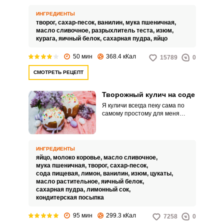
и воздушной, а приготовить ее
можно очень быстро и просто.
ИНГРЕДИЕНТЫ
творог,
сахар-песок,
ванилин,
мука пшеничная,
масло сливочное,
разрыхлитель теста,
изюм,
курага,
яичный белок,
сахарная пудра,
яйцо
50 мин
368.4 кКал
15789
0
СМОТРЕТЬ РЕЦЕПТ
Творожный кулич на соде
Я куличи всегда пеку сама по
самому простому для меня
рецепту. И хочу поделиться с
вами вкусным рецептом
творожного кулича на соде.
ИНГРЕДИЕНТЫ
яйцо,
молоко коровье,
масло сливочное,
мука пшеничная,
творог,
сахар-песок,
сода пищевая,
лимон,
ванилин,
изюм,
цукаты,
масло растительное,
яичный белок,
сахарная пудра,
лимонный сок,
кондитерская посыпка
95 мин
299.3 кКал
7258
0