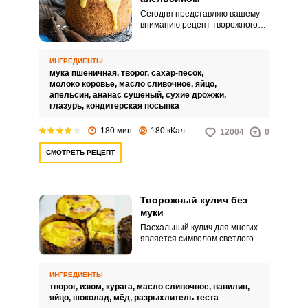
Сегодня представляю вашему
вниманию рецепт творожного
кулича с апельсином. Пасха –
светлый праздник.
ИНГРЕДИЕНТЫ
мука пшеничная,
творог,
сахар-песок,
молоко коровье,
масло сливочное,
яйцо,
апельсин,
ананас сушеный,
сухие дрожжи,
глазурь,
кондитерская посыпка
180 мин
180 кКал
12004
0
СМОТРЕТЬ РЕЦЕПТ
Творожный кулич без
муки
Пасхальный кулич для многих
является символом светлого
праздника, напоминанием о
счастливом детстве. Однако
если по каким-либо причинам
ИНГРЕДИЕНТЫ
такой ингредиент, как мука, не
творог,
изюм,
курага,
масло сливочное,
ванилин,
должен присутствовать в вашем
яйцо,
шоколад,
мёд,
разрыхлитель теста
рационе, это не повод