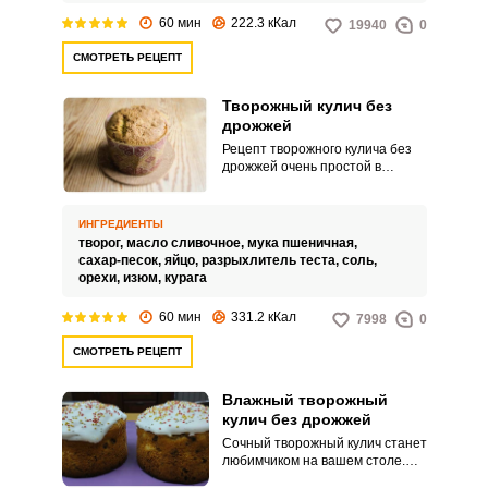
отказывать себе в удовольствии
60 мин
222.3 кКал
19940
0
насладиться вкусной ароматной
выпечкой.
СМОТРЕТЬ РЕЦЕПТ
Творожный кулич без
дрожжей
Рецепт творожного кулича без
дрожжей очень простой в
приготовлении. Не нужно
делать опару и выжидать
лишнее время.
ИНГРЕДИЕНТЫ
творог,
масло сливочное,
мука пшеничная,
сахар-песок,
яйцо,
разрыхлитель теста,
соль,
орехи,
изюм,
курага
60 мин
331.2 кКал
7998
0
СМОТРЕТЬ РЕЦЕПТ
Влажный творожный
кулич без дрожжей
Сочный творожный кулич станет
любимчиком на вашем столе.
Выпечка получается ароматной