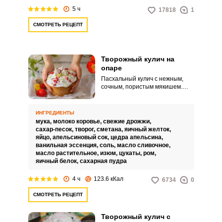
5 ч
17818
1
СМОТРЕТЬ РЕЦЕПТ
Творожный кулич на
опаре
Пасхальный кулич с нежным,
сочным, пористым мякишем.
Тесто замешиваем на дрожжах,
с добавлением творога,
апельсинового сока, цукатов и
ИНГРЕДИЕНТЫ
изюма – выпечка с таким
мука,
молоко коровье,
свежие дрожжи,
составом будет иметь
сахар-песок,
творог,
сметана,
яичный желток,
насыщенный вкус и аппетитный
яйцо,
апельсиновый сок,
цедра апельсина,
аромат.
ванильная эссенция,
соль,
масло сливочное,
масло растительное,
изюм,
цукаты,
ром,
яичный белок,
сахарная пудра
4 ч
123.6 кКал
6734
0
СМОТРЕТЬ РЕЦЕПТ
Творожный кулич с