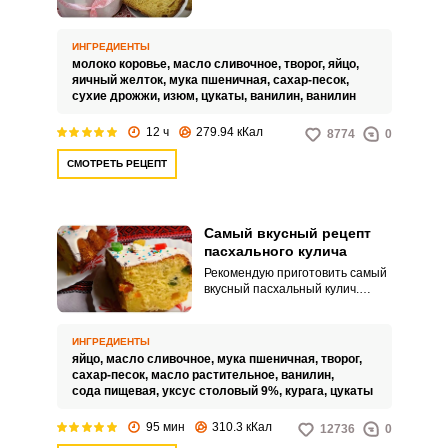
кулича на твороге. Пасха –
церковный праздник, который
отмечают почти в каждой семье.
ИНГРЕДИЕНТЫ
молоко коровье,
масло сливочное,
творог,
яйцо,
яичный желток,
мука пшеничная,
сахар-песок,
сухие дрожжи,
изюм,
цукаты,
ванилин,
ванилин
12 ч
279.94 кКал
8774
0
СМОТРЕТЬ РЕЦЕПТ
Самый вкусный рецепт
пасхального кулича
Рекомендую приготовить самый
вкусный пасхальный кулич.
Тесто получается воздушным и
мягким.
ИНГРЕДИЕНТЫ
яйцо,
масло сливочное,
мука пшеничная,
творог,
сахар-песок,
масло растительное,
ванилин,
сода пищевая,
уксус столовый 9%,
курага,
цукаты
95 мин
310.3 кКал
12736
0