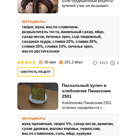
Если традиционные рецепты
куличей у вас не вызывают
вдохновения, предлагаем
попробовать несколько
нестандартный вариант
ИНГРЕДИЕНТЫ
пасхальной выпечки и
творог,
мука,
масло сливочное,
приготовить куличи со
разрыхлитель теста,
ванильный сахар,
яйцо,
знаменитым печеньем Орео.
сахар-песок,
печенье орео,
сыр творожный,
Тесто замешиваем безопарным
сахарная пудра,
сливки 20%,
сливки 26%,
методом на основе творога.
сливки 30%,
сливки 33%,
печенье орео,
масло растительное
45 мин
201.3 кКал
4453
0
СМОТРЕТЬ РЕЦЕПТ
Пасхальный кулич в
хлебопечке Панасоник
2501
Хлебопечка Панасоник 2501
отлично справляется с
выпечкой пасхальных куличей и
в разы облегчает труд хозяйке.
ИНГРЕДИЕНТЫ
Предлагаем вам рецепт кулича с
мука пшеничная,
творог 5%,
сахар-песок,
ванилин,
добавлением творога.
сухие дрожжи,
молоко коровье,
чернослив,
масло сливочное,
соль,
яйцо,
куркума