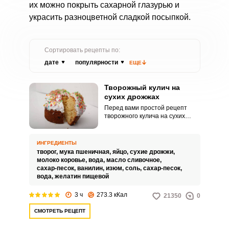
их можно покрыть сахарной глазурью и
украсить разноцветной сладкой посыпкой.
Сортировать рецепты по:
дате
популярности
ЕЩЕ
Творожный кулич на
сухих дрожжах
Перед вами простой рецепт
творожного кулича на сухих
дрожжей. Существует мнение,
что куличи лучше поднимаются
на «живых» дрожжах, однако,
ИНГРЕДИЕНТЫ
как показывает практика,
творог,
мука пшеничная,
яйцо,
сухие дрожжи,
выпечка получается пышной и
молоко коровье,
вода,
масло сливочное,
на сухих дрожжах.
сахар-песок,
ванилин,
изюм,
соль,
сахар-песок,
вода,
желатин пищевой
3 ч
273.3 кКал
21350
0
СМОТРЕТЬ РЕЦЕПТ