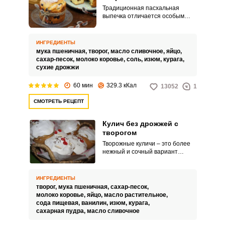
Традиционная пасхальная
выпечка отличается особым
вкусом и нежностью. Ещё более
воздушным кулич получится с
добавлением творога!
ИНГРЕДИЕНТЫ
мука пшеничная,
творог,
масло сливочное,
яйцо,
сахар-песок,
молоко коровье,
соль,
изюм,
курага,
сухие дрожжи
60 мин
329.3 кКал
13052
1
СМОТРЕТЬ РЕЦЕПТ
ВХОД НА САЙТ
РЕГИСТРАЦИЯ
Кулич без дрожжей с
творогом
Творожные куличи – это более
Войдите
нежный и сочный вариант
с помощью социальных сетей:
пасхальной выпечки.
Приготовление кулича без
дрожжей позволит значительно
ИНГРЕДИЕНТЫ
сэкономить ваше время, так как
творог,
мука пшеничная,
сахар-песок,
не придется ждать подхода
или
молоко коровье,
яйцо,
масло растительное,
опары.
сода пищевая,
ванилин,
изюм,
курага,
сахарная пудра,
масло сливочное