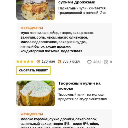
сухими дрожжами
Пасхальный кулич считается
традиционной выпечкой. Это
мой любимый рецепт, которым
пользуется вся моя семья уже
много лет.
ИНГРЕДИЕНТЫ
мука пшеничная,
яйцо,
творог,
сахар-песок,
ванилин,
соль,
изюм,
масло оливковое,
масло подсолнечное,
сахарная пудра,
яичный белок,
сухие дрожжи,
кондитерская посыпка,
вода теплая
120 мин
308.7 кКал
4862
0
СМОТРЕТЬ РЕЦЕПТ
Творожный кулич на
молоке
Творожный кулич на молоке
придется по вкусу любителям
влажных куличей. Творог
сделает его невероятно
вкусным и очень нежным, а
ИНГРЕДИЕНТЫ
цукаты добавят ярких сладких
молоко коровье,
сухие дрожжи,
сахар-песок,
ноток.
ванильный сахар,
творог 5%,
творог 9%,
яйцо,