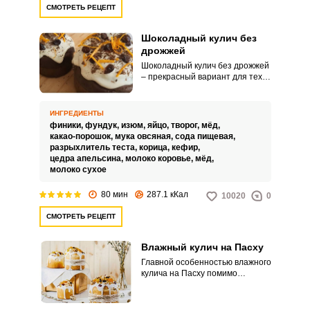
СМОТРЕТЬ РЕЦЕПТ
Шоколадный кулич без
дрожжей
Шоколадный кулич без дрожжей
– прекрасный вариант для тех,
кто кому вместо традиционного
пасхального лакомства хочется
попробовать что-то новенькое.
ИНГРЕДИЕНТЫ
Такой ингредиент как шоколад
финики,
фундук,
изюм,
яйцо,
творог,
мёд,
придаст куличу не только
какао-порошок,
мука овсяная,
сода пищевая,
необычный внешний вид, но и
разрыхлитель теста,
корица,
кефир,
приятный аромат.
цедра апельсина,
молоко коровье,
мёд,
молоко сухое
80 мин
287.1 кКал
10020
0
СМОТРЕТЬ РЕЦЕПТ
Влажный кулич на Пасху
Главной особенностью влажного
кулича на Пасху помимо
изумительного вкуса является
его способность сохранять
свежесть на протяжении