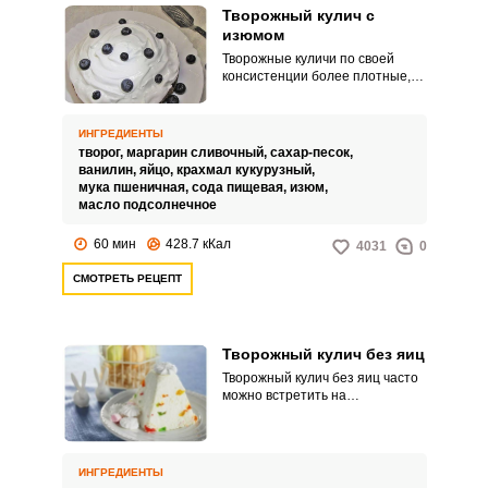
Творожный кулич с
изюмом
Творожные куличи по своей
консистенции более плотные,
чем классические дрожжевые,
но и более сочные. Причем
наличие творога в готовом
ИНГРЕДИЕНТЫ
куличе не ощущается, при этом
творог,
маргарин сливочный,
сахар-песок,
творог не теряет своих
ванилин,
яйцо,
крахмал кукурузный,
полезных свойств при
мука пшеничная,
сода пищевая,
изюм,
термообработке.
масло подсолнечное
60 мин
428.7 кКал
4031
0
СМОТРЕТЬ РЕЦЕПТ
Творожный кулич без яиц
Творожный кулич без яиц часто
можно встретить на
праздничном столе на Пасху.
Готовится он очень быстро и
просто.
ИНГРЕДИЕНТЫ