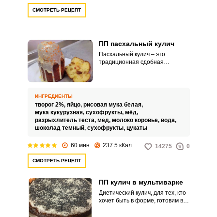
СМОТРЕТЬ РЕЦЕПТ
ПП пасхальный кулич
Пасхальный кулич – это
традиционная сдобная
пасхальная выпечка. Сегодня
мы предлагаем вам вариант
кулича для сторонников
правильного питания.
ИНГРЕДИЕНТЫ
творог 2%,
яйцо,
рисовая мука белая,
мука кукурузная,
сухофрукты,
мёд,
разрыхлитель теста,
мёд,
молоко коровье,
вода,
шоколад темный,
сухофрукты,
цукаты
60 мин
237.5 кКал
14275
0
СМОТРЕТЬ РЕЦЕПТ
ПП кулич в мультиварке
Диетический кулич, для тех, кто
хочет быть в форме, готовим в
мультиварке. Вместо пшеничной
муки добавим овсяную, смешаем