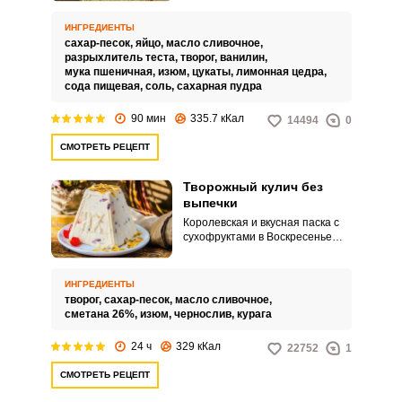
разрыхлителе. Процесс
приготовления кулича
ИНГРЕДИЕНТЫ
достаточно быстрый, а текстура
сахар-песок,
яйцо,
масло сливочное,
творожной выпечки легкая и
разрыхлитель теста,
творог,
ванилин,
воздушная.
мука пшеничная,
изюм,
цукаты,
лимонная цедра,
сода пищевая,
соль,
сахарная пудра
90 мин
335.7 кКал
14494
0
СМОТРЕТЬ РЕЦЕПТ
Творожный кулич без
выпечки
Королевская и вкусная паска с
сухофруктами в Воскресенье
Христово станет праздничным
блюдом. Она не требует
выпечки и приготовление не
ИНГРЕДИЕНТЫ
составит труда.
творог,
сахар-песок,
масло сливочное,
сметана 26%,
изюм,
чернослив,
курага
24 ч
329 кКал
22752
1
СМОТРЕТЬ РЕЦЕПТ