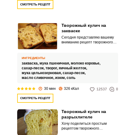
СМОТРЕТЬ РЕЦЕПТ
Творожный кулич на
закваске
Сегодня представляю вашему
вниманию рецепт творожного
кулича на закваске. Пасха –
важный семейный праздник,
который собирает всех членов
ИНГРЕДИЕНТЫ
большой семьи за большим
закваска,
мука пшеничная,
молоко коровье,
столом.
сахар-песок,
творог,
яичный желток,
мука цельнозерновая,
сахар-песок,
масло сливочное,
изюм,
соль
30 мин
326 кКал
12537
0
СМОТРЕТЬ РЕЦЕПТ
Творожный кулич на
разрыхлителе
Хочу поделиться простым
рецептом творожного
пасхального кулича на