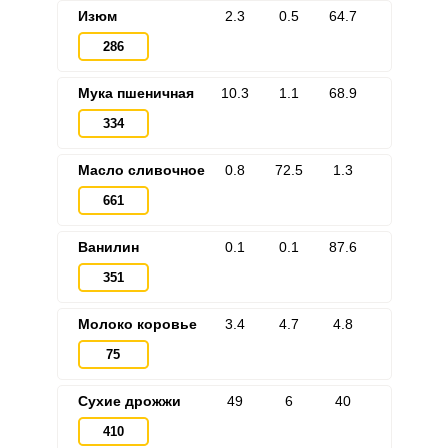
Изюм
2.3
0.5
64.7
286
Мука пшеничная
10.3
1.1
68.9
334
Масло сливочное
0.8
72.5
1.3
661
Ванилин
0.1
0.1
87.6
351
Молоко коровье
3.4
4.7
4.8
75
Сухие дрожжи
49
6
40
410