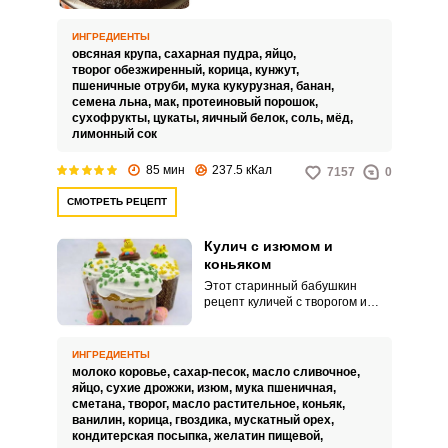
с творогом и положим минимум
сахара, а сладость восполним
ИНГРЕДИЕНТЫ
бананом.
овсяная крупа,
сахарная пудра,
яйцо,
творог обезжиренный,
корица,
кунжут,
пшеничные отруби,
мука кукурузная,
банан,
семена льна,
мак,
протеиновый порошок,
сухофрукты,
цукаты,
яичный белок,
соль,
мёд,
лимонный сок
85 мин
237.5 кКал
7157
0
СМОТРЕТЬ РЕЦЕПТ
Кулич с изюмом и
коньяком
Этот старинный бабушкин
рецепт куличей с творогом и
сметаной возвращает в детство
и напоминает тот, самый
родной вкус. Вся особенность
ИНГРЕДИЕНТЫ
воздушной и вкуснейшей
молоко коровье,
сахар-песок,
масло сливочное,
выпечки в замешивании теста в
яйцо,
сухие дрожжи,
изюм,
мука пшеничная,
3 подхода.
сметана,
творог,
масло растительное,
коньяк,
ванилин,
корица,
гвоздика,
мускатный орех,
кондитерская посыпка,
желатин пищевой,