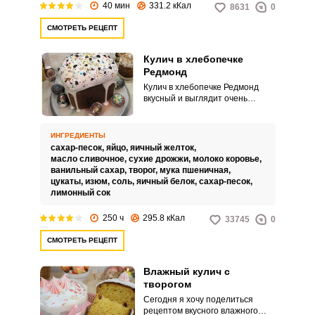
40 мин
331.2 кКал
8631
0
СМОТРЕТЬ РЕЦЕПТ
Кулич в хлебопечке
Запомнить меня
Редмонд
Кулич в хлебопечке Редмонд
вкусный и выглядит очень
ВХОД
аппетитно! Пасхальные куличи
готовят в духовке, в мультиварке
ЕЩЕ НЕ ЗАРЕГИСТРИРОВАННЫ?
и даже в микроволновой печи.
ИНГРЕДИЕНТЫ
Хозяйкам, у которых имеется в
сахар-песок,
яйцо,
яичный желток,
наличие такой прибор, как
Забыли пароль?
масло сливочное,
сухие дрожжи,
молоко коровье,
хлебопечка, рекомендую рецепт
ванильный сахар,
творог,
мука пшеничная,
нежной сдобной выпечки на
цукаты,
изюм,
соль,
яичный белок,
сахар-песок,
светлый праздник.
лимонный сок
250 ч
295.8 кКал
33745
0
СМОТРЕТЬ РЕЦЕПТ
Влажный кулич с
творогом
Сегодня я хочу поделиться
рецептом вкусного влажного