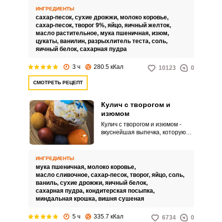
длительного количества
ИНГРЕДИЕНТЫ
времени. А убедиться в этом
сахар-песок,
сухие дрожжи,
молоко коровье,
можно, приготовив этот
сахар-песок,
творог 9%,
яйцо,
яичный желток,
прекрасный десерт, следуя
масло растительное,
мука пшеничная,
изюм,
пошаговой инструкции, которую
цукаты,
ванилин,
разрыхлитель теста,
соль,
мы представляем вашему
яичный белок,
сахарная пудра
вниманию.
3 ч
280.5 кКал
10123
0
СМОТРЕТЬ РЕЦЕПТ
Кулич с творогом и
изюмом
Кулич с творогом и изюмом -
вкуснейшая выпечка, которую
многие полюбили еще в детстве.
Благодаря своей уникальной
рецептуре приготовления, такой
ИНГРЕДИЕНТЫ
кулич славится не только
мука пшеничная,
молоко коровье,
прекрасным вкусом, но и
масло сливочное,
сахар-песок,
творог,
яйцо,
соль,
способен на протяжении
ваниль,
сухие дрожжи,
яичный белок,
нескольких недель сохранять
сахарная пудра,
кондитерская посыпка,
свою свежесть и не черстветь.
миндальная крошка,
вишня сушеная
5 ч
335.7 кКал
6734
0