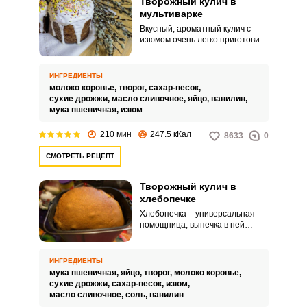
Творожный кулич в
мультиварке
Вкусный, ароматный кулич с
изюмом очень легко приготовить
в мультиварке. Творожное тесто
получается особенно нежным и
мягким.
ИНГРЕДИЕНТЫ
молоко коровье,
творог,
сахар-песок,
сухие дрожжи,
масло сливочное,
яйцо,
ванилин,
мука пшеничная,
изюм
210 мин
247.5 кКал
8633
0
СМОТРЕТЬ РЕЦЕПТ
Творожный кулич в
хлебопечке
Хлебопечка – универсальная
помощница, выпечка в ней
получается легкой и воздушной.
Сегодня предлагаю приготовить
ароматный нежный творожный
ИНГРЕДИЕНТЫ
кулич.
мука пшеничная,
яйцо,
творог,
молоко коровье,
сухие дрожжи,
сахар-песок,
изюм,
масло сливочное,
соль,
ванилин