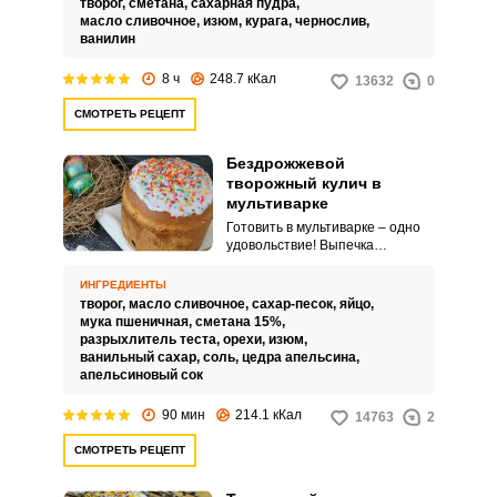
творог,
сметана,
сахарная пудра,
масло сливочное,
изюм,
курага,
чернослив,
ванилин
8 ч
248.7 кКал
13632
0
СМОТРЕТЬ РЕЦЕПТ
Бездрожжевой
творожный кулич в
мультиварке
Готовить в мультиварке – одно
удовольствие! Выпечка
получается очень мягкой,
ароматной и совсем не
ИНГРЕДИЕНТЫ
пригорает. Очень вкусными
творог,
масло сливочное,
сахар-песок,
яйцо,
получаются в ней домашние
мука пшеничная,
сметана 15%,
куличи.
разрыхлитель теста,
орехи,
изюм,
ванильный сахар,
соль,
цедра апельсина,
апельсиновый сок
90 мин
214.1 кКал
14763
2
СМОТРЕТЬ РЕЦЕПТ