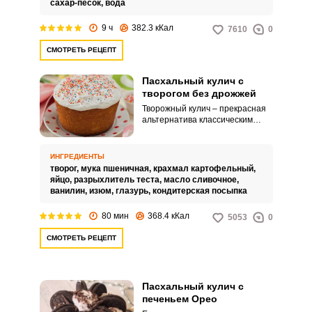
сахар-песок,
вода
9 ч
382.3 кКал
7610
0
СМОТРЕТЬ РЕЦЕПТ
Пасхальный кулич с
творогом без дрожжей
Творожный кулич – прекрасная
альтернатива классическим
пасхальным куличам.
Добавление в тесто творога
делает такой кулич нежным и
ИНГРЕДИЕНТЫ
очень вкусным.
творог,
мука пшеничная,
крахмал картофельный,
яйцо,
разрыхлитель теста,
масло сливочное,
ванилин,
изюм,
глазурь,
кондитерская посыпка
80 мин
368.4 кКал
5053
0
СМОТРЕТЬ РЕЦЕПТ
Пасхальный кулич с
печеньем Орео