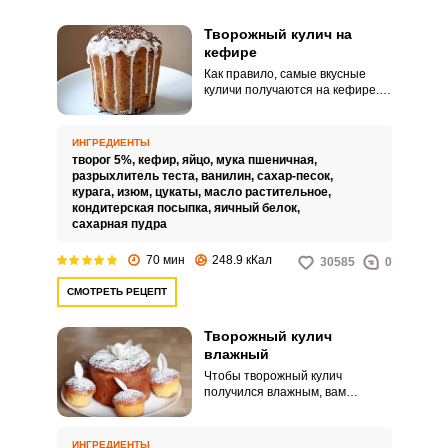
Творожный кулич на
кефире
Как правило, самые вкусные
куличи получаются на кефире. А
если это творожный кулич, то
выпечка будет вдвойне вкусной!
Выбрать нужный рецепт
ИНГРЕДИЕНТЫ
приготовления пасхальных
творог 5%,
кефир,
яйцо,
мука пшеничная,
куличей среди множества очень
разрыхлитель теста,
ванилин,
сахар-песок,
сложно.
курага,
изюм,
цукаты,
масло растительное,
кондитерская посыпка,
яичный белок,
сахарная пудра
70 мин
248.9 кКал
30585
0
СМОТРЕТЬ РЕЦЕПТ
Творожный кулич
влажный
Чтобы творожный кулич
получился влажным, вам
предлагается рецепт теста без
дрожжей и с небольшим
количеством муки. Кулич будет
ИНГРЕДИЕНТЫ