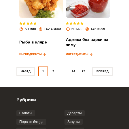
Запомнить меня
50 мин
142.4 кКал
60 мин
146 кКал
ВХОД
Аджика без варки на
ЕЩЕ НЕ ЗАРЕГИСТРИРОВАННЫ?
Рыба в кляре
зиму
Забыли пароль?
ИНГРЕДИЕНТЫ
ИНГРЕДИЕНТЫ
НАЗАД
1
2
...
24
25
ВПЕРЕД
Рубрики
Салаты
Десерты
Первые блюда
Закуски