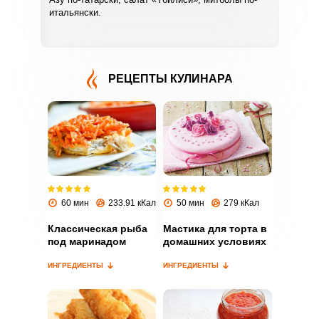
итальянски.
РЕЦЕПТЫ КУЛИНАРА
ВХОД НА САЙТ
РЕГИСТРАЦИЯ
Войдите
с помощью социальных сетей:
60 мин
233.91 кКал
50 мин
279 кКал
Классическая рыба
Мастика для торта в
под маринадом
домашних условиях
или
ИНГРЕДИЕНТЫ
ИНГРЕДИЕНТЫ