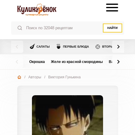
НАЙТИ
🍆
🍵
🍲
САЛАТЫ
ПЕРВЫЕ БЛЮДА
ВТОРЫЕ БЛЮДА
Окрошка
Желе из красной смородины
Варенье из в
/
Авторы
/
Виктория Гунькина