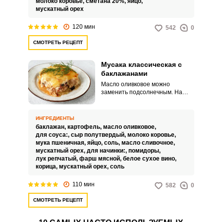
молоко коровье,
сметана 20%,
яйцо,
мускатный орех
120 мин
542
0
СМОТРЕТЬ РЕЦЕПТ
Мусака классическая с
баклажанами
Масло оливковое можно
заменить подсолнечным. На
вкусе это не отразиться, но в
классическом рецепте –
оливковое.
ИНГРЕДИЕНТЫ
баклажан,
картофель,
масло оливковое,
для соуса:,
сыр полутвердый,
молоко коровье,
мука пшеничная,
яйцо,
соль,
масло сливочное,
мускатный орех,
для начинки:,
помидоры,
лук репчатый,
фарш мясной,
белое сухое вино,
корица,
мускатный орех,
соль
110 мин
582
0
СМОТРЕТЬ РЕЦЕПТ