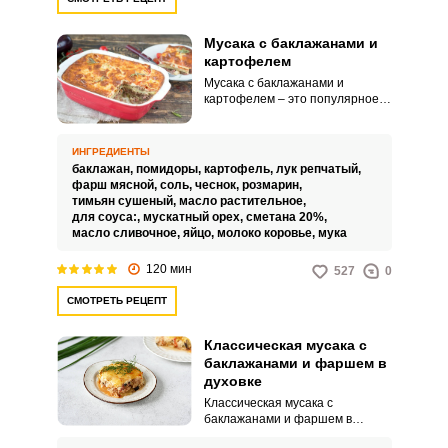
именно мусака с баклажанами,
фаршем, картофелем и
помидорами.Совет по
Мусака с баклажанами и
ингредиентам:Используйте
картофелем
фарш из смеси свинины и
Мусака с баклажанами и
говядины.
картофелем – это популярное
блюдо на Ближнем Востоке,
которое смогут повторить как
опытные, так и начинающие
ИНГРЕДИЕНТЫ
кулинары. Процесс
баклажан,
помидоры,
картофель,
лук репчатый,
приготовления достаточно
фарш мясной,
соль,
чеснок,
розмарин,
длительный, но потрясающий
тимьян сушеный,
масло растительное,
результат того стоит.
для соуса:,
мускатный орех,
сметана 20%,
масло сливочное,
яйцо,
молоко коровье,
мука
120 мин
527
0
СМОТРЕТЬ РЕЦЕПТ
Классическая мусака с
баклажанами и фаршем в
духовке
Классическая мусака с
баклажанами и фаршем в
духовке готовится просто, а