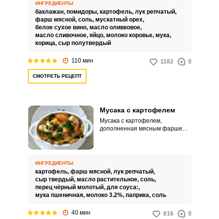
выглядит необыкновенно
ИНГРЕДИЕНТЫ
аппетитно и привлекательно.
баклажан,
помидоры,
картофель,
лук репчатый,
Изумительное угощение
фарш мясной,
соль,
мускатный орех,
достойно украсит любое
белое сухое вино,
масло оливковое,
событие.
масло сливочное,
яйцо,
молоко коровье,
мука,
корица,
сыр полутвердый
110 мин
1182
0
СМОТРЕТЬ РЕЦЕПТ
Мусака с картофелем
Мусака с картофелем,
дополненная мясным фаршем и
соусом «Бешамель» будет у вас
более простым, но не менее
сытным и вкусным вариантом
этого известного блюда. Для
ИНГРЕДИЕНТЫ
него картофель и мясной фарш
картофель,
фарш мясной,
лук репчатый,
обжариваем по-отдельности.
сыр твердый,
масло растительное,
соль,
перец чёрный молотый,
для соуса:,
мука пшеничная,
молоко 3.2%,
паприка,
соль
40 мин
616
0