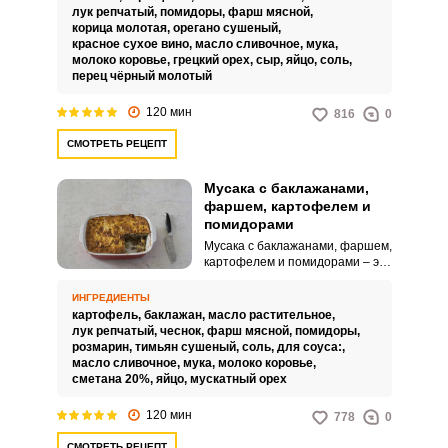
обычно приготовленного на
лук репчатый,
помидоры,
фарш мясной,
основе молока и яиц. Кабачки
корица молотая,
орегано сушеный,
нарезаются тонкими кружками и
красное сухое вино,
масло сливочное,
мука,
используются для создания
молоко коровье,
грецкий орех,
сыр,
яйцо,
соль,
слоев вместо традиционных
перец чёрный молотый
баклажанов, которые часто
используются в классической
120 мин
816
0
мусаке.
СМОТРЕТЬ РЕЦЕПТ
Мусака с баклажанами,
фаршем, картофелем и
помидорами
Мусака с баклажанами, фаршем,
картофелем и помидорами – это
традиционное блюдо греческой
кухни, которое
ИНГРЕДИЕНТЫ
распространилось по всему
картофель,
баклажан,
масло растительное,
миру благодаря своему
лук репчатый,
чеснок,
фарш мясной,
помидоры,
уникальному вкусу, знакомому
розмарин,
тимьян сушеный,
соль,
для соуса:,
каждому, кто хоть раз бывал в
масло сливочное,
мука,
молоко коровье,
Греции, ну или хотя бы заходил
сметана 20%,
яйцо,
мускатный орех
в ресторан греческой кухни.
Существует множество
120 мин
778
0
вариаций данного блюда, но
самой классической является
СМОТРЕТЬ РЕЦЕПТ