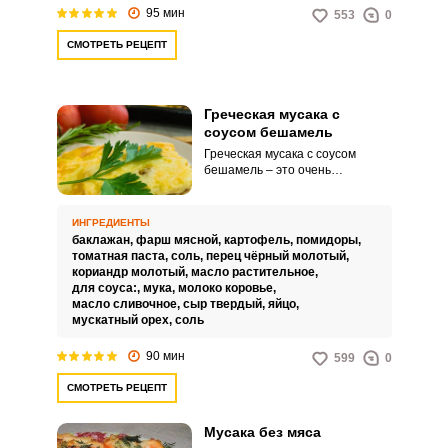
95 мин
553
0
СМОТРЕТЬ РЕЦЕПТ
Греческая мусака с
соусом бешамель
Греческая мусака с соусом
бешамель – это очень
интересное, вкусное и сытное
блюдо средиземноморской
кухни. Его можно подавать к
ИНГРЕДИЕНТЫ
домашнему обеду или ужину.
баклажан,
фарш мясной,
картофель,
помидоры,
томатная паста,
соль,
перец чёрный молотый,
кориандр молотый,
масло растительное,
для соуса:,
мука,
молоко коровье,
масло сливочное,
сыр твердый,
яйцо,
мускатный орех,
соль
90 мин
599
0
СМОТРЕТЬ РЕЦЕПТ
Мусака без мяса