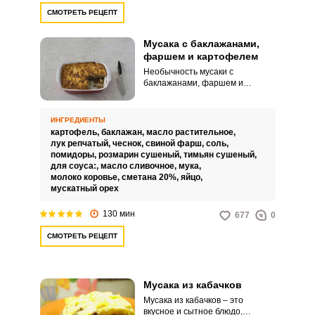
СМОТРЕТЬ РЕЦЕПТ
Мусака с баклажанами,
фаршем и картофелем
Необычность мусаки с
баклажанами, фаршем и
картофелем заключается в ее
восхитительном вкусе, который
создают мягкие баклажаны,
ИНГРЕДИЕНТЫ
наполненные сочной мясной
картофель,
баклажан,
масло растительное,
начинкой, покрытые соусом и
лук репчатый,
чеснок,
свиной фарш,
соль,
сырной корочкой. Есть
помидоры,
розмарин сушеный,
тимьян сушеный,
множество вариаций мусаки, но
для соуса:,
масло сливочное,
мука,
этот классический рецепт
молоко коровье,
сметана 20%,
яйцо,
остается фаворитом. Совет по
мускатный орех
ингредиентам:Для снижения
калорийности блюда
130 мин
677
0
баклажаны, вместо
обжаривания на сковороде,
СМОТРЕТЬ РЕЦЕПТ
можете просто запечь в
духовке.Совет по
приготовлению:Старайтесь не
допустить переваривания
Мусака из кабачков
картофеля.
Мусака из кабачков – это
вкусное и сытное блюдо,