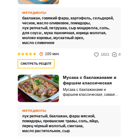
Технология приготовления
несложная, поэтому справится
даже начинающая хозяйка.
ИНГРЕДИЕНТЫ
баклажан,
говяжий фарш,
картофель,
сельдерей,
чеснок,
масло оливковое,
помидоры,
лук репчатый,
петрушка,
сыр моцарелла,
соль,
для соуса:,
мука пшеничная,
корица молотая,
молоко коровье,
мускатный орех,
масло сливочное
100 мин
1021
0
СМОТРЕТЬ РЕЦЕПТ
Мусака с баклажанами и
фаршем классическая
Мусака с баклажанами и
фаршем классическая, самая
настоящая, которую готовят в
Греции. Это вкусная и сытная
оригинальная запеканка,
ИНГРЕДИЕНТЫ
которую можно подать на обед
лук репчатый,
баклажан,
фарш мясной,
или ужин, причем в ее
помидоры,
прованские травы,
соль,
яйцо,
украшении можно проявить
перец чёрный молотый,
сметана,
свою кулинарную фантазию.
масло растительное,
сыр