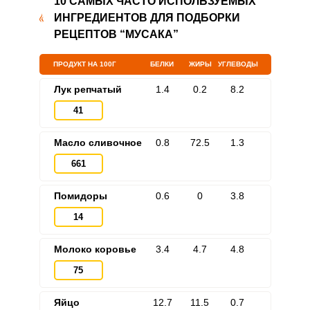
10 САМЫХ ЧАСТО ИСПОЛЬЗУЕМЫХ
ИНГРЕДИЕНТОВ ДЛЯ ПОДБОРКИ
РЕЦЕПТОВ “МУСАКА”
ПРОДУКТ НА 100Г
БЕЛКИ
ЖИРЫ
УГЛЕВОДЫ
Лук репчатый
1.4
0.2
8.2
41
Масло сливочное
0.8
72.5
1.3
ВХОД НА САЙТ
РЕГИСТРАЦИЯ
661
Помидоры
0.6
0
3.8
Войдите
с помощью социальных сетей:
14
Молоко коровье
3.4
4.7
4.8
или
75
Яйцо
12.7
11.5
0.7