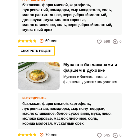
аппетитным видом и
баклажан,
фарш мясной,
картофель,
питательными свойствами.
лук репчатый,
помидоры,
сыр моцарелла,
соль,
Также популярное блюдо
масло растительное,
перец чёрный молотый,
греческой кухни порадует вас
для соуса:,
мука,
молоко коровье,
интересной подачей и яркими
масло сливочное,
соль,
перец чёрный молотый,
красками.
мускатный орех
60 мин
590
0
СМОТРЕТЬ РЕЦЕПТ
Мусака с баклажанами и
фаршем в духовке
Мусака с баклажанами и
фаршем в духовке получается
невероятно яркой, сочной и
питательной. Такое аппетитное
блюдо идеально подойдет как к
ИНГРЕДИЕНТЫ
домашнему обеду, так и к
баклажан,
фарш мясной,
картофель,
праздничному столу.
лук репчатый,
помидоры,
сыр полутвердый,
масло оливковое,
белое сухое вино,
мука,
яйцо,
молоко коровье,
масло сливочное,
соль,
корица молотая,
мускатный орех
70 мин
545
0