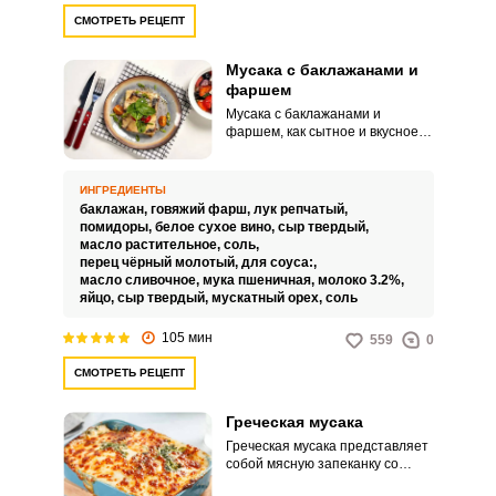
СМОТРЕТЬ РЕЦЕПТ
Мусака с баклажанами и
фаршем
Мусака с баклажанами и
фаршем, как сытное и вкусное
блюдо средиземноморской
кухни, подобно лазанье, но в
ней тесто заменяется
ИНГРЕДИЕНТЫ
обжаренными баклажанами и
баклажан,
говяжий фарш,
лук репчатый,
запекается блюдо под соусом
помидоры,
белое сухое вино,
сыр твердый,
«Бешамель». Набор
масло растительное,
соль,
ингредиентов большой, но
перец чёрный молотый,
для соуса:,
готовится мусака несложно.
масло сливочное,
мука пшеничная,
молоко 3.2%,
яйцо,
сыр твердый,
мускатный орех,
соль
105 мин
559
0
СМОТРЕТЬ РЕЦЕПТ
Греческая мусака
Греческая мусака представляет
собой мясную запеканку со
сливочно-сырным соусом.