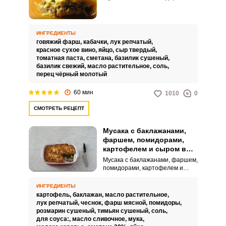
которое приготовлено на основе
слоистых кабачков, мяса и
сочного томатного соуса.
Пряные специи и ароматные
ИНГРЕДИЕНТЫ
травы придают мусаке
говяжий фарш,
кабачки,
лук репчатый,
неповторимый вкус и аромат.
красное сухое вино,
яйцо,
сыр твердый,
томатная паста,
сметана,
базилик сушеный,
базилик свежий,
масло растительное,
соль,
перец чёрный молотый
60 мин
1010
0
СМОТРЕТЬ РЕЦЕПТ
Мусака с баклажанами,
фаршем, помидорами,
картофелем и сыром в
духовке
Мусака с баклажанами, фаршем,
помидорами, картофелем и
сыром в духовке – это не только
вкусное и насыщенное блюдо,
ИНГРЕДИЕНТЫ
но и символ греческой культуры
картофель,
баклажан,
масло растительное,
и кулинарного искусства. Оно
лук репчатый,
чеснок,
фарш мясной,
помидоры,
отражает богатство и
розмарин сушеный,
тимьян сушеный,
соль,
разнообразие местных
для соуса:,
масло сливочное,
мука,
продуктов, традиций и обычаев.