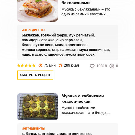
баклажанами
Мусака с баклажанами – это
одно из самых известных
средиземноморских блюд. Когда
началась его история,
достоверно сказать никто не
ИНГРЕДИЕНТЫ
может.
баклажан,
говяжий фарш,
лук репчатый,
помидоры свежие,
сыр пармезан,
белое сухое вино,
масло оливковое,
молоко коровье,
сыр пармезан,
мука пшеничная,
яйцо,
масло сливочное,
мускатный орех
75 мин
289 кКал
19318
0
СМОТРЕТЬ РЕЦЕПТ
Мусака с кабачками
классическая
Мусака с кабачками
классическая – это блюдо,
присущее балканской кухне,
которое состоит из слоев
кабачков, мясного соуса,
ИНГРЕДИЕНТЫ
картофеля и белого соуса,
кабачки,
картофель,
масло оливковое,