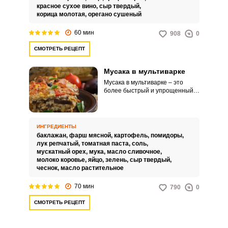
красное сухое вино,
сыр твердый,
корица молотая,
орегано сушеный
60 мин
908
0
СМОТРЕТЬ РЕЦЕПТ
Мусака в мультиварке
Мусака в мультиварке – это
более быстрый и упрощенный
вариант приготовления
популярного блюда греческой
кухни. Такое угощение порадует
вас своим ярким
ИНГРЕДИЕНТЫ
привлекательным видом,
баклажан,
фарш мясной,
картофель,
помидоры,
невероятной сочностью и
лук репчатый,
томатная паста,
соль,
питательностью.
мускатный орех,
мука,
масло сливочное,
молоко коровье,
яйцо,
зелень,
сыр твердый,
чеснок,
масло растительное
70 мин
790
0
СМОТРЕТЬ РЕЦЕПТ