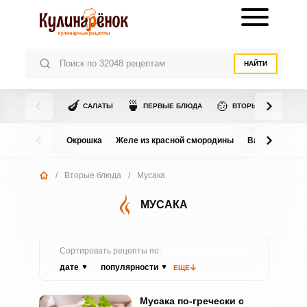
НАЙТИ
🍆
🍵
🍲
САЛАТЫ
ПЕРВЫЕ БЛЮДА
ВТОРЫЕ БЛЮДА
Окрошка
Желе из красной смородины
Варенье из в
/
Вторые блюда
/
Мусака
МУСАКА
Сортировать рецепты по:
дате
популярности
ЕЩЕ
Мусака по-гречески с