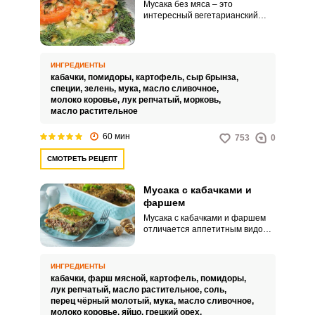
Мусака без мяса – это
интересный вегетарианский
вариант приготовления
популярного блюда греческой
кухни. Такое угощение порадует
вас своим ярким аппетитным
ИНГРЕДИЕНТЫ
видом, невероятной сочностью
кабачки,
помидоры,
картофель,
сыр брынза,
и питательными свойствами.
специи,
зелень,
мука,
масло сливочное,
молоко коровье,
лук репчатый,
морковь,
масло растительное
60 мин
753
0
СМОТРЕТЬ РЕЦЕПТ
Мусака с кабачками и
фаршем
Мусака с кабачками и фаршем
отличается аппетитным видом,
интересным вкусом и
питательными свойствами.
Такое блюдо можно подавать к
ИНГРЕДИЕНТЫ
домашнему обеду или ужину.
кабачки,
фарш мясной,
картофель,
помидоры,
лук репчатый,
масло растительное,
соль,
перец чёрный молотый,
мука,
масло сливочное,
молоко коровье,
яйцо,
грецкий орех,