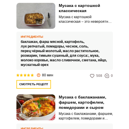
Мусака с картошкой
классическая
Мусака с картошкой
классическая – это невероятно
яркое, вкусное и питательное
блюдо средиземноморской
кухни. Такое угощение
ИНГРЕДИЕНТЫ
получается невероятно сочным,
баклажан,
фарш мясной,
картофель,
благодаря большому количеству
лук репчатый,
помидоры,
чеснок,
соль,
овощей.
перец чёрный молотый,
масло растительное,
розмарин,
тимьян сушеный,
для соуса:,
мука,
молоко коровье,
масло сливочное,
сметана,
яйцо,
мускатный орех
80 мин
508
0
СМОТРЕТЬ РЕЦЕПТ
Мусака с баклажанами,
фаршем, картофелем,
помидорами и сыром
Мусака с баклажанами, фаршем,
картофелем, помидорами и
сыром примечательна
невероятной сочностью,
ИНГРЕДИЕНТЫ