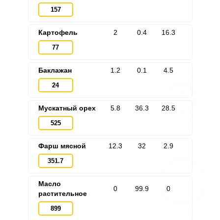
157
Картофель
2
0.4
16.3
Запомнить меня
77
ВХОД
Баклажан
1.2
0.1
4.5
24
ЕЩЕ НЕ ЗАРЕГИСТРИРОВАННЫ?
Мускатный орех
5.8
36.3
28.5
Забыли пароль?
525
Фарш мясной
12.3
32
2.9
351.7
Масло
0
99.9
0
растительное
899