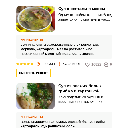
Суп с опятами и мясом
Одним из любимых первых блюд
является суп с опятами и мясом,
т.к. в нашей семье очень любят
различные супы в любое время
года.
ИНГРЕДИЕНТЫ
свинина,
опята замороженные,
лук репчатый,
морковь,
картофель,
масло растительное,
перец черный молотый,
вода,
соль,
зелень
100 мин
64.23 кКал
10922
0
СМОТРЕТЬ РЕЦЕПТ
Суп из свежих белых
грибов и картошкой
Хочу поделиться вкусным и
простым рецептом супа из
свежих белых грибов с
картошкой. Такой суп станет
отличным вариантов обеда для
ИНГРЕДИЕНТЫ
тех, кто соблюдает Пост.
вода,
замороженная смесь овощей,
белые грибы,
картофель,
лук репчатый,
соль,