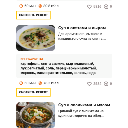
60 мин
80.8 кКал
5816
0
СМОТРЕТЬ РЕЦЕПТ
Суп с опятами и сыром
Для ароматного, сытного и
наваристого супа из опят с
плавленым сыром не
потребуется экзотических
ингредиентов. Главное собрать
свежие опята и купить хороший
ИНГРЕДИЕНТЫ
плавленый сыр, желательно с
картофель,
опята свежие,
сыр плавленый,
добавлением грибов и грибным
лук репчатый,
соль,
перец черный молотый,
вкусом.
морковь,
масло растительное,
зелень,
вода
60 мин
78.2 кКал
2584
0
СМОТРЕТЬ РЕЦЕПТ
Суп с лисичками и мясом
Грибной суп с лисичками на
курином окорочке на обед
прекрасно утолит голод до
ужина. Грибы можно