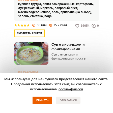
куриная грудка,
опята замороженные,
картофель,
лук репчатый,
морковь,
лавровый лист,
масло подсолнечное,
соль,
приправа (на выбор),
зелень,
сметана,
вода
60 мин
75.2 кКал
16054
0
СМОТРЕТЬ РЕЦЕПТ
Суп с лисичками и
фрикадельками
Суп с лисичками и
фрикадельками прост в
приготовлении и понравится
большинству домочадцев! Для
супа с фрикадельками из
ИНГРЕДИЕНТЫ
основных составляющих
фарш мясной,
лисички свежие,
горох,
морковь,
Мы используем для наилучшего представления нашего сайта.
понадобится фарш, лисички,
сыр плавленый,
зелень,
масло сливочное,
зеленый горошек и плавленые
Продолжая использовать этот сайт, вы соглашаетесь с
картофель,
масло растительное,
сырки. Горошек и морковь
перец черный молотый,
соль,
укроп,
петрушка,
использованием
cookie-файлов
подарят супу яркий внешний
лук репчатый,
сметана,
вода
вид, из фарша приготовим
сытные фрикадельки, лисички
ПРИНЯТЬ
ОТКАЗАТЬСЯ
60 мин
114.1 кКал
4265
0
отвечают за аромат, а сырки
помогут добиться шелковистой
СМОТРЕТЬ РЕЦЕПТ
консистенции.