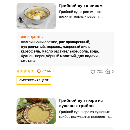
Грибной суп с рисом
Грибной суп с рисом – это
восхитительный рецепт
постного угощения. Несложный
рецепт потрясающего блюда не
отнимет много времени и
получится с первого раза, не
ИНГРЕДИЕНТЫ
доставив никаких хлопот
шампиньоны свежие,
рис пропаренный,
начинающим хозяйкам.
лук репчатый,
морковь,
лавровый лист,
картофель,
масло растительное,
соль,
вода,
бульон,
перец чёрный молотый,
для подачи:,
сметана
35 мин
731
0
СМОТРЕТЬ РЕЦЕПТ
Грибной суп-пюре из
сушеных грибов
Грибной суп-пюре из сушеных
грибов получается невероятно
вкусным, привлекательным и
удивительно ароматным. Такое