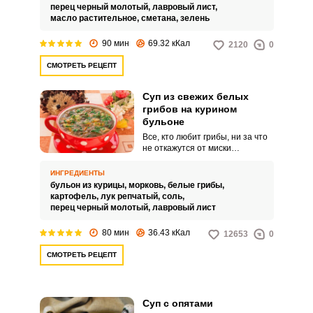
перец черный молотый,
лавровый лист,
масло растительное,
сметана,
зелень
90 мин
69.32 кКал
2120
0
СМОТРЕТЬ РЕЦЕПТ
Суп из свежих белых
грибов на курином
бульоне
Все, кто любит грибы, ни за что
не откажутся от миски
ароматного супа из свежих
белых грибов на курином
ИНГРЕДИЕНТЫ
бульоне. Первое блюдо
бульон из курицы,
морковь,
белые грибы,
получается с ярким и
картофель,
лук репчатый,
соль,
насыщенным грибным вкусом.
перец черный молотый,
лавровый лист
80 мин
36.43 кКал
12653
0
СМОТРЕТЬ РЕЦЕПТ
Суп с опятами