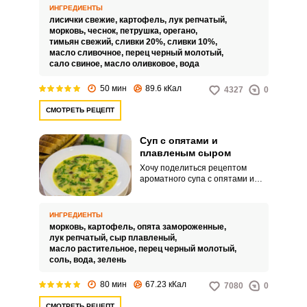
больше получаса, а очень мало
ИНГРЕДИЕНТЫ
для грибного супа.
лисички свежие,
картофель,
лук репчатый,
морковь,
чеснок,
петрушка,
орегано,
тимьян свежий,
сливки 20%,
сливки 10%,
масло сливочное,
перец черный молотый,
сало свиное,
масло оливковое,
вода
50 мин
89.6 кКал
4327
0
СМОТРЕТЬ РЕЦЕПТ
Суп с опятами и
плавленым сыром
Хочу поделиться рецептом
ароматного супа с опятами и
плавленым сыром. Этот легкий
сливочный супчик доставит вам
незабываемое удовольствие,
ИНГРЕДИЕНТЫ
поднимет настроение и согреет
морковь,
картофель,
опята замороженные,
в холодное время года.
лук репчатый,
сыр плавленый,
масло растительное,
перец черный молотый,
соль,
вода,
зелень
80 мин
67.23 кКал
7080
0
СМОТРЕТЬ РЕЦЕПТ