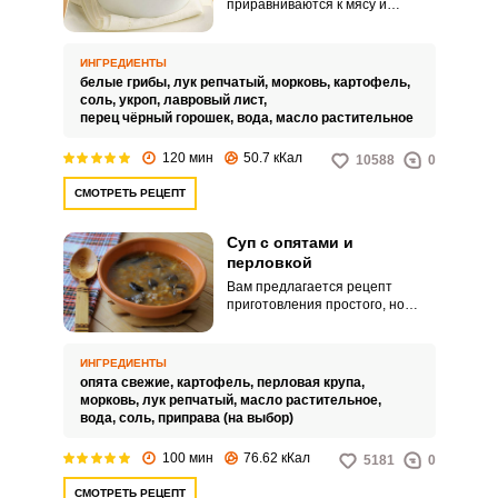
приравниваются к мясу и
любому блюду придают
неповторимый вкус и аромат. В
этом рецепте вам предлагается
ИНГРЕДИЕНТЫ
приготовить суп из боровиков
белые грибы,
лук репчатый,
морковь,
картофель,
классическим способом.
соль,
укроп,
лавровый лист,
перец чёрный горошек,
вода,
масло растительное
120 мин
50.7 кКал
10588
0
СМОТРЕТЬ РЕЦЕПТ
Суп с опятами и
перловкой
Вам предлагается рецепт
приготовления простого, но
очень вкусного супа из опят и
перловки. Эти продукты хорошо
сочетаются и по вкусовым
ИНГРЕДИЕНТЫ
качествам, и по полезным
опята свежие,
картофель,
перловая крупа,
свойствам.
морковь,
лук репчатый,
масло растительное,
вода,
соль,
приправа (на выбор)
100 мин
76.62 кКал
5181
0
СМОТРЕТЬ РЕЦЕПТ