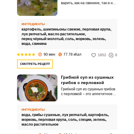
варить, как на свинине, так и на
говядине. Блюдо получается
очень питательным и безумно
ароматным.
ИНГРЕДИЕНТЫ
картофель,
шампиньоны свежие,
перловая крупа,
лук репчатый,
масло растительное,
перец чёрный молотый,
соль,
морковь,
зелень,
вода,
свинина
90 мин
77.78 кКал
1852
0
СМОТРЕТЬ РЕЦЕПТ
Грибной суп из сушеных
грибов с перловкой
Грибной суп из сушеных грибов
с перловкой – это аппетитное
наваристое блюдо для вашего
сытного домашнего обеда.
Подавайте горячий суп с
ИНГРЕДИЕНТЫ
хлебом, зеленью и другими
вода,
грибы сушеные,
лук репчатый,
картофель,
дополнениями по вкусу.
морковь,
перловая крупа,
соль,
специи,
зелень,
масло растительное