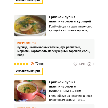
СМОТРЕТЬ РЕЦЕПТ
Грибной суп из
шампиньонов с курицей
Грибной суп из шампиньонов с
курицей - это очень вкусное,
ароматное и питательное
первое блюдо. Приготовленный
для всей семьи он будет
ИНГРЕДИЕНТЫ
полезен и взрослым, и
курица,
шампиньоны свежие,
лук репчатый,
детям.Для приготовления
морковь,
картофель,
перец чёрный горошек,
соль,
куриного бульона для этого
вода
грибного супа, лучше взять
курятину на кости.
70 мин
1491
0
СМОТРЕТЬ РЕЦЕПТ
Грибной суп из
шампиньонов с
плавленым сыром
Грибной суп из шампиньонов с
плавленым сыром – это
изысканное кулинарное блюдо,
приготовленное на основе