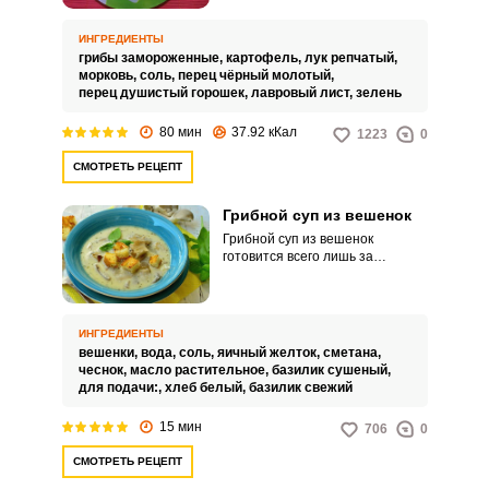
со вкусом и из них получается
наваристый суп. Суп
ИНГРЕДИЕНТЫ
дополняется небольшим
грибы замороженные,
картофель,
лук репчатый,
количеством картофеля, лука и
морковь,
соль,
перец чёрный молотый,
моркови.
перец душистый горошек,
лавровый лист,
зелень
80 мин
37.92 кКал
1223
0
СМОТРЕТЬ РЕЦЕПТ
Грибной суп из вешенок
Грибной суп из вешенок
готовится всего лишь за
четверть часа. Для ароматного
угощения можно использовать
не только сметанную заливку, но
и сливки с различным
ИНГРЕДИЕНТЫ
содержанием жира.
вешенки,
вода,
соль,
яичный желток,
сметана,
чеснок,
масло растительное,
базилик сушеный,
для подачи:,
хлеб белый,
базилик свежий
15 мин
706
0
СМОТРЕТЬ РЕЦЕПТ