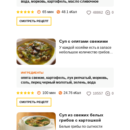
вода,
морковь,
картофель,
масло сливочное
грибной суп ароматный и
наваристый.
65 мин
48.1 кКал
48862
0
СМОТРЕТЬ РЕЦЕПТ
Суп с опятами свежими
У каждой хозяйки есть в запасе
небольшое количество грибов
для приготовления первого
блюда, но самый вкусный суп
получается из свежих грибов. В
данном рецепте вам
ИНГРЕДИЕНТЫ
предлагается приготовить суп
опята свежие,
картофель,
лук репчатый,
морковь,
со свежими опятами и без
соль,
перец черный молотый,
зелень,
вода
добавления мяса.
100 мин
24.76 кКал
10557
0
СМОТРЕТЬ РЕЦЕПТ
Суп из свежих белых
грибов с картошкой
Белые грибы по сытности