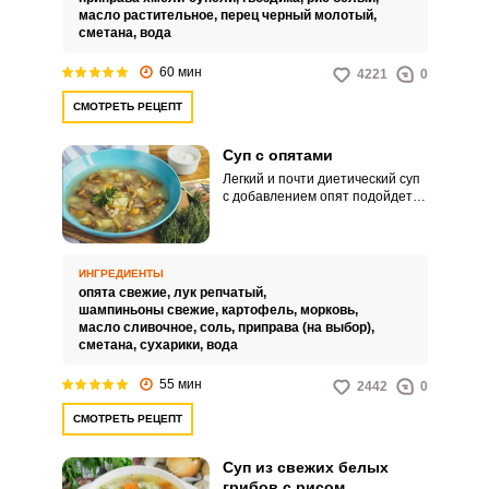
масло растительное,
перец черный молотый,
сметана,
вода
60 мин
4221
0
СМОТРЕТЬ РЕЦЕПТ
Суп с опятами
Легкий и почти диетический суп
с добавлением опят подойдет
тем, кто стремится сбросить вес
и наладить пищеварение. При
необходимости сливочное
масло можно заменить
ИНГРЕДИЕНТЫ
растительным, тогда суп станет
опята свежие,
лук репчатый,
полностью постным.
шампиньоны свежие,
картофель,
морковь,
масло сливочное,
соль,
приправа (на выбор),
сметана,
сухарики,
вода
55 мин
2442
0
СМОТРЕТЬ РЕЦЕПТ
Суп из свежих белых
грибов с рисом