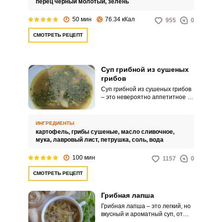
перец черный молотый,
зелень
суп часто подается горячим и
может быть приправлен
50 мин
76.34 кКал
955
0
специями и зеленью по
желанию.
СМОТРЕТЬ РЕЦЕПТ
Суп грибной из сушеных
грибов
Суп грибной из сушеных грибов
– это невероятно аппетитное и
ароматное угощение для
вашего семейного обеда. Такой
суп отличается приятным
ИНГРЕДИЕНТЫ
вкусом и привлекательным
картофель,
грибы сушеные,
масло сливочное,
внешним видом.
мука,
лавровый лист,
петрушка,
соль,
вода
100 мин
1157
0
СМОТРЕТЬ РЕЦЕПТ
Грибная лапша
Грибная лапша – это легкий, но
вкусный и ароматный суп, от