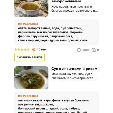
замороженными
Хочу поделиться простым и
быстрым рецептом вкусного и
легкого супа с замороженными
опятами. Ароматный и
наваристый супчик можно
ИНГРЕДИЕНТЫ
приготовить и из свежих грибов,
опята замороженные,
вода,
лук репчатый,
но у меня в этот раз остались
вермишель,
масло растительное,
морковь,
только замороженные опята.
фасоль стручковая,
лавровый лист,
смесь перцев,
перец душистый горошек,
соль
45 мин
6804
0
СМОТРЕТЬ РЕЦЕПТ
Суп с лисичками и рисом
Максимально овощной суп с
лисичками и рисом принесет
неоценимую пользу и заряд
витаминов. Летом подобные
супы желательно есть чаще,
пока есть возможность собирать
ИНГРЕДИЕНТЫ
в огороде свежие овощи, а в
лисички свежие,
картофель,
капуста брокколи,
лесу – свежие грибы.
лук репчатый,
морковь,
болгарский перец сладкий,
соль,
чабрец,
приправа хмели-сунели,
гвоздика,
рис белый,