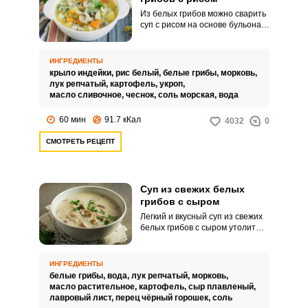
Из белых грибов можно сварить
суп с рисом на основе бульона
из мяса индейки. Получается
простой грибной суп для всей
семьи.
ИНГРЕДИЕНТЫ
крыло индейки,
рис белый,
белые грибы,
морковь,
лук репчатый,
картофель,
укроп,
масло сливочное,
чеснок,
соль морская,
вода
60 мин
91.7 кКал
4032
0
СМОТРЕТЬ РЕЦЕПТ
Суп из свежих белых
грибов с сыром
Легкий и вкусный суп из свежих
белых грибов с сыром утолит
голод в жаркий летний день,
когда не хочется есть ничего
жирного. Вкусы сыра и грибов
ИНГРЕДИЕНТЫ
отлично сочетаются друг с
белые грибы,
вода,
лук репчатый,
морковь,
другом.
масло растительное,
картофель,
сыр плавленый,
лавровый лист,
перец чёрный горошек,
соль