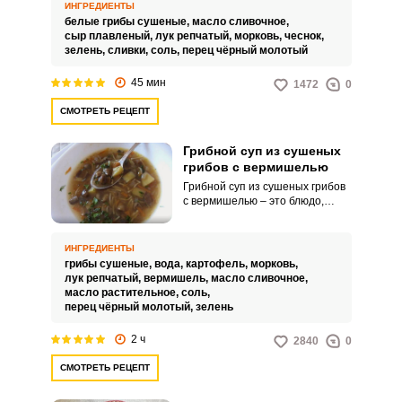
кулинарное решение идеально
ИНГРЕДИЕНТЫ
подойдет для домашнего обеда.
белые грибы сушеные,
масло сливочное,
сыр плавленый,
лук репчатый,
морковь,
чеснок,
зелень,
сливки,
соль,
перец чёрный молотый
45 мин
1472
0
СМОТРЕТЬ РЕЦЕПТ
Грибной суп из сушеных
грибов с вермишелью
Грибной суп из сушеных грибов
с вермишелью – это блюдо,
которое представляет собой
суп, приготовленный на основе
бульона из сушеных грибов, с
ИНГРЕДИЕНТЫ
добавлением вермишели,
грибы сушеные,
вода,
картофель,
морковь,
картофеля, лука, моркови и
лук репчатый,
вермишель,
масло сливочное,
других овощей. Суп имеет
масло растительное,
соль,
насыщенный грибной вкус и
перец чёрный молотый,
зелень
аромат.
2 ч
2840
0
СМОТРЕТЬ РЕЦЕПТ