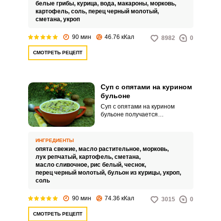
ароматным.
белые грибы,
курица,
вода,
макароны,
морковь,
картофель,
соль,
перец черный молотый,
сметана,
укроп
90 мин
46.76 кКал
8982
0
СМОТРЕТЬ РЕЦЕПТ
Суп с опятами на курином
бульоне
Суп с опятами на курином
бульоне получается
наваристым и достаточно
сытным. Если вы никогда не
пробовали такой суп, то я вам
ИНГРЕДИЕНТЫ
настоятельно рекомендую
опята свежие,
масло растительное,
морковь,
воспользоваться этим рецептом
лук репчатый,
картофель,
сметана,
и приготовить его.
масло сливочное,
рис белый,
чеснок,
перец черный молотый,
бульон из курицы,
укроп,
соль
90 мин
74.36 кКал
3015
0
СМОТРЕТЬ РЕЦЕПТ