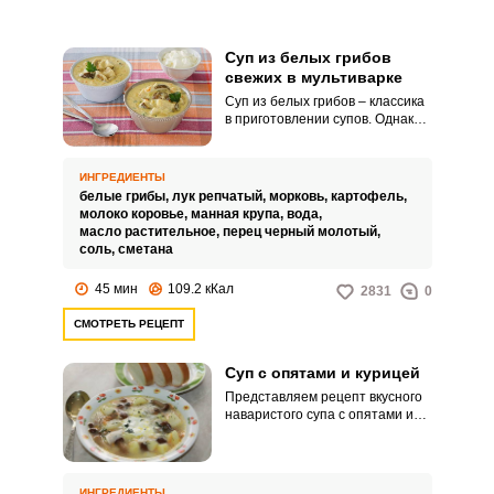
Суп из белых грибов
свежих в мультиварке
Суп из белых грибов – классика
в приготовлении супов. Однако
его можно разнообразить и
освежить, добавив молоко и
манную крупу.
ИНГРЕДИЕНТЫ
белые грибы,
лук репчатый,
морковь,
картофель,
молоко коровье,
манная крупа,
вода,
масло растительное,
перец черный молотый,
соль,
сметана
45 мин
109.2 кКал
2831
0
СМОТРЕТЬ РЕЦЕПТ
Суп с опятами и курицей
Представляем рецепт вкусного
наваристого супа с опятами и
сметаной на курином бульоне.
От такого обеда трудно
отказаться.
ИНГРЕДИЕНТЫ