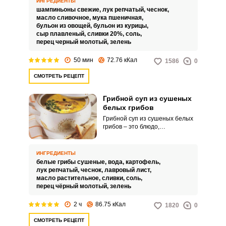
ИНГРЕДИЕНТЫ
свежих шампиньонов,
шампиньоны свежие,
лук репчатый,
чеснок,
обогащенное нежной текстурой
масло сливочное,
мука пшеничная,
плавленого сыра и ароматными
бульон из овощей,
бульон из курицы,
специями. Этот суп сочетает в
сыр плавленый,
сливки 20%,
соль,
себе кремовую консистенцию,
перец черный молотый,
зелень
насыщенный грибной вкус и
умеренную пикантность с
50 мин
72.76 кКал
1586
0
добавлением сыра.
СМОТРЕТЬ РЕЦЕПТ
Грибной суп из сушеных
белых грибов
Грибной суп из сушеных белых
грибов – это блюдо,
приготовленное на основе
сушеных белых грибов, которые
предварительно замачиваются
ИНГРЕДИЕНТЫ
в воде и затем используются
белые грибы сушеные,
вода,
картофель,
для создания ароматного и
лук репчатый,
чеснок,
лавровый лист,
насыщенного супа. Этот суп
масло растительное,
сливки,
соль,
обычно включает в себя такие
перец чёрный молотый,
зелень
ингредиенты, как картофель,
лук, чеснок, лавровый лист и
2 ч
86.75 кКал
1820
0
сливки (по желанию).
СМОТРЕТЬ РЕЦЕПТ