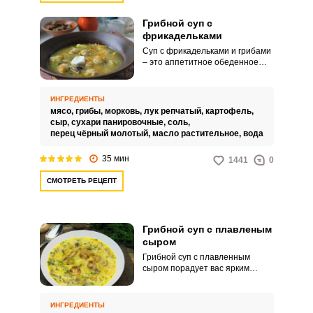
Грибной суп с
фрикадельками
Суп с фрикадельками и грибами
– это аппетитное обеденное
блюдо для всей семьи. Такое
угощение порадует ярким
вкусом, питательными
ИНГРЕДИЕНТЫ
свойствами и несложным
мясо,
грибы,
морковь,
лук репчатый,
картофель,
кулинарным процессом.
сыр,
сухари панировочные,
соль,
перец чёрный молотый,
масло растительное,
вода
35 мин
1441
0
СМОТРЕТЬ РЕЦЕПТ
Грибной суп с плавленым
сыром
Грибной суп с плавленным
сыром порадует вас ярким
вкусом и аппетитным ароматом.
Такое угощение идеально
подойдет для семейного обеда
ИНГРЕДИЕНТЫ