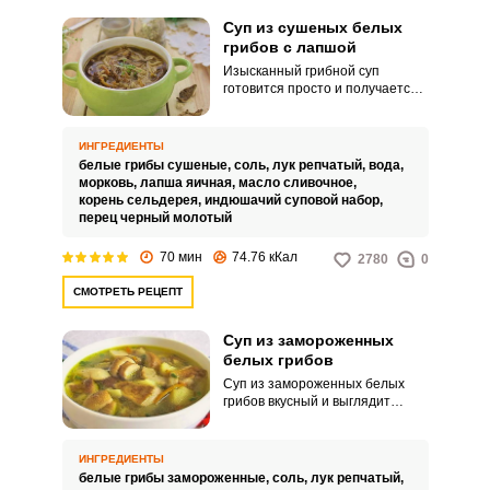
Суп из сушеных белых
грибов с лапшой
Изысканный грибной суп
готовится просто и получается
Запомнить меня
наваристый и вкусный. А его
лесной аромат заполнит ваш
дом и соберёт всю семью на
ИНГРЕДИЕНТЫ
ВХОД
роскошный обед.
белые грибы сушеные,
соль,
лук репчатый,
вода,
морковь,
лапша яичная,
масло сливочное,
ЕЩЕ НЕ ЗАРЕГИСТРИРОВАННЫ?
корень сельдерея,
индюшачий суповой набор,
перец черный молотый
Забыли пароль?
70 мин
74.76 кКал
2780
0
СМОТРЕТЬ РЕЦЕПТ
Суп из замороженных
белых грибов
Суп из замороженных белых
грибов вкусный и выглядит
очень аппетитно! Готовить суп
из замороженных грибов
значительно быстрее, чем
ИНГРЕДИЕНТЫ
возиться с сушёными, или
белые грибы замороженные,
соль,
лук репчатый,
вообще сырыми. Получается