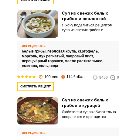
Суп из свежих белых
грибов и перловкой
Я хочу поделиться рецептом
супа из свежих грибов с
перловкой. Имеется великое
множество разнообразных и
очень вкусных супов.
ИНГРЕДИЕНТЫ
белые грибы,
перловая крупа,
картофель,
морковь,
лук репчатый,
лавровый лист,
перец чёрный горошек,
масло растительное,
сметана,
соль,
вода
100 мин
114.6 кКал
8450
0
СМОТРЕТЬ РЕЦЕПТ
Суп из свежих белых
грибов с курицей
Любителям супов обязательно
понравится и пригодится
рецепт супа из свежих белых
грибов с курицей. Супчик
получается наваристым и очень
ИНГРЕДИЕНТЫ