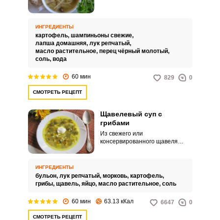
которого вы не сможете
отказаться. Блюдо варится на
овощном бульоне с
добавлением яичной лапши,
ИНГРЕДИЕНТЫ
овощей и грибов.
картофель,
шампиньоны свежие,
лапша домашняя,
лук репчатый,
масло растительное,
перец чёрный молотый,
соль,
вода
60 мин
829
0
СМОТРЕТЬ РЕЦЕПТ
Щавелевый суп с
грибами
Из свежего или
консервированного щавеля
можно приготовить отличный
легкий суп, добавив к щавелю
грибы. Щавель будет у вас
ИНГРЕДИЕНТЫ
альтернативой обычной
бульон,
лук репчатый,
морковь,
картофель,
капусте, к тому же он имеет
грибы,
щавель,
яйцо,
масло растительное,
соль
приятный с кислинкой вкус и
содержит много витаминов.
60 мин
63.13 кКал
6647
0
СМОТРЕТЬ РЕЦЕПТ