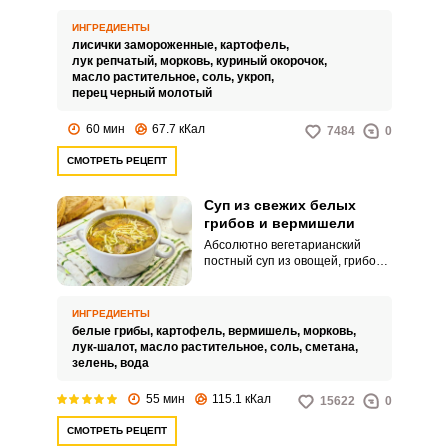
использовать как свежие,
предварительно вымоченные,
ИНГРЕДИЕНТЫ
так и замороженные.
лисички замороженные,
картофель,
лук репчатый,
морковь,
куриный окорочок,
масло растительное,
соль,
укроп,
перец черный молотый
60 мин
67.7 кКал
7484
0
СМОТРЕТЬ РЕЦЕПТ
Суп из свежих белых
грибов и вермишели
Абсолютно вегетарианский
постный суп из овощей, грибов и
вермишели приглянется тем,
кто не любит супы на жирных
мясных бульонах. Он не очень
ИНГРЕДИЕНТЫ
калорийный, подойдет также
белые грибы,
картофель,
вермишель,
морковь,
тем, кто следит за своей
лук-шалот,
масло растительное,
соль,
сметана,
фигурой.
зелень,
вода
55 мин
115.1 кКал
15622
0
СМОТРЕТЬ РЕЦЕПТ