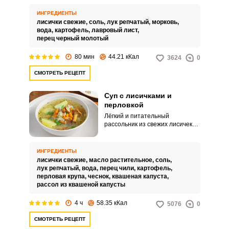
домочадцев! Выраженный и
яркий аромат лисичек не
ИНГРЕДИЕНТЫ
требует добавления других
лисички свежие,
соль,
лук репчатый,
морковь,
грибов в этот наваристый и
вода,
картофель,
лавровый лист,
ароматный постный суп.
перец черный молотый
Оригинальный вариант
приготовления грибного супа в
80 мин
44.21 кКал
3624
0
мультиварке займёт всего 15
минут.
СМОТРЕТЬ РЕЦЕПТ
Суп с лисичками и
перловкой
Лёгкий и питательный
ВХОД НА САЙТ
РЕГИСТРАЦИЯ
рассольник из свежих лисичек
простой в приготовлении. Суп
получается с лёгкой кислинкой и
Войдите
пикантностью.
ИНГРЕДИЕНТЫ
с помощью социальных сетей:
лисички свежие,
масло растительное,
соль,
лук репчатый,
вода,
перец чили,
картофель,
перловая крупа,
чеснок,
квашеная капуста,
рассол из квашеной капусты
или
4 ч
58.35 кКал
5076
0
СМОТРЕТЬ РЕЦЕПТ