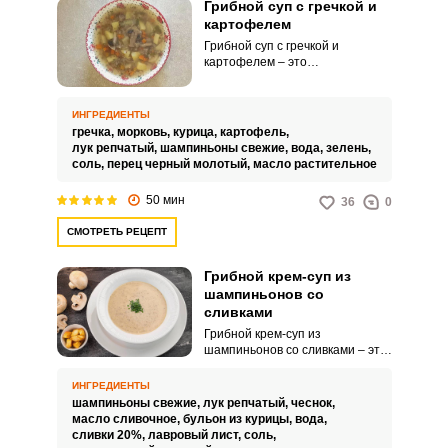
Грибной суп с гречкой и
картофелем
Грибной суп с гречкой и
картофелем – это
традиционное блюдо,
представляющее собой жидкое
угощение, в котором основными
ИНГРЕДИЕНТЫ
компонентами являются грибы,
гречка,
морковь,
курица,
картофель,
гречневая крупа и картофель.
лук репчатый,
шампиньоны свежие,
вода,
зелень,
Такой суп может быть как
соль,
перец черный молотый,
масло растительное
вегетарианским, так и мясным,
если использовать мясной
50 мин
36
0
бульон или добавить мясные
ингредиенты.
СМОТРЕТЬ РЕЦЕПТ
Грибной крем-суп из
шампиньонов со
сливками
Грибной крем-суп из
шампиньонов со сливками – это
высококалорийное блюдо,
приготовленное на основе
ИНГРЕДИЕНТЫ
грибов, чаще всего из
шампиньоны свежие,
лук репчатый,
чеснок,
шампиньонов, и с добавлением
масло сливочное,
бульон из курицы,
вода,
сливок для создания нежной
сливки 20%,
лавровый лист,
соль,
текстуры и богатого вкуса. Этот