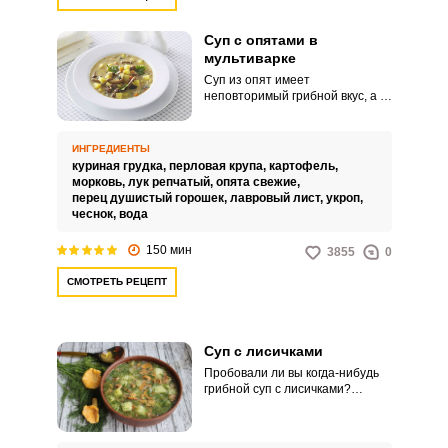
Суп с опятами в
мультиварке
Суп из опят имеет
неповторимый грибной вкус, а в
сочетании с душистыми
специями и свежей зеленью он
содержит в себе целый букет
ИНГРЕДИЕНТЫ
ароматов. Сегодня мы будем
куриная грудка,
перловая крупа,
картофель,
варить грибной суп на куриной
морковь,
лук репчатый,
опята свежие,
грудке, которая сделает его
перец душистый горошек,
лавровый лист,
укроп,
более наваристым и еще более
чеснок,
вода
вкусным, а помогать нам в этом
будет наша кухонная
150 мин
3855
0
помощница – мультиварка.
СМОТРЕТЬ РЕЦЕПТ
Суп с лисичками
Пробовали ли вы когда-нибудь
грибной суп с лисичками?
Предлагаем присоединиться к
нам и приготовить его.
Приготовление занимает не