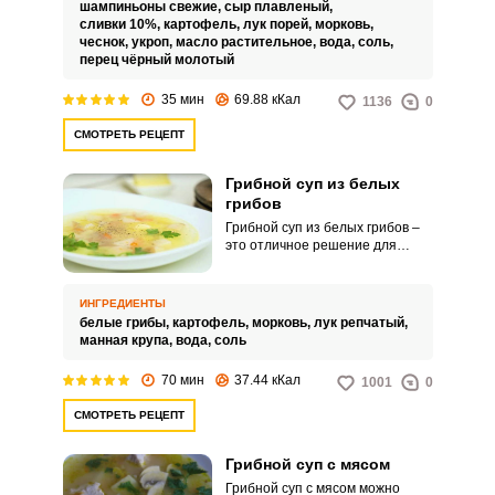
и точно никого не оставит
шампиньоны свежие,
сыр плавленый,
равнодушным.
сливки 10%,
картофель,
лук порей,
морковь,
чеснок,
укроп,
масло растительное,
вода,
соль,
перец чёрный молотый
35 мин
69.88 кКал
1136
0
СМОТРЕТЬ РЕЦЕПТ
Грибной суп из белых
грибов
Грибной суп из белых грибов –
это отличное решение для
сытного семейного обеда. Такой
суп порадует ярким вкусом,
ароматом и привлекательным
ИНГРЕДИЕНТЫ
внешним видом.
белые грибы,
картофель,
морковь,
лук репчатый,
манная крупа,
вода,
соль
70 мин
37.44 кКал
1001
0
СМОТРЕТЬ РЕЦЕПТ
Грибной суп с мясом
Грибной суп с мясом можно