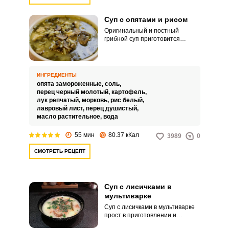
Суп с опятами и рисом
Оригинальный и постный
грибной суп приготовится
достаточно быстро и просто с
помощью кухонной помощницы -
мультиварки. Необходимо лишь
подготовить ингредиенты и
ИНГРЕДИЕНТЫ
сложить в чашу, и уже через
опята замороженные,
соль,
полчаса потрясающее первое
перец черный молотый,
картофель,
блюдо готово.
лук репчатый,
морковь,
рис белый,
лавровый лист,
перец душистый,
масло растительное,
вода
55 мин
80.37 кКал
3989
0
СМОТРЕТЬ РЕЦЕПТ
Суп с лисичками в
мультиварке
Суп с лисичками в мультиварке
прост в приготовлении и
понравится большинству