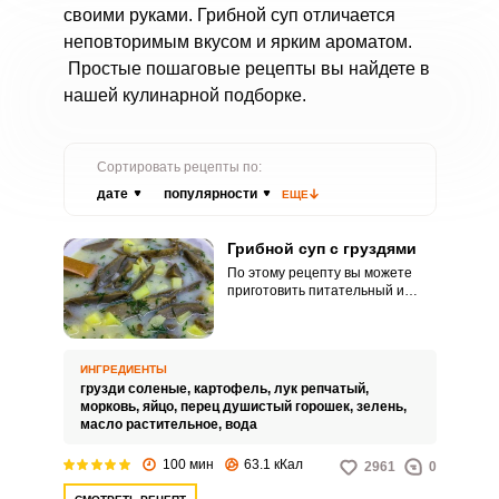
своими руками. Грибной суп отличается
неповторимым вкусом и ярким ароматом.
Простые пошаговые рецепты вы найдете в
нашей кулинарной подборке.
Сортировать рецепты по:
дате
популярности
ЕЩЕ
Грибной суп с груздями
По этому рецепту вы можете
приготовить питательный и
легкий грибной суп из груздей.
Грибы возьмите соленые или
маринованные.
ИНГРЕДИЕНТЫ
грузди соленые,
картофель,
лук репчатый,
морковь,
яйцо,
перец душистый горошек,
зелень,
масло растительное,
вода
100 мин
63.1 кКал
2961
0