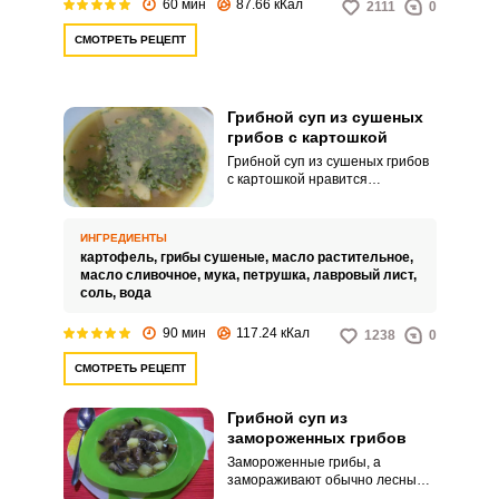
60 мин
87.66 кКал
2111
0
СМОТРЕТЬ РЕЦЕПТ
Грибной суп из сушеных
грибов с картошкой
Грибной суп из сушеных грибов
с картошкой нравится
абсолютно всем. С добавлением
сушеных грибов, он получается
особенно ароматным и
ИНГРЕДИЕНТЫ
насыщенным.
картофель,
грибы сушеные,
масло растительное,
масло сливочное,
мука,
петрушка,
лавровый лист,
соль,
вода
90 мин
117.24 кКал
1238
0
СМОТРЕТЬ РЕЦЕПТ
Грибной суп из
замороженных грибов
Замороженные грибы, а
замораживают обычно лесные,
отлично сохраняют свой аромат