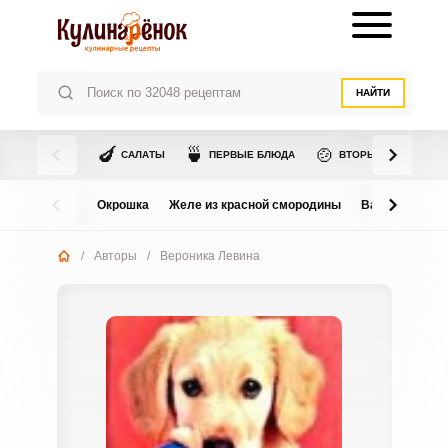
НАЙТИ
🍆
🍵
🍲
САЛАТЫ
ПЕРВЫЕ БЛЮДА
ВТОРЫЕ БЛЮДА
Окрошка
Желе из красной смородины
Варенье из в
/
Авторы
/
Вероника Левина