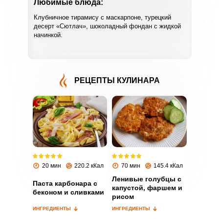
Любимые блюда:
Клубничное тирамису с маскарпоне, турецкий
десерт «Сютлач», шоколадный фондан с жидкой
начинкой.
РЕЦЕПТЫ КУЛИНАРА
ВХОД НА САЙТ
РЕГИСТРАЦИЯ
Войдите
с помощью социальных сетей:
20 мин
220.2 кКал
70 мин
145.4 кКал
Ленивые голубцы с
Паста карбонара с
или
капустой, фаршем и
беконом и сливками
рисом
ИНГРЕДИЕНТЫ
ИНГРЕДИЕНТЫ