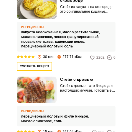
сковороде
Стейк из капусты на сковороде –
это оригинальное кушанье,
которое можно дополнить
мясом и подать к столу в
качестве гарнира. Но, если вы
ИНГРЕДИЕНТЫ
любите овощи в чистом виде, то
капуста белокочанная,
масло растительное,
вам понравится и без каких-
масло сливочное,
чеснок гранулированный,
либо дополнений, потому как
прованские травы,
кайенский перец,
сливочного масла и приправ
перец чёрный молотый,
соль
вполне достаточно для баланса
вкуса.
30 мин
277.71 кКал
2202
0
СМОТРЕТЬ РЕЦЕПТ
ВХОД НА САЙТ
РЕГИСТРАЦИЯ
Стейк с кровью
Войдите
Стейк с кровью – это блюдо для
настоящих мужчин. Готовить его
с помощью социальных сетей:
необходимо только из свежего
отборного мяса, потому что
мясо остается недожаренным
внутри.
ИНГРЕДИЕНТЫ
или
перец чёрный молотый,
филе миньон,
масло оливковое,
соль
15 мин
257.94 кКал