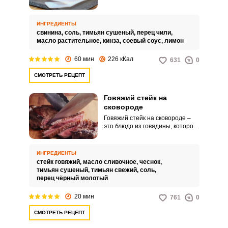
аппетитным внешним видом.
Такое интересное и несложное в
исполнении угощение идеально
ИНГРЕДИЕНТЫ
подойдет для домашнего стола,
свинина,
соль,
тимьян сушеный,
перец чили,
а также для праздничного
масло растительное,
кинза,
соевый соус,
лимон
ужина.
60 мин
226 кКал
631
0
СМОТРЕТЬ РЕЦЕПТ
Говяжий стейк на
сковороде
Говяжий стейк на сковороде –
это блюдо из говядины, которое
готовится на сковороде с
использованием жира. Стейк
может быть приготовлен до
ИНГРЕДИЕНТЫ
любой степени прожарки, от
стейк говяжий,
масло сливочное,
чеснок,
сырого до хорошо
тимьян сушеный,
тимьян свежий,
соль,
прожаренного.
перец чёрный молотый
20 мин
761
0
СМОТРЕТЬ РЕЦЕПТ