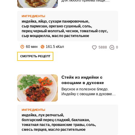
для любого приема пищи.
Особенно вкусно запекать его
под нежной сырной корочкой.
ИНГРЕДИЕНТЫ
индейка,
яйцо,
сухари панировочные,
сыр пармезан,
орегано сушеный,
соль,
перец черный молотый,
чеснок,
томатный соус,
сыр моцарелла,
масло растительное
60 мин
161.5 кКал
5888
0
СМОТРЕТЬ РЕЦЕПТ
Стейк из индейки с
овощами в духовке
Вкусное и полезное блюдо.
Индейку с овощами в духовке
легко сможет приготовить
каждая хозяйка, к тому же овощи
можно взять любые по своему
ИНГРЕДИЕНТЫ
вкусу и предпочтению.
индейка,
лук репчатый,
болгарский перец сладкий,
баклажан,
томатная паста,
прованские травы,
соль,
смесь перцев,
масло растительное