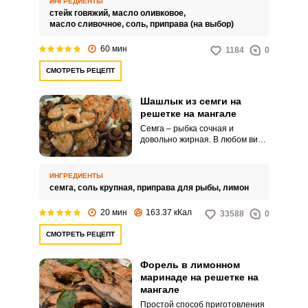
ИНГРЕДИЕНТЫ
толщиной не менее 3 см.
стейк говяжий,
масло оливковое,
Сковорода для жарки берется
масло сливочное,
соль,
приправа (на выбор)
чугунная или гриль.
60 мин
1184
0
СМОТРЕТЬ РЕЦЕПТ
Шашлык из семги на
решетке на мангале
Семга – рыбка сочная и
довольно жирная. В любом виде
она хороша, а уж запеченная на
решетке на мангале – просто
пальчики оближешь.
ИНГРЕДИЕНТЫ
семга,
соль крупная,
приправа для рыбы,
лимон
20 мин
163.37 кКал
33588
0
СМОТРЕТЬ РЕЦЕПТ
Форель в лимонном
маринаде на решетке на
мангале
Простой способ приготовления