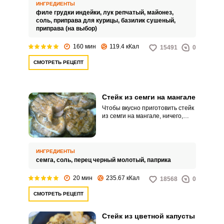
малейшей невнимательности
ИНГРЕДИЕНТЫ
повара быстро превращается
филе грудки индейки,
лук репчатый,
майонез,
«в подошву», поэтому такие
соль,
приправа для курицы,
базилик сушеный,
стейки часто маринуют. В этом
приправа (на выбор)
рецепте вам предлагается
замариновать стейки в
160 мин
119.4 кКал
15491
0
майонезе.
СМОТРЕТЬ РЕЦЕПТ
Стейк из семги на мангале
Чтобы вкусно приготовить стейк
из семги на мангале, ничего,
кроме, собственно, семги
больше практически и не
понадобится. Добавим лишь
соль, черный молотый перец и
ИНГРЕДИЕНТЫ
немного паприки.
семга,
соль,
перец черный молотый,
паприка
20 мин
235.67 кКал
18568
0
СМОТРЕТЬ РЕЦЕПТ
Стейк из цветной капусты