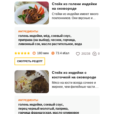
Стейк из голени индейки
на сковороде
Стейки из индейки имеют много
поклонников. Они вкусные и
готовятся быстро и просто,
особенно на сковороде.
ИНГРЕДИЕНТЫ
голень индейки,
мёд,
соевый соус,
приправа (на выбор),
чеснок,
горчица,
лимонный сок,
масло растительное,
вода
180 мин
73.4 кКал
20238
0
СМОТРЕТЬ РЕЦЕПТ
Стейк из индейки с
косточкой на сковороде
Мясо на кости всегда сочнее и
жирнее, чем филейные части.
Поэтому этот рецепт будет
посвящен стейку из индейки на
кости.
ИНГРЕДИЕНТЫ
голень индейки,
соевый соус,
перец черный молотый,
паприка,
горчица французская,
масло оливковое