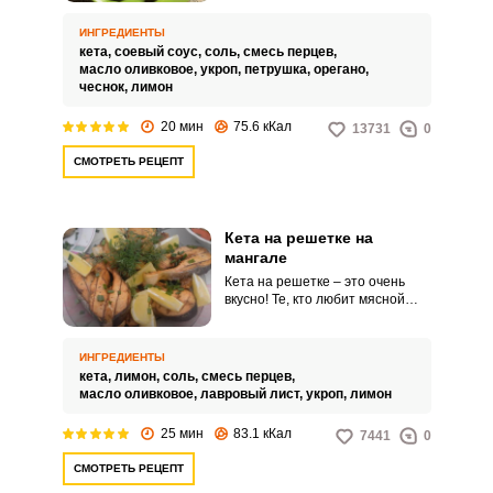
получится суховатой. Чтобы
этого не произошло,
ИНГРЕДИЕНТЫ
разделываем рыбу на довольно
кета,
соевый соус,
соль,
смесь перцев,
крупные стейки – так мякоть
масло оливковое,
укроп,
петрушка,
орегано,
удержит больше сока.
чеснок,
лимон
20 мин
75.6 кКал
13731
0
СМОТРЕТЬ РЕЦЕПТ
Кета на решетке на
мангале
Кета на решетке – это очень
вкусно! Те, кто любит мясной
шашлык, такой вариант
приготовления рыбы на мангале
оценят по достоинству. Заранее
ИНГРЕДИЕНТЫ
замаринуем рыбу в смеси
кета,
лимон,
соль,
смесь перцев,
лимонного сока, оливкового
масло оливковое,
лавровый лист,
укроп,
лимон
масла и специй.
25 мин
83.1 кКал
7441
0
СМОТРЕТЬ РЕЦЕПТ