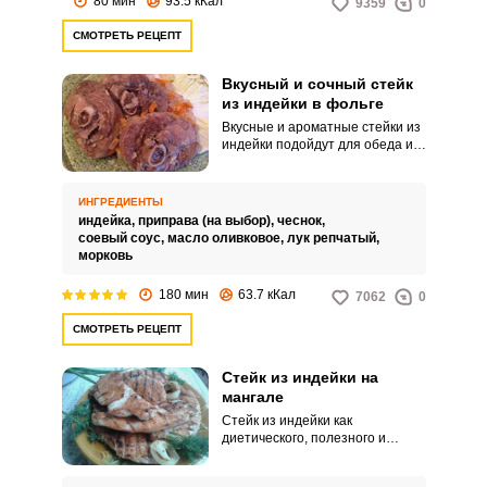
80 мин
93.5 кКал
9359
0
СМОТРЕТЬ РЕЦЕПТ
Вкусный и сочный стейк
из индейки в фольге
Вкусные и ароматные стейки из
индейки подойдут для обеда и
ужина на каждый день и не
только. Индейка не только
аппетитно выглядит, но и
ИНГРЕДИЕНТЫ
хорошо усваивается
индейка,
приправа (на выбор),
чеснок,
организмом.
соевый соус,
масло оливковое,
лук репчатый,
морковь
180 мин
63.7 кКал
7062
0
СМОТРЕТЬ РЕЦЕПТ
Стейк из индейки на
мангале
Стейк из индейки как
диетического, полезного и
нежного мяса хорошо
получается на мангале, но при