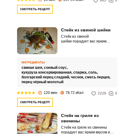
885
0
СМОТРЕТЬ РЕЦЕПТ
Запомнить меня
Стейк из свиной шейки
Стейк из свиной
шейки порадует вас ярким
ВХОД
вкусом, невероятной сочностью
и аппетитным внешним видом.
ЕЩЕ НЕ ЗАРЕГИСТРИРОВАННЫ?
Такое интересное и несложное в
исполнении угощение, идеально
ИНГРЕДИЕНТЫ
подойдет для домашнего стола
Забыли пароль?
свиная шея,
соевый соус,
или праздничного ужина.
кукуруза консервированная,
спаржа,
соль,
болгарский перец сладкий,
чеснок,
смесь перцев,
перец чёрный молотый
120 мин
78.72 кКал
2228
0
СМОТРЕТЬ РЕЦЕПТ
Стейк на гриле из
свинины
Стейк на гриле из свинины
порадует вас ярким вкусом и