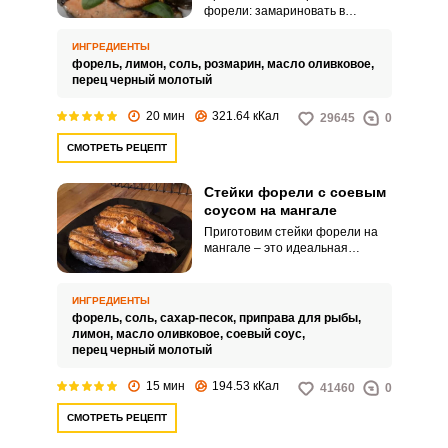
форели: замариновать в
лимонном соусе и пожарить на
свежем воздухе на мангале.
ИНГРЕДИЕНТЫ
Такая рыбка никогда не
форель,
лимон,
соль,
розмарин,
масло оливковое,
останется без внимания во
перец черный молотый
время обеда.
20 мин
321.64 кКал
29645
0
СМОТРЕТЬ РЕЦЕПТ
Стейки форели с соевым
соусом на мангале
Приготовим стейки форели на
мангале – это идеальная
замена шашлыкам: вкусно,
ароматно, полезно и не так
тяжело желудку. Мариновать
ИНГРЕДИЕНТЫ
рыбу будем в соевом соусе,
форель,
соль,
сахар-песок,
приправа для рыбы,
специях для рыбы и лимонном
лимон,
масло оливковое,
соевый соус,
соке.
перец черный молотый
15 мин
194.53 кКал
41460
0
СМОТРЕТЬ РЕЦЕПТ