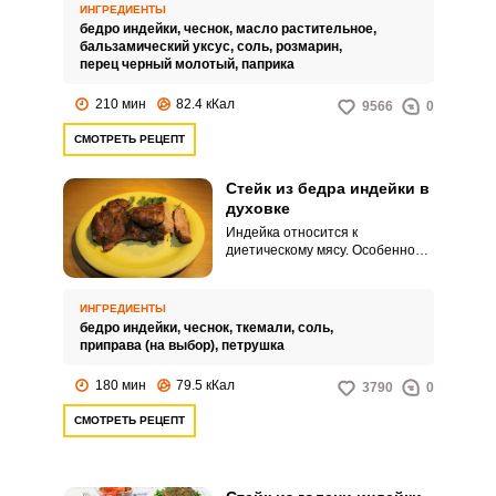
ИНГРЕДИЕНТЫ
бедро индейки,
чеснок,
масло растительное,
бальзамический уксус,
соль,
розмарин,
перец черный молотый,
паприка
210 мин
82.4 кКал
9566
0
СМОТРЕТЬ РЕЦЕПТ
Стейк из бедра индейки в
духовке
Индейка относится к
диетическому мясу. Особенно
вкусно мясо получаются в
духовке с ароматными
специями.
ИНГРЕДИЕНТЫ
бедро индейки,
чеснок,
ткемали,
соль,
приправа (на выбор),
петрушка
180 мин
79.5 кКал
3790
0
СМОТРЕТЬ РЕЦЕПТ