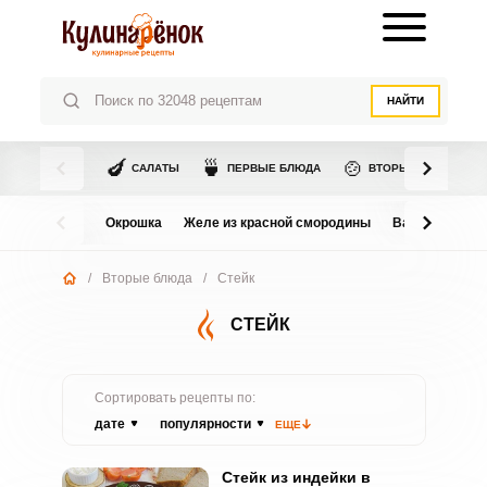
НАЙТИ
🍆
🍵
🍲
САЛАТЫ
ПЕРВЫЕ БЛЮДА
ВТОРЫЕ БЛЮДА
Окрошка
Желе из красной смородины
Варенье из в
/
Вторые блюда
/
Стейк
СТЕЙК
Сортировать рецепты по:
дате
популярности
ЕЩЕ
Стейк из индейки в