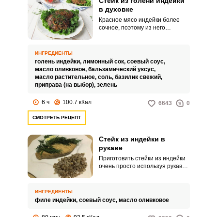
Стейк из голени индейки
в духовке
Красное мясо индейки более
сочное, поэтому из него
получаются отличные стейки.
Приготовить их можно на
сковороде и в духовке.
ИНГРЕДИЕНТЫ
голень индейки,
лимонный сок,
соевый соус,
масло оливковое,
бальзамический уксус,
масло растительное,
соль,
базилик свежий,
приправа (на выбор),
зелень
6 ч
100.7 кКал
6643
0
СМОТРЕТЬ РЕЦЕПТ
Стейк из индейки в
рукаве
Приготовить стейки из индейки
очень просто используя рукав
для запекания. Запеченное
мясо индейки подходит для
здорового питания, оно
ИНГРЕДИЕНТЫ
обладает гипоаллергенными
филе индейки,
соевый соус,
масло оливковое
свойствами и содержит легко
усвояемые белки.