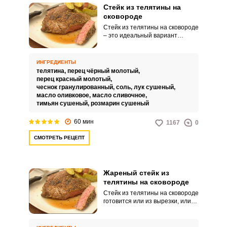
Стейк из телятины на
сковороде
Стейк из телятины на сковороде
– это идеальный вариант
сытного блюда для тех, у кого
постоянно не хватает времени.
Блюдо готовится достаточно
ИНГРЕДИЕНТЫ
просто, но требует предельной
телятина,
перец чёрный молотый,
внимательности, чтобы не
перец красный молотый,
пересушить мясо.
чеснок гранулированный,
соль,
лук сушеный,
масло оливковое,
масло сливочное,
тимьян сушеный,
розмарин сушеный
60 мин
1167
0
СМОТРЕТЬ РЕЦЕПТ
Жареный стейк из
телятины на сковороде
Стейк из телятины на сковороде
готовится или из вырезки, или
лопаточной части, или, (рибай),
из толстого края реберной
части, а мясо нарезается