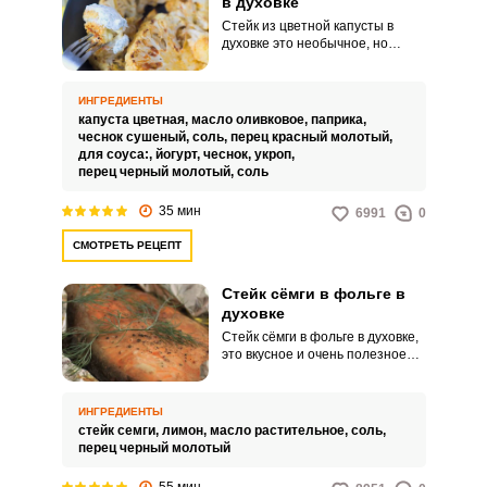
в духовке
Стейк из цветной капусты в
духовке это необычное, но
очень вкусное и ароматное
блюдо. Особенно им могут
заинтересоваться любители
ИНГРЕДИЕНТЫ
ЗОЖ (здорового образа жизни) и
капуста цветная,
масло оливковое,
паприка,
вегетарианцы.
чеснок сушеный,
соль,
перец красный молотый,
для соуса:,
йогурт,
чеснок,
укроп,
перец черный молотый,
соль
35 мин
6991
0
СМОТРЕТЬ РЕЦЕПТ
Стейк сёмги в фольге в
духовке
Стейк сёмги в фольге в духовке,
это вкусное и очень полезное
блюдо. Блюда из рыбы и
морепродуктов полезны
вообще, но блюда из сёмги
ИНГРЕДИЕНТЫ
(атлантического лосося)
стейк семги,
лимон,
масло растительное,
соль,
обладают несомненными
перец черный молотый
преимуществами.
55 мин