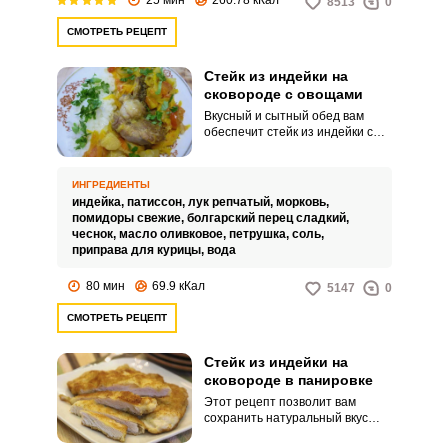
8513
0
СМОТРЕТЬ РЕЦЕПТ
Стейк из индейки на
сковороде с овощами
Вкусный и сытный обед вам
обеспечит стейк из индейки с
овощами. Сразу на одной
сковороде вы приготовите мясо
и гарнир для него.
ИНГРЕДИЕНТЫ
индейка,
патиссон,
лук репчатый,
морковь,
помидоры свежие,
болгарский перец сладкий,
чеснок,
масло оливковое,
петрушка,
соль,
приправа для курицы,
вода
80 мин
69.9 кКал
5147
0
СМОТРЕТЬ РЕЦЕПТ
Стейк из индейки на
сковороде в панировке
Этот рецепт позволит вам
сохранить натуральный вкус
мяса и не перебивать его