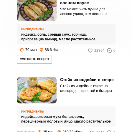
соевом соусе
Что может быть лучше для
легкого удина, чем нежное и
полезное мясо индейки.
Маринад из соевого соуса
делает мясо в меру соленым и
ИНГРЕДИЕНТЫ
ароматным, не перебивая
индейка,
соль,
соевый соус,
горчица,
натурального его вкуса.
приправа (на выбор),
масло растительное
70 мин
88.6 кКал
22934
0
СМОТРЕТЬ РЕЦЕПТ
Стейк из индейки в кляре
Стейк из индейки в кляре на
сковороде – простой и быстрый
вариант невероятно вкусного
обеда. Особых трудностей
приготовление этого блюда у
вас не вызовет, а состав
ИНГРЕДИЕНТЫ
необходимых продуктов весьма
индейка,
рисовая мука белая,
соль,
доступный.
перец черный молотый,
яйцо,
масло растительное
25 мин
260.78 кКал