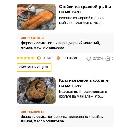
Стейки из красной рыбы
на мангале
Именно из жирной красной
рыбы получаются самые
вкусные стейки на мангале. Они
сочные, насыщенные, с румяной
корочкой.
ИНГРЕДИЕНТЫ
форель,
семга,
соль,
перец черный молотый,
лимон,
масло оливковое
20 мин
90.1 кКал
27234
0
СМОТРЕТЬ РЕЦЕПТ
Красная рыба в фольге
на мангале
Красная рыба, запеченная в
фольге на мангале – это
настоящий деликатес. Что
немаловажно, для
приготовления такой рыбки не
ИНГРЕДИЕНТЫ
потребуется долго хлопотать и
форель,
семга,
кета,
соль,
приправа для рыбы,
тратить много времени.
лимон,
масло оливковое