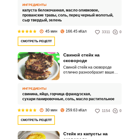
предварительно маринуются, а
ИНГРЕДИЕНТЫ
затем запекаются в духовке.
капуста белокочанная,
масло оливковое,
Этот вегетарианский или
прованские травы,
соль,
перец черный молотый,
веганский рецепт является
сыр твердый,
зелень
альтернативой мясным стейкам
и предлагает интересный
45 мин
166.45 кКал
3311
0
способ использования капусты.
СМОТРЕТЬ РЕЦЕПТ
Свиной стейк на
сковороде
Свиной стейк на сковороде
отлично разнообразит ваше
домашнее обеденное меню, а
также порадует простым
кулинарным процессом. Для
ИНГРЕДИЕНТЫ
несложного приготовления
свинина,
яйцо,
горчица французская,
используйте проверенный
сухари панировочные,
соль,
масло растительное
рецепт с пошаговыми
фотографиями.
30 мин
259.63 кКал
1154
0
СМОТРЕТЬ РЕЦЕПТ
Стейк из капусты на