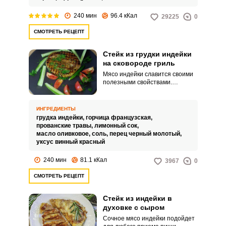
240 мин
96.4 кКал
29225
0
СМОТРЕТЬ РЕЦЕПТ
Стейк из грудки индейки
на сковороде гриль
Мясо индейки славится своими
полезными свойствами.
Быстрый способ приготовить
мясное блюдо на ужин – это
воспользоваться сковородой.
ИНГРЕДИЕНТЫ
грудка индейки,
горчица французская,
прованские травы,
лимонный сок,
масло оливковое,
соль,
перец черный молотый,
уксус винный красный
240 мин
81.1 кКал
3967
0
СМОТРЕТЬ РЕЦЕПТ
Стейк из индейки в
духовке с сыром
Сочное мясо индейки подойдет