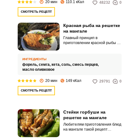
20 мин
110.1 кКал
48232
0
СМОТРЕТЬ РЕЦЕПТ
Красная рыба на решетке
на мангале
Главный принцип в
приготовлении красной рыбы на
мангале – не испортить ее
приятный натуральный вкус.
Для предварительного
ИНГРЕДИЕНТЫ
маринования используем
форель,
семга,
кета,
соль,
смесь перцев,
традиционные
масло оливковое
средиземноморские
ингредиенты: оливковое масло,
20 мин
149 кКал
29791
0
крупную соль и смесь молотых
перцев.
СМОТРЕТЬ РЕЦЕПТ
Стейки горбуши на
решетке на мангале
Любителям приготовления блюд
на мангале такой рецепт
должен понравится. Стейки