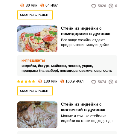
80 мин
64 кКал
5826
0
СМОТРЕТЬ РЕЦЕПТ
Стейк из индейки с
помидорами в духовке
Все чаще хозяйки отдают
предпочтение мясу индейки.
Это не удивительно, ведь оно
обладает большим количеством
полезных свойств и считается
ИНГРЕДИЕНТЫ
диетическим.
индейка,
йогурт,
майонез,
чеснок,
укроп,
приправа (на выбор),
помидоры свежие,
сыр,
соль
180 мин
160.9 кКал
5674
0
СМОТРЕТЬ РЕЦЕПТ
Стейк из индейки с
косточкой в духовке
Мягкие и сочные стейки из
индейки на кости подходят для
вкусного обеда или ужина.
Запечь их можно в духовке.