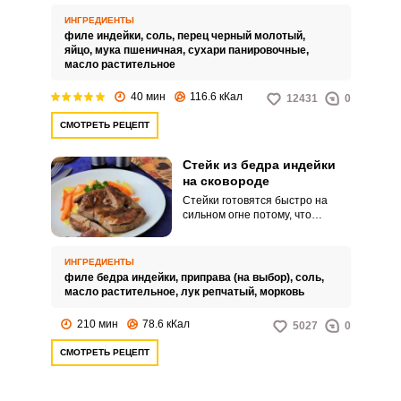
пряными специями и
приправами. Стейки в
ИНГРЕДИЕНТЫ
панировке готовятся просто и
филе индейки,
соль,
перец черный молотый,
быстро, такой способ
яйцо,
мука пшеничная,
сухари панировочные,
приготовления подходит для
масло растительное
грудки индейки.
40 мин
116.6 кКал
12431
0
СМОТРЕТЬ РЕЦЕПТ
Стейк из бедра индейки
на сковороде
Стейки готовятся быстро на
сильном огне потому, что
необходимо запечатать все
мясные соки под румяной
корочкой. По такому же
ИНГРЕДИЕНТЫ
принципу готовятся и стейки из
филе бедра индейки,
приправа (на выбор),
соль,
бедра индейки.
масло растительное,
лук репчатый,
морковь
210 мин
78.6 кКал
5027
0
СМОТРЕТЬ РЕЦЕПТ