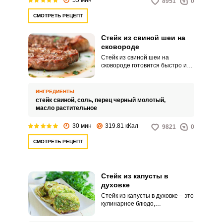
8951
0
СМОТРЕТЬ РЕЦЕПТ
Стейк из свиной шеи на
сковороде
Стейк из свиной шеи на
сковороде готовится быстро и
просто. Свиная шея считается
лучшим отрубом мяса в свиной
туше.
ИНГРЕДИЕНТЫ
стейк свиной,
соль,
перец черный молотый,
масло растительное
30 мин
319.81 кКал
9821
0
СМОТРЕТЬ РЕЦЕПТ
Стейк из капусты в
духовке
Стейк из капусты в духовке – это
кулинарное блюдо,
приготовленное из ломтиков
белокочанной капусты, которые