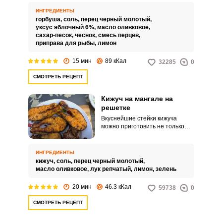
горбуши легко замариновать и
приготовить на решетке.
ИНГРЕДИЕНТЫ
горбуша,
соль,
перец черный молотый,
уксус яблочный 6%,
масло оливковое,
сахар-песок,
чеснок,
смесь перцев,
приправа для рыбы,
лимон
15 мин
89 кКал
32285
0
СМОТРЕТЬ РЕЦЕПТ
Кижуч на мангале на
решетке
Вкуснейшие стейки кижуча
можно приготовить не только
дома на плите, но и на природе
на мангале. Для этого только
нужно заранее замариновать
ИНГРЕДИЕНТЫ
рыбу.
кижуч,
соль,
перец черный молотый,
масло оливковое,
лук репчатый,
лимон,
зелень
20 мин
46.3 кКал
59738
0
СМОТРЕТЬ РЕЦЕПТ