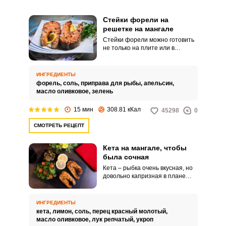
Стейки форели на
решетке на мангале
Стейки форели можно готовить
не только на плите или в
духовке. Отличный вариант –
пожарить их на решетке на
мангале.
ИНГРЕДИЕНТЫ
форель,
соль,
приправа для рыбы,
апельсин,
масло оливковое,
зелень
15 мин
308.81 кКал
45298
0
СМОТРЕТЬ РЕЦЕПТ
Кета на мангале, чтобы
была сочная
Кета – рыбка очень вкусная, но
довольно капризная в плане
сочности. Если предварительно
не замариновать ее, а в
процессе готовности не
ИНГРЕДИЕНТЫ
соблюсти адекватное время
кета,
лимон,
соль,
перец красный молотый,
термической обработки, то кета
масло оливковое,
лук репчатый,
укроп
получится сухой.