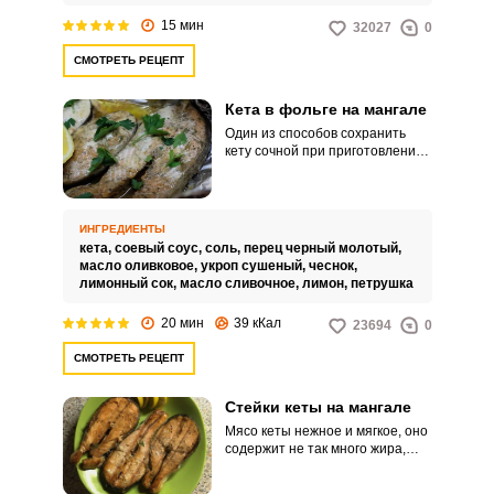
15 мин
32027
0
СМОТРЕТЬ РЕЦЕПТ
Кета в фольге на мангале
Один из способов сохранить
кету сочной при приготовлении
на мангале – это завернуть ее в
фольгу. Предварительно
замаринуем рыбку в ароматном
маринаде, а перед запеканием
ИНГРЕДИЕНТЫ
завернем в фольгу вместе с
кета,
соевый соус,
соль,
перец черный молотый,
кетой еще и сливочное масло.
масло оливковое,
укроп сушеный,
чеснок,
лимонный сок,
масло сливочное,
лимон,
петрушка
20 мин
39 кКал
23694
0
СМОТРЕТЬ РЕЦЕПТ
Стейки кеты на мангале
Мясо кеты нежное и мягкое, оно
содержит не так много жира,
поэтому при приготовлении
всегда есть риск, что рыбка