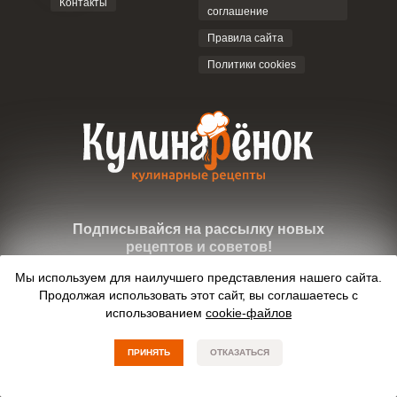
Контакты
соглашение
Правила сайта
Политики cookies
Подписывайся на рассылку новых
рецептов и советов!
Мы используем для наилучшего представления нашего сайта.
ПОДПИСАТЬСЯ
Продолжая использовать этот сайт, вы соглашаетесь с
использованием
cookie-файлов
Мы в соцсетях
ПРИНЯТЬ
ОТКАЗАТЬСЯ
© kulinarenok.ru Все права защищены. 2019-2026.