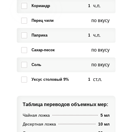
ч.л.
Кориандр
1
по вкусу
Перец чили
ч.л.
Паприка
1
по вкусу
Сахар-песок
по вкусу
Соль
ст.л.
Уксус столовый 9%
1
Таблица переводов
объемных мер:
Чайная ложка
5 мл
Десертная ложка
10 мл