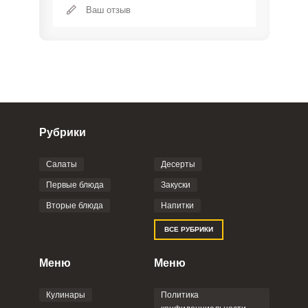
Рубрики
Салаты
Десерты
Фото до 4 шт, до 5 mb
ПРИКРЕПИТЬ
Первые блюда
Закуски
Вторые блюда
Напитки
Отправляя эту форму, вы соглашаетесь с
ВСЕ РУБРИКИ
Правилами сайта
,
Политикой
конфиденциальности
,
Политикой обработки
персональных данных
и
Пользовательским
Меню
Меню
соглашением
.
Кулинары
Политика