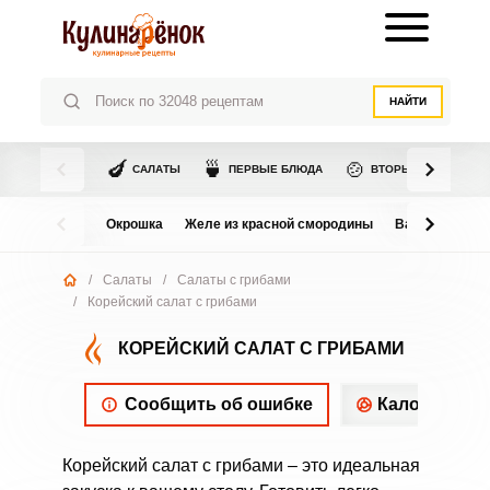
НАЙТИ
🍆
🍵
🍲
САЛАТЫ
ПЕРВЫЕ БЛЮДА
ВТОРЫЕ БЛЮДА
Окрошка
Желе из красной смородины
Варенье из в
/
Салаты
/
Салаты с грибами
/
Корейский салат с грибами
КОРЕЙСКИЙ САЛАТ С ГРИБАМИ
Сообщить об ошибке
Калорийнос
Корейский салат с грибами – это идеальная