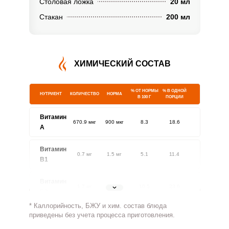
Столовая ложка
20 мл
Стакан
200 мл
ХИМИЧЕСКИЙ СОСТАВ
% ОТ НОРМЫ
% В ОДНОЙ
НУТРИЕНТ
КОЛИЧЕСТВО
НОРМА
В 100 Г
ПОРЦИИ
Витамин
670.9 мкг
900 мкг
8.3
18.6
A
Витамин
0.7 мг
1.5 мг
5.1
11.4
В1
Витамин
1.7 мг
1.8 мг
10.5
23.6
В2
* Каллорийность, БЖУ и хим. состав блюда
Витамин
приведены без учета процесса приготовления.
22 мг
500 мг
0.5
1.1
В4