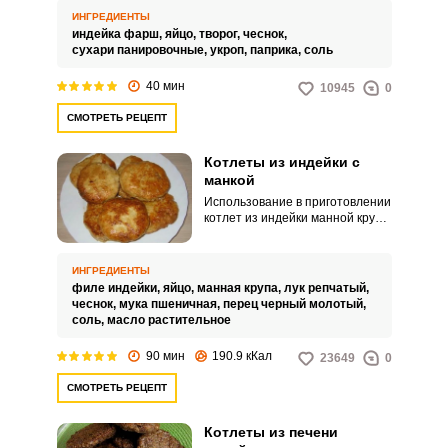
получаются мягкими и сочными.
ИНГРЕДИЕНТЫ
индейка фарш,
яйцо,
творог,
чеснок,
сухари панировочные,
укроп,
паприка,
соль
40 мин
10945
0
СМОТРЕТЬ РЕЦЕПТ
Котлеты из индейки с
манкой
Использование в приготовлении
котлет из индейки манной крупы
делает готовое блюдо более
плотным и одновременно более
нежным. Вкус таких котлет
ИНГРЕДИЕНТЫ
получается особенным.
филе индейки,
яйцо,
манная крупа,
лук репчатый,
чеснок,
мука пшеничная,
перец черный молотый,
соль,
масло растительное
90 мин
190.9 кКал
23649
0
СМОТРЕТЬ РЕЦЕПТ
Котлеты из печени