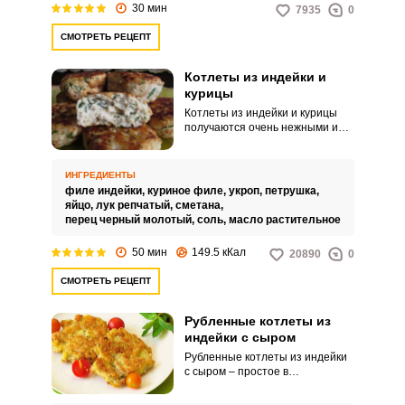
30 мин
7935
0
СМОТРЕТЬ РЕЦЕПТ
Котлеты из индейки и
курицы
Котлеты из индейки и курицы
получаются очень нежными и
вкусными. Сочетание индейки и
курицы – всегда
беспроигрышный вариант!
ИНГРЕДИЕНТЫ
Такие нежные и мягкие котлеты
филе индейки,
куриное филе,
укроп,
петрушка,
не только внесут разнообразие
яйцо,
лук репчатый,
сметана,
ВХОД НА САЙТ
РЕГИСТРАЦИЯ
в рацион семьи, их также можно
перец черный молотый,
соль,
масло растительное
приготовить и для праздничного
стола.
50 мин
149.5 кКал
20890
0
Войдите
с помощью социальных сетей:
СМОТРЕТЬ РЕЦЕПТ
Рубленные котлеты из
индейки с сыром
или
Рубленные котлеты из индейки
с сыром – простое в
приготовлении и очень вкусное
блюдо. Котлеты получаются