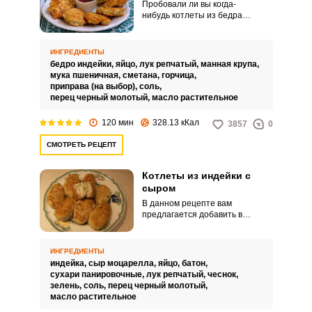
Пробовали ли вы когда-
нибудь котлеты из бедра
индейки? Бедро индейки
намного сочнее мяса филе,
поэтому котлеты получаются
ИНГРЕДИЕНТЫ
более сочными и вкусными. В
бедро индейки,
яйцо,
лук репчатый,
манная крупа,
данном рецепте вам
мука пшеничная,
сметана,
горчица,
предлагается мясо бедра
приправа (на выбор),
соль,
индейки порубить ножом или
перец черный молотый,
масло растительное
порезать кусочками и добавить в
фарш для пышности котлет
120 мин
328.13 кКал
3857
0
сметану и горчицу.
СМОТРЕТЬ РЕЦЕПТ
Котлеты из индейки с
сыром
В данном рецепте вам
предлагается добавить в
котлеты из индейки сыр в виде
начинки. Расплавившись при
выпечке, он придаст котлетам
ИНГРЕДИЕНТЫ
оригинальный вкус и сделает их
индейка,
сыр моцарелла,
яйцо,
батон,
очень нежными и сочными.
сухари панировочные,
лук репчатый,
чеснок,
зелень,
соль,
перец черный молотый,
масло растительное