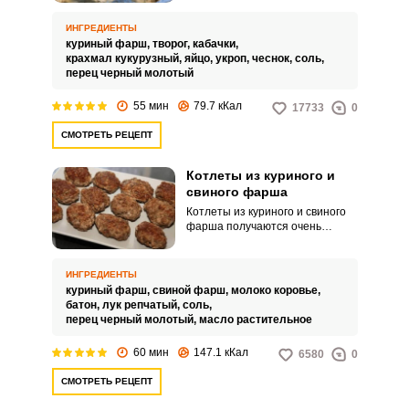
диетическое питание. Такое
мясное блюдо, несмотря на
ИНГРЕДИЕНТЫ
запекание, получается очень
куриный фарш,
творог,
кабачки,
вкусным, нежным и сочным.
крахмал кукурузный,
яйцо,
укроп,
чеснок,
соль,
перец черный молотый
55 мин
79.7 кКал
17733
0
СМОТРЕТЬ РЕЦЕПТ
Котлеты из куриного и
свиного фарша
Котлеты из куриного и свиного
фарша получаются очень
сочными и аппетитными.
Нежные внутри и хрустящие
снаружи – именно так можно
ИНГРЕДИЕНТЫ
описать данное блюдо.
куриный фарш,
свиной фарш,
молоко коровье,
батон,
лук репчатый,
соль,
перец черный молотый,
масло растительное
60 мин
147.1 кКал
6580
0
СМОТРЕТЬ РЕЦЕПТ