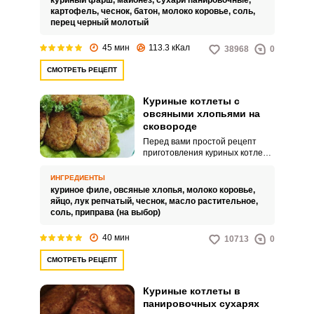
куриный фарш,
майонез,
сухари панировочные,
сковороде, а запекается в
картофель,
чеснок,
батон,
молоко коровье,
соль,
духовке.
перец черный молотый
45 мин
113.3 кКал
38968
0
СМОТРЕТЬ РЕЦЕПТ
Куриные котлеты с
овсяными хлопьями на
сковороде
Перед вами простой рецепт
приготовления куриных котлет с
овсяными хлопьями на
сковороде. Сделать такое
ИНГРЕДИЕНТЫ
вкусное блюдо в домашних
куриное филе,
овсяные хлопья,
молоко коровье,
условиях несложно.
яйцо,
лук репчатый,
чеснок,
масло растительное,
соль,
приправа (на выбор)
40 мин
10713
0
СМОТРЕТЬ РЕЦЕПТ
Куриные котлеты в
панировочных сухарях