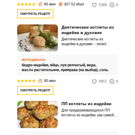
90 мин
307.52 кКал
3388
0
СМОТРЕТЬ РЕЦЕПТ
Диетические котлеты из
индейки в духовке
Диетические котлеты из
индейки в духовке – легко!
Запекание в духовке является
лучшим методом приготовления
диетических блюд. Можно
ИНГРЕДИЕНТЫ
котлеты приготовить и на пару,
бедро индейки,
яйцо,
лук репчатый,
вода,
но в духовке вкуснее.
масло растительное,
приправа (на выбор),
соль
90 мин
3957
0
СМОТРЕТЬ РЕЦЕПТ
ПП котлеты из индейки
Для придерживающихся ПП
котлеты из индейки, как самой
диетической птицы, несколько
отличаются технологией
приготовления от обычных
котлет. Вместо хлеба и молока в