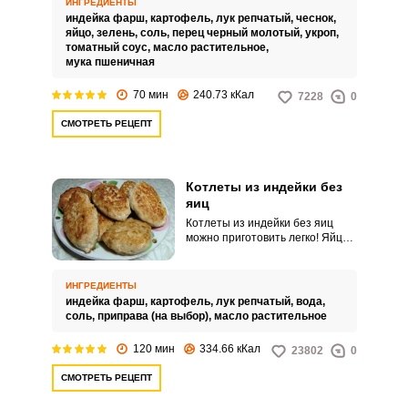
ИНГРЕДИЕНТЫ
приготовления различных блюд
индейка фарш,
картофель,
лук репчатый,
чеснок,
мясо индейки.
яйцо,
зелень,
соль,
перец черный молотый,
укроп,
томатный соус,
масло растительное,
мука пшеничная
70 мин
240.73 кКал
7228
0
СМОТРЕТЬ РЕЦЕПТ
Котлеты из индейки без
яиц
Котлеты из индейки без яиц
можно приготовить легко! Яйца
начали добавлять в мясной
фарш с советских времен, когда
нужно было приготовить много
ИНГРЕДИЕНТЫ
котлет из минимального
индейка фарш,
картофель,
лук репчатый,
вода,
количества фарша. Вместо яиц
соль,
приправа (на выбор),
масло растительное
добавим в фарш натертый
картофель, который будет
120 мин
334.66 кКал
23802
0
держать форму котлет.
СМОТРЕТЬ РЕЦЕПТ