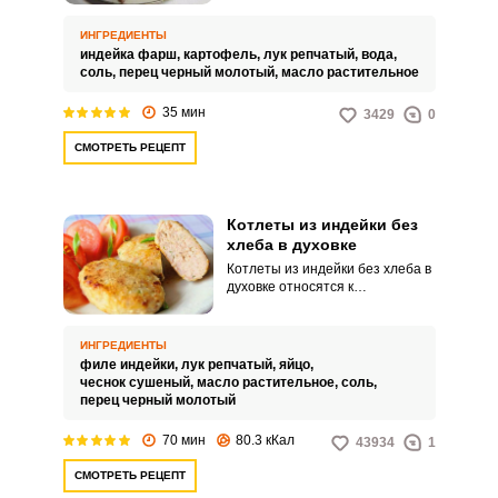
приготовления сочных и мягких
котлет из фарша индейки.
ИНГРЕДИЕНТЫ
индейка фарш,
картофель,
лук репчатый,
вода,
соль,
перец черный молотый,
масло растительное
35 мин
3429
0
СМОТРЕТЬ РЕЦЕПТ
Котлеты из индейки без
хлеба в духовке
Котлеты из индейки без хлеба в
духовке относятся к
диетическим блюдам. Они
хорошо заменяют привычные
котлеты из свинины,
ИНГРЕДИЕНТЫ
получаются вкусными и
филе индейки,
лук репчатый,
яйцо,
питательными и понравятся не
чеснок сушеный,
масло растительное,
соль,
только тем, кто нуждается в
перец черный молотый
диетическом питании, но и
любому человеку.
70 мин
80.3 кКал
43934
1
СМОТРЕТЬ РЕЦЕПТ