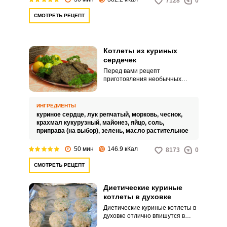
7128
0
СМОТРЕТЬ РЕЦЕПТ
Котлеты из куриных
сердечек
Перед вами рецепт
приготовления необычных
котлет – из куриных сердечек.
По вкусу такие котлеты
напоминают что-то среднее
ИНГРЕДИЕНТЫ
между печеночными и мясными.
куриное сердце,
лук репчатый,
морковь,
чеснок,
крахмал кукурузный,
майонез,
яйцо,
соль,
приправа (на выбор),
зелень,
масло растительное
50 мин
146.9 кКал
8173
0
СМОТРЕТЬ РЕЦЕПТ
Диетические куриные
котлеты в духовке
Диетические куриные котлеты в
духовке отлично впишутся в
рацион людей, соблюдающих