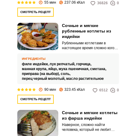
55 мин
237.06 кКал
36826
0
СМОТРЕТЬ РЕЦЕПТ
Сочные и мягкие
рубленные котлеты из
индейки
Рубленными котлетами в
настоящее время сложно кого-
то удивить. Но сочные и мягкие
рубленные котлеты из индейки
ИНГРЕДИЕНТЫ
смогут покорить с первой пробы!
филе индейки,
лук репчатый,
горчица,
Вкус готового блюда получается
манная крупа,
яйцо,
мука пшеничная,
сметана,
настолько гармоничным и
приправа (на выбор),
соль,
исключительным, что вся семья
перец черный молотый,
масло растительное
в один прием пищи скушает все
котлеты!
90 мин
323.45 кКал
6512
0
СМОТРЕТЬ РЕЦЕПТ
Сочные и мягкие котлеты
из фарша индейки
Наверное, сложно найти
человека, который не любит
котлеты. Перед вами рецепт