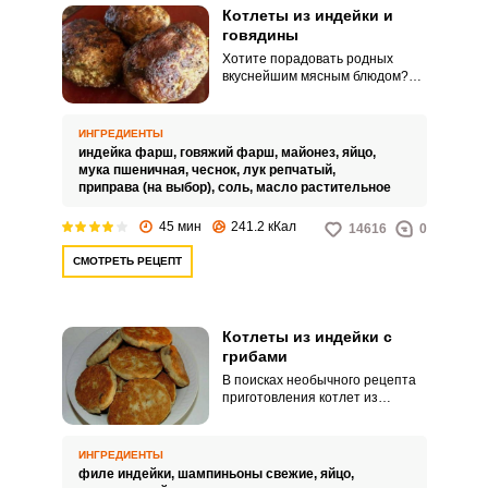
Котлеты из индейки и
говядины
Хотите порадовать родных
вкуснейшим мясным блюдом?
Приготовьте котлеты из индейки
и говядины! В зависимости от
вкусовых предпочтений их
ИНГРЕДИЕНТЫ
можно приготовить различными
индейка фарш,
говяжий фарш,
майонез,
яйцо,
способами – на сковороде, в
мука пшеничная,
чеснок,
лук репчатый,
духовке или на пару. Вкусовые
приправа (на выбор),
соль,
масло растительное
качества готового блюда в
любом случае будут отменными!
45 мин
241.2 кКал
14616
0
СМОТРЕТЬ РЕЦЕПТ
Котлеты из индейки с
грибами
В поисках необычного рецепта
приготовления котлет из
индейки с грибами? Попробуйте
разнообразить вкус мясного
блюда добавлением грибов.
ИНГРЕДИЕНТЫ
Использовать можно любые
филе индейки,
шампиньоны свежие,
яйцо,
грибы, в данном случае котлеты