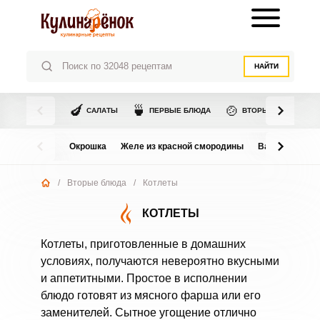
НАЙТИ
🍆
🍵
🍲
САЛАТЫ
ПЕРВЫЕ БЛЮДА
ВТОРЫЕ БЛЮДА
Окрошка
Желе из красной смородины
Варенье из в
/
Вторые блюда
/
Котлеты
КОТЛЕТЫ
Котлеты, приготовленные в домашних
условиях, получаются невероятно вкусными
и аппетитными. Простое в исполнении
блюдо готовят из мясного фарша или его
заменителей. Сытное угощение отлично