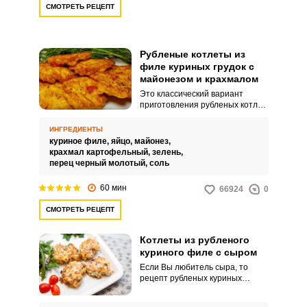
СМОТРЕТЬ РЕЦЕПТ
Рубленые котлеты из
филе куриных грудок с
майонезом и крахмалом
Это классический вариант
приготовления рубленых котлет
из куриных грудок, крахмала и
майонеза. На основе этого
ИНГРЕДИЕНТЫ
рецепта можно создать другие
куриное филе,
яйцо,
майонез,
вкусные мясные блюда, добавив
крахмал картофельный,
зелень,
в него разные ингредиенты.
перец черный молотый,
соль
60 мин
66924
0
СМОТРЕТЬ РЕЦЕПТ
Котлеты из рубленого
куриного филе с сыром
Если Вы любитель сыра, то
рецепт рубленых куриных
котлет с этим ингредиентом Вам
понравится. Во время жарки