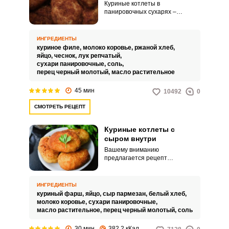
Куриные котлеты в
панировочных сухарях –
вкуснейшее мясное блюдо,
приготовление которого не
вызовет трудностей даже у
ИНГРЕДИЕНТЫ
начинающей хозяйки.
куриное филе,
молоко коровье,
ржаной хлеб,
Благодаря удачному сочетание
яйцо,
чеснок,
лук репчатый,
всех ингредиентов готовое
сухари панировочные,
соль,
блюдо имеет правильную
перец черный молотый,
масло растительное
текстуру, получается сочным и
нежным.
45 мин
10492
0
СМОТРЕТЬ РЕЦЕПТ
Куриные котлеты с
сыром внутри
Вашему вниманию
предлагается рецепт
приготовления мясного блюда с
тающей начинкой – куриных
котлет с сыром внутри.
ИНГРЕДИЕНТЫ
Сливочный вкус сыра и нежный
куриный фарш,
яйцо,
сыр пармезан,
белый хлеб,
куриный фарш – очень удачное
молоко коровье,
сухари панировочные,
сочетание.
масло растительное,
перец черный молотый,
соль
30 мин
382.2 кКал