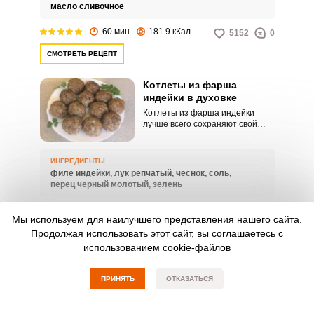
масло сливочное
60 мин
181.9 кКал
5152
0
СМОТРЕТЬ РЕЦЕПТ
Котлеты из фарша
индейки в духовке
Котлеты из фарша индейки
лучше всего сохраняют свой
вкус и сочность при
приготовлении в духовке. Для
приготовления самых вкусных
ИНГРЕДИЕНТЫ
котлет фарш лучше сделать из
филе индейки,
лук репчатый,
чеснок,
соль,
свежего мяса индейки и
перец черный молотый,
зелень
измельчить его на мясорубке.
60 мин
103.81 кКал
5844
0
Мы используем для наилучшего представления нашего сайта.
Продолжая использовать этот сайт, вы соглашаетесь с
СМОТРЕТЬ РЕЦЕПТ
использованием
cookie-файлов
ПРИНЯТЬ
Котлеты из фарша
ОТКАЗАТЬСЯ
индейки на сковороде
Котлеты из индейки на