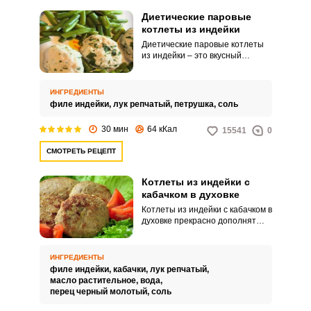
Диетические паровые
котлеты из индейки
Диетические паровые котлеты
из индейки – это вкусный
вариант блюда. Рецепт простой,
готовится блюдо несложно.
ИНГРЕДИЕНТЫ
филе индейки,
лук репчатый,
петрушка,
соль
30 мин
64 кКал
15541
0
СМОТРЕТЬ РЕЦЕПТ
Котлеты из индейки с
кабачком в духовке
Котлеты из индейки с кабачком в
духовке прекрасно дополнят
любой гарнир и подойдут в
качестве легкого ужина. Такие
котлеты сохраняют свой
ИНГРЕДИЕНТЫ
изумительный вкус даже в
филе индейки,
кабачки,
лук репчатый,
холодном виде.
масло растительное,
вода,
перец черный молотый,
соль