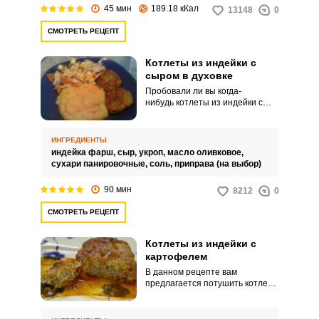
45 мин
189.18 кКал
13148
0
СМОТРЕТЬ РЕЦЕПТ
Котлеты из индейки с
сыром в духовке
Пробовали ли вы когда-
нибудь котлеты из индейки с
сыром в духовке? Мясо индейки
имеет много положительных
свойств, но есть и один минус –
ИНГРЕДИЕНТЫ
оно суховатое. В данном
индейка фарш,
сыр,
укроп,
масло оливковое,
рецепте вам предлагается
сухари панировочные,
соль,
приправа (на выбор)
добавить в котлеты сыр, чтобы
исправить этот минус на плюс,
90 мин
8212
0
да и сыр придаст котлетам
особый пикантный вкус.
СМОТРЕТЬ РЕЦЕПТ
Котлеты из индейки с
картофелем
В данном рецепте вам
предлагается потушить котлеты
из индейки с картофелем в
томатном соусе. Многие хозяйки
активно используют для