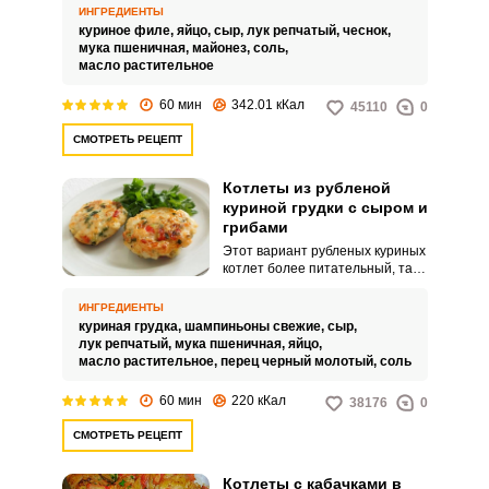
молочный продукт
ИНГРЕДИЕНТЫ
расплавляется, делая мясное
куриное филе,
яйцо,
сыр,
лук репчатый,
чеснок,
блюдо еще нежнее, вкуснее и
мука пшеничная,
майонез,
соль,
румянее.
масло растительное
60 мин
342.01 кКал
45110
0
СМОТРЕТЬ РЕЦЕПТ
Котлеты из рубленой
куриной грудки с сыром и
грибами
Этот вариант рубленых куриных
котлет более питательный, так
как в состав ингредиентов
входят грибы и сыр. Мясное
ИНГРЕДИЕНТЫ
блюдо готовится довольно
куриная грудка,
шампиньоны свежие,
сыр,
быстро.
лук репчатый,
мука пшеничная,
яйцо,
масло растительное,
перец черный молотый,
соль
60 мин
220 кКал
38176
0
СМОТРЕТЬ РЕЦЕПТ
Котлеты с кабачками в