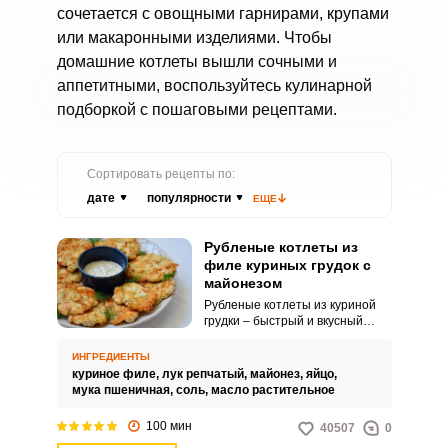
сочетается с овощными гарнирами, крупами
или макаронными изделиями. Чтобы
домашние котлеты вышли сочными и
аппетитными, воспользуйтесь кулинарной
подборкой с пошаговыми рецептами.
Сортировать рецепты по:
дате
популярности
ЕЩЕ
Рубленые котлеты из
филе куриных грудок с
майонезом
Рубленые котлеты из куриной
грудки – быстрый и вкусный
вариант для обеденного стола.
Они очень просто готовятся, а
ИНГРЕДИЕНТЫ
сам процесс не доставляет
куриное филе,
лук репчатый,
майонез,
яйцо,
лишних хлопот.
мука пшеничная,
соль,
масло растительное
100 мин
40507
0