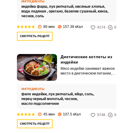
ИНГРЕДИЕНТЫ
фарш кладется овсянка, а для
индейка фарш,
лук репчатый,
овсяные хлопья,
придания сочности добавляется
вода ледяная ,
орегано,
базилик сушеный,
кинза,
ледяная вода.
чеснок,
соль
80 мин
157.38 кКал
4174
0
СМОТРЕТЬ РЕЦЕПТ
Диетические котлеты из
индейки
Мясо индейки занимает важное
место в диетическом питании,
так как содержит большое
количество белка, совсем мало
жира и его калорийность в два
ИНГРЕДИЕНТЫ
раза ниже калорийности мяса
филе индейки,
лук репчатый,
яйцо,
соль,
курицы. Готовятся диетические
перец черный молотый,
чеснок,
котлеты из индейки без
масло подсолнечное
добавления батона и
картофеля.
45 мин
107.5 кКал
5746
0
СМОТРЕТЬ РЕЦЕПТ