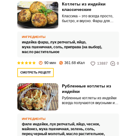
Котлеты из индейки
классические
Классика – это всегда просто,
быстро, и вкусно. Фарш для
котлет берем готовый или
перекручиваем мясо индейки с
помощью любого кухонного
ИНГРЕДИЕНТЫ
гаджета, и желательно дважды.
индейка фарш,
лук репчатый,
яйцо,
мука пшеничная,
соль,
приправа (на выбор),
масло растительное
90 мин
361.68 кКал
13887
0
СМОТРЕТЬ РЕЦЕПТ
Рубленные котлеты из
индейки
Рубленные котлеты из индейки
всегда получаются вкусными и
отличаются от котлет из фарша.
Так как рубленное мясо не имеет
гладкой текстуры, то к котлетам
ИНГРЕДИЕНТЫ
добавляются «клейкие»
филе индейки,
лук репчатый,
яйцо,
чеснок,
ингредиенты.
майонез,
мука пшеничная,
зелень,
соль,
перец черный молотый,
масло растительное,