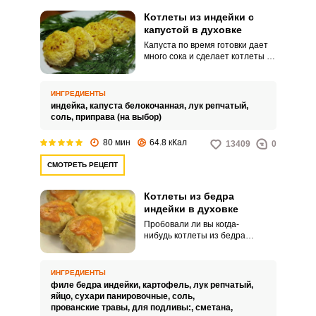
Котлеты из индейки с
капустой в духовке
Капуста по время готовки дает
много сока и сделает котлеты из
индейки очень сочными. В этом
рецепте блюдо готовится
совершенно без масла и жира,
ИНГРЕДИЕНТЫ
поэтому подойдет всем
индейка,
капуста белокочанная,
лук репчатый,
сторонникам здорового
соль,
приправа (на выбор)
питания.
80 мин
64.8 кКал
13409
0
СМОТРЕТЬ РЕЦЕПТ
Котлеты из бедра
индейки в духовке
Пробовали ли вы когда-
нибудь котлеты из бедра
индейки в духовке? Фарш из
бедра индейки приготовьте
сами, он будет качественнее
ИНГРЕДИЕНТЫ
магазинного. Если у вас мясо
филе бедра индейки,
картофель,
лук репчатый,
индейки замороженное, то
яйцо,
сухари панировочные,
соль,
разморозьте его в естественных
прованские травы,
для подливы:,
сметана,
условиях, чтобы хорошо