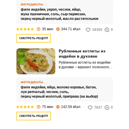
нежными и сочными.
ИНГРЕДИЕНТЫ
филе индейки,
укроп,
чеснок,
яйцо,
мука пшеничная,
соль,
сыр пармезан,
перец черный молотый,
масло растительное
Запомнить меня
35 мин
344.71 кКал
18350
0
СМОТРЕТЬ РЕЦЕПТ
ВХОД
Рубленные котлеты из
ЕЩЕ НЕ ЗАРЕГИСТРИРОВАННЫ?
индейки в духовке
Рубленные котлеты из индейки
Забыли пароль?
в духовке – вариант полезного и
вкусного блюда. Такие котлеты
популярны среди тех, кто
следит за рационом питания и
ИНГРЕДИЕНТЫ
придерживается здорового
филе индейки,
яйцо,
молоко коровье,
батон,
образа жизни.
лук репчатый,
чеснок,
соль,
перец черный молотый,
приправа (на выбор)
75 мин
142.59 кКал
7627
0
СМОТРЕТЬ РЕЦЕПТ