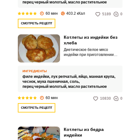
перец черный молотый,
масло растительное
60 мин
403.2 кКал
5189
0
СМОТРЕТЬ РЕЦЕПТ
Котлеты из индейки без
хлеба
Диетическое белое мясо
индейки при приготовлении
часто остается суховатым,
поэтому к котлетам добавляют
для сочности различные
ИНГРЕДИЕНТЫ
продукты и в основном хлеб. В
филе индейки,
лук репчатый,
яйцо,
манная крупа,
данном рецепте вам
чеснок,
мука пшеничная,
соль,
предлагается приготовить
перец черный молотый,
масло растительное
котлеты из индейки без хлеба и
добавить к ним манку.
60 мин
10830
0
СМОТРЕТЬ РЕЦЕПТ
Котлеты из бедра
индейки