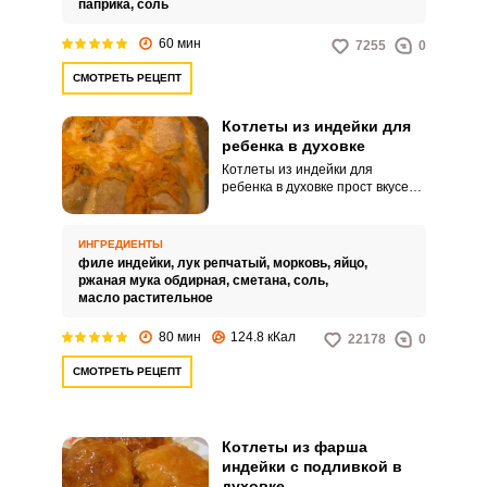
паприка,
соль
сохранить его сочность.
60 мин
7255
0
СМОТРЕТЬ РЕЦЕПТ
Котлеты из индейки для
ребенка в духовке
Котлеты из индейки для
ребенка в духовке прост вкусен
и понравится вашим
домочадцам! Мясо индейки, как
наиболее полезное и
ИНГРЕДИЕНТЫ
диетическое, можно давать
филе индейки,
лук репчатый,
морковь,
яйцо,
детям с раннего возраста.
ржаная мука обдирная,
сметана,
соль,
Важно его правильно
масло растительное
приготовить.
80 мин
124.8 кКал
22178
0
СМОТРЕТЬ РЕЦЕПТ
Котлеты из фарша
индейки с подливкой в
духовке