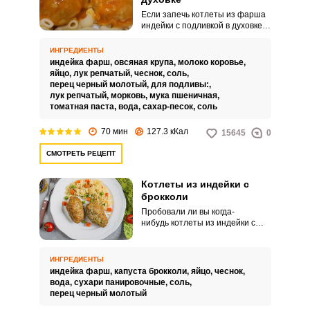
Если запечь котлеты из фарша
индейки с подливкой в духовке,
то благодаря ей котлеты
приобретут совершенно новый
ИНГРЕДИЕНТЫ
вкус. В этом рецепте вам
индейка фарш,
овсяная крупа,
молоко коровье,
предлагается запечь их в
яйцо,
лук репчатый,
чеснок,
соль,
томатной подливке.
перец черный молотый,
для подливы:,
лук репчатый,
морковь,
мука пшеничная,
томатная паста,
вода,
сахар-песок,
соль
70 мин
127.3 кКал
15645
0
СМОТРЕТЬ РЕЦЕПТ
Котлеты из индейки с
брокколи
Пробовали ли вы когда-
нибудь котлеты из индейки с
брокколи? Добавление овощей
делает их очень сочными,
вкусными и полезными, что
ИНГРЕДИЕНТЫ
особенно важно для детей и
индейка фарш,
капуста брокколи,
яйцо,
чеснок,
спортсменов. Добавим в
вода,
сухари панировочные,
соль,
котлеты брокколи.
перец черный молотый