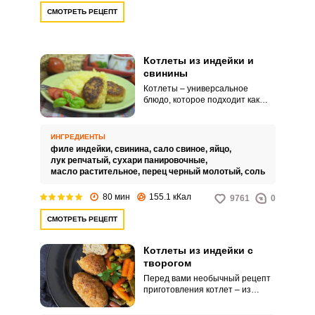
пикантность.
СМОТРЕТЬ РЕЦЕПТ
Котлеты из индейки и
свинины
Котлеты – универсальное
блюдо, которое подходит как
для ежедневного рациона, так и
для праздничного застолья.
Котлеты из индейки и свинины
ИНГРЕДИЕНТЫ
получаются очень сочными,
филе индейки,
свинина,
сало свиное,
яйцо,
мягкими и невероятно вкусными.
лук репчатый,
сухари панировочные,
масло растительное,
перец черный молотый,
соль
80 мин
155.1 кКал
9761
0
СМОТРЕТЬ РЕЦЕПТ
Котлеты из индейки с
творогом
Перед вами необычный рецепт
приготовления котлет – из
индейки с творогом. Такие
котлеты имеют сливочный вкус,