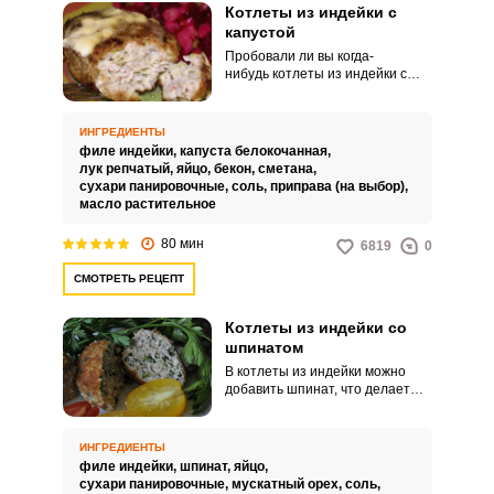
Котлеты из индейки с
капустой
Пробовали ли вы когда-
нибудь котлеты из индейки с
капустой? Это блюдо из индейки
с капустой является вариантом
обычных голубцов, ведь риса на
ИНГРЕДИЕНТЫ
кухне может и не быть, да и еще
филе индейки,
капуста белокочанная,
если время на готовку ужина
лук репчатый,
яйцо,
бекон,
сметана,
ограничено. Капуста делает
сухари панировочные,
соль,
приправа (на выбор),
такие котлеты очень сочными,
масло растительное
только ее надо измельчить на
мясорубке.
80 мин
6819
0
СМОТРЕТЬ РЕЦЕПТ
Котлеты из индейки со
шпинатом
В котлеты из индейки можно
добавить шпинат, что делает
блюдо полезным, да и шпинат
делает мясо индейки более
сочным. Шпинат подходит и
ИНГРЕДИЕНТЫ
свежий, и замороженный.
филе индейки,
шпинат,
яйцо,
сухари панировочные,
мускатный орех,
соль,