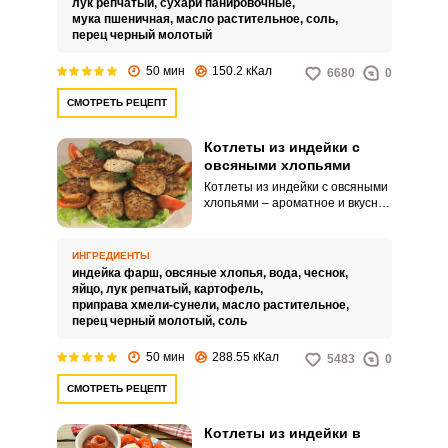
лук репчатый,
сухари панировочные,
из индейки готовятся с
мука пшеничная,
масло растительное,
соль,
обжаренными шампиньонами.
перец черный молотый
50 мин
150.2 кКал
6680
0
СМОТРЕТЬ РЕЦЕПТ
Котлеты из индейки с
овсяными хлопьями
Котлеты из индейки с овсяными
хлопьями – ароматное и вкусное
блюдо. Аппетитный вид котлет
манит, чтобы сразу их
попробовать! Использование
ИНГРЕДИЕНТЫ
овсяных хлопьев позволяет в
индейка фарш,
овсяные хлопья,
вода,
чеснок,
результате получить нежные и
яйцо,
лук репчатый,
картофель,
сочные котлеты.
приправа хмели-сунели,
масло растительное,
перец черный молотый,
соль
50 мин
288.55 кКал
5483
0
СМОТРЕТЬ РЕЦЕПТ
Котлеты из индейки в