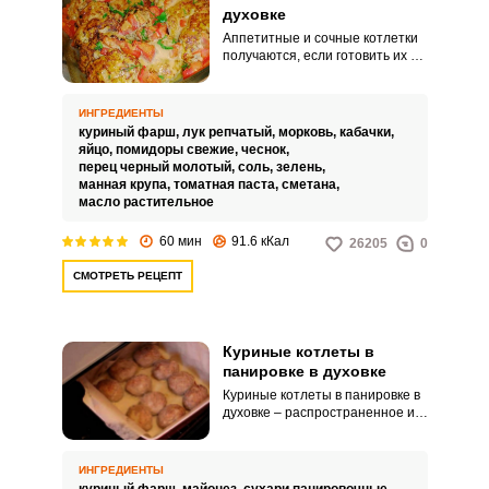
духовке
Аппетитные и сочные котлетки
получаются, если готовить их с
кабачком и запекать в духовке.
Блюдо прекрасно подходит для
обеда или ужина, а также
ИНГРЕДИЕНТЫ
прекрасно сочетается с
куриный фарш,
лук репчатый,
морковь,
кабачки,
совершенно любыми гарнирами.
яйцо,
помидоры свежие,
чеснок,
перец черный молотый,
соль,
зелень,
манная крупа,
томатная паста,
сметана,
масло растительное
60 мин
91.6 кКал
26205
0
СМОТРЕТЬ РЕЦЕПТ
Куриные котлеты в
панировке в духовке
Куриные котлеты в панировке в
духовке – распространенное и
любимое многими мясное
блюдо. Особенность данного
рецепта заключается в том, что
ИНГРЕДИЕНТЫ
блюдо готовится не на