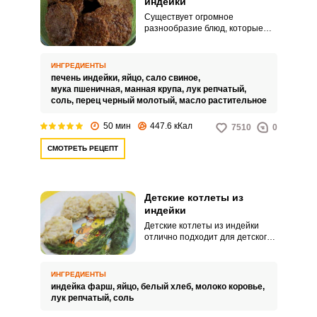
индейки
Существует огромное
разнообразие блюд, которые
можно приготовить из печени.
Данный рецепт описывает
приготовление котлет из печени
ИНГРЕДИЕНТЫ
индейки – вкусного и
печень индейки,
яйцо,
сало свиное,
питательного блюда.
мука пшеничная,
манная крупа,
лук репчатый,
соль,
перец черный молотый,
масло растительное
50 мин
447.6 кКал
7510
0
СМОТРЕТЬ РЕЦЕПТ
Детские котлеты из
индейки
Детские котлеты из индейки
отлично подходит для детского
питания благодаря своей
гипоаллергенности. Котлеты,
приготовленные из индейки,
ИНГРЕДИЕНТЫ
также можно включать в детский
индейка фарш,
яйцо,
белый хлеб,
молоко коровье,
рацион.
лук репчатый,
соль