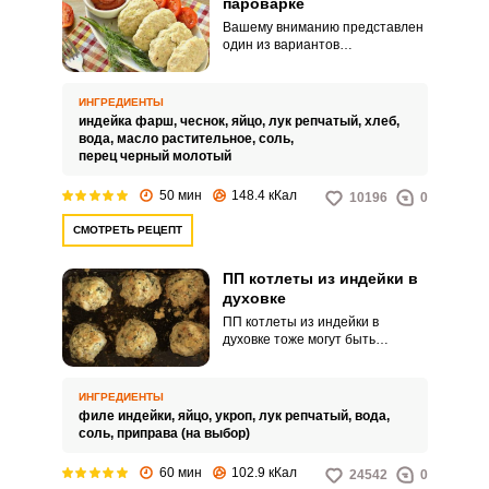
пароварке
Вашему вниманию представлен
один из вариантов
приготовления котлет – из
индейки в пароварке. Такое
блюдо внесет разнообразие в
ИНГРЕДИЕНТЫ
рацион не только желающих
индейка фарш,
чеснок,
яйцо,
лук репчатый,
хлеб,
похудеть или
вода,
масло растительное,
соль,
придерживающихся
перец черный молотый
диетического питания, оно
будет полезно для всех, в том
50 мин
148.4 кКал
10196
0
числе и для детей.
СМОТРЕТЬ РЕЦЕПТ
ПП котлеты из индейки в
духовке
ПП котлеты из индейки в
духовке тоже могут быть
вкусными! Они отлично
подходят для людей,
придерживающихся принципов
ИНГРЕДИЕНТЫ
правильного питания. Готовое
филе индейки,
яйцо,
укроп,
лук репчатый,
вода,
блюдо получается мягким и
соль,
приправа (на выбор)
сочным, а свежий укроп и
используемые специи придают
60 мин
102.9 кКал
24542
0
котлетам некоторую