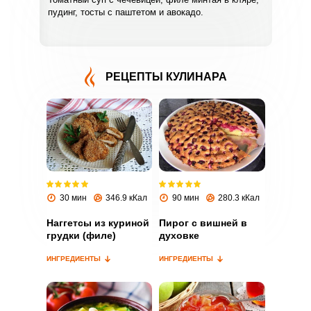
пудинг, тосты с паштетом и авокадо.
РЕЦЕПТЫ КУЛИНАРА
ВХОД НА САЙТ
РЕГИСТРАЦИЯ
Войдите
с помощью социальных сетей:
30 мин
346.9 кКал
90 мин
280.3 кКал
Наггетсы из куриной
Пирог с вишней в
грудки (филе)
духовке
или
ИНГРЕДИЕНТЫ
ИНГРЕДИЕНТЫ