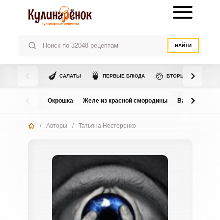
НАЙТИ
🍆
🍵
🍲
САЛАТЫ
ПЕРВЫЕ БЛЮДА
ВТОРЫЕ БЛЮДА
Окрошка
Желе из красной смородины
Варенье из в
/
Авторы
/
Татьяна Нестеренко