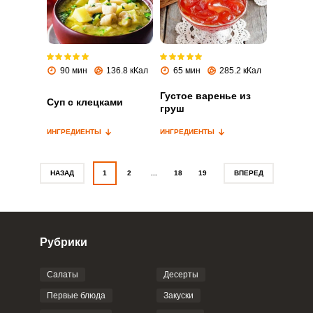
Запомнить меня
90 мин
136.8 кКал
65 мин
285.2 кКал
ВХОД
Густое варенье из
ЕЩЕ НЕ ЗАРЕГИСТРИРОВАННЫ?
Суп с клецками
груш
Забыли пароль?
ИНГРЕДИЕНТЫ
ИНГРЕДИЕНТЫ
НАЗАД
1
2
...
18
19
ВПЕРЕД
Рубрики
Салаты
Десерты
Первые блюда
Закуски