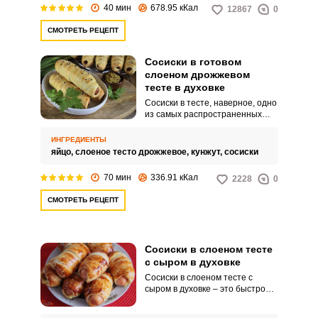
40 мин
678.95 кКал
12867
0
СМОТРЕТЬ РЕЦЕПТ
Сосиски в готовом
слоеном дрожжевом
тесте в духовке
Сосиски в тесте, наверное, одно
из самых распространенных
отечественных фастфудов. Это
вкусно и сытно.
ИНГРЕДИЕНТЫ
яйцо,
слоеное тесто дрожжевое,
кунжут,
сосиски
70 мин
336.91 кКал
2228
0
СМОТРЕТЬ РЕЦЕПТ
Сосиски в слоеном тесте
с сыром в духовке
Сосиски в слоеном тесте с
сыром в духовке – это быстрое в
приготовлении, очень вкусное и
питательное угощение для всей