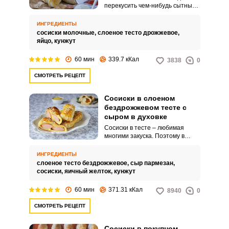
перекусить чем-нибудь сытным
и вкусным. Идеально подойдет
для этого домашняя выпечка из
ИНГРЕДИЕНТЫ
сосисок и слоеного дрожжевого
сосиски молочные,
слоеное тесто дрожжевое,
теста.
яйцо,
кунжут
60 мин
339.7 кКал
3838
0
СМОТРЕТЬ РЕЦЕПТ
Сосиски в слоеном
бездрожжевом тесте с
сыром в духовке
Сосиски в тесте – любимая
многими закуска. Поэтому в
воскресное утро побалуйте
своих родных румяной
ИНГРЕДИЕНТЫ
выпечкой.
слоеное тесто бездрожжевое,
сыр пармезан,
сосиски,
яичный желток,
кунжут
60 мин
371.31 кКал
8940
0
СМОТРЕТЬ РЕЦЕПТ
Сосиски в покупном