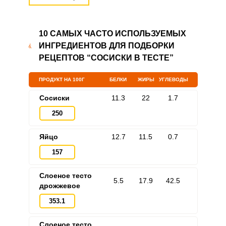
10 САМЫХ ЧАСТО ИСПОЛЬЗУЕМЫХ
ИНГРЕДИЕНТОВ ДЛЯ ПОДБОРКИ
Запомнить меня
РЕЦЕПТОВ “СОСИСКИ В ТЕСТЕ”
ВХОД
ПРОДУКТ НА 100Г
БЕЛКИ
ЖИРЫ
УГЛЕВОДЫ
ЕЩЕ НЕ ЗАРЕГИСТРИРОВАННЫ?
Сосиски
11.3
22
1.7
Забыли пароль?
250
Яйцо
12.7
11.5
0.7
157
Слоеное тесто
5.5
17.9
42.5
дрожжевое
353.1
Слоеное тесто