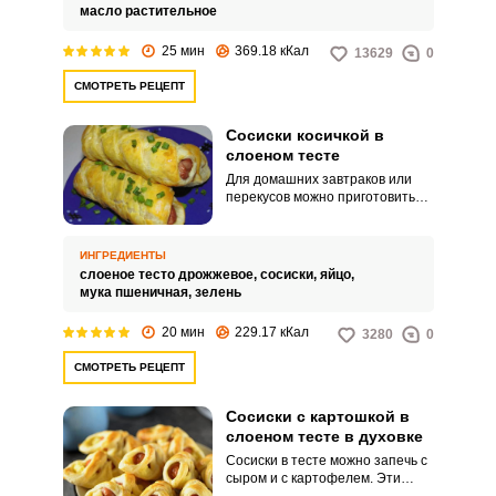
масло растительное
25 мин
369.18 кКал
13629
0
СМОТРЕТЬ РЕЦЕПТ
Сосиски косичкой в
слоеном тесте
Для домашних завтраков или
перекусов можно приготовить
хрустящие и аппетитные
сосиски в слоеном тесте. Блюдо
можно завернуть в форме
ИНГРЕДИЕНТЫ
косички и порадовать родных
слоеное тесто дрожжевое,
сосиски,
яйцо,
яркой и оригинальной подачей.
мука пшеничная,
зелень
20 мин
229.17 кКал
3280
0
СМОТРЕТЬ РЕЦЕПТ
Сосиски с картошкой в
слоеном тесте в духовке
Сосиски в тесте можно запечь с
сыром и с картофелем. Эти