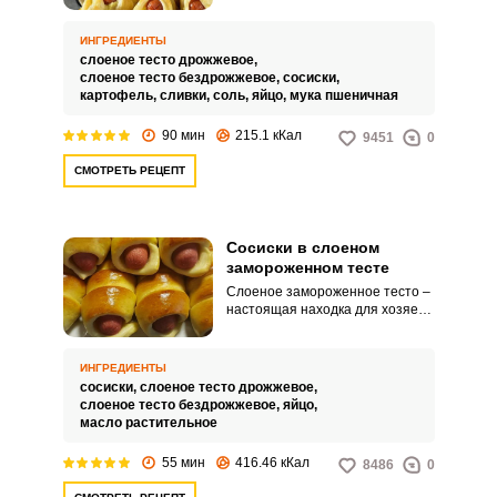
варианты более интересные по
вкусу.
ИНГРЕДИЕНТЫ
слоеное тесто дрожжевое,
слоеное тесто бездрожжевое,
сосиски,
картофель,
сливки,
соль,
яйцо,
мука пшеничная
90 мин
215.1 кКал
9451
0
СМОТРЕТЬ РЕЦЕПТ
Сосиски в слоеном
замороженном тесте
Слоеное замороженное тесто –
настоящая находка для хозяек,
когда необходимо быстро
приготовить вкусную выпечку к
чаю. Например, такое
ИНГРЕДИЕНТЫ
распространенная закуска, как
сосиски,
слоеное тесто дрожжевое,
сосиски в тесте.
слоеное тесто бездрожжевое,
яйцо,
масло растительное
55 мин
416.46 кКал
8486
0