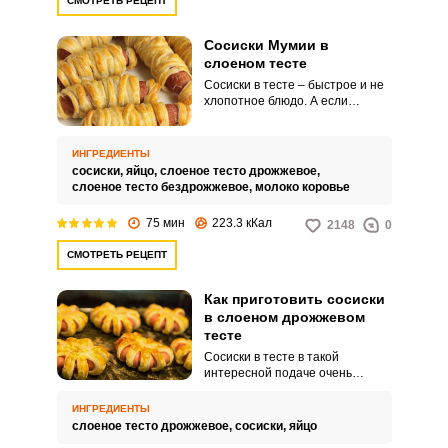
СМОТРЕТЬ РЕЦЕПТ
Сосиски Мумии в
слоеном тесте
Сосиски в тесте – быстрое и не
хлопотное блюдо. А если
проявить фантазию, то можно
даже повеселить семью
сосисками в виде мумий.
ИНГРЕДИЕНТЫ
сосиски,
яйцо,
слоеное тесто дрожжевое,
слоеное тесто бездрожжевое,
молоко коровье
75 мин
223.3 кКал
2148
0
СМОТРЕТЬ РЕЦЕПТ
Как приготовить сосиски
в слоеном дрожжевом
тесте
Сосиски в тесте в такой
интересной подаче очень
понравятся детям. Такую
выпечку можно подавать на
ИНГРЕДИЕНТЫ
завтрак с чаем или дополнить
слоеное тесто дрожжевое,
сосиски,
яйцо
им первое блюдо на обед, или