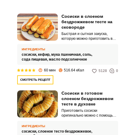
Сосиски в слоеном
бездрожжевом тесте на
сковороде
Быстрая и сытная закуска,
которую можно приготовить в
домашних условиях. Сосиски
можно взять любые на свой вкус,
ИНГРЕДИЕНТЫ
а тесто замешивается без
сосиски,
кефир,
мука пшеничная,
соль,
дрожжей.
сода пищевая,
масло подсолнечное
60 мин
516.64 кКал
5128
0
СМОТРЕТЬ РЕЦЕПТ
Сосиски в готовом
слоеном бездрожжевом
тесте в духовке
Приготовить сосиски
оригинально можно с помощью
этого несложного рецепта. У вас
на столе будет блюдо два в
ИНГРЕДИЕНТЫ
одном: сытная закуска и вкусная
сосиски,
слоеное тесто бездрожжевое,
выпечка.