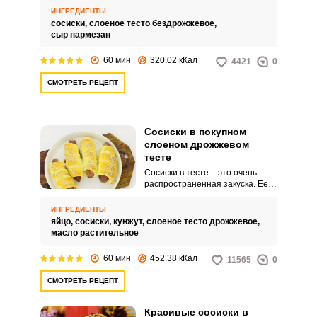
Полуфабрикат дрожжевого
ИНГРЕДИЕНТЫ
теста и сосиски можно купить в
сосиски,
слоеное тесто бездрожжевое,
ближайшем продуктовом
сыр пармезан
магазине, а остальное дело
нехитрое.
60 мин
320.02 кКал
4421
0
СМОТРЕТЬ РЕЦЕПТ
Сосиски в покупном
слоеном дрожжевом
тесте
Сосиски в тесте – это очень
распространенная закуска. Ее
можно купить в кафе и в отделе
кулинарии в любом
ИНГРЕДИЕНТЫ
супермаркете.
яйцо,
сосиски,
кунжут,
слоеное тесто дрожжевое,
масло растительное
60 мин
452.38 кКал
11565
0
СМОТРЕТЬ РЕЦЕПТ
Красивые сосиски в