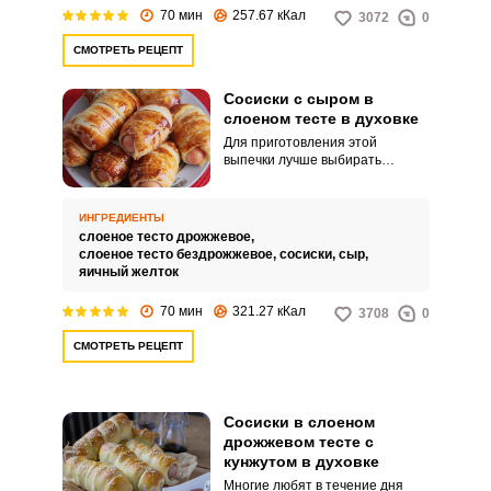
просто устроить вкусный
70 мин
257.67 кКал
3072
0
перекус в любое время дня.
СМОТРЕТЬ РЕЦЕПТ
Сосиски с сыром в
слоеном тесте в духовке
Для приготовления этой
выпечки лучше выбирать
сосиски высокого качества, так
как это главный ингредиент
блюда. А если добавить в
ИНГРЕДИЕНТЫ
начинку еще немного сыра, то
слоеное тесто дрожжевое,
это сделает выпечку еще более
слоеное тесто бездрожжевое,
сосиски,
сыр,
ароматной и нежной.
яичный желток
70 мин
321.27 кКал
3708
0
СМОТРЕТЬ РЕЦЕПТ
Сосиски в слоеном
дрожжевом тесте с
кунжутом в духовке
Многие любят в течение дня