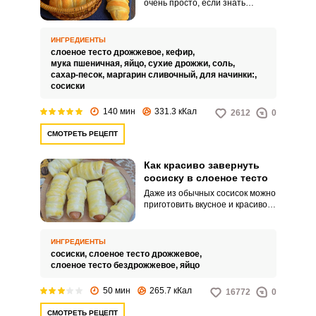
очень просто, если знать
технологию. Тесто обычно
нарезается на тонкие полоски,
ими потом оборачивают
ИНГРЕДИЕНТЫ
сосиски.
слоеное тесто дрожжевое,
кефир,
мука пшеничная,
яйцо,
сухие дрожжи,
соль,
сахар-песок,
маргарин сливочный,
для начинки:,
сосиски
140 мин
331.3 кКал
2612
0
СМОТРЕТЬ РЕЦЕПТ
ВХОД НА САЙТ
РЕГИСТРАЦИЯ
Как красиво завернуть
сосиску в слоеное тесто
Даже из обычных сосисок можно
Войдите
приготовить вкусное и красивое
блюдо, которое удивит ваших
с помощью социальных сетей:
гостей. Вам понадобится
готовое слоеное тесто, сосиски
ИНГРЕДИЕНТЫ
и немного свободного времени.
сосиски,
слоеное тесто дрожжевое,
слоеное тесто бездрожжевое,
яйцо
или
50 мин
265.7 кКал
16772
0
СМОТРЕТЬ РЕЦЕПТ