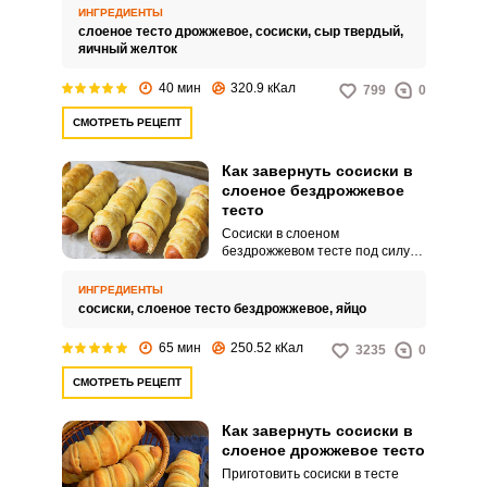
семьи. С кулинарным процессом
ИНГРЕДИЕНТЫ
справятся даже новички.
слоеное тесто дрожжевое,
сосиски,
сыр твердый,
яичный желток
40 мин
320.9 кКал
799
0
СМОТРЕТЬ РЕЦЕПТ
Как завернуть сосиски в
слоеное бездрожжевое
тесто
Сосиски в слоеном
бездрожжевом тесте под силу
приготовить любому
начинающему кулинару. Это
ИНГРЕДИЕНТЫ
блюдо может стать
сосиски,
слоеное тесто бездрожжевое,
яйцо
альтернативой бутербродам, а
также подойдет для пикников и
65 мин
250.52 кКал
3235
0
перекусов на работе.
СМОТРЕТЬ РЕЦЕПТ
Как завернуть сосиски в
слоеное дрожжевое тесто
Приготовить сосиски в тесте