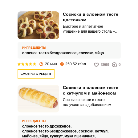
Сосиски в слоеном тесте
цветочком
Быстрое и аппетитное
угощение для вашего стола –
сосиски в слоеном тесте в
форме цветочков. Вы удивите
близких яркой подачей и
ИНГРЕДИЕНТЫ
приятным вкусом свежей
слоеное тесто бездрожжевое,
сосиски,
яйцо
выпечки.
20 мин
250.52 кКал
3969
0
СМОТРЕТЬ РЕЦЕПТ
Сосиски в слоеном тесте
с кетчупом и майонезом
Сочные сосиски в тесте
получаются с добавлением
майонеза и кетчупа. Простое
домашнее блюдо можно
подавать на завтрак или к чаю.
ИНГРЕДИЕНТЫ
слоеное тесто дрожжевое,
слоеное тесто бездрожжевое,
сосиски,
кетчуп,
майонез,
яйцо,
кунжут,
мука пшеничная,