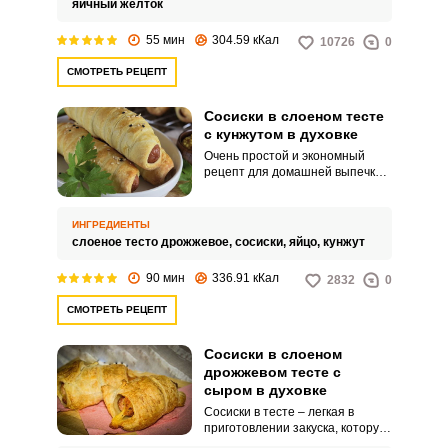
яичный желток
55 мин
304.59 кКал
10726
0
СМОТРЕТЬ РЕЦЕПТ
Сосиски в слоеном тесте
с кунжутом в духовке
Очень простой и экономный
рецепт для домашней выпечки.
Сосиски в тесте, наверное, одно
из первых блюд, которые
приходят на ум, когда хочется
ИНГРЕДИЕНТЫ
перекусить где-то на бегу.
слоеное тесто дрожжевое,
сосиски,
яйцо,
кунжут
90 мин
336.91 кКал
2832
0
СМОТРЕТЬ РЕЦЕПТ
Сосиски в слоеном
дрожжевом тесте с
сыром в духовке
Сосиски в тесте – легкая в
приготовлении закуска, которую
сможет приготовить каждый.