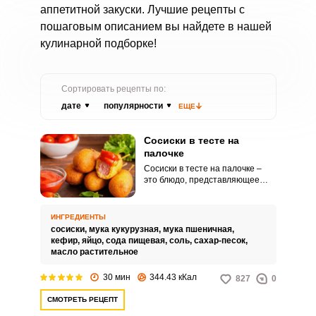
аппетитной закуски. Лучшие рецепты с
пошаговым описанием вы найдете в нашей
кулинарной подборке!
Сортировать рецепты по:
дате
популярности
ЕЩЕ
Сосиски в тесте на
палочке
Сосиски в тесте на палочке –
это блюдо, представляющее
собой сосиски, покрытые слоем
теста и обжаренные во
фритюре. Сосиски могут быть
ИНГРЕДИЕНТЫ
любого размера и сорта, а тесто
сосиски,
мука кукурузная,
мука пшеничная,
может быть приготовлено из
кефир,
яйцо,
сода пищевая,
соль,
сахар-песок,
разных видов муки, молока, яиц
масло растительное
и других ингредиентов.
30 мин
344.43 кКал
827
0
СМОТРЕТЬ РЕЦЕПТ