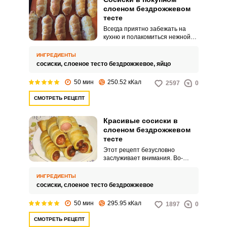
слоеном бездрожжевом
тесте
Всегда приятно забежать на
кухню и полакомиться нежной
выпечкой. Сосиски в тесте
всегда кстати, когда хочется
ИНГРЕДИЕНТЫ
быстро и вкусно перекусить.
сосиски,
слоеное тесто бездрожжевое,
яйцо
50 мин
250.52 кКал
2597
0
СМОТРЕТЬ РЕЦЕПТ
Красивые сосиски в
слоеном бездрожжевом
тесте
Этот рецепт безусловно
заслуживает внимания. Во-
первых, нет ничего проще, чем
приготовить сосиски.
ИНГРЕДИЕНТЫ
сосиски,
слоеное тесто бездрожжевое
50 мин
295.95 кКал
1897
0
СМОТРЕТЬ РЕЦЕПТ