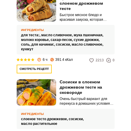
слоеном дрожжевом
тесте
Быстрое мясное блюдо и
красивая закуска, которая
понравится взрослым и детям.
Сосиски в тесте можно есть как в
ИНГРЕДИЕНТЫ
горячем, так и охлажденном
для теста:,
масло сливочное,
мука пшеничная,
виде.
молоко коровье,
сахар-песок,
сухие дрожжи,
соль,
для начинки:,
сосиски,
масло сливочное,
кунжут
6 ч
391.4 кКал
2213
0
СМОТРЕТЬ РЕЦЕПТ
Сосиски в слоеном
дрожжевом тесте на
сковороде
Очень быстрый вариант для
перекуса в домашних условиях.
Жарить сосиски в тесте лучше
под крышкой на умеренном
ИНГРЕДИЕНТЫ
огне, чтобы тесто равномерно
слоеное тесто дрожжевое,
сосиски,
пропеклось.
масло растительное