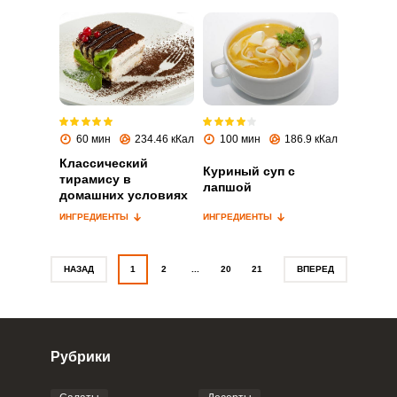
Запомнить меня
ВХОД
60 мин
234.46 кКал
100 мин
186.9 кКал
ЕЩЕ НЕ ЗАРЕГИСТРИРОВАННЫ?
Классический
Куриный суп с
тирамису в
лапшой
Забыли пароль?
домашних условиях
ИНГРЕДИЕНТЫ
ИНГРЕДИЕНТЫ
НАЗАД
1
2
...
20
21
ВПЕРЕД
Рубрики