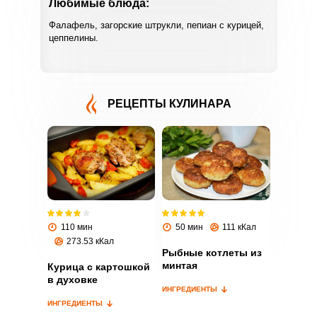
Любимые блюда:
Фалафель, загорские штрукли, пепиан с курицей,
цеппелины.
РЕЦЕПТЫ КУЛИНАРА
ВХОД НА САЙТ
РЕГИСТРАЦИЯ
Войдите
с помощью социальных сетей:
110 мин
50 мин
111 кКал
273.53 кКал
Рыбные котлеты из
минтая
Курица с картошкой
или
в духовке
ИНГРЕДИЕНТЫ
ИНГРЕДИЕНТЫ