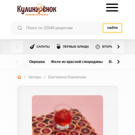
НАЙТИ
🍆
🍵
🍲
САЛАТЫ
ПЕРВЫЕ БЛЮДА
ВТОРЫЕ БЛЮДА
Окрошка
Желе из красной смородины
Варенье из в
/
Авторы
/
Екатерина Корнилова