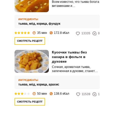
Всем известно, что тыква богата
витаминами и
микроэлементами, поэтому ее
необходимо включать в свой
рацион. Из нее можно делать не
ИНГРЕДИЕНТЫ
только овощное рагу и супы, но
тыква,
мёд,
корица,
фундук
полезные и вкусные десерты.
35 мин
172.8 кКал
13335
0
СМОТРЕТЬ РЕЦЕПТ
Кусочки тыквы без
сахара в фольге в
духовке
Сочная, ароматная тыква,
запеченная в духовке, станет
отличным десертом для всей
семьи. Готовить его легко и
ИНГРЕДИЕНТЫ
просто, с этим рецептом
тыква,
мёд,
корица,
арахис
справится даже начинающая
хозяюшка.
50 мин
138.6 кКал
11539
1
СМОТРЕТЬ РЕЦЕПТ