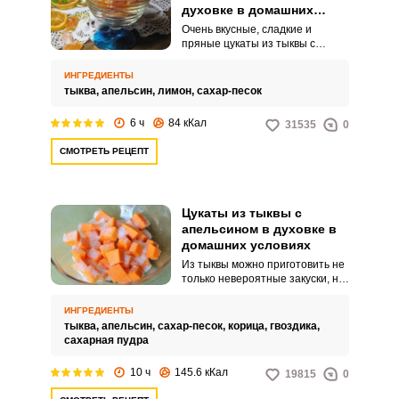
духовке в домашних
условиях
Очень вкусные, сладкие и
пряные цукаты из тыквы с
лимоном и апельсином.
Готовить их очень просто,
ИНГРЕДИЕНТЫ
осталось запастись немного
тыква,
апельсин,
лимон,
сахар-песок
временем и терпением.
6 ч
84 кКал
31535
0
СМОТРЕТЬ РЕЦЕПТ
Цукаты из тыквы с
апельсином в духовке в
домашних условиях
Из тыквы можно приготовить не
только невероятные закуски, но
и аппетитные десерты!
Особенно вкусными получаются
ИНГРЕДИЕНТЫ
цукаты, особенно есть
тыква,
апельсин,
сахар-песок,
корица,
гвоздика,
приготовить их с апельсином.
сахарная пудра
Пряные приправы добавят
лакомству потрясающий
10 ч
145.6 кКал
19815
0
аромат!