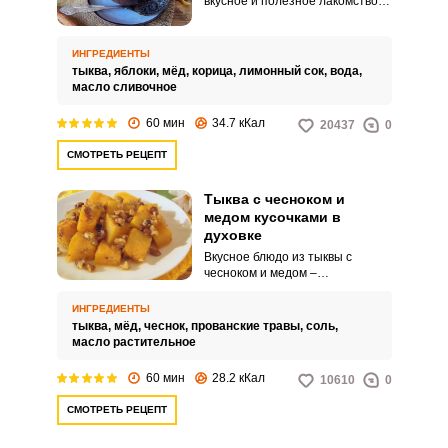
вкусное и полезное лакомство
для взрослых и детей. Так как не
многие любят натуральный вкус
тыквы, мы дополним ее
ИНГРЕДИЕНТЫ
ароматным мелом и сладкими
тыква,
яблоки,
мёд,
корица,
лимонный сок,
вода,
яблоками.
масло сливочное
60 мин
34.7 кКал
20437
0
СМОТРЕТЬ РЕЦЕПТ
Тыква с чесноком и
медом кусочками в
духовке
Вкусное блюдо из тыквы с
чесноком и медом –
оригинальная закуска, которую
легко приготовить дома. Кусочки
ИНГРЕДИЕНТЫ
тыквы получаются сочными,
тыква,
мёд,
чеснок,
прованские травы,
соль,
мягкими и пряными.
масло растительное
60 мин
28.2 кКал
10610
0
СМОТРЕТЬ РЕЦЕПТ