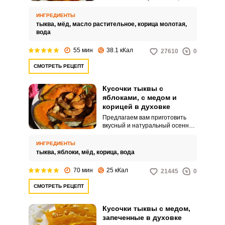
остальной процесс простой и
быстрый. Тыква нарезается
ИНГРЕДИЕНТЫ
дольками и запекается в духовке
тыква,
мёд,
масло растительное,
корица молотая,
с медом и корицей.
вода
55 мин
38.1 кКал
27610
0
СМОТРЕТЬ РЕЦЕПТ
Кусочки тыквы с
яблоками, с медом и
корицей в духовке
Предлагаем вам приготовить
вкусный и натуральный осенний
десерт. Запеченная тыква с
яблоками обладает
ИНГРЕДИЕНТЫ
великолепным ароматом.
тыква,
яблоки,
мёд,
корица,
вода
70 мин
25 кКал
21445
0
СМОТРЕТЬ РЕЦЕПТ
Кусочки тыквы с медом,
запеченные в духовке