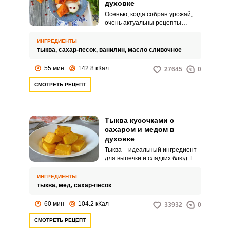
духовке
Осенью, когда собран урожай,
очень актуальны рецепты
приготовления вкусных блюд из
тыквы. Этот овощ в духовке
ИНГРЕДИЕНТЫ
готовится достаточно быстро и
тыква,
сахар-песок,
ванилин,
масло сливочное
просто.
55 мин
142.8 кКал
27645
0
СМОТРЕТЬ РЕЦЕПТ
Тыква кусочками с
сахаром и медом в
духовке
Тыква – идеальный ингредиент
для выпечки и сладких блюд. Ее
даже запекают отдельно с
сахаром и медом.
ИНГРЕДИЕНТЫ
тыква,
мёд,
сахар-песок
60 мин
104.2 кКал
33932
0
СМОТРЕТЬ РЕЦЕПТ