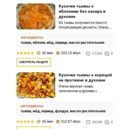
Кусочки тыквы с
яблоками без сахара в
духовке
Из тыквы получаются просто
потрясающие десерты. Очень
вкусно приготовить ее с
яблоками и медом в духовке.
ИНГРЕДИЕНТЫ
тыква,
яблоки,
мёд,
корица,
масло растительное
45 мин
203.15 кКал
17328
0
СМОТРЕТЬ РЕЦЕПТ
Кусочки тыквы с корицей
на противне в духовке
Очень вкусная тыква,
запеченная в духовке с
ароматной корицей. Чтобы
придать ей легкую сладость
будем использовать
ИНГРЕДИЕНТЫ
натуральный мед, а особую
тыква,
мёд,
корица,
фундук,
масло растительное
изюминку добавят дробленные
орехи.
45 мин
312.87 кКал
10109
0