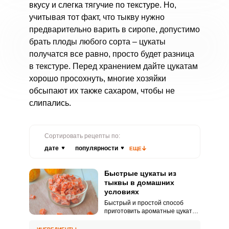
вкусу и слегка тягучие по текстуре. Но,
учитывая тот факт, что тыкву нужно
предварительно варить в сиропе, допустимо
брать плоды любого сорта – цукаты
получатся все равно, просто будет разница
в текстуре. Перед хранением дайте цукатам
хорошо просохнуть, многие хозяйки
обсыпают их также сахаром, чтобы не
слипались.
Сортировать рецепты по:
дате
популярности
ЕЩЕ
Быстрые цукаты из
тыквы в домашних
условиях
Быстрый и простой способ
приготовить ароматные цукаты
из тыквы. Обязательно добавьте
корицу, чтобы придать сладости