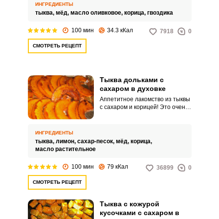
получается мягкой и сочной.
ИНГРЕДИЕНТЫ
тыква,
мёд,
масло оливковое,
корица,
гвоздика
100 мин
34.3 кКал
7918
0
СМОТРЕТЬ РЕЦЕПТ
Тыква дольками с
сахаром в духовке
Аппетитное лакомство из тыквы
с сахаром и корицей! Это очень
вкусный, полезны и сочный
десерт, который можно подать
на завтрак или для перекуса.
ИНГРЕДИЕНТЫ
Просто объедение!
тыква,
лимон,
сахар-песок,
мёд,
корица,
масло растительное
100 мин
79 кКал
36899
0
СМОТРЕТЬ РЕЦЕПТ
Тыква с кожурой
кусочками с сахаром в