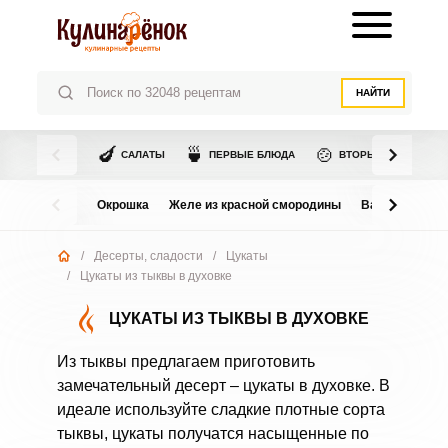
НАЙТИ
🍆
🍵
🍲
САЛАТЫ
ПЕРВЫЕ БЛЮДА
ВТОРЫЕ БЛЮДА
Окрошка
Желе из красной смородины
Варенье из в
/
Десерты, сладости
/
Цукаты
/
Цукаты из тыквы в духовке
ЦУКАТЫ ИЗ ТЫКВЫ В ДУХОВКЕ
Из тыквы предлагаем приготовить
замечательный десерт – цукаты в духовке. В
идеале используйте сладкие плотные сорта
тыквы, цукаты получатся насыщенные по