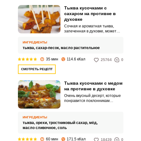
Тыква кусочками с
сахаром на противне в
духовке
Сочная и ароматная тыква,
запеченная в духовке, может
быть, как самостоятельным
деликатесом на столе, так и
ИНГРЕДИЕНТЫ
изысканным гарниром для
тыква,
сахар-песок,
масло растительное
основных блюд. Она невероятно
вкусна и полезна.
35 мин
114.6 кКал
25764
0
СМОТРЕТЬ РЕЦЕПТ
Тыква кусочками с медом
на противне в духовке
Очень вкусный десерт, которые
понравится поклонникам
правильного питания. Тыква не
зря ценится за свои полезные
свойства и вкусовые качества.
ИНГРЕДИЕНТЫ
тыква,
орехи,
тростниковый сахар,
мёд,
масло сливочное,
соль
60 мин
171.5 кКал
18439
0