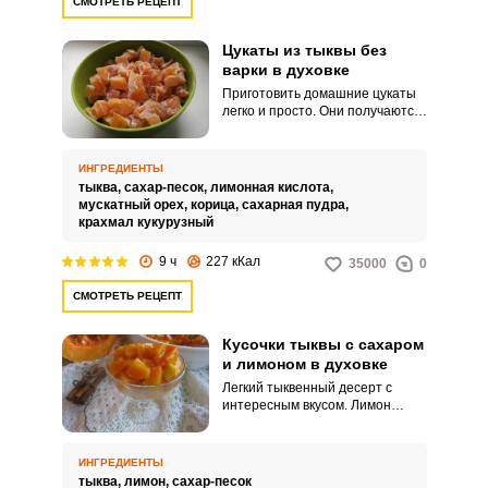
СМОТРЕТЬ РЕЦЕПТ
Цукаты из тыквы без
варки в духовке
Приготовить домашние цукаты
легко и просто. Они получаются
просто великолепными,
аппетитными и полезными.
ИНГРЕДИЕНТЫ
тыква,
сахар-песок,
лимонная кислота,
мускатный орех,
корица,
сахарная пудра,
крахмал кукурузный
9 ч
227 кКал
35000
0
СМОТРЕТЬ РЕЦЕПТ
Кусочки тыквы с сахаром
и лимоном в духовке
Легкий тыквенный десерт с
интересным вкусом. Лимон
добавляет приятные кислые
нотки.
ИНГРЕДИЕНТЫ
тыква,
лимон,
сахар-песок