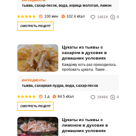
ИНГРЕДИЕНТЫ
особую изюминку.
тыква,
сахар-песок,
вода,
корица молотая,
лимон
100 мин
102.4 кКал
14619
0
СМОТРЕТЬ РЕЦЕПТ
Цукаты из тыквы с
сахаром в духовке в
домашних условиях
Каждому хоть раз приходилось
пробовать цукаты. Такие
сладости можно встретить в
любом супермаркете.
ИНГРЕДИЕНТЫ
тыква,
сахарная пудра,
вода,
сахар-песок
1 д
84.5 кКал
19494
0
СМОТРЕТЬ РЕЦЕПТ
Цукаты из тыквы с
лимоном в духовке в
домашних условиях