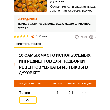
духовке
Сочная, мягкая и сладкая тыква,
запеченная кусочками в духовке,
станет отличным десертом для
всей семьи. Очень простая в
ИНГРЕДИЕНТЫ
приготовлении и очень
тыква,
сахар-песок,
вода,
вода,
масло сливочное,
аппетитная на вкус!
кунжут
100 мин
7546
0
СМОТРЕТЬ РЕЦЕПТ
10 САМЫХ ЧАСТО ИСПОЛЬЗУЕМЫХ
ИНГРЕДИЕНТОВ ДЛЯ ПОДБОРКИ
РЕЦЕПТОВ “ЦУКАТЫ ИЗ ТЫКВЫ В
ДУХОВКЕ”
ПРОДУКТ НА 100Г
БЕЛКИ
ЖИРЫ
УГЛЕВОДЫ
Тыква
1
0.1
4.4
22