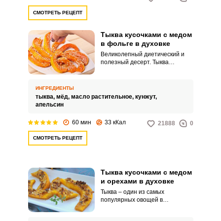
СМОТРЕТЬ РЕЦЕПТ
Тыква кусочками с медом
в фольге в духовке
Великолепный диетический и
полезный десерт. Тыква
получается мягкой и сладкой, в
таком виде она понравится
даже детям.
ИНГРЕДИЕНТЫ
тыква,
мёд,
масло растительное,
кунжут,
апельсин
ВХОД НА САЙТ
РЕГИСТРАЦИЯ
60 мин
33 кКал
21888
0
СМОТРЕТЬ РЕЦЕПТ
Войдите
с помощью социальных сетей:
Тыква кусочками с медом
и орехами в духовке
или
Тыква – один из самых
популярных овощей в
кулинарии. Ее используют в
приготовлении огромного