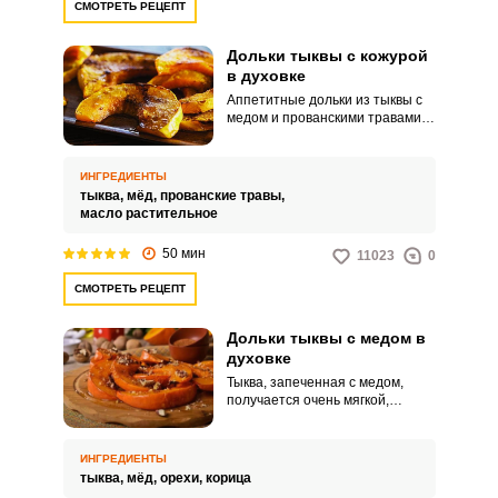
СМОТРЕТЬ РЕЦЕПТ
Дольки тыквы с кожурой
в духовке
Аппетитные дольки из тыквы с
медом и прованскими травами –
это потрясающе ароматный
десерт, который легко
приготовить дома. Сочные,
ИНГРЕДИЕНТЫ
мягкие, очень вкусные кусочки
тыква,
мёд,
прованские травы,
тыквы точно понравится вашим
масло растительное
родным!
50 мин
11023
0
СМОТРЕТЬ РЕЦЕПТ
Дольки тыквы с медом в
духовке
Тыква, запеченная с медом,
получается очень мягкой,
сочной и в меру сладкой. Это
полезный и некалорийный
десерт, который подходит для
ИНГРЕДИЕНТЫ
пп рациона.
тыква,
мёд,
орехи,
корица