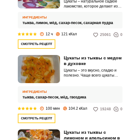
Цукаты – натуральное садкое
лакомство, которое делают из
различных фруктов и овощей.
Их можно подавать к кофе и чаю
ИНГРЕДИЕНТЫ
или использовать для легкого
тыква,
лимон,
мёд,
сахар-песок,
сахарная пудра
перекуса в течение дня.
12 ч
121 кКал
25061
0
СМОТРЕТЬ РЕЦЕПТ
Цукаты из тыквы с медом
в духовке
Цукаты – это вкусно, сладко и
полезно. Чаще всего цукаты
делают из различных фруктов.
ИНГРЕДИЕНТЫ
тыква,
сахар-песок,
мёд,
гвоздика
100 мин
104.2 кКал
19248
0
СМОТРЕТЬ РЕЦЕПТ
Цукаты из тыквы с
лимоном и апельсином в