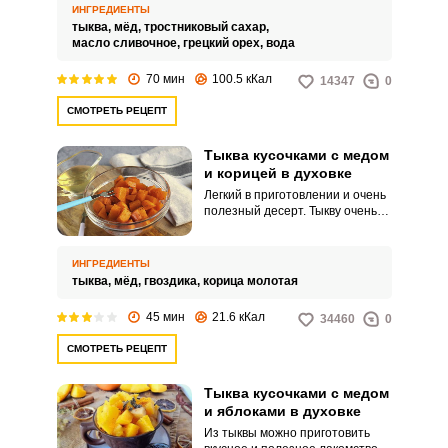
количества блюд.
ИНГРЕДИЕНТЫ
тыква,
мёд,
тростниковый сахар,
масло сливочное,
грецкий орех,
вода
70 мин
100.5 кКал
14347
0
Запомнить меня
СМОТРЕТЬ РЕЦЕПТ
ВХОД
Тыква кусочками с медом
и корицей в духовке
ЕЩЕ НЕ ЗАРЕГИСТРИРОВАННЫ?
Легкий в приготовлении и очень
полезный десерт. Тыкву очень
Забыли пароль?
часто запекают по различным
рецептам.
ИНГРЕДИЕНТЫ
тыква,
мёд,
гвоздика,
корица молотая
45 мин
21.6 кКал
34460
0
СМОТРЕТЬ РЕЦЕПТ
Тыква кусочками с медом
и яблоками в духовке
Из тыквы можно приготовить