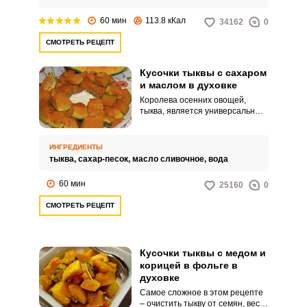
60 мин
113.8 кКал
34162
0
СМОТРЕТЬ РЕЦЕПТ
Кусочки тыквы с сахаром
и маслом в духовке
Королева осенних овощей,
тыква, является универсальным
продуктом, который можно
приготовить со сладким и
соленым вкусом. Ее можно
ИНГРЕДИЕНТЫ
подавать с мясом и сдобными
тыква,
сахар-песок,
масло сливочное,
вода
пирогами.
60 мин
25160
0
СМОТРЕТЬ РЕЦЕПТ
Кусочки тыквы с медом и
корицей в фольге в
духовке
Самое сложное в этом рецепте
– очистить тыкву от семян, весь