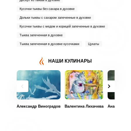
Десерт из тыквы в духовке
Кусочки тыквы без сахара в духовке
Дольки тыквы с сахаром запеченные в духовке
Кусочки тыквы с медом и корицей запеченные в духовке
Тыква запеченная в духовке
Тыква запеченная в духовке кусочками
Цукаты
НАШИ КУЛИНАРЫ
Александр Виноградов
Валентина Лихачева
Анастасия 