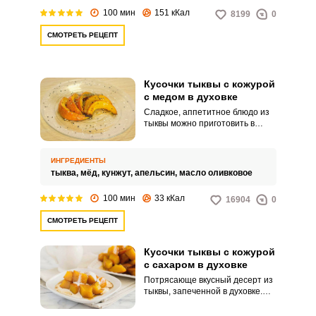
100 мин
151 кКал
8199
0
СМОТРЕТЬ РЕЦЕПТ
Кусочки тыквы с кожурой
с медом в духовке
Сладкое, аппетитное блюдо из
тыквы можно приготовить в
духовке. С натуральным
подсластителем из меда и
ароматом апельсина, десерт
ИНГРЕДИЕНТЫ
получается не только вкусным,
тыква,
мёд,
кунжут,
апельсин,
масло оливковое
но и полезным.
100 мин
33 кКал
16904
0
СМОТРЕТЬ РЕЦЕПТ
Кусочки тыквы с кожурой
с сахаром в духовке
Потрясающе вкусный десерт из
тыквы, запеченной в духовке.
Ароматное и очень полезное
лакомство.