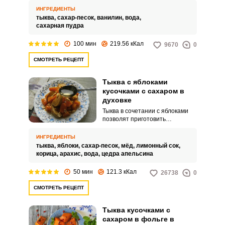
ИНГРЕДИЕНТЫ
тыква,
сахар-песок,
ванилин,
вода,
сахарная пудра
100 мин
219.56 кКал
9670
0
СМОТРЕТЬ РЕЦЕПТ
Тыква с яблоками
кусочками с сахаром в
духовке
Тыква в сочетании с яблоками
позволят приготовить
великолепный натуральный
десерт. Запечь в духовке его
ИНГРЕДИЕНТЫ
можно порционно и общим
тыква,
яблоки,
сахар-песок,
мёд,
лимонный сок,
блюдом.
корица,
арахис,
вода,
цедра апельсина
50 мин
121.3 кКал
26738
0
СМОТРЕТЬ РЕЦЕПТ
Тыква кусочками с
сахаром в фольге в