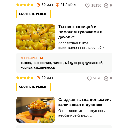
для всей семьи!
50 мин
31.2 кКал
18130
0
СМОТРЕТЬ РЕЦЕПТ
Тыква с корицей и
лимоном кусочками в
духовке
Аппетитная тыква,
приготовленная с корицей и
лимоном, станет отличным
блюдом для всей семьи. Сочная,
ИНГРЕДИЕНТЫ
ароматная, сладкое и полезное
тыква,
чернослив,
лимон,
мёд,
перец душистый,
– это лакомство легко заменит
корица,
сахар-песок
покупные десерты.
50 мин
9070
0
СМОТРЕТЬ РЕЦЕПТ
Сладкая тыква дольками,
запеченная в духовке
Очень аппетитное, вкусное и
необычное блюдо,
приготовленное из тыквы.
Запеченная дольками, она