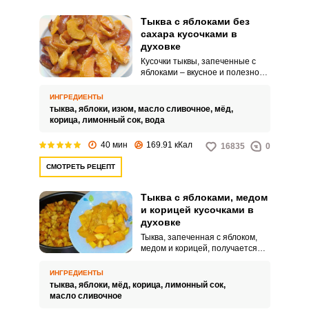
Тыква с яблоками без
сахара кусочками в
духовке
Кусочки тыквы, запеченные с
яблоками – вкусное и полезное
лакомство, которое понравится
детям и взрослым. Сочные,
ИНГРЕДИЕНТЫ
аппетитные, очень мягкие и
тыква,
яблоки,
изюм,
масло сливочное,
мёд,
ароматные - от такого десерта
корица,
лимонный сок,
вода
невозможно оторваться!
40 мин
169.91 кКал
16835
0
СМОТРЕТЬ РЕЦЕПТ
Тыква с яблоками, медом
и корицей кусочками в
духовке
Тыква, запеченная с яблоком,
медом и корицей, получается
потрясающе вкусной и
аппетитной. Простой в
ИНГРЕДИЕНТЫ
приготовлении десерт, порадует
тыква,
яблоки,
мёд,
корица,
лимонный сок,
изумительным ароматом и
масло сливочное
станет полезным лакомством