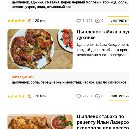
праздничный стол.
цыпленок,
аджика,
сметана,
перец черный молотый,
горчица,
соль,
чеснок,
укроп,
вода,
лимонный сок
120 мин
14723
0
СМОТРЕТЬ 
Цыпленок табака в ру
духовке
Цыпленок табака блюдо не н
каждый день, чтобы его приг
необходимо знать определен
тонкости. Наиболее простой 
доступный способ приготовле
это цыпленок табака в рукаве
духовке, так мясо получаетс
ИНГРЕДИЕНТЫ
нежным и сочным.
цыпленок,
соль,
перец черный молотый,
чеснок,
масло сливочное
120 мин
21238
0
СМОТРЕТЬ 
Цыпленок табака по
рецепту Ильи Лазерсо
сковороде под пресс