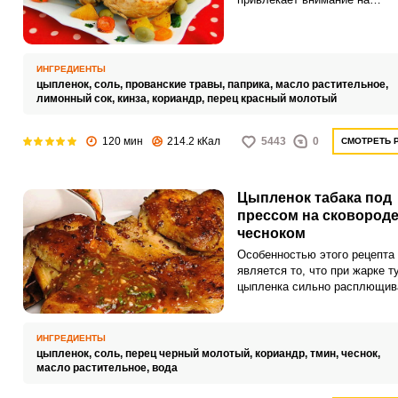
праздничном столе. Благода
специальной методике
приготовления мясо цыпленк
хорошо пропекается и снару
ИНГРЕДИЕНТЫ
образуется хрустящая румян
цыпленок,
соль,
прованские травы,
паприка,
масло растительное,
корочка.
лимонный сок,
кинза,
кориандр,
перец красный молотый
120 мин
214.2 кКал
5443
0
СМОТРЕТЬ 
Цыпленок табака под
прессом на сковороде
чесноком
Особенностью этого рецепта
является то, что при жарке т
цыпленка сильно расплющив
под прессом и прижимается к
сковороды. За счет этого мя
идеально прожаривается,
ИНГРЕДИЕНТЫ
получается сочным, а сверху
цыпленок,
соль,
перец черный молотый,
кориандр,
тмин,
чеснок,
покрывается хрустящей коро
масло растительное,
вода