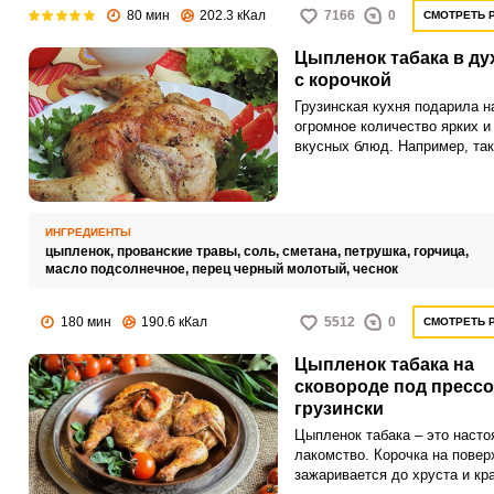
80 мин
202.3 кКал
7166
0
СМОТРЕТЬ 
Цыпленок табака в ду
с корочкой
Грузинская кухня подарила н
огромное количество ярких и
вкусных блюд. Например, та
культовое блюдо, как цыплен
табака.
ИНГРЕДИЕНТЫ
цыпленок,
прованские травы,
соль,
сметана,
петрушка,
горчица,
масло подсолнечное,
перец черный молотый,
чеснок
180 мин
190.6 кКал
5512
0
СМОТРЕТЬ 
Цыпленок табака на
сковороде под прессо
грузински
Цыпленок табака – это наст
лакомство. Корочка на повер
зажаривается до хруста и кр