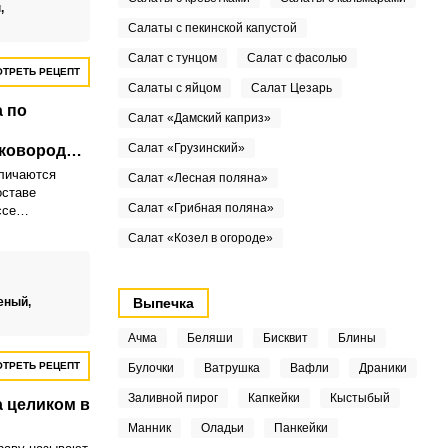
,
Салаты с пекинской капустой
Салат с тунцом
Салат с фасолью
ТРЕТЬ РЕЦЕПТ
Салаты с яйцом
Салат Цезарь
 по
Салат «Дамский каприз»
Салат «Грузинский»
сковороде
тличаются
Салат «Лесная поляна»
оставе
Салат «Грибная поляна»
ссе
же время,
Салат «Козел в огороде»
ой уникальный
еный,
Выпечка
Ачма
Беляши
Бисквит
Блины
ТРЕТЬ РЕЦЕПТ
Булочки
Ватрушка
Вафли
Драники
Заливной пирог
Капкейки
Кыстыбый
 целиком в
Манник
Оладьи
Панкейки