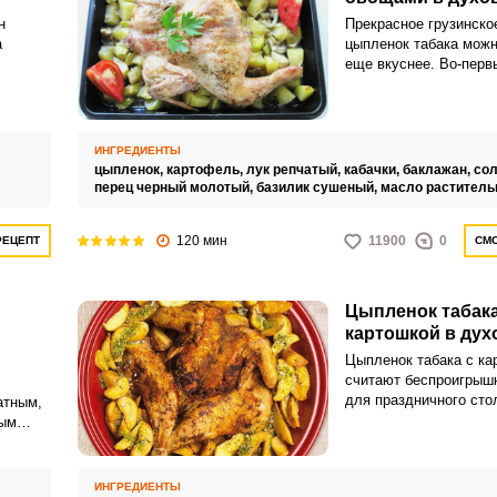
н
Прекрасное грузинско
а
цыпленок табака можн
еще вкуснее. Во-перв
ороды,
приготовьте блюдо в д
ручными
оно сохранит больше 
из
веществ.
ИНГРЕДИЕНТЫ
цыпленок,
картофель,
лук репчатый,
кабачки,
баклажан,
сол
перец черный молотый,
базилик сушеный,
масло раститель
120 мин
11900
0
РЕЦЕПТ
СМО
Цыпленок табака
картошкой в дух
Цыпленок табака с к
считают беспроигрыш
для праздничного сто
атным,
сытное, вкусное и оч
ным
ать в
 обед
им
ИНГРЕДИЕНТЫ