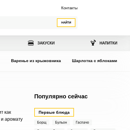
Контакты
НАЙТИ
🍔
🍹
ЗАКУСКИ
НАПИТКИ
ы
Варенье из крыжовника
Шарлотка с яблоками
Популярно сейчас
т как
Первые блюда
 и аромату
Борщ
Бульон
Гаспачо