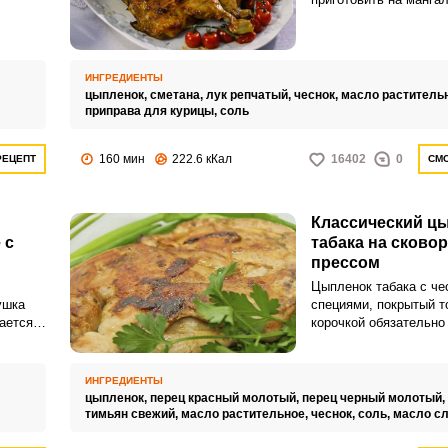
ря
рецепт как раз то, что
а
жи
ИНГРЕДИЕНТЫ
ая
цыпленок,
сметана,
лук репчатый,
чеснок,
масло раститель
приправа для курицы,
соль
160 мин
222.6 кКал
16402
0
РЕЦЕПТ
СМО
Классический ц
 с
табака на сково
прессом
Цыпленок табака с че
ушка
специями, покрытый т
ается
корочкой обязательно
 дну
вкусу вашим гостям и
со
настоящим украшени
праздничного стола. П
ИНГРЕДИЕНТЫ
можно как в духовке, 
цыпленок,
перец красный молотый,
перец черный молотый,
чкой.
сковороде.
тимьян свежий,
масло растительное,
чеснок,
соль,
масло с