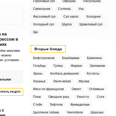
Гороховый суп
Окрошка
Рассольник
Свекольник
Солянка
Уха
Фасолевый суп
Суп харчо
Холодник
Холодный суп
Шурпа
Щавелевый суп
Щи
 на
рессом в
иях
Вторые блюда
юбое многими
о можно
Бефстроганов
Бешбармак
Буженина
их условиях
ьной
Голубцы
Гуляш
Жаркое
Запеканки
Зразы
Колбаса домашняя
Котлеты
тельное
Лазанья
Люля-кебаб
Мусака
Мясо по-французски
Омлет
Отбивные
ТРЕТЬ РЕЦЕПТ
Плов
Овощное рагу
Ризотто
Соте
Стейк
Тефтели
Фрикадельки
 с
Цыпленок табака
Чахохбили
Шашлык
вке