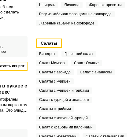
Шницель
Яичница
Жареные креветки
е блюдо
о сделать
Рагу из кабачков с овощами на сковороде
ых,
уховке, так
Жареные кабачки на сковороде
полезных
Салаты
ь,
ное
Винегрет
Греческий салат
Салат Мимоза
Салат Оливье
ТРЕТЬ РЕЦЕПТ
Салаты с авокадо
Салат с ананасом
Салаты с курицей
 в рукаве с
Салаты с курицей и грибами
овке
артофелем
Салат с курицей и ананасом
ным вариантом
Салаты с грибами
ла. Это блюдо
ень эффектное.
Салаты с копченой курицей
Салат с крабовыми палочками
Салаты с креветками
Салаты с кальмарами