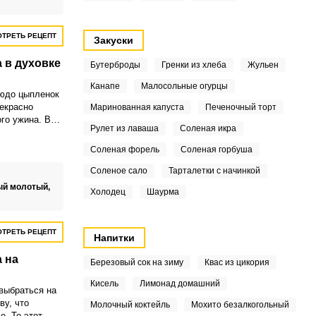
ТРЕТЬ РЕЦЕПТ
Закуски
 в духовке
Бутерброды
Гренки из хлеба
Жульен
Канапе
Малосольные огурцы
людо цыпленок
рекрасно
Маринованная капуста
Печеночный торт
го ужина. Вы
Рулет из лаваша
Соленая икра
е мясо и
.
Соленая форель
Соленая горбуша
Соленое сало
Тарталетки с начинкой
ый молотый,
Холодец
Шаурма
ТРЕТЬ РЕЦЕПТ
Напитки
 на
Березовый сок на зиму
Квас из цикория
Кисель
Лимонад домашний
выбраться на
ву, что
Молочный коктейль
Мохито безалкогольный
е. То этот