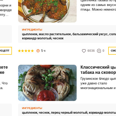
Цыпленка табака по п
одним из самых вкусн
корни и
птицы. Можно немного
овороде
классического рецепта
пту
жарят на специальной
о и
запечь его в духовке.
 табака
ИНГРЕДИЕНТЫ
цыпленок,
масло растительное,
бальзамический уксус,
сол
кориандр молотый,
чеснок
5 ч
6036
0
РЕЦЕПТ
СМО
ВХОД НА САЙТ
РЕГИСТРАЦИЯ
кете
Классический ц
ке
табака на сково
Войдите
Грузинское блюдо цып
с помощью социальных сетей:
. Что
уже давно стало
а.
многонациональным и
привносит в это блюдо
вкусовые нотки. Но од
или
неизменным – это спо
приготовления цыплен
ИНГРЕДИЕНТЫ
прессом.
цыпленок,
чеснок,
перец черный молотый,
кориандр молоты