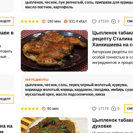
цыпленок,
чеснок,
лук репчатый,
соль,
приправа для курицы
масло постное,
картофель
180 мин
331.4 кКал
27530
0
РЕЦЕПТ
СМО
каве в
Цыпленок табака
рецепту Сталика
Ханкишиева на 
а
под прессом
отовить
Авторские рецепты о
ные
особой точностью в с
и
ингредиентов и проце
ния –
приготовления. И в то
 в
такое блюдо имеет св
я
вкус.
ИНГРЕДИЕНТЫ
цыпленок,
чеснок,
соль,
перец черный молотый,
куркума,
кориандр молотый,
корица,
кардамон,
гвоздика,
имбирь суш
мускатный орех,
масло подсолнечное,
кинза
РЕЦЕПТ
90 мин
17178
0
СМО
Цыпленок табака
на на
духовке
ом