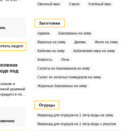
Овсяный квас
Смузи
Хлебный квас
 нужно.
Заготовки
ное,
Аджика
Баклажаны на зиму
Варенье на зиму
Джемы
Желе на зиму
ТРЕТЬ РЕЦЕПТ
Кабачки на зиму
Кабачковая икра на зиму
Компоты
Лечо
ыпленок
Салаты из баклажанов на зиму
роде под
Салат из зеленых помидоров на зиму
сноком и
Жареные баклажаны на зиму
онкой румяной
 придется по
 станет
ем
Огурцы
риготовить его
так и на
Маринад для огурцов на 1 литр воды на зиму
ливочное
Маринад для огурцов на 1 литр воды с уксусом