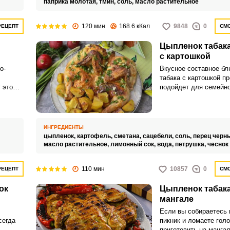
паприка молотая,
тмин,
соль,
масло растительное
120 мин
168.6 кКал
9848
0
РЕЦЕПТ
СМО
Цыпленок табака
Запомнить меня
с картошкой
о-
Вкусное составное б
ВХОД
табака с картошкой п
 это
подойдет для семейно
ЕЩЕ НЕ ЗАРЕГИСТРИРОВАННЫ?
овороды
получите сочное бело
вкусный гарнир к нему
Забыли пароль?
ИНГРЕДИЕНТЫ
цыпленок,
картофель,
сметана,
сацебели,
соль,
перец черн
масло растительное,
лимонный сок,
вода,
петрушка,
чеснок
110 мин
10857
0
РЕЦЕПТ
СМО
ок
Цыпленок табака
мангале
Если вы собираетесь 
сегда
пикник и ломаете голо
приготовить на мангал