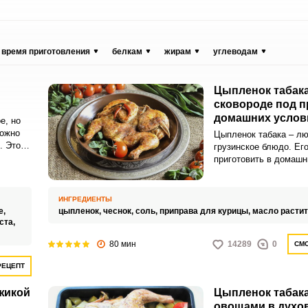
время приготовления
белкам
жирам
углеводам
Цыпленок табака
сковороде под п
домашних услов
е, но
можно
Цыпленок табака – л
. Это
грузинское блюдо. Ег
приготовить в домашн
даже не имея специал
сковороды.
ИНГРЕДИЕНТЫ
е,
цыпленок,
чеснок,
соль,
приправа для курицы,
масло расти
ста,
80 мин
14289
0
СМО
РЕЦЕПТ
жикой
Цыпленок табака
овощами в духо