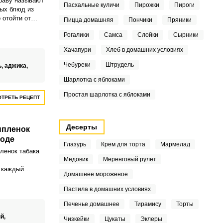
раву называют
Пасхальные куличи
Пирожки
Пироги
ых блюд из
 отойти от
Пицца домашняя
Пончики
Пряники
, когда мясо
Рогалики
Самса
Слойки
Сырники
 сковороде, и
Хачапури
Хлеб в домашних условиях
Чебуреки
Штрудель
ь,
аджика,
Шарлотка с яблоками
Простая шарлотка с яблоками
ТРЕТЬ РЕЦЕПТ
Десерты
ыпленок
роде
Глазурь
Крем для торта
Мармелад
ленок табака
Медовик
Меренговый рулет
 каждый
Домашнее мороженое
 какие-то свои
но остается
Пастила в домашних условиях
соб
Печенье домашнее
Тирамису
Торты
ка под
й,
Чизкейки
Цукаты
Эклеры