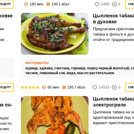
180 мин
196.1 кКал
5495
0
РЕЦЕПТ
СМО
ховке
Цыпленок табака
в духовке
ам
Предлагаем приготови
табака в фольге в духо
кое
отойти от традиционн
ок
приготовления.
ИНГРЕДИЕНТЫ
курица,
аджика,
сметана,
горчица,
перец черный молотый,
с
чеснок,
лимонный сок,
вода,
масло растительное
60 мин
195.7 кКал
14533
0
РЕЦЕПТ
СМО
Цыпленок табака
м по-
электрогриле
Цыпленок табака на э
адаптированный под 
оящее
вариант приготовления
хности
традиционного блюда.
асивого
есть специальная ско