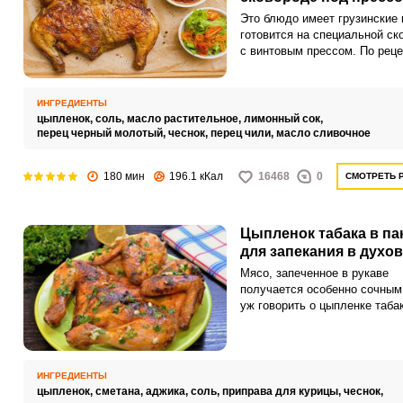
Это блюдо имеет грузинские 
готовится на специальной ск
с винтовым прессом. По реце
Ильи Лазерсона можно прост
вкусно приготовить цыпленка
на сковороде под прессом в
ИНГРЕДИЕНТЫ
домашних условиях.
цыпленок,
соль,
масло растительное,
лимонный сок,
перец черный молотый,
чеснок,
перец чили,
масло сливочное
180 мин
196.1 кКал
16468
0
СМОТРЕТЬ 
Цыпленок табака в па
для запекания в духов
Мясо, запеченное в рукаве
получается особенно сочным
уж говорить о цыпленке табак
ИНГРЕДИЕНТЫ
цыпленок,
сметана,
аджика,
соль,
приправа для курицы,
чеснок,