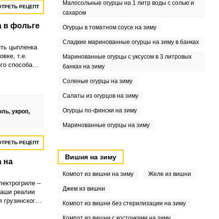
Малосольные огурцы на 1 литр воды с солью и
ТРЕТЬ РЕЦЕПТ
сахаром
 в фольге
Огурцы в томатном соусе на зиму
Сладкие маринованные огурцы на зиму в банках
ть цыпленка
вке, т.е.
Маринованные огурцы с уксусом в 3 литровых
ого способа
банках на зиму
Соленые огурцы на зиму
Салаты из огурцов на зиму
Огурцы по-фински на зиму
оль,
укроп,
Маринованные огурцы на зиму
ТРЕТЬ РЕЦЕПТ
Вишня на зиму
 на
Компот из вишни на зиму
Желе из вишни
лектрогриле –
Джем из вишни
наши реалии
 грузинского
Компот из вишни без стерилизации на зиму
 Не у всех
ворода с
Компот из вишни с косточками на зиму