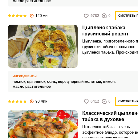
масло растительное
120 мин
9782
0
СМОТРЕТЬ 
Цыпленок табака
грузинский рецепт
Цыпленка, приготовленного п
грузински, обычно называют
цыпленок табака. Происходит
название от специальной ск
«тапака», имеющей тяжелую
винтовую крышку.
ИНГРЕДИЕНТЫ
чеснок,
цыпленок,
соль,
перец черный молотый,
лимон,
масло растительное
90 мин
6412
0
СМОТРЕТЬ 
Классический цыплен
табака в духовке
Цыпленок табака – очень
эффектное блюдо, которое в
привлекает внимание на