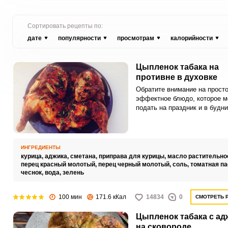
Сортировать рецепты по:
дате
популярности
просмотрам
калорийности
Цыпленок табака на
противне в духовке
Обратите внимание на просто
эффектное блюдо, которое 
подать на праздник и в будни
блюдо – цыпленок табака.
ИНГРЕДИЕНТЫ
курица,
аджика,
сметана,
приправа для курицы,
масло растительно
перец красный молотый,
перец черный молотый,
соль,
томатная па
чеснок,
вода,
зелень
100 мин
171.6 кКал
14834
0
СМОТРЕТЬ 
Цыпленок табака с ад
на сковороде