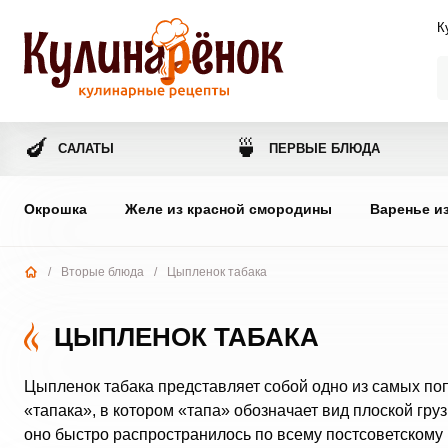
К
🍆
🍵
САЛАТЫ
ПЕРВЫЕ БЛЮДА
Окрошка
Желе из красной смородины
Варенье и
/
Вторые блюда
/
Цыпленок табака
ЦЫПЛЕНОК ТАБАКА
Цыпленок табака представляет собой одно из самых поп
«тапака», в котором «тапа» обозначает вид плоской гр
оно быстро распространилось по всему постсоветскому 