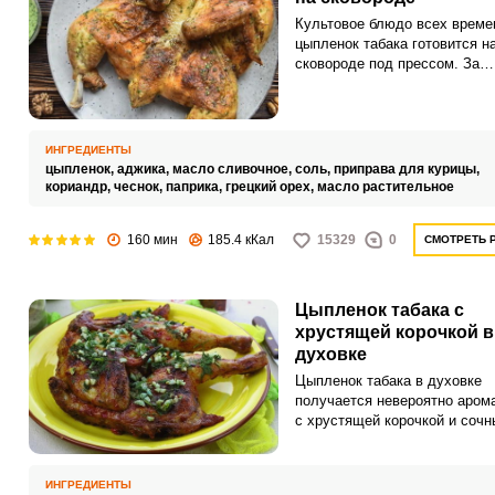
Культовое блюдо всех време
цыпленок табака готовится н
сковороде под прессом. За
неимением специальной сков
можно воспользоваться под
средствами и сделать пресс 
банки с водой, например.
ИНГРЕДИЕНТЫ
цыпленок,
аджика,
масло сливочное,
соль,
приправа для курицы,
кориандр,
чеснок,
паприка,
грецкий орех,
масло растительное
160 мин
185.4 кКал
15329
0
СМОТРЕТЬ 
Цыпленок табака с
хрустящей корочкой в
духовке
Цыпленок табака в духовке
получается невероятно аром
с хрустящей корочкой и соч
мясом внутри. Его можно под
качестве основного блюда на
или ужин, а также украсить 
ИНГРЕДИЕНТЫ