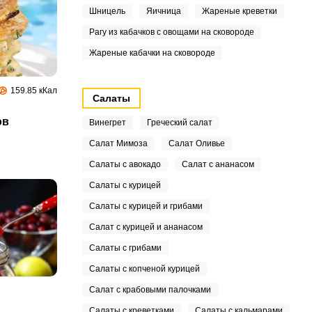
Шницель
Яичница
Жареные креветки
Рагу из кабачков с овощами на сковороде
Жареные кабачки на сковороде
159.85 кКал
Салаты
ов
Винегрет
Греческий салат
Салат Мимоза
Салат Оливье
Салаты с авокадо
Салат с ананасом
Салаты с курицей
Салаты с курицей и грибами
Салат с курицей и ананасом
Салаты с грибами
Салаты с копченой курицей
Салат с крабовыми палочками
Салаты с креветками
Салаты с кальмарами