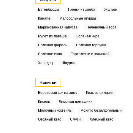
Бутерброды
Гренки из хлеба
Жульен
Канапе
Малосольные огурцы
Маринованная капуста
Печеночный торт
Рулет из лаваша
Соленая икра
Соленая форель
Соленая горбуша
Соленое сало
Тарталетки с начинкой
Холодец
Шаурма
Напитки
Березовый сок на зиму
Квас из цикория
Кисель
Лимонад домашний
Молочный коктейль
Мохито безалкогольный
Овсяный квас
Смузи
Хлебный квас