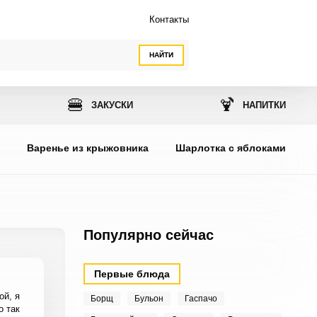
Контакты
НАЙТИ
🍔
🍹
ЗАКУСКИ
НАПИТКИ
ы
Варенье из крыжовника
Шарлотка с яблоками
Популярно сейчас
Первые блюда
ой, я
Борщ
Бульон
Гаспачо
о так