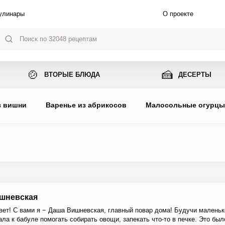
улинары
О проекте
🍲
🍰
ВТОРЫЕ БЛЮДА
ДЕСЕРТЫ
з вишни
Варенье из абрикосов
Малосольные огурц
шневская
вет! С вами я − Даша Вишневская, главный повар дома! Будучи маленьк
ала к бабуле помогать собирать овощи, запекать что-то в печке. Это был