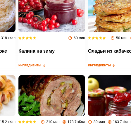
318 кКал
60 мин
50 мин
оке
Калина на зиму
Оладьи из кабачк
ИНГРЕДИЕНТЫ
ИНГРЕДИЕНТЫ
15.2 кКал
210 мин
173.7 кКал
80 мин
163.7 кКал