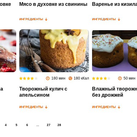
ховке
Мясо в духовке из свинины
Варенье из кизил
ИНГРЕДИЕНТЫ
ИНГРЕДИЕНТЫ
180 мин
180 кКал
50 мин
на
Творожный кулич с
Влажный творожн
апельсином
без дрожжей
ИНГРЕДИЕНТЫ
ИНГРЕДИЕНТЫ
4
5
6
...
27
28