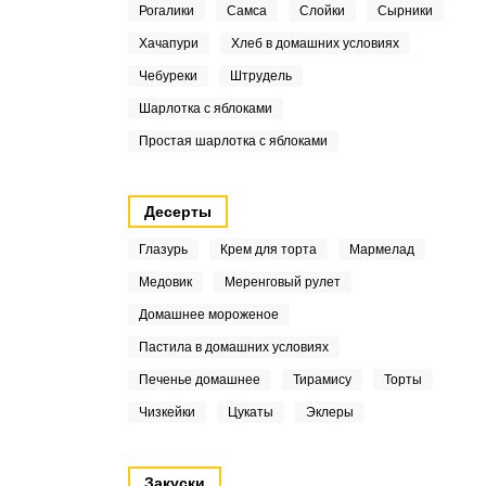
Рогалики
Самса
Слойки
Сырники
Хачапури
Хлеб в домашних условиях
Чебуреки
Штрудель
Шарлотка с яблоками
Простая шарлотка с яблоками
Десерты
Глазурь
Крем для торта
Мармелад
Медовик
Меренговый рулет
Домашнее мороженое
Пастила в домашних условиях
Печенье домашнее
Тирамису
Торты
Чизкейки
Цукаты
Эклеры
Закуски