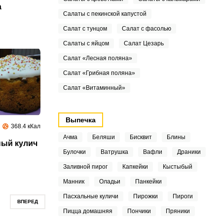
а
Салаты с пекинской капустой
Салат с тунцом
Салат с фасолью
Салаты с яйцом
Салат Цезарь
Салат «Лесная поляна»
Салат «Грибная поляна»
Салат «Витаминный»
Выпечка
368.4 кКал
Ачма
Беляши
Бисквит
Блины
ый кулич
Булочки
Ватрушка
Вафли
Драники
Заливной пирог
Капкейки
Кыстыбый
Манник
Оладьи
Панкейки
Пасхальные куличи
Пирожки
Пироги
ВПЕРЕД
Пицца домашняя
Пончики
Пряники