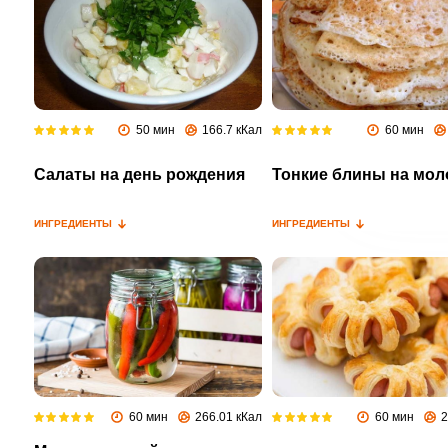
50 мин
166.7 кКал
60 мин
Салаты на день рождения
Тонкие блины на мол
ИНГРЕДИЕНТЫ
ИНГРЕДИЕНТЫ
60 мин
266.01 кКал
60 мин
2