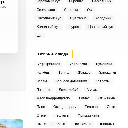
Гороховый суп
Окрошка
Рассольник
ерь
 мир
Свекольник
Солянка
Уха
Фасолевый суп
Суп харчо
Холодник
Холодный суп
Шурпа
Щавелевый суп
Щи
Вторые блюда
Бефстроганов
Бешбармак
Буженина
Голубцы
Гуляш
Жаркое
Запеканки
Зразы
Колбаса домашняя
Котлеты
Лазанья
Люля-кебаб
Мусака
Мясо по-французски
Омлет
Отбивные
Плов
Овощное рагу
Ризотто
Соте
Стейк
Тефтели
Фрикадельки
Цыпленок табака
Чахохбили
Шашлык