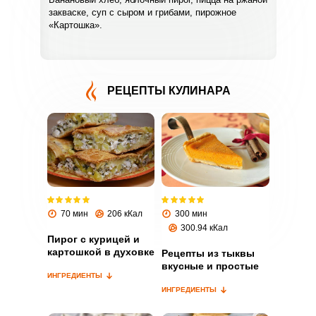
закваске, суп с сыром и грибами, пирожное
«Картошка».
РЕЦЕПТЫ КУЛИНАРА
ВХОД НА САЙТ
РЕГИСТРАЦИЯ
Войдите
с помощью социальных сетей:
70 мин
206 кКал
300 мин
300.94 кКал
Пирог с курицей и
картошкой в духовке
Рецепты из тыквы
или
вкусные и простые
ИНГРЕДИЕНТЫ
ИНГРЕДИЕНТЫ