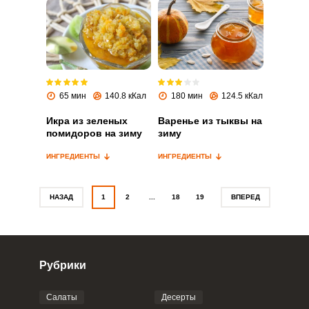
Запомнить меня
ВХОД
65 мин
140.8 кКал
180 мин
124.5 кКал
ЕЩЕ НЕ ЗАРЕГИСТРИРОВАННЫ?
Икра из зеленых
Варенье из тыквы на
помидоров на зиму
зиму
Забыли пароль?
ИНГРЕДИЕНТЫ
ИНГРЕДИЕНТЫ
НАЗАД
1
2
...
18
19
ВПЕРЕД
Рубрики
Салаты
Десерты