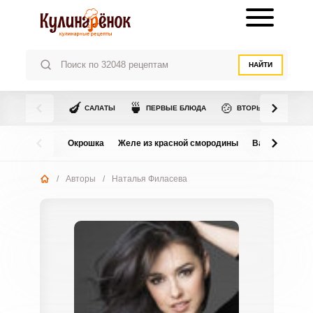
НАЙТИ
🍆
🍵
🍲
САЛАТЫ
ПЕРВЫЕ БЛЮДА
ВТОРЫЕ БЛЮДА
Окрошка
Желе из красной смородины
Варенье из в
/
Авторы
/
Наталья Филасева