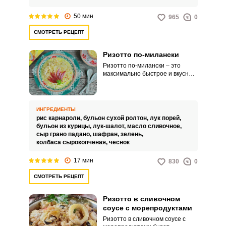
50 мин
965
0
СМОТРЕТЬ РЕЦЕПТ
Ризотто по-милански
Ризотто по-милански – это
максимально быстрое и вкусное
блюдо, которое
беспрепятственно повторит
даже новичок. Душистое
ризотто получается сытным и
ИНГРЕДИЕНТЫ
очень аппетитным.
рис карнароли,
бульон сухой ролтон,
лук порей,
бульон из курицы,
лук-шалот,
масло сливочное,
сыр грано падано,
шафран,
зелень,
колбаса сырокопченая,
чеснок
17 мин
830
0
СМОТРЕТЬ РЕЦЕПТ
Ризотто в сливочном
соусе с морепродуктами
Ризотто в сливочном соусе с