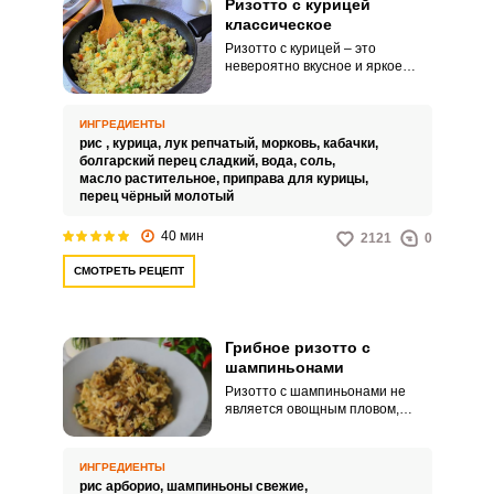
Ризотто с курицей
классическое
Ризотто с курицей – это
невероятно вкусное и яркое
угощение для домашнего обеда
или ужина. Аппетитное
кулинарное решение несложно
ИНГРЕДИЕНТЫ
приготовить в домашних
рис ,
курица,
лук репчатый,
морковь,
кабачки,
условиях.
болгарский перец сладкий,
вода,
соль,
масло растительное,
приправа для курицы,
перец чёрный молотый
40 мин
2121
0
СМОТРЕТЬ РЕЦЕПТ
Грибное ризотто с
шампиньонами
Ризотто с шампиньонами не
является овощным пловом,
просто это итальянский метод
готовки круглого риса особых
сортов. К рису порционно
ИНГРЕДИЕНТЫ
добавляется бульон и
рис арборио,
шампиньоны свежие,