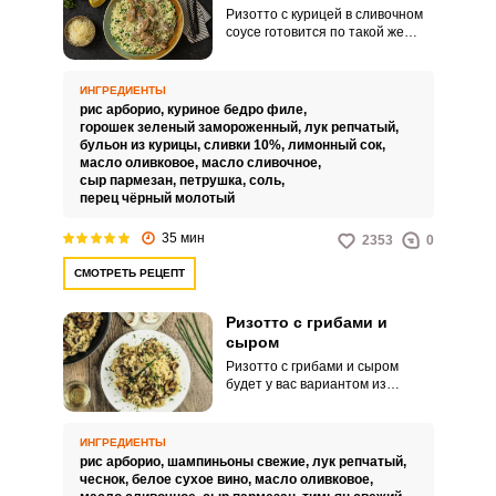
Ризотто с курицей в сливочном
соусе готовится по такой же
технологии, как и в классическом
варианте, а сливки придают
блюду нежность и более
ИНГРЕДИЕНТЫ
приятный вкус. Куриное мясо в
рис арборио,
куриное бедро филе,
этом рецепте обжариваем
горошек зеленый замороженный,
лук репчатый,
отдельно и дополним блюдо
бульон из курицы,
сливки 10%,
лимонный сок,
зеленым горошком.
масло оливковое,
масло сливочное,
сыр пармезан,
петрушка,
соль,
перец чёрный молотый
35 мин
2353
0
ВХОД НА САЙТ
РЕГИСТРАЦИЯ
СМОТРЕТЬ РЕЦЕПТ
Войдите
Ризотто с грибами и
сыром
с помощью социальных сетей:
Ризотто с грибами и сыром
будет у вас вариантом из
линейки этих блюд итальянской
кухни, которые вкусом
или
отличаются от плова и рисовой
ИНГРЕДИЕНТЫ
каши, и технология
рис арборио,
шампиньоны свежие,
лук репчатый,
приготовления несколько иная.
чеснок,
белое сухое вино,
масло оливковое,
Грибы подходят любые и даже в