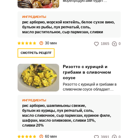
морепродуктами будет
отличным вариантом для
встречи гостей или семейного
ужина. Блюдо получается
ИНГРЕДИЕНТЫ
максимально аппетитным и
рис арборио,
морской коктейль,
белое сухое вино,
выглядит превосходно.
бульон из рыбы,
лук репчатый,
соль,
масло растительное,
сыр пармезан,
сливки
30 мин
1865
0
СМОТРЕТЬ РЕЦЕПТ
Ризотто с курицей и
грибами в сливочном
соусе
Ризотто с курицей и грибами в
сливочном соусе обладает
потрясающим вкусом. Чтобы
добиться более насыщенного
ИНГРЕДИЕНТЫ
аромата, можно использовать
рис арборио,
шампиньоны свежие,
лесные грибы.
бульон из курицы,
лук репчатый,
соль,
масло сливочное,
сыр пармезан,
куриное филе,
шафран,
масло оливковое,
сливки 10%,
сливки 20%
60 мин
3991
0