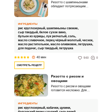
Ризотто с шампиньонами
обладает потрясающим
ароматом. Шампиньоны в
ансамбле с рисом гармонично
дополняют друг друга.
ИНГРЕДИЕНТЫ
рис круглозерный,
шампиньоны свежие,
сыр твердый,
белое сухое вино,
бульон из курицы,
лук репчатый,
соль,
масло сливочное,
перец чёрный молотый,
чеснок,
масло растительное,
масло оливковое,
петрушка,
для подачи:,
сыр твердый,
петрушка
40 мин
940
0
СМОТРЕТЬ РЕЦЕПТ
Ризотто с рисом и
овощами
Ризотто с рисом и овощами
готовится несложно. Для
реализации рецепта можно
использовать любые сезонные
или замороженные овощи.
ИНГРЕДИЕНТЫ
рис круглозерный,
кабачки,
цукини,
болгарский перец сладкий,
сельдерей,