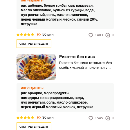
ИНГРЕДИЕНТЫ
несложный и под силу даже
рис арборио,
белые грибы,
сыр пармезан,
неопытным хозяйкам.
масло оливковое,
бульон из курицы,
вода,
лук репчатый,
соль,
масло сливочное,
перец чёрный молотый,
чеснок,
сливки 20%,
петрушка
50 мин
1403
0
СМОТРЕТЬ РЕЦЕПТ
Ризотто без вина
Ризотто без вина готовится без
особых усилий и получится у
всех, если внимательно
следовать пошаговому
процессу, не упуская из вида все
нюансы. Аппетитное блюдо
ИНГРЕДИЕНТЫ
получается сытным и
рис арборио,
морепродукты,
привлекает своим внешним
помидоры консервированные,
вода,
видом.
лук репчатый,
соль,
масло оливковое,
перец чёрный молотый,
чеснок,
петрушка
30 мин
1545
0
СМОТРЕТЬ РЕЦЕПТ