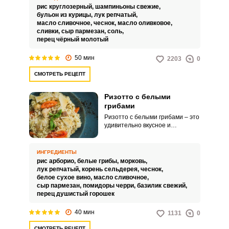
меню и никого не оставит
рис круглозерный,
шампиньоны свежие,
равнодушным.
бульон из курицы,
лук репчатый,
масло сливочное,
чеснок,
масло оливковое,
сливки,
сыр пармезан,
соль,
перец чёрный молотый
50 мин
2203
0
СМОТРЕТЬ РЕЦЕПТ
Ризотто с белыми
грибами
Ризотто с белыми грибами – это
удивительно вкусное и
питательное блюдо для вашего
стола. Его можно подавать к
семейному обеду или ужину.
ИНГРЕДИЕНТЫ
рис арборио,
белые грибы,
морковь,
лук репчатый,
корень сельдерея,
чеснок,
белое сухое вино,
масло сливочное,
сыр пармезан,
помидоры черри,
базилик свежий,
перец душистый горошек
40 мин
1131
0
СМОТРЕТЬ РЕЦЕПТ