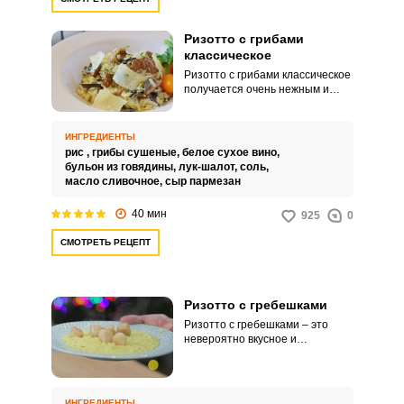
Ризотто с грибами
классическое
Ризотто с грибами классическое
получается очень нежным и
безумно вкусным. Сушеные
грибы придают блюду
незабываемый аромат.
ИНГРЕДИЕНТЫ
рис ,
грибы сушеные,
белое сухое вино,
бульон из говядины,
лук-шалот,
соль,
масло сливочное,
сыр пармезан
40 мин
925
0
СМОТРЕТЬ РЕЦЕПТ
Ризотто с гребешками
Ризотто с гребешками – это
невероятно вкусное и
изысканное блюдо для вашего
обеда или ужина. Перед таким
угощением будет невозможно
устоять.
ИНГРЕДИЕНТЫ