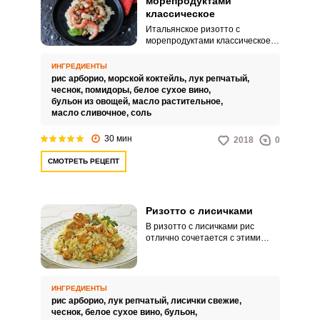
морепродуктами
классическое
Итальянское ризотто с
морепродуктами классическое
несложно приготовить и дома,
следуя основным правилам:
ИНГРЕДИЕНТЫ
использованию специального
рис арборио,
морской коктейль,
лук репчатый,
риса, порционному добавлению
чеснок,
помидоры,
белое сухое вино,
горячего бульона и не доводя
бульон из овощей,
масло растительное,
рис до полной мягкости (аль-
масло сливочное,
соль
денте). В этом рецепте в этом
варианте морепродуктами
30 мин
2018
0
берем морской коктейль, жарим
отдельно и дополняем
СМОТРЕТЬ РЕЦЕПТ
помидором.
Ризотто с лисичками
В ризотто с лисичками рис
отлично сочетается с этими
грибами и можно использовать
их как замороженными, так и
сухими или консервированными,
но идеальное ризотто
ИНГРЕДИЕНТЫ
получается только со свежими.
рис арборио,
лук репчатый,
лисички свежие,
В этом варианте лисички
чеснок,
белое сухое вино,
бульон,
отдельно жарим с луком.