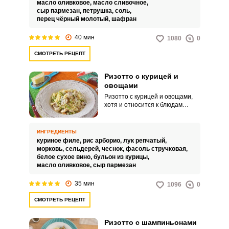
масло оливковое,
масло сливочное,
сыр пармезан,
петрушка,
соль,
перец чёрный молотый,
шафран
40 мин
1080
0
СМОТРЕТЬ РЕЦЕПТ
Ризотто с курицей и
овощами
Ризотто с курицей и овощами,
хотя и относится к блюдам
высокой кухни, но его несложно
приготовить и дома. Для
ризотто важны постепенное
ИНГРЕДИЕНТЫ
добавление бульона с вином в
куриное филе,
рис арборио,
лук репчатый,
нужном количестве и
морковь,
сельдерей,
чеснок,
фасоль стручковая,
правильный рис (арборио,
белое сухое вино,
бульон из курицы,
виалоне нано или карнароли),
масло оливковое,
сыр пармезан
иначе кремовая текстура блюда
не получится, а будет просто
35 мин
1096
0
рисовая каша.
СМОТРЕТЬ РЕЦЕПТ
Ризотто с шампиньонами