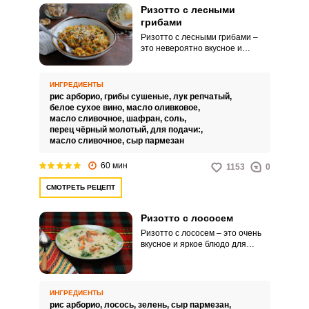
Ризотто с лесными
грибами
Ризотто с лесными грибами –
это невероятно вкусное и
питательное угощение для
вашего стола. Его можно
подавать к семейному обеду или
ИНГРЕДИЕНТЫ
ужину.
рис арборио,
грибы сушеные,
лук репчатый,
белое сухое вино,
масло оливковое,
масло сливочное,
шафран,
соль,
перец чёрный молотый,
для подачи:,
масло сливочное,
сыр пармезан
60 мин
1153
0
СМОТРЕТЬ РЕЦЕПТ
Ризотто с лососем
Ризотто с лососем – это очень
вкусное и яркое блюдо для
вашего обеда или ужина. Такое
аппетитное угощение каждый
сможет приготовить в домашних
условиях.
ИНГРЕДИЕНТЫ
рис арборио,
лосось,
зелень,
сыр пармезан,