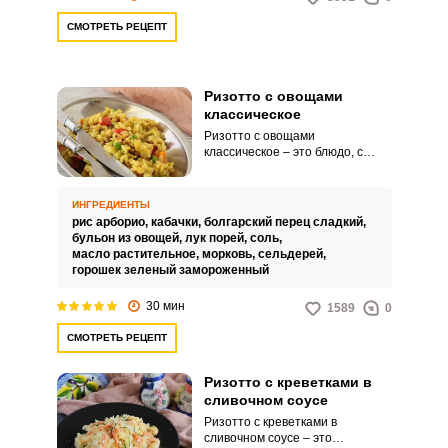
СМОТРЕТЬ РЕЦЕПТ
Ризотто с овощами
классическое
Ризотто с овощами
классическое – это блюдо, с
приготовлением которого
справится любой. Если вы не
любите мясо или морепродукты,
ИНГРЕДИЕНТЫ
этот рецепт идеально впишется
рис арборио,
кабачки,
болгарский перец сладкий,
в ваш рацион.
бульон из овощей,
лук порей,
соль,
масло растительное,
морковь,
сельдерей,
горошек зеленый замороженный
30 мин
1589
0
СМОТРЕТЬ РЕЦЕПТ
Ризотто с креветками в
сливочном соусе
Ризотто с креветками в
сливочном соусе – это