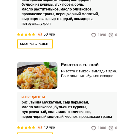
бульон из курицы,
лук порей,
соль,
масло растительное,
масло оливковое,
прованские травы,
перец чёрный молотый,
сыр пармезан,
сыр твердый,
помидоры,
петрушка,
укроп
50 мин
1090
0
СМОТРЕТЬ РЕЦЕПТ
Ризотто с тыквой
Ризотто с тыквой выглядит ярко.
Если заменить бульон овощной
основой, блюдо идеально
подойдет для тех, кто не
употребляет мясные продукты и
их производные.
ИНГРЕДИЕНТЫ
рис ,
тыква мускатная,
сыр пармезан,
масло оливковое,
бульон из курицы,
лук репчатый,
соль,
масло сливочное,
перец черный молотый,
чеснок,
прованские травы
40 мин
1006
0