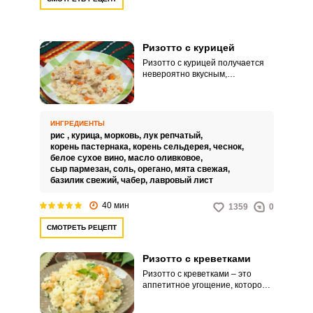
Ризотто с курицей
Ризотто с курицей получается
невероятно вкусным,
привлекательным и сытным.
Приготовить такое блюдо в
домашних условиях совсем не
сложно.
ИНГРЕДИЕНТЫ
рис ,
курица,
морковь,
лук репчатый,
корень пастернака,
корень сельдерея,
чеснок,
белое сухое вино,
масло оливковое,
сыр пармезан,
соль,
орегано,
мята свежая,
базилик свежий,
чабер,
лавровый лист
40 мин
1359
0
СМОТРЕТЬ РЕЦЕПТ
Ризотто с креветками
Ризотто с креветками – это
аппетитное угощение, которое
отличается не только ярким
вкусом, но и питательными