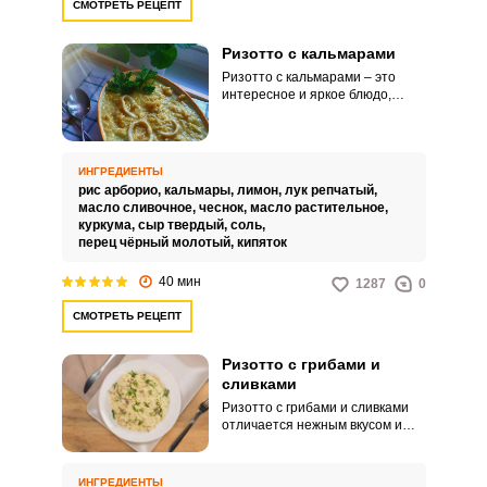
СМОТРЕТЬ РЕЦЕПТ
Ризотто с кальмарами
Ризотто с кальмарами – это
интересное и яркое блюдо,
которое точно разнообразит
ваш домашний стол. Сочетание
питательного риса и
аппетитного морепродукта
ИНГРЕДИЕНТЫ
никого не оставит
рис арборио,
кальмары,
лимон,
лук репчатый,
равнодушным.
масло сливочное,
чеснок,
масло растительное,
куркума,
сыр твердый,
соль,
перец чёрный молотый,
кипяток
40 мин
1287
0
СМОТРЕТЬ РЕЦЕПТ
Ризотто с грибами и
сливками
Ризотто с грибами и сливками
отличается нежным вкусом и
питательными свойствами.
Такое блюдо точно
разнообразит ваше привычное
ИНГРЕДИЕНТЫ