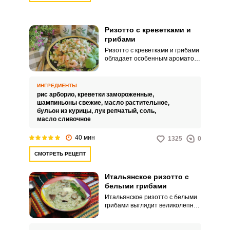
Ризотто с креветками и
грибами
Ризотто с креветками и грибами
обладает особенным ароматом
и привлекательным внешним
видом. Для исполнения рецепта
понадобятся качественные
ИНГРЕДИЕНТЫ
ингредиенты.
рис арборио,
креветки замороженные,
шампиньоны свежие,
масло растительное,
бульон из курицы,
лук репчатый,
соль,
масло сливочное
40 мин
1325
0
СМОТРЕТЬ РЕЦЕПТ
Итальянское ризотто с
белыми грибами
Итальянское ризотто с белыми
грибами выглядит великолепно
и издает незабываемые
ароматы. Блюдо подойдет не