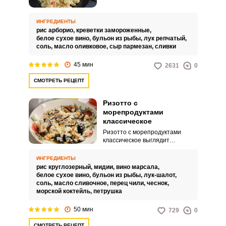
привлекательное угощение,
которое готовится менее часа.
Воплощение рецепта не
ИНГРЕДИЕНТЫ
требует особых кулинарных
рис арборио,
креветки замороженные,
навыков.
белое сухое вино,
бульон из рыбы,
лук репчатый,
соль,
масло оливковое,
сыр пармезан,
сливки
45 мин
2631
0
СМОТРЕТЬ РЕЦЕПТ
Ризотто с
морепродуктами
классическое
Ризотто с морепродуктами
классическое выглядит
божественно. Привлекательное
блюдо потребует на свое
ИНГРЕДИЕНТЫ
исполнение около часа.
рис круглозерный,
мидии,
вино марсала,
белое сухое вино,
бульон из рыбы,
лук-шалот,
соль,
масло сливочное,
перец чили,
чеснок,
морской коктейль,
петрушка
50 мин
729
0
СМОТРЕТЬ РЕЦЕПТ