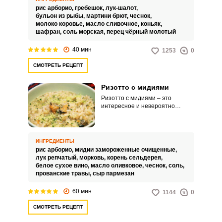
рис арборио,
гребешок,
лук-шалот,
бульон из рыбы,
мартини брют,
чеснок,
молоко коровье,
масло сливочное,
коньяк,
шафран,
соль морская,
перец чёрный молотый
40 мин
1253
0
СМОТРЕТЬ РЕЦЕПТ
Ризотто с мидиями
Ризотто с мидиями – это
интересное и невероятно
вкусное угощение для вашего
стола. Разнообразьте свое
домашнее меню мотивами
средиземноморской кухни.
ИНГРЕДИЕНТЫ
рис арборио,
мидии замороженные очищенные,
лук репчатый,
морковь,
корень сельдерея,
белое сухое вино,
масло оливковое,
чеснок,
соль,
прованские травы,
сыр пармезан
60 мин
1144
0
СМОТРЕТЬ РЕЦЕПТ