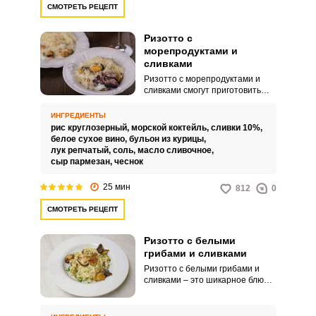
СМОТРЕТЬ РЕЦЕПТ
Ризотто с
морепродуктами и
сливками
Ризотто с морепродуктами и
сливками смогут приготовить
даже начинающие кулинары.
Несложный процесс займет
ИНГРЕДИЕНТЫ
менее получаса.
рис круглозерный,
морской коктейль,
сливки 10%,
белое сухое вино,
бульон из курицы,
лук репчатый,
соль,
масло сливочное,
сыр пармезан,
чеснок
25 мин
812
0
СМОТРЕТЬ РЕЦЕПТ
Ризотто с белыми
грибами и сливками
Ризотто с белыми грибами и
сливками – это шикарное блюдо,
от аромата и вида которого
гости остаются в восторге.
Процесс приготовления