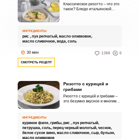
Классическое ризотто – что это
такое? Блюдо итальянской
кухни, но сами итальянцы уже
не помнят, что такое
классическое ризотто. В
настоящее время существует
ИНГРЕДИЕНТЫ
более сотни рецептов
рис ,
лук репчатый,
масло оливковое,
«классического» ризотто, а
масло сливочное,
вода,
соль
рецептов наполнителей для
ризотто и того больше.С нашей
30 мин
1368
0
точки зрения, ризотто – жидкая
рисовая каша с различными
СМОТРЕТЬ РЕЦЕПТ
наполнителями.
Ризотто с курицей и
грибами
Ризотто с курицей и грибами –
это безумно вкусное и многим
известное итальянское блюдо,
которое в переводе с
итальянского языка означает «
ИНГРЕДИЕНТЫ
маленький рис». Ризотто своим
куриное филе,
грибы,
рис ,
лук репчатый,
видом и содержанием продуктов
петрушка,
соль,
перец черный молотый,
чеснок,
во многом напоминает обычный
белое сухое вино,
масло сливочное,
сыр,
бульон,
всем известный плов.
масло оливковое