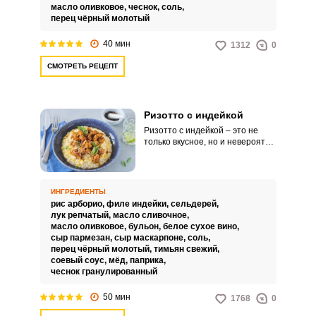
масло оливковое,
чеснок,
соль,
перец чёрный молотый
40 мин
1312
0
СМОТРЕТЬ РЕЦЕПТ
Ризотто с индейкой
Ризотто с индейкой – это не
только вкусное, но и невероятно
питательное блюдо для вашего
обеда или ужина. Порадуйте
себя и близких аппетитным и
полезным угощением.
ИНГРЕДИЕНТЫ
рис арборио,
филе индейки,
сельдерей,
лук репчатый,
масло сливочное,
масло оливковое,
бульон,
белое сухое вино,
сыр пармезан,
сыр маскарпоне,
соль,
перец чёрный молотый,
тимьян свежий,
соевый соус,
мёд,
паприка,
чеснок гранулированный
50 мин
1768
0