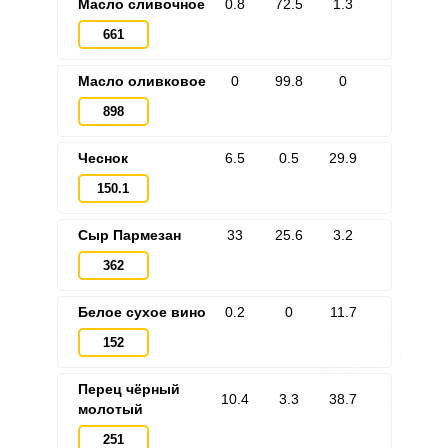
Масло сливочное
0.8
72.5
1.3
661
Масло оливковое
0
99.8
0
898
Чеснок
6.5
0.5
29.9
150.1
Сыр Пармезан
33
25.6
3.2
362
Белое сухое вино
0.2
0
11.7
152
Перец чёрный
10.4
3.3
38.7
молотый
251