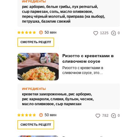
только для семейных ужинов, но
ИНГРЕДИЕНТЫ
и отлично впишется в
рис арборио,
белые грибы,
лук репчатый,
праздничное застолье.
сыр пармезан,
соль,
масло оливковое,
перец чёрный молотый,
приправа (на выбор),
петрушка,
базилик свежий
50 мин
1225
0
СМОТРЕТЬ РЕЦЕПТ
Ризотто с креветками в
сливочном соусе
Ризотто с креветками в
сливочном соусе, это
прекрасное блюдо итальянской
средиземноморской кухни.
Рецептов приготовления и
ИНГРЕДИЕНТЫ
различных вариантов на тему
креветки замороженные,
рис арборио,
«ризотто» существует такое
рис карнароли,
сливки,
бульон,
чеснок,
огромное множество, что даже
масло оливковое,
сыр пармезан
итальянцы в них давно
запутались. Чётких пропорций
50 мин
782
0
приготовления ризотто нет,
многое делается «на глаз» и
СМОТРЕТЬ РЕЦЕПТ
«на зуб».