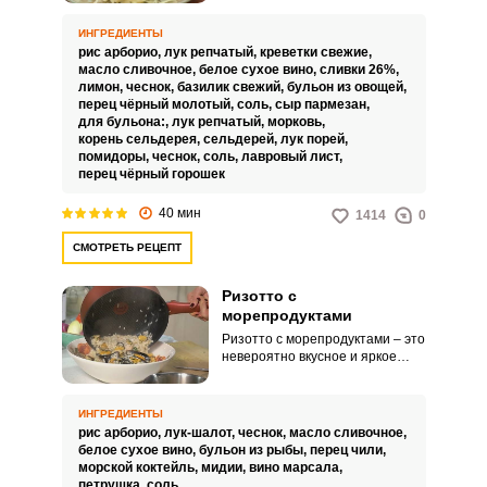
свойствами. Порадуйте себя и
домашних с помощью нашего
ИНГРЕДИЕНТЫ
проверенного рецепта с
рис арборио,
лук репчатый,
креветки свежие,
пошаговыми фотографиями.
масло сливочное,
белое сухое вино,
сливки 26%,
лимон,
чеснок,
базилик свежий,
бульон из овощей,
перец чёрный молотый,
соль,
сыр пармезан,
для бульона:,
лук репчатый,
морковь,
корень сельдерея,
сельдерей,
лук порей,
помидоры,
чеснок,
соль,
лавровый лист,
перец чёрный горошек
40 мин
1414
0
СМОТРЕТЬ РЕЦЕПТ
Ризотто с
морепродуктами
Ризотто с морепродуктами – это
невероятно вкусное и яркое
блюдо средиземноморской
кухни. Такое угощение никого не
оставит равнодушным.
ИНГРЕДИЕНТЫ
рис арборио,
лук-шалот,
чеснок,
масло сливочное,
белое сухое вино,
бульон из рыбы,
перец чили,
морской коктейль,
мидии,
вино марсала,
петрушка,
соль