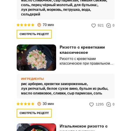
масло сливочное,
сыр пармезан,
тимьян свежий,
миксте.
соль,
перец чёрный молотый,
для бульона:,
лук репчатый,
морковь,
петрушка,
вода,
сельдерей
70 мин
921
0
Запомнить меня
СМОТРЕТЬ РЕЦЕПТ
ВХОД
Ризотто с креветками
ЕЩЕ НЕ ЗАРЕГИСТРИРОВАННЫ?
классическое
Ризотто с креветками
классическое при правильном
Забыли пароль?
приготовлении из особых
сортов риса, делающих текстуру
блюда бархатистой, в
ИНГРЕДИЕНТЫ
дополнении креветками с
рис арборио,
креветки замороженные,
пармезаном, будет у вас
лук репчатый,
белое сухое вино,
бульон из рыбы,
отличным ужином или
масло оливковое,
сливки,
сыр пармезан,
соль
эффектным блюдом для
праздничного стола. В этом
30 мин
1295
0
рецепте берем варено-
мороженые креветки, рыбный
СМОТРЕТЬ РЕЦЕПТ
бульон и добавляем к ризотто
сливки.
Итальянское ризотто с