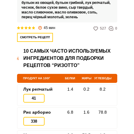
доводится до выпаривания, что
бульон из овощей,
бульон грибной,
лук репчатый,
выделяет из крупы много
чеснок,
белое сухое вино,
сыр твердый,
крахмала и текстура блюда
масло сливочное,
масло оливковое,
соль,
получается бархатистой и
перец чёрный молотый,
зелень
сливочной.
45 мин
527
0
СМОТРЕТЬ РЕЦЕПТ
10 САМЫХ ЧАСТО ИСПОЛЬЗУЕМЫХ
ИНГРЕДИЕНТОВ ДЛЯ ПОДБОРКИ
РЕЦЕПТОВ “РИЗОТТО”
ПРОДУКТ НА 100Г
БЕЛКИ
ЖИРЫ
УГЛЕВОДЫ
Лук репчатый
1.4
0.2
8.2
41
Рис арборио
6.8
1.6
78.8
338