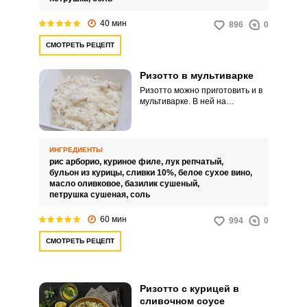
40 мин
896
0
СМОТРЕТЬ РЕЦЕПТ
Ризотто в мультиварке
Ризотто можно приготовить и в
мультиварке. В ней на
программе «Жарка»
обжаривается лук с рисом и
вливается вино.
ИНГРЕДИЕНТЫ
рис арборио,
куриное филе,
лук репчатый,
бульон из курицы,
сливки 10%,
белое сухое вино,
масло оливковое,
базилик сушеный,
петрушка сушеная,
соль
60 мин
994
0
СМОТРЕТЬ РЕЦЕПТ
Ризотто с курицей в
сливочном соусе