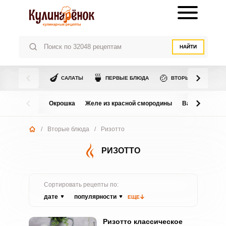
НАЙТИ
🍆
🍵
🍲
САЛАТЫ
ПЕРВЫЕ БЛЮДА
ВТОРЫЕ БЛЮДА
Окрошка
Желе из красной смородины
Варенье из в
/
Вторые блюда
/
Ризотто
РИЗОТТО
Сортировать рецепты по:
дате
популярности
ЕЩЕ
Ризотто классическое