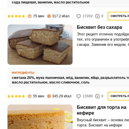
сода пищевая,
ванилин,
масло растительное
75 мин
317.2 кКал
17202
0
СМОТРЕТЬ 
Бисквит без сахара
Этот рецепт отлично подойде
тех, кто ограничен в употреб
сахара. Заменив его медом, 
получается не менее вкусны
ароматным.
ИНГРЕДИЕНТЫ
сметана 26%,
мука пшеничная,
мёд,
ванилин,
яйцо,
разрыхлитель т
масло растительное,
масло сливочное,
соль
55 мин
345.29 кКал
13589
0
СМОТРЕТЬ 
Бисквит для торта на
кефире
Вкусный бисквит – основа лю
торта. Бисквит на кефире