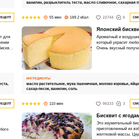
ванилин,
разрыхлитель теста,
масло сливочное,
сахарная 
55 мин
189.2 кКал
22744
0
РЕЦЕПТ
СМО
Японский бискв
т для
Ароматный и воздушны
лении
который украсит любо
бисквит
Очень вкусный получи
м и
смазать верх шокола
сгущенкой, а еще пос
и сухофруктами.
ИНГРЕДИЕНТЫ
еста,
масло растительное,
мука пшеничная,
молоко коровье,
яйцо
сахар-песок,
ванилин,
соль
110 мин
90233
3
РЕЦЕПТ
СМО
Бисквит с ягода
Это изумительный бис
приготовленный из вз
бого
желтковой массы. Це