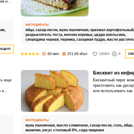
придаст ему ароматн
им и
нотки, а ягоды сморо
сделают бисквит боле
вкусным.
ИНГРЕДИЕНТЫ
ин,
яйцо,
сахар-песок,
мука пшеничная,
крахмал картофельный
разрыхлитель теста,
молоко коровье,
цедра апельсина,
смородина черная,
черника,
сахарная пудра,
масло растите
РЕЦЕПТ
60 мин
251.66 кКал
10064
0
СМО
ВХОД НА САЙТ
РЕГИСТРАЦИЯ
Бисквит из кефи
ть еще
Бисквитный пирог мо
приготовить как десер
Войдите
 и
или использовать как
с помощью социальных сетей:
рает.
торта. Самое главное
– чтобы он получился
хорошо пропёкся.
или
ИНГРЕДИЕНТЫ
мука пшеничная,
масло сливочное,
сахар-песок,
соль,
яйцо,
ванилин,
уксус столовый 9%,
сода пищевая