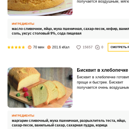
получается воздушным, мягк
безумно аппетитным.
ИНГРЕДИЕНТЫ
масло сливочное,
яйцо,
мука пшеничная,
сахар-песок,
кефир,
ванил
соль,
уксус столовый 9%,
сода пищевая
70 мин
201.6 кКал
15657
0
СМОТРЕТЬ 
Бисквит в хлебопечке
Бисквит в хлебопечке готови
проще и быстрее. Бисквит
получается очень воздушным
ароматным и совсем не подго
ИНГРЕДИЕНТЫ
маргарин сливочный,
мука пшеничная,
разрыхлитель теста,
яйцо,
сахар-песок,
ванильный сахар,
сахарная пудра,
корица