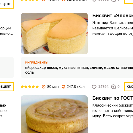
РЕЦЕПТ
Бисквит «Японс
Этот вид бисквита не
порции
называется шелковым.
ально
нежная, тающая во рт
о
словно шелк.
ным,
легкое,
ИНГРЕДИЕНТЫ
яйцо,
сахар-песок,
мука пшеничная,
сливки,
масло сливочно
соль
80 мин
247.8 кКал
14794
0
РЕЦЕПТ
СМО
Бисквит по ГОСТ
мью
Классический бисквит
льно
включает в себя лишь
ит
муку. Весь секрет упр
 быстро
породистого мякиша –
здушным
приготовления.