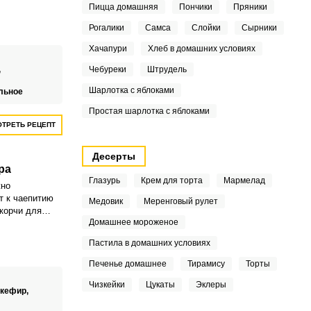
ые цитрусовые
Пицца домашняя
Пончики
Пряники
дины и черники
е сочным и
Рогалики
Самса
Слойки
Сырники
Хачапури
Хлеб в домашних условиях
,
Чебуреки
Штрудель
Шарлотка с яблоками
льное
Простая шарлотка с яблоками
ТРЕТЬ РЕЦЕПТ
Десерты
ра
Глазурь
Крем для торта
Мармелад
жно
т к чаепитию
Медовик
Меренговый рулет
 корчи для
Домашнее мороженое
 для бисквита
 пышный и
Пастила в домашних условиях
Печенье домашнее
Тирамису
Торты
Чизкейки
Цукаты
Эклеры
кефир,