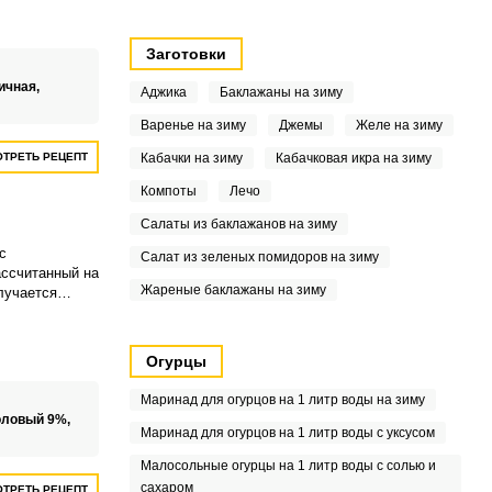
Заготовки
ичная,
Аджика
Баклажаны на зиму
Варенье на зиму
Джемы
Желе на зиму
ТРЕТЬ РЕЦЕПТ
Кабачки на зиму
Кабачковая икра на зиму
Компоты
Лечо
Салаты из баклажанов на зиму
с
Салат из зеленых помидоров на зиму
ассчитанный на
Жареные баклажаны на зиму
лучается
мякишем.
Огурцы
Маринад для огурцов на 1 литр воды на зиму
оловый 9%,
Маринад для огурцов на 1 литр воды с уксусом
Малосольные огурцы на 1 литр воды с солью и
сахаром
ТРЕТЬ РЕЦЕПТ