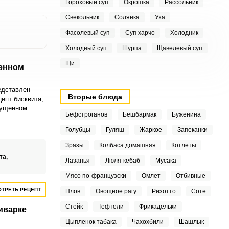
Гороховый суп
Окрошка
Рассольник
Свекольник
Солянка
Уха
Фасолевый суп
Суп харчо
Холодник
Холодный суп
Шурпа
Щавелевый суп
Щи
щенном
едставлен
Вторые блюда
епт бисквита,
гущенном
Бефстроганов
Бешбармак
Буженина
условиях
есложно.
Голубцы
Гуляш
Жаркое
Запеканки
Зразы
Колбаса домашняя
Котлеты
та,
Лазанья
Люля-кебаб
Мусака
Мясо по-французски
Омлет
Отбивные
ТРЕТЬ РЕЦЕПТ
Плов
Овощное рагу
Ризотто
Соте
Стейк
Тефтели
Фрикадельки
иварке
Цыпленок табака
Чахохбили
Шашлык