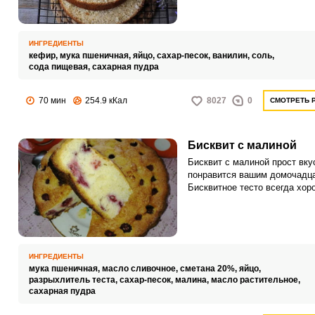
чая и разговоры в кругу семь
использовать его как основу
торта, дополнив его кремом 
ИНГРЕДИЕНТЫ
начинкой.
кефир,
мука пшеничная,
яйцо,
сахар-песок,
ванилин,
соль,
сода пищевая,
сахарная пудра
70 мин
254.9 кКал
8027
0
СМОТРЕТЬ 
Бисквит с малиной
Бисквит с малиной прост вку
понравится вашим домочадц
Бисквитное тесто всегда хор
сочетается с сочными ягодам
данном рецепте добавляем 
малину.
ИНГРЕДИЕНТЫ
мука пшеничная,
масло сливочное,
сметана 20%,
яйцо,
разрыхлитель теста,
сахар-песок,
малина,
масло растительное,
сахарная пудра