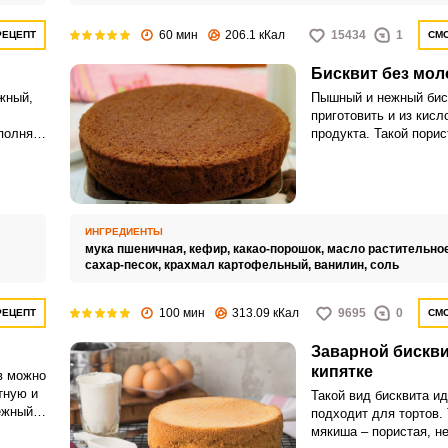
60 мин
206.1 кКал
15434
1
РЕЦЕПТ
СМО
Бисквит без мол
Запомнить меня
жный,
Пышный и нежный бис
приготовить и из кисл
полняет
продукта. Такой порис
ВХОД
т
шоколадным вкусом 
тва
приготовить к семейн
ЕЩЕ НЕ ЗАРЕГИСТРИРОВАННЫ?
ую
или использовать, как
торта.
Забыли пароль?
ИНГРЕДИЕНТЫ
мука пшеничная,
кефир,
какао-порошок,
масло растительно
сахар-песок,
крахмал картофельный,
ванилин,
соль
100 мин
313.09 кКал
9695
0
РЕЦЕПТ
СМО
Заварной бискви
кипятке
в можно
тную и
Такой вид бисквита и
ежный
подходит для тортов.
мякиша – пористая, не
 чашку