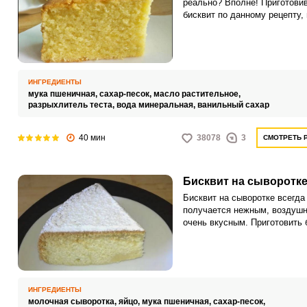
реально? Вполне! Приготови
бисквит по данному рецепту,
удивитесь, насколько он пол
нежным и пышным. Этот биск
можно использовать в качес
основы для торта, пропитав е
различными кремами.
ИНГРЕДИЕНТЫ
мука пшеничная,
сахар-песок,
масло растительное,
разрыхлитель теста,
вода минеральная,
ванильный сахар
40 мин
38078
3
СМОТРЕТЬ 
Бисквит на сыворотк
Бисквит на сыворотке всегда
получается нежным, воздуш
очень вкусным. Приготовить 
на сыворотке не составит тру
отнимет много времени.
ИНГРЕДИЕНТЫ
молочная сыворотка,
яйцо,
мука пшеничная,
сахар-песок,