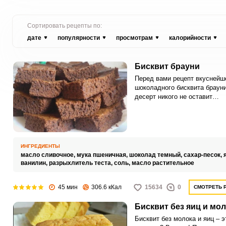
Сортировать рецепты по:
дате
популярности
просмотрам
калорийности
Бисквит брауни
Перед вами рецепт вкуснейш
шоколадного бисквита брауни
десерт никого не оставит
равнодушным! В последнее 
это лакомство становится
популярным не только среди
опытных кулинаров, но и об
хозяек.
ИНГРЕДИЕНТЫ
масло сливочное,
мука пшеничная,
шоколад темный,
сахар-песок,
ванилин,
разрыхлитель теста,
соль,
масло растительное
45 мин
306.6 кКал
15634
0
СМОТРЕТЬ 
Бисквит без яиц и мо
Бисквит без молока и яиц – э