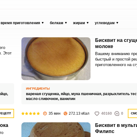
время приготовления
белкам
жирам
углеводам
Бисквит на сгу
молоке
его
. Этот
Вашему вниманию пр
быстрый и простой рец
время
приготовленного на с
молоке. В домашних 
сделать его совсем н
ычных
ИНГРЕДИЕНТЫ
яйцо,
вареная сгущенка,
яйцо,
мука пшеничная,
разрыхлитель тес
масло сливочное,
ванилин
35 мин
272.13 кКал
40160
0
РЕЦЕПТ
СМО
лока
Бисквит в мульт
Филипс
то