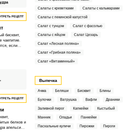
пудра
Салаты с креветками
Салаты с кальмарами
ТРЕТЬ РЕЦЕПТ
Салаты с пекинской капустой
Салат с тунцом
Салат с фасолью
ит
й бисквит,
Салаты с яйцом
Салат Цезарь
е чаепитие.
Салат «Лесная поляна»
тся, если
дом или
Салат «Грибная поляна»
ыпать орехами
Салат «Витаминный»
,
Выпечка
Ачма
Беляши
Бисквит
Блины
ТРЕТЬ РЕЦЕПТ
Булочки
Ватрушка
Вафли
Драники
Заливной пирог
Капкейки
Кыстыбый
ми
квит,
Манник
Оладьи
Панкейки
битых белков и
Пасхальные куличи
Пирожки
Пироги
дра апельсина