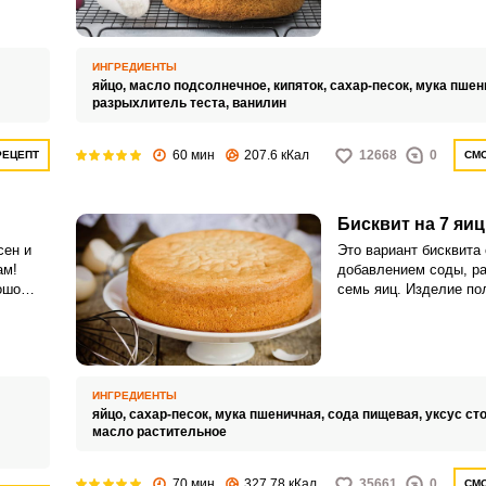
и или
 для
и
ИНГРЕДИЕНТЫ
яйцо,
масло подсолнечное,
кипяток,
сахар-песок,
мука пшен
разрыхлитель теста,
ванилин
60 мин
207.6 кКал
12668
0
РЕЦЕПТ
СМО
Бисквит на 7 яиц
сен и
Это вариант бисквита 
ам!
добавлением соды, р
ошо
семь яиц. Изделие по
и. В
пышным, с пористым 
свежую
ИНГРЕДИЕНТЫ
яйцо,
сахар-песок,
мука пшеничная,
сода пищевая,
уксус ст
масло растительное
70 мин
327.78 кКал
35661
0
СМО