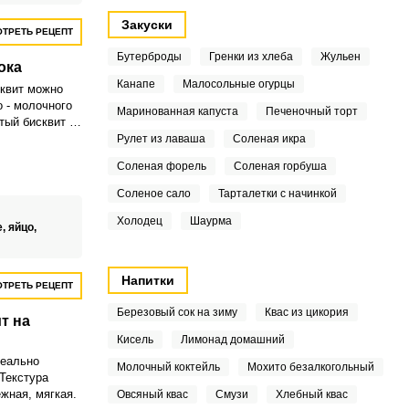
Закуски
ТРЕТЬ РЕЦЕПТ
Бутерброды
Гренки из хлеба
Жульен
ока
Канапе
Малосольные огурцы
квит можно
о - молочного
Маринованная капуста
Печеночный торт
тый бисквит с
можно
Рулет из лаваша
Соленая икра
ому чаепитию
Соленая форель
Соленая горбуша
 основу для
Соленое сало
Тарталетки с начинкой
Холодец
Шаурма
е,
яйцо,
Напитки
ТРЕТЬ РЕЦЕПТ
Березовый сок на зиму
Квас из цикория
т на
Кисель
Лимонад домашний
деально
Молочный коктейль
Мохито безалкогольный
 Текстура
жная, мягкая.
Овсяный квас
Смузи
Хлебный квас