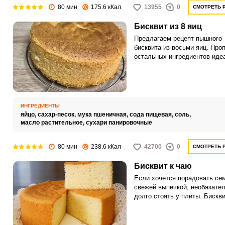
80 мин
175.6 кКал
13955
0
СМОТРЕТЬ 
Бисквит из 8 яиц
Предлагаем рецепт пышного
бисквита из восьми яиц. Про
остальных ингредиентов иде
просчитаны, бисквитное тест
получается жидким и воздуш
готовое изделие – пышное и 
с хрустящей корочкой.
ИНГРЕДИЕНТЫ
яйцо,
сахар-песок,
мука пшеничная,
сода пищевая,
соль,
масло растительное,
сухари панировочные
80 мин
238.6 кКал
42700
0
СМОТРЕТЬ 
Бисквит к чаю
Если хочется порадовать се
свежей выпечкой, необязате
долго стоять у плиты. Бискв
можно приготовить довольно
и просто, он получается во
и пористым.