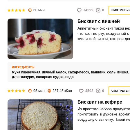
60 мин
34599
0
СМОТРЕТЬ 
Бисквит с вишней
Аппетитный бисквит такой не
что тает во рту, воздушный с
кислинкой вишни, которая до
сладкий вкус пирога. Бискви
состоит из большого количес
белков, что придаёт ему так
воздушную структуру.
ИНГРЕДИЕНТЫ
мука пшеничная,
яичный белок,
сахар-песок,
ванилин,
соль,
вишня,
для глазури:,
сахарная пудра,
вода
95 мин
237.45 кКал
4502
0
СМОТРЕТЬ 
Бисквит на кефире
Из простого набора продукто
приготовить в духовке арома
воздушную выпечку. Такой н
бисквит можно подать как
самостоятельный десерт под