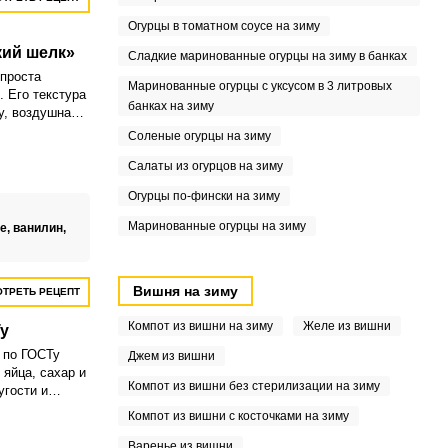
Огурцы в томатном соусе на зиму
кий шелк»
Сладкие маринованные огурцы на зиму в банках
спроста
Маринованные огурцы с уксусом в 3 литровых
 Его текстура
банках на зиму
у, воздушная,
Соленые огурцы на зиму
Салаты из огурцов на зиму
Огурцы по-фински на зиму
Маринованные огурцы на зиму
е,
ванилин,
Вишня на зиму
ТРЕТЬ РЕЦЕПТ
Компот из вишни на зиму
Желе из вишни
у
 по ГОСТу
Джем из вишни
 яйца, сахар и
Компот из вишни без стерилизации на зиму
угости и
 в технологии
Компот из вишни с косточками на зиму
Варенье из вишни