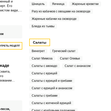
ненный и
Шницель
Яичница
Жареные креветки
ерт. Его
чистом виде, а
Рагу из кабачков с овощами на сковороде
азличными
Жареные кабачки на сковороде
 с
руктов.
Блюда из тыквы
ное
Салаты
ТРЕТЬ РЕЦЕПТ
Винегрет
Греческий салат
Салат Мимоза
Салат Оливье
наде
Салаты с авокадо
Салат с ананасом
сквита,
Салаты с курицей
го
зовании
Салаты с курицей и грибами
 ему выпечка
Салат с курицей и ананасом
шной и
Салаты с грибами
Салаты с копченой курицей
-песок,
Салат с крабовыми палочками