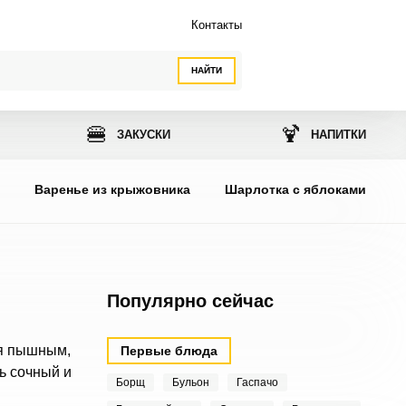
Контакты
НАЙТИ
🍔
🍹
ЗАКУСКИ
НАПИТКИ
ы
Варенье из крыжовника
Шарлотка с яблоками
Популярно сейчас
ся пышным,
Первые блюда
ь сочный и
Борщ
Бульон
Гаспачо