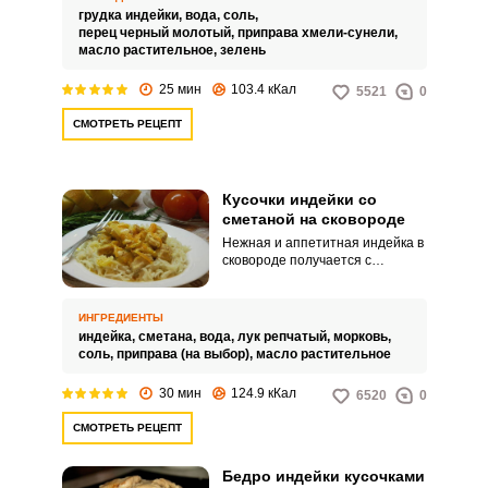
отсутствием лишего жира.
грудка индейки,
вода,
соль,
перец черный молотый,
приправа хмели-сунели,
масло растительное,
зелень
25 мин
103.4 кКал
5521
0
СМОТРЕТЬ РЕЦЕПТ
Кусочки индейки со
сметаной на сковороде
Нежная и аппетитная индейка в
сковороде получается с
добавлением сметаны. Сочные
кусочки мяса можно дополнить
любым гарниром по вкусу.
ИНГРЕДИЕНТЫ
индейка,
сметана,
вода,
лук репчатый,
морковь,
соль,
приправа (на выбор),
масло растительное
30 мин
124.9 кКал
6520
0
СМОТРЕТЬ РЕЦЕПТ
Бедро индейки кусочками