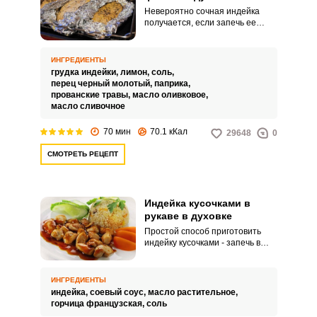
Невероятно сочная индейка
получается, если запечь ее
кусочками в фольге.
Аппеетитное и полезное блюдо
подойдет как для семейного
ИНГРЕДИЕНТЫ
ужина, так и для праздничного
грудка индейки,
лимон,
соль,
стола.
перец черный молотый,
паприка,
прованские травы,
масло оливковое,
масло сливочное
70 мин
70.1 кКал
29648
0
СМОТРЕТЬ РЕЦЕПТ
Индейка кусочками в
рукаве в духовке
Простой способ приготовить
индейку кусочками - запечь в
рукаве. Мясо выйдет сочным и
румяным.
ИНГРЕДИЕНТЫ
индейка,
соевый соус,
масло растительное,
горчица французская,
соль