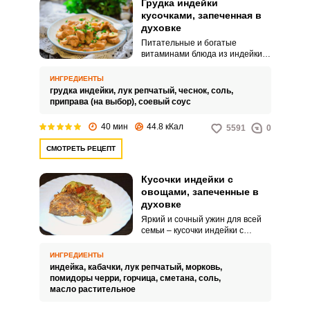
Грудка индейки
кусочками, запеченная в
духовке
Питательные и богатые
витаминами блюда из индейки
подходят для домашних обедов
и ужинов. Оцените простой
ИНГРЕДИЕНТЫ
рецепт выпекания мяса
грудка индейки,
лук репчатый,
чеснок,
соль,
кусочками.
приправа (на выбор),
соевый соус
40 мин
44.8 кКал
5591
0
СМОТРЕТЬ РЕЦЕПТ
Кусочки индейки с
овощами, запеченные в
духовке
Яркий и сочный ужин для всей
семьи – кусочки индейки с
овощами, запеченные в духовке.
Мясо отлично пропитается
ИНГРЕДИЕНТЫ
соком других продуктов.
индейка,
кабачки,
лук репчатый,
морковь,
помидоры черри,
горчица,
сметана,
соль,
масло растительное