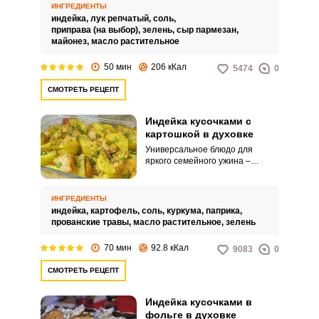
нежным, а хрустящая сырная
ИНГРЕДИЕНТЫ
корочка станет настоящей
индейка,
лук репчатый,
соль,
изюминкой угощения.
приправа (на выбор),
зелень,
сыр пармезан,
майонез,
масло растительное
50 мин
206 кКал
5474
0
СМОТРЕТЬ РЕЦЕПТ
Индейка кусочками с
картошкой в духовке
Универсальное блюдо для
яркого семейного ужина –
индейка, запеченная кусочками
с картофелем. Блюдо выходит
сочным и в меру пряным.
ИНГРЕДИЕНТЫ
индейка,
картофель,
соль,
куркума,
паприка,
прованские травы,
масло растительное,
зелень
70 мин
92.8 кКал
9083
0
СМОТРЕТЬ РЕЦЕПТ
Индейка кусочками в
фольге в духовке