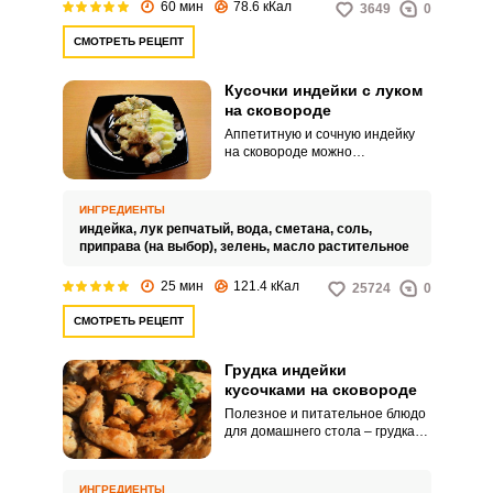
60 мин
78.6 кКал
3649
0
СМОТРЕТЬ РЕЦЕПТ
Кусочки индейки с луком
на сковороде
Аппетитную и сочную индейку
на сковороде можно
приготовить кусочками с
добавлением лука. Овощ
добавит мясному угощению
ИНГРЕДИЕНТЫ
пикантности и яркого аромата.
индейка,
лук репчатый,
вода,
сметана,
соль,
приправа (на выбор),
зелень,
масло растительное
25 мин
121.4 кКал
25724
0
СМОТРЕТЬ РЕЦЕПТ
Грудка индейки
кусочками на сковороде
Полезное и питательное блюдо
для домашнего стола – грудка
индейки, приготовленная
кусочками на сковороде. Мясо
отличается нежным вкусом и
ИНГРЕДИЕНТЫ