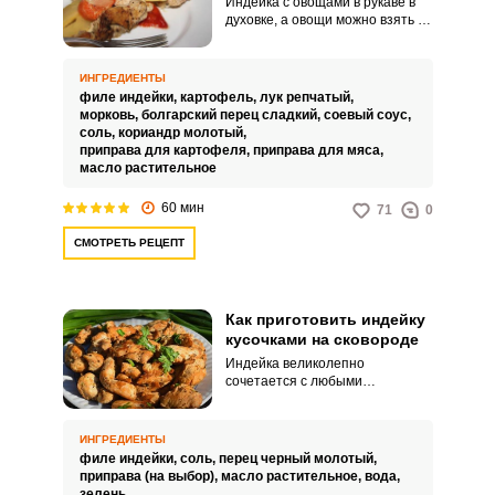
Индейка с овощами в рукаве в
духовке, а овощи можно взять в
любом наборе и даже
замороженные, будет у вас
полноценным и полезным
ИНГРЕДИЕНТЫ
блюдом к семейному столу. В
филе индейки,
картофель,
лук репчатый,
этом варианте берем
морковь,
болгарский перец сладкий,
соевый соус,
картофель, но можно заменить
соль,
кориандр молотый,
другими любимыми овощами.
приправа для картофеля,
приправа для мяса,
масло растительное
60 мин
71
0
СМОТРЕТЬ РЕЦЕПТ
Как приготовить индейку
кусочками на сковороде
Индейка великолепно
сочетается с любыми
гарнирами, поэтому ей так часто
отдают предпочтение среди
других видов мясных продуктов.
ИНГРЕДИЕНТЫ
Чтобы блюдо было более
филе индейки,
соль,
перец черный молотый,
ароматным, его можно
приправа (на выбор),
масло растительное,
вода,
замариновать со специями.
зелень