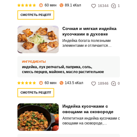
60 мин
89.1 кКал
16344
1
СМОТРЕТЬ РЕЦЕПТ
Сочная и мягкая индейка
кусочками в духовке
Индейка богата полезными
элементами и отличается
минимальным количеством
жира. Приготовить продукт
можно кусочками в духовке.
ИНГРЕДИЕНТЫ
индейка,
лук репчатый,
паприка,
соль,
смесь перцев,
майонез,
масло растительное
60 мин
143.5 кКал
18946
0
СМОТРЕТЬ РЕЦЕПТ
Индейка кусочками с
овощами на сковороде
Аппетитная индейка кусочками с
овощами на сковороде,
идеально подойдет к семейному
обеду или ужину. Блюдо