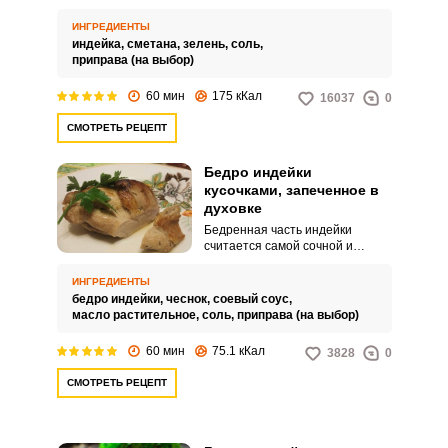
свежими овощами или другим
гарниром по вкусу. Нежное мясо
ИНГРЕДИЕНТЫ
удивит вкусом и питательными
индейка,
сметана,
зелень,
соль,
качествами.
приправа (на выбор)
60 мин
175 кКал
16037
0
СМОТРЕТЬ РЕЦЕПТ
Бедро индейки
кусочками, запеченное в
духовке
Бедренная часть индейки
считается самой сочной и
питательной. Ингредиент можно
кусочками запечь в духовке и
ИНГРЕДИЕНТЫ
подавать к домашнему столу.
бедро индейки,
чеснок,
соевый соус,
масло растительное,
соль,
приправа (на выбор)
60 мин
75.1 кКал
3828
0
СМОТРЕТЬ РЕЦЕПТ