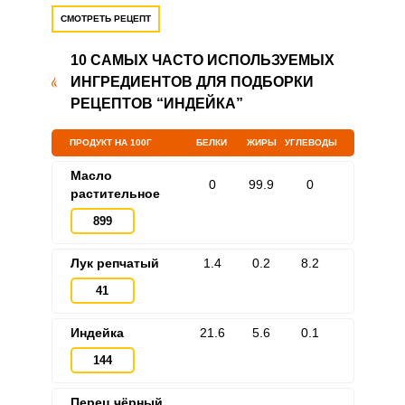
СМОТРЕТЬ РЕЦЕПТ
10 САМЫХ ЧАСТО ИСПОЛЬЗУЕМЫХ
ИНГРЕДИЕНТОВ ДЛЯ ПОДБОРКИ
Запомнить меня
РЕЦЕПТОВ “ИНДЕЙКА”
ВХОД
ПРОДУКТ НА 100Г
БЕЛКИ
ЖИРЫ
УГЛЕВОДЫ
ЕЩЕ НЕ ЗАРЕГИСТРИРОВАННЫ?
Масло
0
99.9
0
растительное
Забыли пароль?
899
Лук репчатый
1.4
0.2
8.2
41
Индейка
21.6
5.6
0.1
144
Перец чёрный