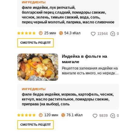
выходит сочным и ароматным.
ИНГРЕДИЕНТЫ
филе индейки,
лук репчатый,
болгарский перец сладкий,
помидоры свежие,
чеснок,
зелень,
тимьян свежий,
вода,
соль,
перец черный молотый,
паприка,
масло сливочное
25 мин
54.3 кКал
11944
0
СМОТРЕТЬ РЕЦЕПТ
Индейка в фольге на
мангале
Рецептов запекания индейки на
мангале есть много, но нередко
она снаружи подгорает, а внутри
остается сырой или мясо
получается сухое. В этом
ИНГРЕДИЕНТЫ
рецепте вам предлагается
филе бедра индейки,
морковь,
картофель,
чеснок,
запечь индейку в фольге с
кетчуп,
масло растительное,
помидоры свежие,
добавлением овощей.
приправа (на выбор),
соль
120 мин
76.1 кКал
9839
0
СМОТРЕТЬ РЕЦЕПТ