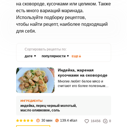
на сковороде, кусочками или целиком. Также
есть много вариаций маринада.
Используйте подборку рецептов,
чтобы найти рецепт, наиболее подходящий
для себя.
Сортировать рецепты по:
дате
популярности
ЕЩЕ
Индейка, жареная
кусочками на сковороде
Многие любят белое мясо и
считают его более полезным
для организма. Чаще всего это
курица или индейка.
ИНГРЕДИЕНТЫ
индейка,
перец черный молотый,
масло оливковое,
соль
30 мин
139.4 кКал
16456
0