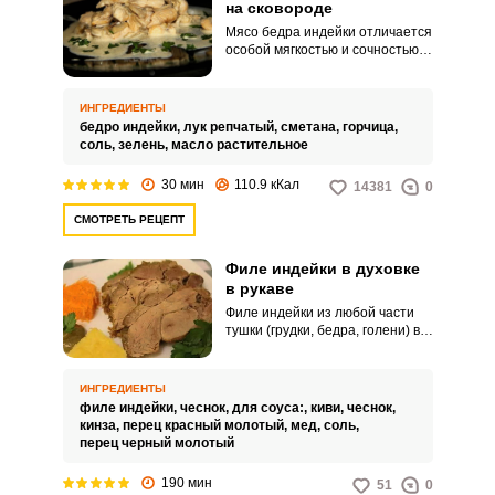
на сковороде
Мясо бедра индейки отличается
особой мягкостью и сочностью.
Приготовьте его в сковороде по
простому домашнему рецепту.
ИНГРЕДИЕНТЫ
бедро индейки,
лук репчатый,
сметана,
горчица,
соль,
зелень,
масло растительное
30 мин
110.9 кКал
14381
0
СМОТРЕТЬ РЕЦЕПТ
ВХОД НА САЙТ
РЕГИСТРАЦИЯ
Филе индейки в духовке
в рукаве
Филе индейки из любой части
Войдите
тушки (грудки, бедра, голени) в
с помощью социальных сетей:
духовке в рукаве готовится
просто и его важно не
пересушить и сохранить вкус. В
ИНГРЕДИЕНТЫ
этом варианте филе маринуем в
филе индейки,
чеснок,
для соуса:,
киви,
чеснок,
соусе с киви с пряностями,
кинза,
перец красный молотый,
мед,
соль,
или
который мясо сделает мягким,
перец черный молотый
сочным и очень вкусным.
190 мин
51
0