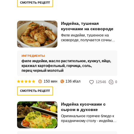
СМОТРЕТЬ РЕЦЕПТ
Индейка, тушеная
кусочками на сковороде
Филе индейки, тушенное на
сковороде, получается сочным и
мягким. По этому рецепту его
невозможно пересушить.
ИНГРЕДИЕНТЫ
филе индейки,
масло растительное,
кунжут,
яйцо,
крахмал картофельный,
горчица,
соль,
перец черный молотый
150 мин
136 кКал
12546
0
СМОТРЕТЬ РЕЦЕПТ
Индейка кусочками с
сыром в духовке
Оригинальное горячее блюдо к
праздничному столу - индейка,
запечённая кусочками, под
сыром. Мясо выйдет сочным и