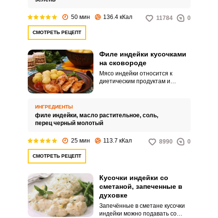
50 мин
136.4 кКал
11784
0
СМОТРЕТЬ РЕЦЕПТ
Филе индейки кусочками
на сковороде
Мясо индейки относится к
диетическим продуктам и
быстро готовится. Лучше всего
использовать филейную часть,
ее можно потушить или
ИНГРЕДИЕНТЫ
пожарить на сковороде.
филе индейки,
масло растительное,
соль,
перец черный молотый
25 мин
113.7 кКал
8990
0
СМОТРЕТЬ РЕЦЕПТ
Кусочки индейки со
сметаной, запеченные в
духовке
Запечённые в сметане кусочки
индейки можно подавать со