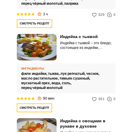
лимонного сока и унаги или
перец чёрный молотый,
паприка
терияки.
3 ч
829
0
СМОТРЕТЬ РЕЦЕПТ
Индейка с тыквой
Индейка с тыквой – это блюдо,
состоящее из индейки,
запеченной с тыквой. Это блюдо
с богатым и насыщенным
вкусом.
ИНГРЕДИЕНТЫ
филе индейки,
тыква,
лук репчатый,
чеснок,
масло растительное,
тимьян сушеный,
мускатный орех,
вода,
соль,
перец чёрный молотый
90 мин
961
0
СМОТРЕТЬ РЕЦЕПТ
Индейка с овощами в
рукаве в духовке