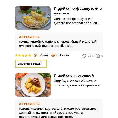
Индейка по-французски в
духовке
Индейка по-французски в
духовке представляет собой
очень аппетитное блюдо,
которое подходит и для
праздничных событий, и для
ИНГРЕДИЕНТЫ
повседневной пищи. Чтобы
грудка индейки,
майонез,
перец чёрный молотый,
придать нежности блюду, по
лук репчатый,
сыр твердый,
соль
желанию волокна индейки
немного отбивают.
30 мин
201 кКал
769
0
СМОТРЕТЬ РЕЦЕПТ
Индейка с картошкой
Индейку с картошкой можно
потушить, запечь на противне, в
рукаве или фольге и во всех
вариантах блюдо получится
вкусным и сытным. В этом
рецепте берем голени индейки,
ИНГРЕДИЕНТЫ
как более сочные в сравнении с
голень индейки,
картофель,
масло растительное,
грудкой и их маринуем в смеси
соевый соус,
томатный соус,
соус унаги,
томатного соуса, соевого,
соус терияки,
лимонный сок,
соль,