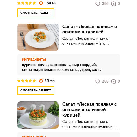
160 мин
396
0
СМОТРЕТЬ РЕЦЕПТ
Салат «Лесная поляна» с
опятами и курицей
Салат «Лесная поляна» с
опятами и курицей – это
изысканное блюдо, которое
объединяет в себе нежность
куриного мяса и насыщенный
ИНГРЕДИЕНТЫ
вкус грибов. Каждый ингредиент
куриное филе,
картофель,
сыр твердый,
добавляет свою уникальную
опята маринованные,
сметана,
укроп,
соль
нотку, создавая богатую палитру
ароматов и вкусов.
35 мин
288
0
СМОТРЕТЬ РЕЦЕПТ
Салат «Лесная поляна» с
опятами и копченой
курицей
Салат «Лесная поляна» с
опятами и копченой курицей –
это изысканная и оригинальная
закуска. Яркие цвета и текстуры