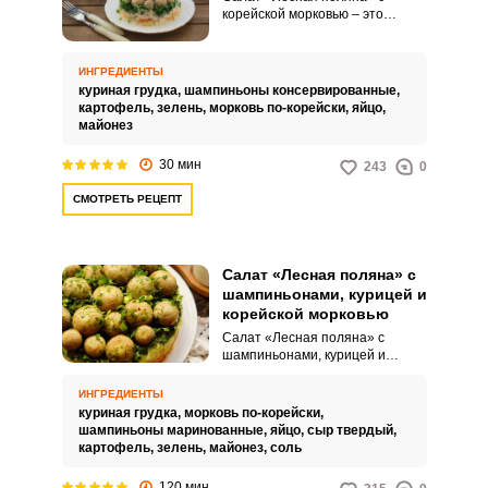
корейской морковью – это
интересная по вкусу,
привлекательная и яркая
закуска, которая идеально
ИНГРЕДИЕНТЫ
подойдет для праздничного
куриная грудка,
шампиньоны консервированные,
стола. Оригинальное сочетание
картофель,
зелень,
морковь по-корейски,
яйцо,
продуктов никого не оставит
майонез
равнодушным.
30 мин
243
0
СМОТРЕТЬ РЕЦЕПТ
Салат «Лесная поляна» с
шампиньонами, курицей и
корейской морковью
Салат «Лесная поляна» с
шампиньонами, курицей и
корейской морковкой – это
пикантная закуска,
ИНГРЕДИЕНТЫ
соединяющая в себе
куриная грудка,
морковь по-корейски,
разнообразие текстур и вкусов.
шампиньоны маринованные,
яйцо,
сыр твердый,
Нежные кусочки курицы и грибов
картофель,
зелень,
майонез,
соль
в симбиозе с хрустящей
морковью создают
120 мин