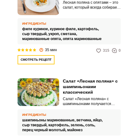
Лесная поляна с опятами – это
салат, который всегда собирает
массу комплиментов. Угощение
выглядит по-праздничному
привлекательно и очень
ИНГРЕДИЕНТЫ
аппетитно.
филе куриное,
куриное филе,
картофель,
сыр твердый,
укроп,
сметана,
маринованные опята,
опята маринованные
35 мин
315
0
СМОТРЕТЬ РЕЦЕПТ
Салат «Лесная поляна» с
шампиньонами
классический
Салат «Лесная поляна» с
шампиньонами получается
ярким по вкусу, питательным и
привлекательным. Такая закуска
ИНГРЕДИЕНТЫ
идеально подойдет для
шампиньоны маринованные,
ветчина,
яйцо,
праздничного меню.
сыр твердый,
картофель,
зелень,
соль,
перец черный молотый,
майонез