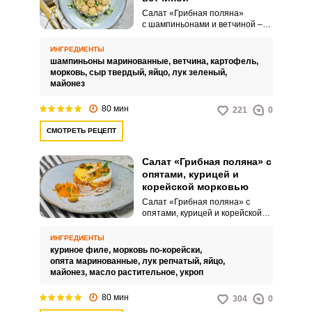
Салат «Грибная поляна»
с шампиньонами и ветчиной –
это многослойное блюдо,
популярное в русской и
ИНГРЕДИЕНТЫ
постсоветской кухне, известное
шампиньоны маринованные,
ветчина,
картофель,
своим эффектным внешним
морковь,
сыр твердый,
яйцо,
лук зеленый,
видом и оригинальной подачей.
майонез
Салат отличается тем, что при
его приготовлении ингредиенты
80 мин
221
0
выкладываются в форму
слоями, а затем
СМОТРЕТЬ РЕЦЕПТ
переворачиваются, так что
верхним слоем оказываются
маринованные шампиньоны,
Салат «Грибная поляна» с
создающие визуальный эффект
опятами, курицей и
поляны с грибами.
корейской морковью
Салат «Грибная поляна» с
опятами, курицей и корейской
морковью – это кулинарное
произведение, которое
ИНГРЕДИЕНТЫ
представляет собой яркий и
куриное филе,
морковь по-корейски,
визуально привлекательный
опята маринованные,
лук репчатый,
яйцо,
многослойный салат,
майонез,
масло растительное,
укроп
оформленный таким образом,
чтобы его верхний слой
80 мин
304
0
имитировал грибную поляну.