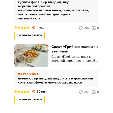
семейных застольях, но и на
куриное филе,
сыр твердый,
яйцо,
праздничных мероприятиях.
морковь по-корейски,
Яркая сочная закуска готовится
шампиньоны маринованные,
соль,
картофель,
проще, чем может показаться.
лук зеленый,
майонез,
для подачи:,
листовой салат
4 час
287
0
СМОТРЕТЬ РЕЦЕПТ
Салат «Грибная поляна» с
ветчиной
Салат «Грибная поляна» с
ветчиной представляет собой
необыкновенно аппетитную
закуску, которая гармонично
дополнит праздничное меню и
ИНГРЕДИЕНТЫ
внесет разнообразие в
ветчина,
сыр твердый,
яйцо,
опята маринованные,
привычный повседневный
соль,
картофель,
майонез,
морковь,
укроп
рацион. Приготовление вкусного
салата займет не более
30 мин
265
0
получаса.
СМОТРЕТЬ РЕЦЕПТ