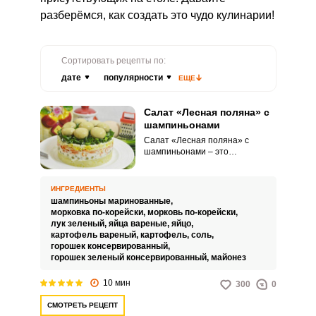
разберёмся, как создать это чудо кулинарии!
Сортировать рецепты по:
дате
популярности
ЕЩЕ
Салат «Лесная поляна» с
шампиньонами
Салат «Лесная поляна» с
шампиньонами – это
бесподобная закуска, которая
больше походит на торт. Салат
точно займет почетное место на
ИНГРЕДИЕНТЫ
столе и будет привлекать
шампиньоны маринованные,
всеобщее внимание.
морковка по-корейски,
морковь по-корейски,
лук зеленый,
яйца вареные,
яйцо,
картофель вареный,
картофель,
соль,
горошек консервированный,
горошек зеленый консервированный,
майонез
10 мин
300
0
СМОТРЕТЬ РЕЦЕПТ