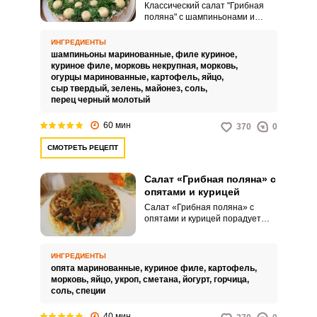
Классический салат "Грибная
поляна" с шампиньонами и
курицей, как эффектное блюдо к
праздничному столу,
ИНГРЕДИЕНТЫ
дополняется отварными
шампиньоны маринованные,
филе куриное,
овощами, маринованным
куриное филе,
морковь некрупная,
морковь,
огурцом, сыром и яйцом.
огурцы маринованные,
картофель,
яйцо,
Формируется послойно, все
сыр твердый,
зелень,
майонез,
соль,
слои покрываются майонезом, а
перец черный молотый
затем салат переворачивается.
60 мин
370
0
СМОТРЕТЬ РЕЦЕПТ
Салат «Грибная поляна» с
опятами и курицей
Салат «Грибная поляна» с
опятами и курицей порадует
интересным вкусом и
привлекательным видом. Такая
закуска идеально подойдет для
ИНГРЕДИЕНТЫ
домашнего праздника и станет
опята маринованные,
куриное филе,
картофель,
настоящим украшением стола.
морковь,
яйцо,
укроп,
сметана,
йогурт,
горчица,
соль,
специи
40 мин