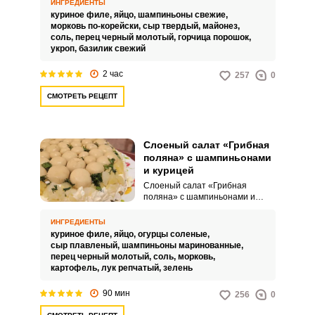
который привлекает внимание
ИНГРЕДИЕНТЫ
своим необычным
куриное филе,
яйцо,
шампиньоны свежие,
оформлением и богатым
морковь по-корейски,
сыр твердый,
майонез,
сочетанием ингредиентов. Такой
соль,
перец черный молотый,
горчица порошок,
салат это не только вкусное, но
укроп,
базилик свежий
и очень декоративное блюдо,
которое часто подают на
2 час
257
0
праздничных столах.
СМОТРЕТЬ РЕЦЕПТ
Слоеный салат «Грибная
поляна» с шампиньонами
и курицей
Слоеный салат «Грибная
поляна» с шампиньонами и
курицей выглядит невероятно
привлекательно.
ИНГРЕДИЕНТЫ
Презентабельный внешний вид
куриное филе,
яйцо,
огурцы соленые,
поразит всех гостей за
сыр плавленый,
шампиньоны маринованные,
праздничным столом.
перец черный молотый,
соль,
морковь,
картофель,
лук репчатый,
зелень
90 мин
256
0