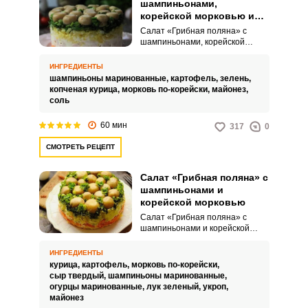
шампиньонами,
корейской морковью и
копченой курицей
Салат «Грибная поляна» с
шампиньонами, корейской
морковью и копченой курицей –
это популярное блюдо в
ИНГРЕДИЕНТЫ
русской кухне, которое
шампиньоны маринованные,
картофель,
зелень,
представляет собой
копченая курица,
морковь по-корейски,
майонез,
многослойный салат,
соль
подаваемый в перевернутом
виде. Название салата связано
60 мин
317
0
с его необычным оформлением:
на верхнем слое располагаются
СМОТРЕТЬ РЕЦЕПТ
грибы, чаще всего шампиньоны
шляпками вверх, создавая
визуальное впечатление
Салат «Грибная поляна» с
настоящей «грибной поляны».
шампиньонами и
корейской морковью
Салат «Грибная поляна» с
шампиньонами и корейской
морковью – это праздничное и
нарядное блюдо,
ИНГРЕДИЕНТЫ
представляющее собой
курица,
картофель,
морковь по-корейски,
многослойный салат, в котором
сыр твердый,
шампиньоны маринованные,
верхний слой составляют
огурцы маринованные,
лук зеленый,
укроп,
маринованные шампиньоны. В
майонез
классическом исполнении салат