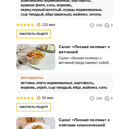
шампиньоны маринованные,
картофель,
небольшие опята или
куриное филе,
соль,
морковь,
шампиньоны.
перец черный молотый,
огурцы маринованные,
сыр твердый,
яйцо (вареные),
майонез,
зелень
210 мин
428
0
СМОТРЕТЬ РЕЦЕПТ
Салат «Лесная поляна» с
ветчиной
Салат «Лесная поляна» с
ветчиной представляет собой
кулинарный шедевр, который
украсит любой повод.
Привлекательное угощение
ИНГРЕДИЕНТЫ
придется по вкусу всем, кто
ветчина,
опята маринованные,
картофель,
любит яркое сочетание
морковь,
укроп,
сыр твердый,
яйцо,
майонез,
соль
продуктов.
30 мин
268
0
СМОТРЕТЬ РЕЦЕПТ
Салат «Лесная поляна» с
опятами классический