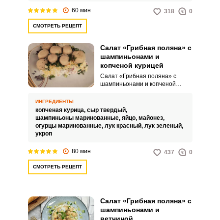
подается в перевернутом виде,
60 мин
318
0
благодаря чему шляпки грибов
оказываются на вершине блюда,
СМОТРЕТЬ РЕЦЕПТ
напоминая грибы на лесной
поляне, что и дало такое
название салату.
Салат «Грибная поляна» с
шампиньонами и
копченой курицей
Салат «Грибная поляна» с
шампиньонами и копченой
курицей – это многослойное
праздничное блюдо, которое
ИНГРЕДИЕНТЫ
выделяется своей оригинальной
копченая курица,
сыр твердый,
подачей и насыщенным вкусом.
шампиньоны маринованные,
яйцо,
майонез,
Основой салата служат
огурцы маринованные,
лук красный,
лук зеленый,
шампиньоны, которые
укроп
размещаются шляпками вниз на
дне формы или салатницы,
80 мин
437
0
создавая эффект «грибной
полянки».
СМОТРЕТЬ РЕЦЕПТ
Салат «Грибная поляна» с
шампиньонами и
ветчиной