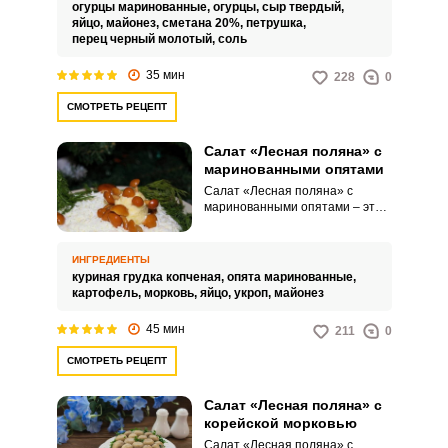
ваш праздничный стол.
огурцы маринованные,
огурцы,
сыр твердый,
Приготовить такой салат
яйцо,
майонез,
сметана 20%,
петрушка,
несложно.
перец черный молотый,
соль
35 мин
228
0
СМОТРЕТЬ РЕЦЕПТ
Салат «Лесная поляна» с
маринованными опятами
Салат «Лесная поляна» с
маринованными опятами – это
очень вкусный, питательный и
привлекательный вариант для
вашего праздничного стола.
ИНГРЕДИЕНТЫ
Такая яркая закуска надолго
куриная грудка копченая,
опята маринованные,
запомнится вашим близким и
картофель,
морковь,
яйцо,
укроп,
майонез
гостям.
45 мин
211
0
СМОТРЕТЬ РЕЦЕПТ
Салат «Лесная поляна» с
корейской морковью
Салат «Лесная поляна» с