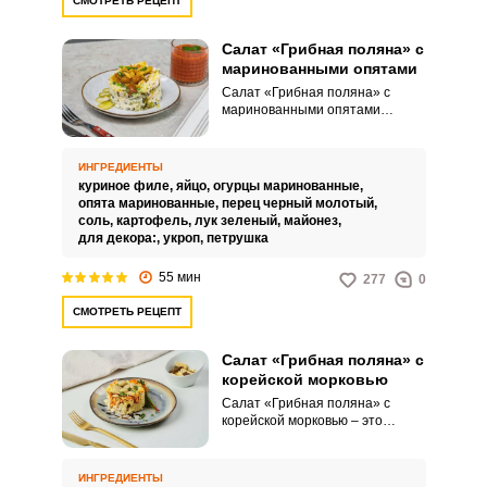
СМОТРЕТЬ РЕЦЕПТ
Салат «Грибная поляна» с
маринованными опятами
Салат «Грибная поляна» с
маринованными опятами
готовится достаточно просто.
Реализация несложного
рецепта займет менее часа.
ИНГРЕДИЕНТЫ
куриное филе,
яйцо,
огурцы маринованные,
опята маринованные,
перец черный молотый,
соль,
картофель,
лук зеленый,
майонез,
для декора:,
укроп,
петрушка
55 мин
277
0
СМОТРЕТЬ РЕЦЕПТ
Салат «Грибная поляна» с
корейской морковью
Салат «Грибная поляна» с
корейской морковью – это
оригинальное угощение,
которое хорошо насыщает и
выгодно смотрится не только на
ИНГРЕДИЕНТЫ