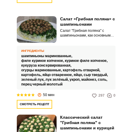
Салат «Грибная поляна» с
шампиньонами
Салат "Грибная поляна" с
шампиньонами, как основным
ингредиентом, в этом варианте
готовим с копченой курицей и
консервированной кукурузой, а
ИНГРЕДИЕНТЫ
остальные ингредиенты и
шампиньоны маринованные,
способ формирования (блюдо-
филе куриное копченое,
куриное филе копченое,
перевертыш) оставляем, как в
кукуруза консервированная,
классическом рецепте.
огурцы маринованные,
картофель отварной,
картофель,
яйцо отваренное,
яйцо,
сыр твердый,
зеленый лук,
лук зелёный,
укроп,
майонез,
соль,
перец черный молотый
50 мин
297
0
СМОТРЕТЬ РЕЦЕПТ
Классический салат
"Грибная поляна" с
шампиньонами и курицей