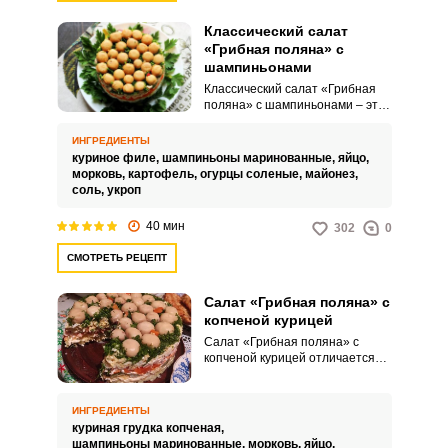
Классический салат
«Грибная поляна» с
шампиньонами
Классический салат «Грибная
поляна» с шампиньонами – это
интересная и очень вкусная
кулинарная идея для
ИНГРЕДИЕНТЫ
праздничного стола. Такой
куриное филе,
шампиньоны маринованные,
яйцо,
салат примечателен
морковь,
картофель,
огурцы соленые,
майонез,
оригинальной и
соль,
укроп
запоминающейся подачей.
40 мин
302
0
СМОТРЕТЬ РЕЦЕПТ
Салат «Грибная поляна» с
копченой курицей
Салат «Грибная поляна» с
копченой курицей отличается
насыщенным вкусом,
питательными свойствами и
привлекательной подачей.
ИНГРЕДИЕНТЫ
Такой кулинарный вариант
куриная грудка копченая,
идеально подходит для
шампиньоны маринованные,
морковь,
яйцо,