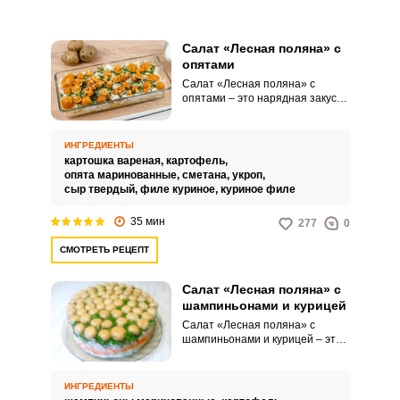
Салат «Лесная поляна» с
опятами
Салат «Лесная поляна» с
опятами – это нарядная закуска
для вашего праздника. Салат
достаточно сытный, а вкус у
него насыщенный и яркий.
ИНГРЕДИЕНТЫ
картошка вареная,
картофель,
опята маринованные,
сметана,
укроп,
сыр твердый,
филе куриное,
куриное филе
35 мин
277
0
СМОТРЕТЬ РЕЦЕПТ
Салат «Лесная поляна» с
шампиньонами и курицей
Салат «Лесная поляна» с
шампиньонами и курицей – это
закуска с весьма интересным и
запоминающимся видом.
Основным ингредиентом салата
ИНГРЕДИЕНТЫ
являются грибы, это могут быть