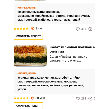
насыщенное по вкусу угощение
для праздничного стола. Такая
ИНГРЕДИЕНТЫ
закуска приятно удивит вас
шампиньоны маринованные,
своим ярким видом и точно не
морковь по-корейски,
картофель,
куриная грудка,
задержится долго на вашем
сыр твердый,
майонез,
укроп,
лук зеленый
столе.
Запомнить меня
1 час
317
0
ВХОД
СМОТРЕТЬ РЕЦЕПТ
ЕЩЕ НЕ ЗАРЕГИСТРИРОВАННЫ?
Салат «Грибная поляна» с
опятами
Забыли пароль?
Салат «Грибная поляна» с
опятами – это очень
привлекательная и яркая по
вкусу кулинарная идея, которая
идеально впишется в ваше
ИНГРЕДИЕНТЫ
праздничное меню. Такой салат
куриная грудка копченая,
картофель,
яйцо,
с хрустящими опятами станет
сыр твердый,
огурцы соленые,
морковь,
настоящим украшением вашего
опята маринованные,
майонез,
лук репчатый,
стола.
укроп
30 мин
281
0
СМОТРЕТЬ РЕЦЕПТ