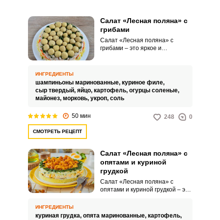
Салат «Лесная поляна» с
грибами
Салат «Лесная поляна» с
грибами – это яркое и
аппетитное блюдо,
заполненное свежими
ингредиентами и вкусом
ИНГРЕДИЕНТЫ
природы. Такой салат прекрасно
шампиньоны маринованные,
куриное филе,
разнообразит ваш стол и станет
сыр твердый,
яйцо,
картофель,
огурцы соленые,
идеальным дополнением к
майонез,
морковь,
укроп,
соль
любому застолью.
50 мин
248
0
СМОТРЕТЬ РЕЦЕПТ
Салат «Лесная поляна» с
опятами и куриной
грудкой
Салат «Лесная поляна» с
опятами и куриной грудкой – это
невероятно вкусная,
привлекательная и аппетитная
ИНГРЕДИЕНТЫ
закуска, которая точно украсит
куриная грудка,
опята маринованные,
картофель,