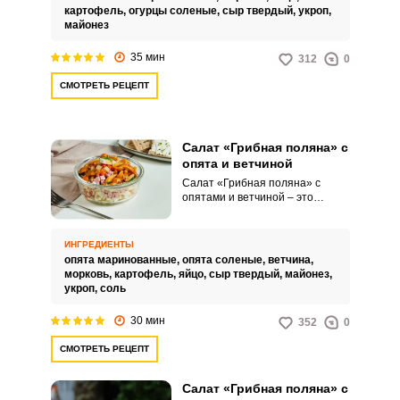
праздничного стола.
картофель,
огурцы соленые,
сыр твердый,
укроп,
майонез
35 мин
312
0
СМОТРЕТЬ РЕЦЕПТ
Салат «Грибная поляна» с
опята и ветчиной
Салат «Грибная поляна» с
опятами и ветчиной – это
изысканное блюдо, которое
сочетает в себе нежность опят и
аромат ветчины, создавая
ИНГРЕДИЕНТЫ
уникальный вкусовой букет.
опята маринованные,
опята соленые,
ветчина,
Сочный салат из свежих овощей
морковь,
картофель,
яйцо,
сыр твердый,
майонез,
и зелени дополняет
укроп,
соль
композицию, придавая ей
свежесть и легкость.
30 мин
352
0
СМОТРЕТЬ РЕЦЕПТ
Салат «Грибная поляна» с