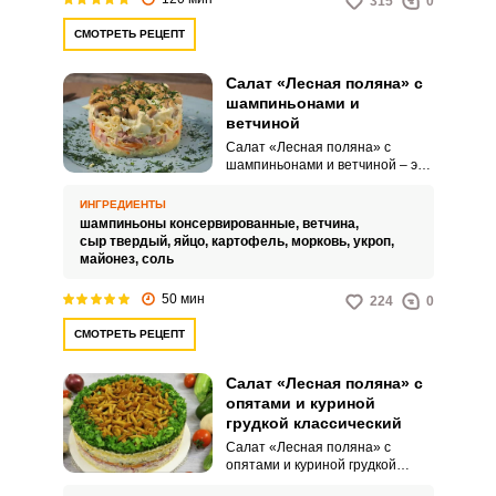
315
0
потрясающий гастрономический
эффект.
СМОТРЕТЬ РЕЦЕПТ
Салат «Лесная поляна» с
шампиньонами и
ветчиной
Салат «Лесная поляна» с
шампиньонами и ветчиной – это
оригинальная закуска, которая
придется по вкусу каждому.
ИНГРЕДИЕНТЫ
Шампиньоны привносят в блюдо
шампиньоны консервированные,
ветчина,
аромат лесной свежести, а
сыр твердый,
яйцо,
картофель,
морковь,
укроп,
ветчина добавляет сытности и
майонез,
соль
питательности.
50 мин
224
0
СМОТРЕТЬ РЕЦЕПТ
Салат «Лесная поляна» с
опятами и куриной
грудкой классический
Салат «Лесная поляна» с
опятами и куриной грудкой
классический – это блюдо,