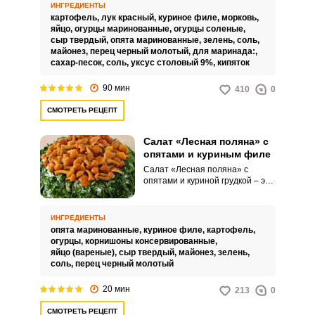
которое сочетает в себе
ИНГРЕДИЕНТЫ
гармонию лесных грибов и
картофель,
лук красный,
куриное филе,
морковь,
нежного куриного мяса. Этот
яйцо,
огурцы маринованные,
огурцы соленые,
салат не только радует глаз, но
сыр твердый,
опята маринованные,
зелень,
соль,
и приносит множество полезных
майонез,
перец черный молотый,
для маринада:,
элементов в ваш рацион.
сахар-песок,
соль,
уксус столовый 9%,
кипяток
90 мин
410
0
СМОТРЕТЬ РЕЦЕПТ
Салат «Лесная поляна» с
опятами и куриным филе
Салат «Лесная поляна» с
опятами и куриной грудкой – это
изумительное сочетание
лесных даров и нежной птицы,
создающее уникальную
ИНГРЕДИЕНТЫ
симфонию вкусов. Золотистые
опята маринованные,
куриное филе,
картофель,
опята придают блюду
огурцы,
корнишоны консервированные,
насыщенный грибной аромат, а
яйцо (вареные),
сыр твердый,
майонез,
зелень,
куриная грудка добавляет
соль,
перец черный молотый
белковую составляющую,
необходимую для здоровья.
20 мин
213
0
СМОТРЕТЬ РЕЦЕПТ