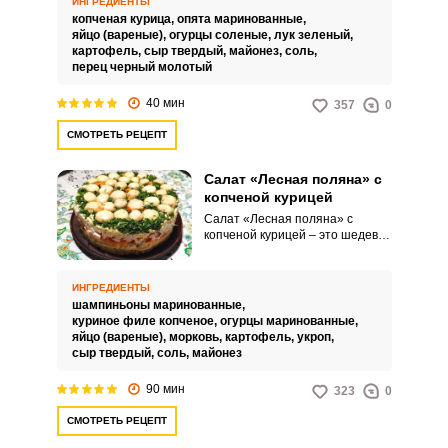
ИНГРЕДИЕНТЫ
ингредиентов делают этот
копченая курица,
опята маринованные,
салат не только вкусным, но и
яйцо (вареные),
огурцы соленые,
лук зеленый,
привлекательным.
картофель,
сыр твердый,
майонез,
соль,
перец черный молотый
40 мин
357
0
СМОТРЕТЬ РЕЦЕПТ
Салат «Лесная поляна» с
копченой курицей
Салат «Лесная поляна» с
копченой курицей – это шедевр
кулинарного искусства, который
станет украшением любого
стола. Нежное мясо копченой
ИНГРЕДИЕНТЫ
курицы и маринованные грибы
шампиньоны маринованные,
создают уникальный аромат, а
куриное филе копченое,
огурцы маринованные,
свежие овощи добавляют
яйцо (вареные),
морковь,
картофель,
укроп,
освежающую нотку.
сыр твердый,
соль,
майонез
90 мин
323
0
СМОТРЕТЬ РЕЦЕПТ