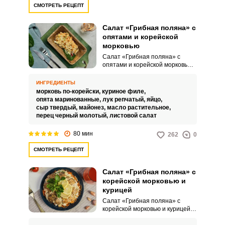
Этот салат часто подается на
СМОТРЕТЬ РЕЦЕПТ
праздники и торжества, так как
привлекает внимание своим
необычным видом и богатым
Салат «Грибная поляна» с
вкусом.
опятами и корейской
морковью
Салат «Грибная поляна» с
опятами и корейской морковью –
это не только вкусное блюдо, но
и настоящее украшение
ИНГРЕДИЕНТЫ
праздничного стола,
морковь по-корейски,
куриное филе,
привлекающее внимание своим
опята маринованные,
лук репчатый,
яйцо,
внешним видом и насыщенным
сыр твердый,
майонез,
масло растительное,
вкусом.Советы по
перец черный молотый,
листовой салат
ингредиентам:Выбирайте
небольшие и целые
80 мин
262
0
маринованные опята. Хотя
опята – это классический выбор,
СМОТРЕТЬ РЕЦЕПТ
можно попробовать заменить их
другими маринованными
грибами, например,
Салат «Грибная поляна» с
шампиньонами или лисичками.
корейской морковью и
курицей
Салат «Грибная поляна» с
корейской морковью и курицей –
это многослойный салат,