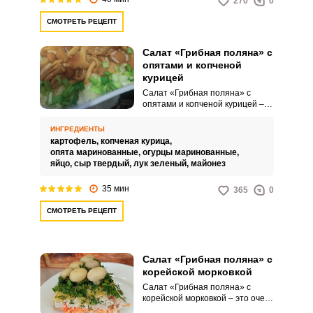
270
0
СМОТРЕТЬ РЕЦЕПТ
Салат «Грибная поляна» с
опятами и копченой
курицей
Салат «Грибная поляна» с
опятами и копченой курицей –
это оригинальный, яркий по
вкусу, но при этом несложный в
ИНГРЕДИЕНТЫ
исполнении кулинарный
картофель,
копченая курица,
вариант. Используйте наш
опята маринованные,
огурцы маринованные,
пошаговый рецепт с
ВХОД НА САЙТ
РЕГИСТРАЦИЯ
яйцо,
сыр твердый,
лук зеленый,
майонез
фотографиями.
35 мин
365
0
Войдите
СМОТРЕТЬ РЕЦЕПТ
с помощью социальных сетей:
Салат «Грибная поляна» с
или
корейской морковкой
Салат «Грибная поляна» с
корейской морковкой – это очень
привлекательное, сытное и