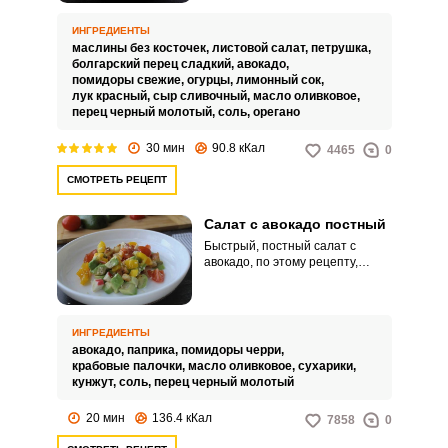
лишним. Его нежная, чуть
маслянистая мякоть очень
ИНГРЕДИЕНТЫ
обогатит такой салат, привнеся
маслины без косточек,
листовой салат,
петрушка,
с собой не только новый вкус, но
болгарский перец сладкий,
авокадо,
и много полезных
помидоры свежие,
огурцы,
лимонный сок,
микроэлементов и витаминов.
лук красный,
сыр сливочный,
масло оливковое,
перец черный молотый,
соль,
орегано
30 мин
90.8 кКал
4465
0
СМОТРЕТЬ РЕЦЕПТ
Салат с авокадо постный
ВХОД НА САЙТ
РЕГИСТРАЦИЯ
Быстрый, постный салат с
авокадо, по этому рецепту,
можно готовить и в будни, и в
Войдите
праздники, и в постные дни, и в
с помощью социальных сетей:
разгрузочные, и будет
одинаково хорошо – настолько
ИНГРЕДИЕНТЫ
он вкусный! А если вы по каким-
авокадо,
паприка,
помидоры черри,
то причинам не употребляете в
крабовые палочки,
масло оливковое,
сухарики,
пищу рыбу и морепродукты,
кунжут,
соль,
перец черный молотый
или
тогда не добавляйте сюда
крабовые палочки и у вас
20 мин
136.4 кКал
7858
0
получится вегетарианский
вариант легкого закусочного