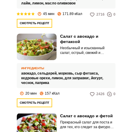
лайм,
лимон,
масло оливковое
45 мин
171.89 кКал
2716
0
СМОТРЕТЬ РЕЦЕПТ
Салат с авокадо и
фетаксой
Необычный и изысканный
салат, острый, свежий и
полезный. Такой салат
прекрасно подойдёт к рыбе и
мясу, и даже просто с кусочком
ИНГРЕДИЕНТЫ
хлеба будет очень вкусен.
авокадо,
сельдерей,
морковь,
сыр фетакса,
кедровые орехи,
лимон,
для заправки:,
йогурт,
чеснок,
паприка
20 мин
157 кКал
2426
0
СМОТРЕТЬ РЕЦЕПТ
Салат с авокадо и фетой
Прекрасный салат для поста и
для тех, кто следит за фигурой и
питается здоровой и полезной