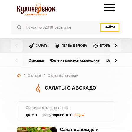
НАЙТИ
🍆
🍵
🍲
САЛАТЫ
ПЕРВЫЕ БЛЮДА
ВТОРЫЕ БЛЮДА
Окрошка
Желе из красной смородины
Варенье из в
/
Салаты
/
Салаты с авокадо
САЛАТЫ С АВОКАДО
Сортировать рецепты по:
дате
популярности
ЕЩЕ
Салат с авокадо и