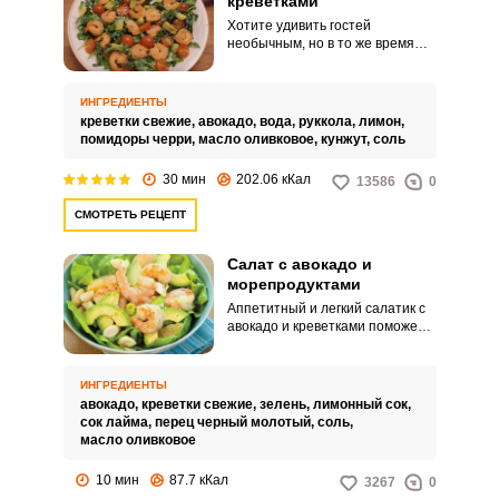
креветками
Хотите удивить гостей
необычным, но в то же время
простым в приготовлении
блюдом? Тогда этот рецепт для
вас. Несмотря на то, что в
ИНГРЕДИЕНТЫ
состав этого салата входят
креветки свежие,
авокадо,
вода,
руккола,
лимон,
нетрадиционные для нашей
помидоры черри,
масло оливковое,
кунжут,
соль
страны ингредиенты, его может
приготовить любая хозяйка.
30 мин
202.06 кКал
13586
0
СМОТРЕТЬ РЕЦЕПТ
Салат с авокадо и
морепродуктами
Аппетитный и легкий салатик с
авокадо и креветками поможет
вам вкусно начать день или
легко окончить его, без вреда
для фигуры. Сочетание авокадо
ИНГРЕДИЕНТЫ
с креветками дарит салату
авокадо,
креветки свежие,
зелень,
лимонный сок,
кремовость и особенный
сок лайма,
перец черный молотый,
соль,
аромат, который усиливает
масло оливковое
специальная заправка.
10 мин
87.7 кКал
3267
0