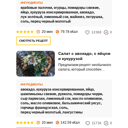
рецепте предлагаем добавить
ИНГРЕДИЕНТЫ
кусочки авокадо и свежих
крабовые палочки,
огурцы,
помидоры свежие,
овощей.
яйцо,
кукуруза консервированная,
авокадо,
лук зелёный,
лимонный сок,
майонез,
петрушка,
соль,
перец черный молотый
20 мин
79.78 кКал
12368
0
СМОТРЕТЬ РЕЦЕПТ
Салат с авокадо, с яйцом
и кукурузой
Предлагаем рецепт необычного
салата, который способен
удивить новым вкусом и
порадовать приятным
сочетанием ингредиентов -
ИНГРЕДИЕНТЫ
салат с авокадо, с яйцом и
авокадо,
кукуруза консервированная,
яйцо,
кукурузой. Шампиньоны в
шампиньоны свежие,
руккола,
помидоры черри,
компании с авокадо и мини
сыр пармезан,
лимонный сок,
масло оливковое,
кукурузой формируют очень
соль,
масло оливковое,
бальзамический уксус,
удачный тандем.
горчица французская,
соль,
перец черный молотый,
лангустины
20 мин
142.59 кКал
11736
0