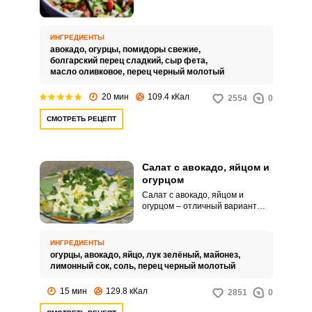
едой. Готовится он быстро и
несложно, содержит максимум
витаминов и станет отличным
ИНГРЕДИЕНТЫ
завтраком или альтернативой
авокадо,
огурцы,
помидоры свежие,
быстрому и низкокалорийному
болгарский перец сладкий,
сыр фета,
обеду.
масло оливковое,
перец черный молотый
20 мин
109.4 кКал
2554
0
СМОТРЕТЬ РЕЦЕПТ
Салат с авокадо, яйцом и
огурцом
Салат с авокадо, яйцом и
огурцом – отличный вариант
салата на скорую руку. Таким
блюдом можно плотно
перекусить, а можно и на ужин
ИНГРЕДИЕНТЫ
подать.
огурцы,
авокадо,
яйцо,
лук зелёный,
майонез,
лимонный сок,
соль,
перец черный молотый
15 мин
129.8 кКал
2851
0