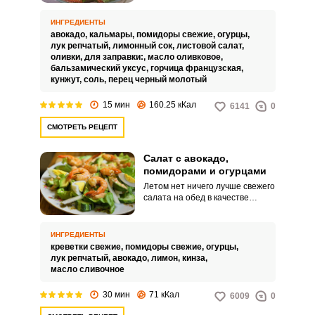
Правильный способ
приготовления сделает блюдо
ИНГРЕДИЕНТЫ
полезным для фигуры и при
авокадо,
кальмары,
помидоры свежие,
огурцы,
этом очень сытным.
лук репчатый,
лимонный сок,
листовой салат,
оливки,
для заправки:,
масло оливковое,
бальзамический уксус,
горчица французская,
кунжут,
соль,
перец черный молотый
15 мин
160.25 кКал
6141
0
СМОТРЕТЬ РЕЦЕПТ
Салат с авокадо,
помидорами и огурцами
Летом нет ничего лучше свежего
салата на обед в качестве
закуски или основного блюда.
Салат с авокадо, помидорами и
огурцами приходится, как
ИНГРЕДИЕНТЫ
нельзя кстати, для летних
креветки свежие,
помидоры свежие,
огурцы,
солнечных дней, а также
лук репчатый,
авокадо,
лимон,
кинза,
порадует зимой и напомнит о
масло сливочное
теплом времени года.
30 мин
71 кКал
6009
0