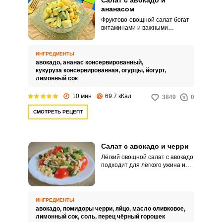
Салат с авокадо и
ананасом
Фруктово-овощной салат богат
витаминами и важными
элементами. Высокое
содержание полезных жиров в
авокадо делает блюдо сытным,
ИНГРЕДИЕНТЫ
а кисло-сладкая нотка ананаса
авокадо,
ананас консервированный,
добавит свою оригинальность
кукуруза консервированная,
огурцы,
йогурт,
вкуса.
лимонный сок
10 мин
69.7 кКал
3849
0
СМОТРЕТЬ РЕЦЕПТ
Салат с авокадо и черри
Лёгкий овощной салат с авокадо
подходит для лёгкого ужина и
полностью соответствует
принципам здорового питания.
Вкусная и витаминная закуска
принесёт вам много пользы, а
ИНГРЕДИЕНТЫ
процесс приготовления не
авокадо,
помидоры черри,
яйцо,
масло оливковое,
отнимет свободное время.
лимонный сок,
соль,
перец чёрный горошек