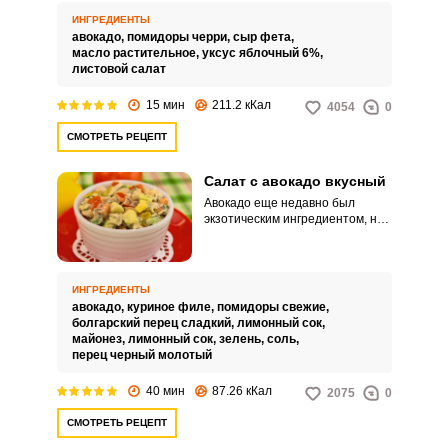
людей, питающихся правильно.
И неудивительно: в
ИНГРЕДИЕНТЫ
нем содержится огромное
авокадо,
помидоры черри,
сыр фета,
количество полезных веществ.
масло растительное,
уксус яблочный 6%,
листовой салат
15 мин
211.2 кКал
4054
0
СМОТРЕТЬ РЕЦЕПТ
Салат с авокадо вкусный
Авокадо еще недавно был
экзотическим ингредиентом, но
сейчас он все чаще встречается
в различных рецептах. И
немудрено: этот уникальный
фрукт отлично сочетается с
ИНГРЕДИЕНТЫ
другими продуктами.
авокадо,
куриное филе,
помидоры свежие,
болгарский перец сладкий,
лимонный сок,
майонез,
лимонный сок,
зелень,
соль,
перец черный молотый
40 мин
87.26 кКал
2075
0
СМОТРЕТЬ РЕЦЕПТ