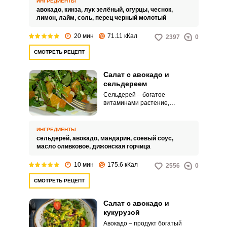
ИНГРЕДИЕНТЫ
рецепт полезного салата с
авокадо,
кинза,
лук зелёный,
огурцы,
чеснок,
авокадо и огурцом.
лимон,
лайм,
соль,
перец черный молотый
20 мин
71.11 кКал
2397
0
СМОТРЕТЬ РЕЦЕПТ
Салат с авокадо и
сельдереем
Сельдерей – богатое
витаминами растение,
обладающее полезными
свойствами. В приготовлении
блюд используют зелень
ИНГРЕДИЕНТЫ
сельдерея, а также корень
сельдерей,
авокадо,
мандарин,
соевый соус,
сельдерея.
масло оливковое,
дижонская горчица
10 мин
175.6 кКал
2556
0
СМОТРЕТЬ РЕЦЕПТ
Салат с авокадо и
кукурузой
Авокадо – продукт богатый