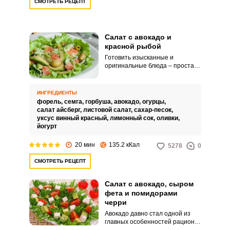
СМОТРЕТЬ РЕЦЕПТ
Салат с авокадо и
красной рыбой
Готовить изысканные и
оригинальные блюда – простая
задача, если знать, как это
сделать без хлопот и используя
знакомые ингредиенты. Салат с
ИНГРЕДИЕНТЫ
авокадо и красной рыбой удивит
форель,
семга,
горбуша,
авокадо,
огурцы,
вас и ваших домочадцев
салат айсберг,
листовой салат,
сахар-песок,
необычностью вкуса и
уксус винный красный,
лимонный сок,
оливки,
легкостью.
йогурт
20 мин
135.2 кКал
5278
0
СМОТРЕТЬ РЕЦЕПТ
Салат с авокадо, сыром
фета и помидорами
черри
Авокадо давно стал одной из
главных особенностей рациона