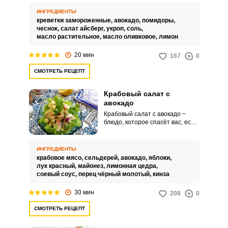
вкусом и аппетитным видом.
Такое холодное блюдо идеально
ИНГРЕДИЕНТЫ
подойдет для полезного обеда
креветки замороженные,
авокадо,
помидоры,
или ужина.
чеснок,
салат айсберг,
укроп,
соль,
масло растительное,
масло оливковое,
лимон
20 мин
167
0
СМОТРЕТЬ РЕЦЕПТ
Крабовый салат с
авокадо
Крабовый салат с авокадо −
блюдо, которое спасёт вас, если
гости уже буквально на пороге,
так как готовится этот салат
очень быстро и вам необходимо
ИНГРЕДИЕНТЫ
потратить силы только на
крабовое мясо,
сельдерей,
авокадо,
яблоки,
нарезку ингредиентов. Просто,
лук красный,
майонез,
лимонная цедра,
быстро, но при этом так вкусно,
соевый соус,
перец чёрный молотый,
кинза
что никто и не подумает, что вы
приготовили его на скорую руку!
30 мин
208
0
СМОТРЕТЬ РЕЦЕПТ