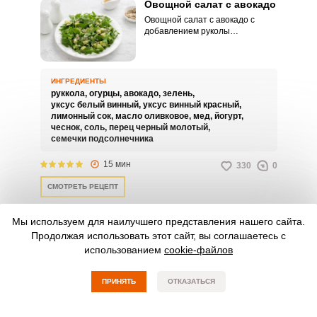
Овощной салат с авокадо
Овощной салат с авокадо с
добавлением руколы
получается невероятно вкусным
и полезным, очень ярким, с
насыщенным зеленым цветом.
Для его приготовления нужно
ИНГРЕДИЕНТЫ
всего 15 минут.
руккола,
огурцы,
авокадо,
зелень,
уксус белый винный,
уксус винный красный,
лимонный сок,
масло оливковое,
мед,
йогурт,
чеснок,
соль,
перец черный молотый,
семечки подсолнечника
15 мин
330
0
СМОТРЕТЬ РЕЦЕПТ
Мы используем для наилучшего представления нашего сайта.
Продолжая использовать этот сайт, вы соглашаетесь с
Кето салат с авокадо
использованием
cookie-файлов
Кето салат с авокадо – это
блюдо, которое я часто подаю к
обеду или ужину. Оно
ПРИНЯТЬ
ОТКАЗАТЬСЯ
достаточно сытное благодаря
лососю, авокадо, сыру и
кедровым орешкам.
ИНГРЕДИЕНТЫ