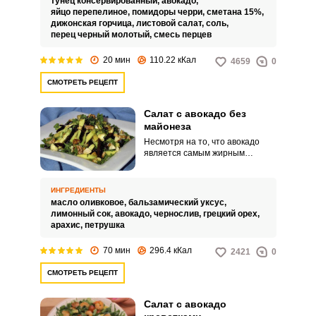
тунец консервированный,
авокадо,
перепелов, авокадо и листья
яйцо перепелиное,
помидоры черри,
сметана 15%,
салата.
дижонская горчица,
листовой салат,
соль,
перец черный молотый,
смесь перцев
20 мин
110.22 кКал
4659
0
СМОТРЕТЬ РЕЦЕПТ
Салат с авокадо без
майонеза
Несмотря на то, что авокадо
является самым жирным
овощем, он очень востребован
среди тех, кто хочет похудеть.
Он имеет мягкий нейтральный
ИНГРЕДИЕНТЫ
вкус, что дает возможность
масло оливковое,
бальзамический уксус,
использовать его во множестве
лимонный сок,
авокадо,
чернослив,
грецкий орех,
рецептов салатов, бутербродов
арахис,
петрушка
и других закусок.
70 мин
296.4 кКал
2421
0
СМОТРЕТЬ РЕЦЕПТ
Салат с авокадо