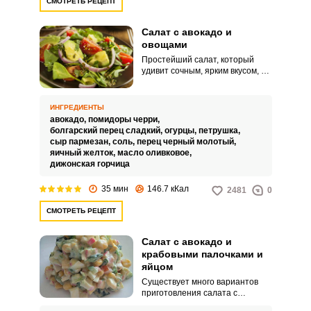
СМОТРЕТЬ РЕЦЕПТ
Салат с авокадо и
овощами
Простейший салат, который
удивит сочным, ярким вкусом, а
также снабдит огромным
количеством витаминов.
Подойдет, и как гарнир к мясу, и
ИНГРЕДИЕНТЫ
как отдельный перекус в
авокадо,
помидоры черри,
сочетании, например, с
болгарский перец сладкий,
огурцы,
петрушка,
румяными тостами.
сыр пармезан,
соль,
перец черный молотый,
яичный желток,
масло оливковое,
дижонская горчица
35 мин
146.7 кКал
2481
0
СМОТРЕТЬ РЕЦЕПТ
Салат с авокадо и
крабовыми палочками и
яйцом
Существует много вариантов
приготовления салата с
крабовыми палочками. В этом