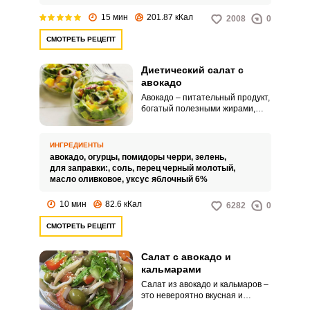
15 мин
201.87 кКал
2008
0
СМОТРЕТЬ РЕЦЕПТ
Диетический салат с
авокадо
Авокадо – питательный продукт,
богатый полезными жирами,
которые так важны для
похудения. Салат из такого
плода отлично подойдёт для
ИНГРЕДИЕНТЫ
диетического перекуса или
авокадо,
огурцы,
помидоры черри,
зелень,
ужина.
для заправки:,
соль,
перец черный молотый,
масло оливковое,
уксус яблочный 6%
10 мин
82.6 кКал
6282
0
СМОТРЕТЬ РЕЦЕПТ
Салат с авокадо и
кальмарами
Салат из авокадо и кальмаров –
это невероятно вкусная и
красивая в подаче закуска.