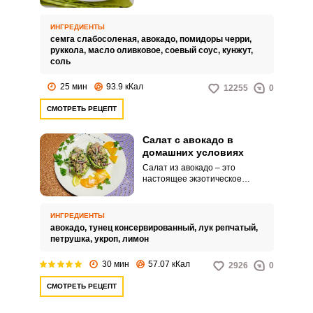
сочетаются между собой и
дополняют друг друга. Вкус
авокадо преобразится
ИНГРЕДИЕНТЫ
благодаря красной рыбе.
семга слабосоленая,
авокадо,
помидоры черри,
руккола,
масло оливковое,
соевый соус,
кунжут,
соль
25 мин
93.9 кКал
12255
0
СМОТРЕТЬ РЕЦЕПТ
Салат с авокадо в
домашних условиях
Салат из авокадо – это
настоящее экзотическое
лакомство. Несмотря на то, что
авокадо относится к фруктам, он
отлично сочетается с рыбой и
ИНГРЕДИЕНТЫ
мясом.
авокадо,
тунец консервированный,
лук репчатый,
петрушка,
укроп,
лимон
30 мин
57.07 кКал
2926
0
СМОТРЕТЬ РЕЦЕПТ