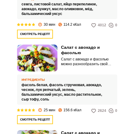
очень вкусный, во-вторых,
семга,
листовой салат,
яйцо перепелиное,
благодаря содержанию
авокадо,
кунжут,
масло оливковое,
мёд,
диетических продуктов и легкой
бальзамический уксус
заправки – очень полезный и не
вредит фигуре.
30 мин
114.2 кКал
4012
0
СМОТРЕТЬ РЕЦЕПТ
Салат с авокадо и
фасолью
Салат с авокадо и фасолью
можно разнообразить свой
рацион в период поста, ведь он
не содержит продуктов
животного происхождения. Нам
ИНГРЕДИЕНТЫ
понадобятся два вида фасоли:
фасоль белая,
фасоль стручковая,
авокадо,
спаржа и консервированная
чеснок,
лук репчатый,
зелень,
белая фасоль.
бальзамический уксус,
масло растительное,
сыр тофу,
соль
25 мин
156.6 кКал
2624
0
СМОТРЕТЬ РЕЦЕПТ
Салат с авокадо и