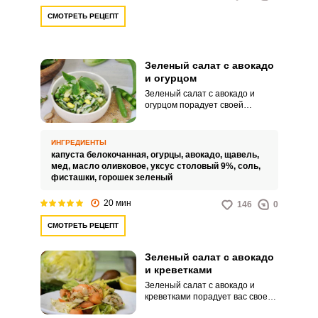
СМОТРЕТЬ РЕЦЕПТ
Зеленый салат с авокадо
и огурцом
Зеленый салат с авокадо и
огурцом порадует своей
питательностью, ярким видом и
приятным вкусом. Такое
угощение содержит много
ИНГРЕДИЕНТЫ
клетчатки, витаминов,
капуста белокочанная,
огурцы,
авокадо,
щавель,
минералов и полезных
мед,
масло оливковое,
уксус столовый 9%,
соль,
ненасыщенных жиров.
фисташки,
горошек зеленый
20 мин
146
0
СМОТРЕТЬ РЕЦЕПТ
Зеленый салат с авокадо
и креветками
Зеленый салат с авокадо и
креветками порадует вас своей
питательностью, интересным