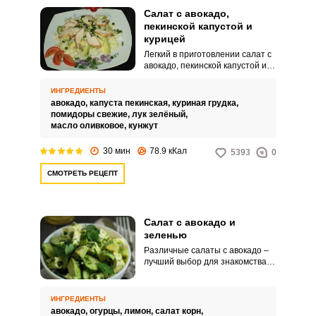
Салат с авокадо,
пекинской капустой и
курицей
Легкий в приготовлении салат с
авокадо, пекинской капустой и
курицей готовится из простых
ингредиентов, которые
ИНГРЕДИЕНТЫ
несложно найти в любом
авокадо,
капуста пекинская,
куриная грудка,
супермаркете. Блюдо
помидоры свежие,
лук зелёный,
получается довольно сытным и
масло оливковое,
кунжут
при этом некалорийным,
поэтому подходит как для
30 мин
78.9 кКал
5393
0
перекуса, так и для легкого
ужина.
СМОТРЕТЬ РЕЦЕПТ
Салат с авокадо и
зеленью
Различные салаты с авокадо –
лучший выбор для знакомства с
этим замечательным фруктом.
Сочный свежий огурчик, кусочки
сливочного авокадо, лимон,
ИНГРЕДИЕНТЫ
помогающий сохранить вкус и
авокадо,
огурцы,
лимон,
салат корн,