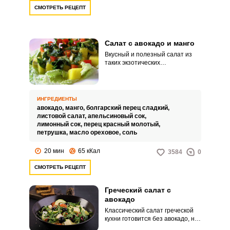
СМОТРЕТЬ РЕЦЕПТ
Салат с авокадо и манго
Вкусный и полезный салат из
таких экзотических
ингредиентов как манго и
авокадо не оставит
равнодушным ни одного
гурмана. Сочетание нежной
ИНГРЕДИЕНТЫ
мякоти авокадо и сочного манго
авокадо,
манго,
болгарский перец сладкий,
создают прекрасный вкусовой
листовой салат,
апельсиновый сок,
альянс, который дополняется
лимонный сок,
перец красный молотый,
уникальной заправкой из
петрушка,
масло ореховое,
соль
цитрусовых.
20 мин
65 кКал
3584
0
СМОТРЕТЬ РЕЦЕПТ
Греческий салат с
авокадо
Классический салат греческой
кухни готовится без авокадо, но
этот плод точно не будет здесь