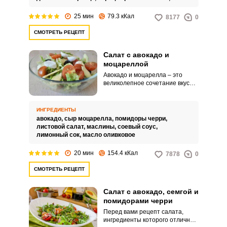
25 мин
79.3 кКал
8177
0
СМОТРЕТЬ РЕЦЕПТ
Салат с авокадо и
моцареллой
Авокадо и моцарелла – это
великолепное сочетание вкусов.
Салат из этих продуктов может
стать отличным дополнением к
основному блюду, а также
ИНГРЕДИЕНТЫ
сыграть роль самостоятельного.
авокадо,
сыр моцарелла,
помидоры черри,
листовой салат,
маслины,
соевый соус,
лимонный сок,
масло оливковое
20 мин
154.4 кКал
7878
0
СМОТРЕТЬ РЕЦЕПТ
Салат с авокадо, семгой и
помидорами черри
Перед вами рецепт салата,
ингредиенты которого отлично