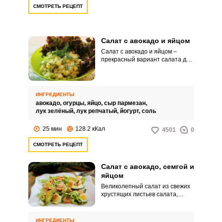
СМОТРЕТЬ РЕЦЕПТ
Салат с авокадо и яйцом
Салат с авокадо и яйцом –
прекрасный вариант салата для
тех, кто не ест мясные
продукты. Входящее в состав
авокадо очень полезно и
питательно, а в сочетании со
ИНГРЕДИЕНТЫ
свежим огурцом и зеленым
авокадо,
огурцы,
яйцо,
сыр пармезан,
луком салат приобретает
лук зелёный,
лук репчатый,
йогурт,
соль
летнюю свежесть и
великолепный вкус.
25 мин
128.2 кКал
4501
0
СМОТРЕТЬ РЕЦЕПТ
Салат с авокадо, семгой и
яйцом
Великолепный салат из свежих
хрустящих листьев салата,
нежнейшего авокадо и филе
семги – прекрасный вариант
легкого ужина. Во-первых – он
ИНГРЕДИЕНТЫ