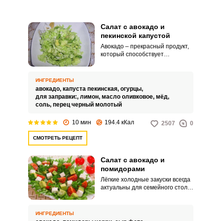
Салат с авокадо и
пекинской капустой
Авокадо – прекрасный продукт,
который способствует
похудению благодаря легкой
усвояемости
мононенасыщенных жиров. Я
ИНГРЕДИЕНТЫ
хочу предложить рецепт
авокадо,
капуста пекинская,
огурцы,
полезного салата с авокадо и
для заправки:,
лимон,
масло оливковое,
мёд,
пекинской капустой.
соль,
перец черный молотый
10 мин
194.4 кКал
2507
0
СМОТРЕТЬ РЕЦЕПТ
Салат с авокадо и
помидорами
Лёгкие холодные закуски всегда
актуальны для семейного стола.
Свежий и приятный салат с
авокадо и помидорами порадует
вас своим особенным вкусом и
ИНГРЕДИЕНТЫ
лёгким приготовлением.