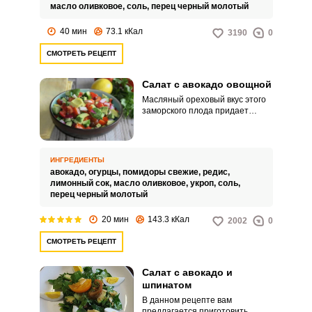
цвет блюда, и много сочных и
масло оливковое,
соль,
перец черный молотый
хрустящих листьев салата корн.
40 мин
73.1 кКал
3190
0
СМОТРЕТЬ РЕЦЕПТ
Салат с авокадо овощной
Масляный ореховый вкус этого
заморского плода придает
пикантные нотки любому
овощному салату, толко нужно
выбрать в маркете зрелый
авокадо. В этом рецепте вам
ИНГРЕДИЕНТЫ
предлагается использовать для
авокадо,
огурцы,
помидоры свежие,
редис,
салата огурцы, помидорки,
лимонный сок,
масло оливковое,
укроп,
соль,
сладкий перец и редис.
перец черный молотый
20 мин
143.3 кКал
2002
0
СМОТРЕТЬ РЕЦЕПТ
Салат с авокадо и
шпинатом
В данном рецепте вам
предлагается приготовить