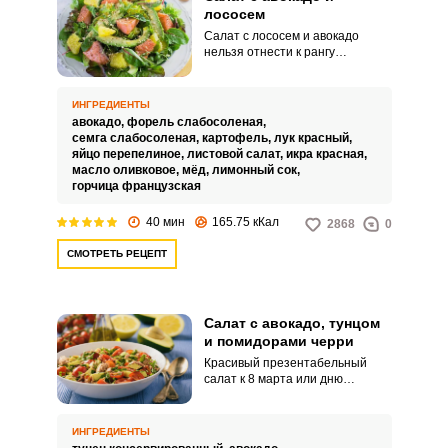
лососем
Салат с лососем и авокадо
нельзя отнести к рангу
дешевых, однако и плод, и рыба
являются лидерами по
полезным веществам и хорошо
ИНГРЕДИЕНТЫ
сочетаются между собой. Такой
авокадо,
форель слабосоленая,
салат послужит сытным
семга слабосоленая,
картофель,
лук красный,
перекусом в течение трудового
яйцо перепелиное,
листовой салат,
икра красная,
дня.
масло оливковое,
мёд,
лимонный сок,
горчица французская
40 мин
165.75 кКал
2868
0
СМОТРЕТЬ РЕЦЕПТ
Салат с авокадо, тунцом
и помидорами черри
Красивый презентабельный
салат к 8 марта или дню
рождения любимой девушки,
вкусный и не калорийный. В его
состав входит
ИНГРЕДИЕНТЫ
консервированный тунец, яйца