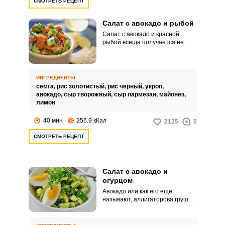
СМОТРЕТЬ РЕЦЕПТ
блюда. Для салата выбирайте
только самые спелые авокадо,
чтобы было еще вкуснее.
Салат с авокадо и рыбой
Салат с авокадо и красной
рыбой всегда получается не
Запомнить меня
только вкусным, но и очень
изысканным, он может стать
полноценным самостоятельным
ВХОД
блюдом для легкого ужина или
ИНГРЕДИЕНТЫ
же дополнить собой любое
семга,
рис золотистый,
рис черный,
укроп,
ЕЩЕ НЕ ЗАРЕГИСТРИРОВАННЫ?
праздничное застолье. Если вам
авокадо,
сыр творожный,
сыр пармезан,
майонез,
вдруг не удастся купить авокадо,
лимон
тогда замените его свежим
Забыли пароль?
огурцом – этот овощ также
40 мин
256.9 кКал
2125
0
хорошо подойдет для
добавления в такой салат.
СМОТРЕТЬ РЕЦЕПТ
Салат с авокадо и
огурцом
Авокадо или как его еще
называют, аллигаторова груша –
продукт богатый большим
количеством витаминов и
минералов. Я хочу предложить