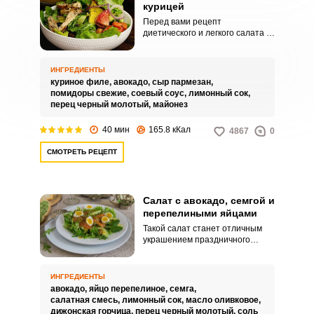
курицей
Перед вами рецепт
диетического и легкого салата с
авокадо и куриным филе.
Экзотический фрукт придаст
салату изысканный вкус.
ИНГРЕДИЕНТЫ
куриное филе,
авокадо,
сыр пармезан,
помидоры свежие,
соевый соус,
лимонный сок,
перец черный молотый,
майонез
40 мин
165.8 кКал
4867
0
СМОТРЕТЬ РЕЦЕПТ
Салат с авокадо, семгой и
перепелиными яйцами
Такой салат станет отличным
украшением праздничного
стола. Экзотический салат
получается вкусным и сытным.
ИНГРЕДИЕНТЫ
авокадо,
яйцо перепелиное,
семга,
салатная смесь,
лимонный сок,
масло оливковое,
дижонская горчица,
перец черный молотый,
соль