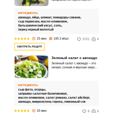
легкий и полезный салат из
авокадо и зелени шпината. В
него для сытности добавим
ИНГРЕДИЕНТЫ
отварное яйцо, свежий помидор
авокадо,
яйцо,
шпинат,
помидоры свежие,
и сыр.
сыр пармезан,
масло оливковое,
бальзамический уксус,
соль,
перец черный молотый
25 мин
195.3 кКал
2721
0
СМОТРЕТЬ РЕЦЕПТ
Зеленый салат с авокадо
Зеленый салат с авокадо – это
легкая, сочная и вкусная закуска.
Его можно кушать просто так с
поджаренным тостом или
подавать в качестве гарнира к
мясу и рыбе.
ИНГРЕДИЕНТЫ
сыр фета,
огурцы,
заправка салатная базиликовая,
масло оливковое,
салат романо,
салат айсберг,
авокадо,
микрозелень гороха,
лимонный сок
20 мин
6
0