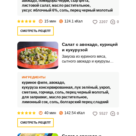
авокадо,
помидоры черри,
сыр фета,
листовой салат,
масло растительное,
уксус яблочный 6%,
соль,
перец черный молотый
15 мин
124.1 кКал
2207
0
СМОТРЕТЬ РЕЦЕПТ
Салат с авокадо, курицей
и кукурузой
Закуска из куриного мяса,
сытного авокадо и кукурузы
придётся по вкусу вашим
родным. Вкусный и полезный
салат подходит для семейного
ИНГРЕДИЕНТЫ
ужина в качестве основного
куриное филе,
авокадо,
блюда.
кукуруза консервированная,
лук зелёный,
укроп,
сметана,
горчица,
соль,
перец черный молотый,
для заправки:,
масло растительное,
лимонный сок,
соль,
болгарский перец сладкий
40 мин
142.54 кКал
5527
0
СМОТРЕТЬ РЕЦЕПТ