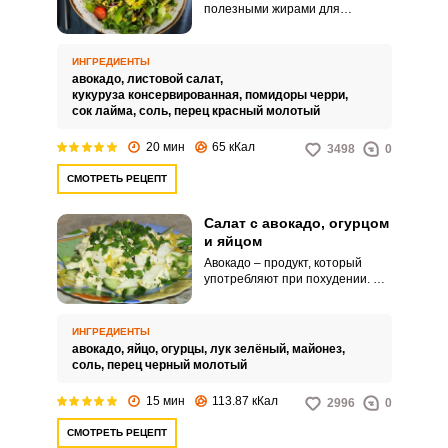
полезными жирами для
организма человека. Я хочу
предложить рецепт вкусного
полезного салата с авокадо и
ИНГРЕДИЕНТЫ
консервированной кукурузой.
авокадо,
листовой салат,
кукуруза консервированная,
помидоры черри,
сок лайма,
соль,
перец красный молотый
20 мин
65 кКал
3498
0
СМОТРЕТЬ РЕЦЕПТ
Салат с авокадо, огурцом
и яйцом
Авокадо – продукт, который
употребляют при похудении. Я
хочу предложить рецепт
полезного салата с авокадо и
огурцом.
ИНГРЕДИЕНТЫ
авокадо,
яйцо,
огурцы,
лук зелёный,
майонез,
соль,
перец черный молотый
15 мин
113.87 кКал
2996
0
СМОТРЕТЬ РЕЦЕПТ