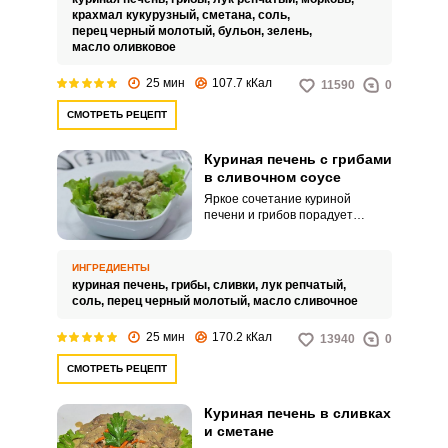
крахмал кукурузный,
сметана,
соль,
перец черный молотый,
бульон,
зелень,
масло оливковое
25 мин
107.7 кКал
11590
0
СМОТРЕТЬ РЕЦЕПТ
Куриная печень с грибами
в сливочном соусе
Яркое сочетание куриной
печени и грибов порадует
домашних своим вкусом.
Приготовьте продукты в нежном
сливочном соусе.
ИНГРЕДИЕНТЫ
куриная печень,
грибы,
сливки,
лук репчатый,
соль,
перец черный молотый,
масло сливочное
25 мин
170.2 кКал
13940
0
СМОТРЕТЬ РЕЦЕПТ
Куриная печень в сливках
и сметане