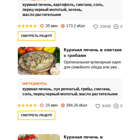
картофелем в сметане.
куриная печень,
картофель,
сметана,
соль,
перец черный молотый,
зелень,
масло растительное
35 мин
173.2 кКал
35648
0
СМОТРЕТЬ РЕЦЕПТ
Куриная печень в сметане
с грибами
Оригинальная кулинарная идея
для семейного обеда или ужина
– сытная куриная печень с
грибами в сметане. Простое в
приготовлении блюдо выходит
ИНГРЕДИЕНТЫ
аппетитным и насыщенным по
куриная печень,
лук репчатый,
грибы,
сметана,
вкусу.
соль,
перец черный молотый,
масло растительное
25 мин
394.26 кКал
8460
0
СМОТРЕТЬ РЕЦЕПТ
Куриная печень в