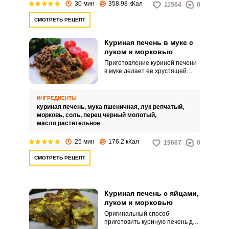
30 мин
358.98 кКал
11564
0
СМОТРЕТЬ РЕЦЕПТ
Куриная печень в муке с
луком и морковью
Приготовление куриной печени
в муке делает ее хрустящей
снаружи с сочной внутри.
Дополните продукт луком и
морковью, получите яркое
ИНГРЕДИЕНТЫ
угощение для вашего стола.
куриная печень,
мука пшеничная,
лук репчатый,
морковь,
соль,
перец черный молотый,
масло растительное
25 мин
176.2 кКал
19667
0
СМОТРЕТЬ РЕЦЕПТ
Куриная печень с яйцами,
луком и морковью
Оригинальный способ
приготовить куриную печень для