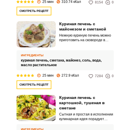
25 мин
310.74 кКал
8154
0
СМОТРЕТЬ РЕЦЕПТ
Куриная печень с
майонезом и сметаной
Нежную куриную печень можно
приготовить на сковороде в
сметане и майонезе. Блюдо
порадует оригинальным сочным
вкусом.
ИНГРЕДИЕНТЫ
куриная печень,
сметана,
майонез,
соль,
вода,
масло растительное
25 мин
272.9 кКал
7284
0
СМОТРЕТЬ РЕЦЕПТ
Куриная печень с
картошкой, тушеная в
сметане
Сытная и простая в исполнении
кулинарная идея порадует
каждую хозяйку. Оцените рецепт
тушеной куриной печени с
ИНГРЕДИЕНТЫ