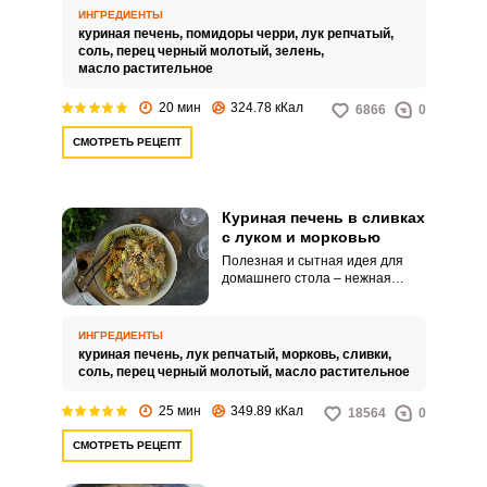
ярким вкусом, ароматом и
ИНГРЕДИЕНТЫ
внешним видом.
куриная печень,
помидоры черри,
лук репчатый,
соль,
перец черный молотый,
зелень,
масло растительное
20 мин
324.78 кКал
6866
0
СМОТРЕТЬ РЕЦЕПТ
Куриная печень в сливках
с луком и морковью
Полезная и сытная идея для
домашнего стола – нежная
куриная печень со сливками и
овощами. Блюдо удивит своим
вкусом и простым процессом
ИНГРЕДИЕНТЫ
приготовления.
куриная печень,
лук репчатый,
морковь,
сливки,
соль,
перец черный молотый,
масло растительное
25 мин
349.89 кКал
18564
0
СМОТРЕТЬ РЕЦЕПТ