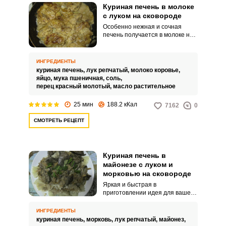
Куриная печень в молоке
с луком на сковороде
Особенно нежная и сочная
печень получается в молоке на
сковороде. Добавление в блюдо
лука сделает еще более
ароматным.
ИНГРЕДИЕНТЫ
куриная печень,
лук репчатый,
молоко коровье,
яйцо,
мука пшеничная,
соль,
перец красный молотый,
масло растительное
25 мин
188.2 кКал
7162
0
СМОТРЕТЬ РЕЦЕПТ
Куриная печень в
майонезе с луком и
морковью на сковороде
Яркая и быстрая в
приготовлении идея для вашего
обеда – аппетитная куриная
печень с луком и морковью в
ИНГРЕДИЕНТЫ
майонезе. Сытное горячее
куриная печень,
морковь,
лук репчатый,
майонез,
блюдо можно приготовить за