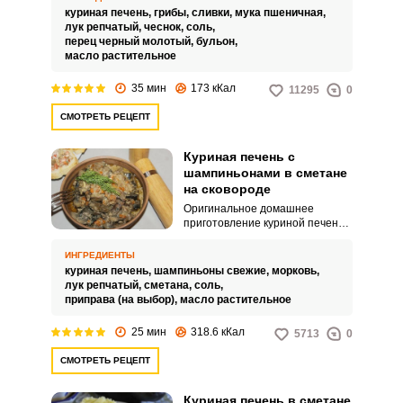
куриная печень,
грибы,
сливки,
мука пшеничная,
лук репчатый,
чеснок,
соль,
перец черный молотый,
бульон,
масло растительное
35 мин
173 кКал
11295
0
СМОТРЕТЬ РЕЦЕПТ
Куриная печень с
шампиньонами в сметане
на сковороде
Оригинальное домашнее
приготовление куриной печени
– с добавлением шампиньонов и
сметаны. Блюдо выходит
ИНГРЕДИЕНТЫ
сытным, нежным и сочным по
куриная печень,
шампиньоны свежие,
морковь,
вкусу.
лук репчатый,
сметана,
соль,
приправа (на выбор),
масло растительное
25 мин
318.6 кКал
5713
0
СМОТРЕТЬ РЕЦЕПТ
Куриная печень в сметане