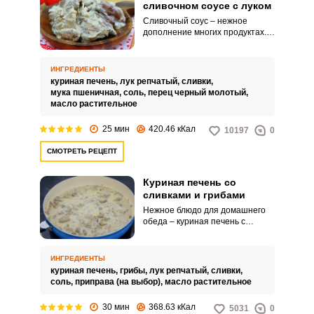
сливочном соусе с луком
Сливочный соус – нежное
дополнение многих продуктах.
Используйте молочный
ингредиент для приготовления
куриной печени.
ИНГРЕДИЕНТЫ
куриная печень,
лук репчатый,
сливки,
мука пшеничная,
соль,
перец черный молотый,
масло растительное
25 мин
420.46 кКал
10197
0
СМОТРЕТЬ РЕЦЕПТ
Куриная печень со
сливками и грибами
Нежное блюдо для домашнего
обеда – куриная печень с
грибами и сливками. Подавайте
вместе с гарниром.
ИНГРЕДИЕНТЫ
куриная печень,
грибы,
лук репчатый,
сливки,
соль,
приправа (на выбор),
масло растительное
30 мин
368.63 кКал
5031
0