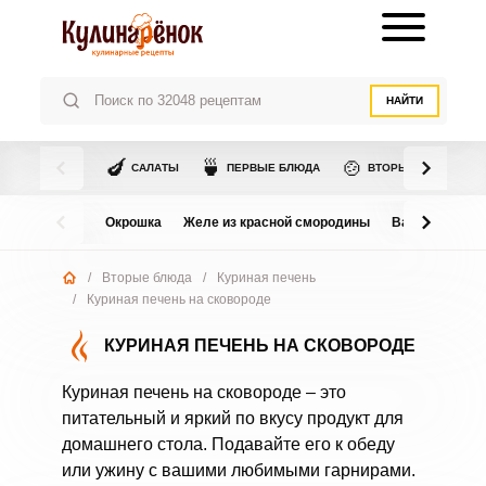
НАЙТИ
🍆
🍵
🍲
САЛАТЫ
ПЕРВЫЕ БЛЮДА
ВТОРЫЕ БЛЮДА
Окрошка
Желе из красной смородины
Варенье из в
/
Вторые блюда
/
Куриная печень
/
Куриная печень на сковороде
КУРИНАЯ ПЕЧЕНЬ НА СКОВОРОДЕ
Куриная печень на сковороде – это
питательный и яркий по вкусу продукт для
домашнего стола. Подавайте его к обеду
или ужину с вашими любимыми гарнирами.