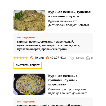
Куриная печень, тушеная
в сметане с луком
Куриная печень – это
диетический продукт, богатый
фолиевой кислотой. Поэтому
так важно включать ее в свой
рацион питания, тем более
ИНГРЕДИЕНТЫ
приготовить его вкусно можно
куриная печень,
сметана,
лук репчатый,
очень просто по этому рецепту.
мука пшеничная,
масло растительное,
соль,
мускатный орех,
прованские травы
40 мин
491.07 кКал
14376
0
СМОТРЕТЬ РЕЦЕПТ
Куриная печень с
грибами, луком и
морковью
Оцените простую и вкусную
идею для вашего домашнего
стола. Приготовьте куриную
печень с грибами и овощами.
ИНГРЕДИЕНТЫ
куриная печень,
грибы,
лук репчатый,
морковь,