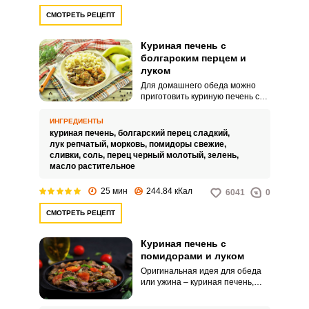
СМОТРЕТЬ РЕЦЕПТ
Куриная печень с
болгарским перцем и
луком
Для домашнего обеда можно
приготовить куриную печень со
сладким болгарским перцем и
луком. Простое в приготовлении
ИНГРЕДИЕНТЫ
блюдо порадует ярким
куриная печень,
болгарский перец сладкий,
ароматом и сочным вкусом.
лук репчатый,
морковь,
помидоры свежие,
сливки,
соль,
перец черный молотый,
зелень,
масло растительное
25 мин
244.84 кКал
6041
0
СМОТРЕТЬ РЕЦЕПТ
Куриная печень с
помидорами и луком
Оригинальная идея для обеда
или ужина – куриная печень,
зажаренная с луком и
помидорами. Продукт порадует