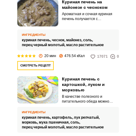
Куриная печень на
майонезе с чесноком
Ароматная и сочная куриная
печень получается с
добавлением майонеза и
чеснока. Подавайте сытное
угощение к обеду или ужину,
ИНГРЕДИЕНТЫ
дополнив любимым гарниром.
куриная печень,
чеснок,
майонез,
соль,
перец черный молотый,
масло растительное
20 мин
476.54 кКал
17071
0
СМОТРЕТЬ РЕЦЕПТ
Куриная печень с
картошкой, луком и
морковью
В качестве полезного и
питательного обеда можно
подать куриную печень с
картофелем, морковью и луком.
ИНГРЕДИЕНТЫ
Яркое блюдо разнообразит ваш
куриная печень,
картофель,
лук репчатый,
стол и порадует домашних
морковь,
мука пшеничная,
соль,
нежным вкусом.
перец черный молотый,
масло растительное