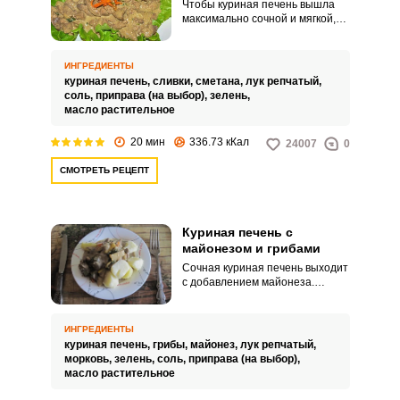
Чтобы куриная печень вышла
максимально сочной и мягкой,
пожарьте ее в сковороде с
добавлением сливок и сметаны.
Горячее домашнее блюдо
ИНГРЕДИЕНТЫ
порадует быстрым и простым
куриная печень,
сливки,
сметана,
лук репчатый,
приготовлением.
соль,
приправа (на выбор),
зелень,
масло растительное
20 мин
336.73 кКал
24007
0
СМОТРЕТЬ РЕЦЕПТ
Куриная печень с
майонезом и грибами
Сочная куриная печень выходит
с добавлением майонеза.
Дополнить горячее домашнее
блюдо можно грибами.
ИНГРЕДИЕНТЫ
куриная печень,
грибы,
майонез,
лук репчатый,
морковь,
зелень,
соль,
приправа (на выбор),
масло растительное