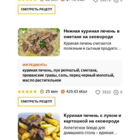
18278
0
СМОТРЕТЬ РЕЦЕПТ
Нежная куриная печень в
сметане на сковороде
Куриная печень считается
полезным и сытным продуктом.
Чтобы она вышла более вкусной
и нежной, используйте для
готовки сметану.
ИНГРЕДИЕНТЫ
куриная печень,
лук репчатый,
сметана,
прованские травы,
соль,
перец черный молотый,
масло растительное
25 мин
429.43 кКал
3922
0
СМОТРЕТЬ РЕЦЕПТ
Куриная печень с луком и
картошкой на сковороде
Аппетитное блюдо для
домашнего стола – куриная
печень с картофелем и луком.