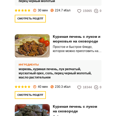
перец черный молотый
30 мин
224.7 кКал
15065
0
СМОТРЕТЬ РЕЦЕПТ
Куриная печень с луком и
морковью на сковороде
Простое и быстрое блюдо,
которое можно приготовить на
обед или ужин. Куриная печень
при правильном приготовлении
получается мягкой и вкусной.
ИНГРЕДИЕНТЫ
морковь,
куриная печень,
лук репчатый,
мускатный орех,
соль,
перец черный молотый,
масло растительное
40 мин
230.3 кКал
18344
0
СМОТРЕТЬ РЕЦЕПТ
Куриная печень с луком
на сковороде