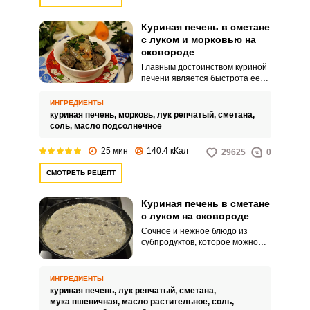
Куриная печень в сметане
с луком и морковью на
сковороде
Главным достоинством куриной
печени является быстрота ее
приготовления. Кроме того, она
полезна для укрепления
ИНГРЕДИЕНТЫ
иммунитета.
куриная печень,
морковь,
лук репчатый,
сметана,
соль,
масло подсолнечное
25 мин
140.4 кКал
29625
0
СМОТРЕТЬ РЕЦЕПТ
Куриная печень в сметане
с луком на сковороде
Сочное и нежное блюдо из
субпродуктов, которое можно
подать с картофельным пюре
или гречневой кашей. Самый
главный секрет – это сметанный
ИНГРЕДИЕНТЫ
соус, он придает блюду
куриная печень,
лук репчатый,
сметана,
уникальный вкус.
мука пшеничная,
масло растительное,
соль,