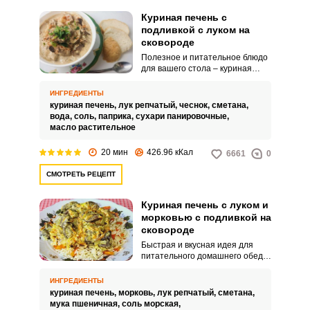
Куриная печень с
подливкой с луком на
сковороде
Полезное и питательное блюдо
для вашего стола – куриная
печень с ароматным луком и
подливкой. Продукт выйдет
ИНГРЕДИЕНТЫ
нежным и мягким.
куриная печень,
лук репчатый,
чеснок,
сметана,
вода,
соль,
паприка,
сухари панировочные,
масло растительное
20 мин
426.96 кКал
6661
0
СМОТРЕТЬ РЕЦЕПТ
Куриная печень с луком и
морковью с подливкой на
сковороде
Быстрая и вкусная идея для
питательного домашнего обеда
– куриная печень с луком и
морковью с подливкой. Блюдо
ИНГРЕДИЕНТЫ
порадует простым
куриная печень,
морковь,
лук репчатый,
сметана,
приготовлением, его можно
мука пшеничная,
соль морская,