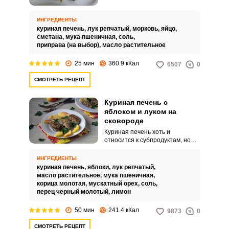
домашнего обеда – с
добавлением яиц, лука и
моркови. Блюдо порадует ярким
ИНГРЕДИЕНТЫ
вкусом и разнообразит ваше
куриная печень,
лук репчатый,
морковь,
яйцо,
повседневное меню.
сметана,
мука пшеничная,
соль,
приправа (на выбор),
масло растительное
25 мин
360.9 кКал
6507
0
СМОТРЕТЬ РЕЦЕПТ
Куриная печень с
яблоком и луком на
сковороде
Куриная печень хоть и
относится к субпродуктам, но
при правильном приготовлении
из нее получаются изысканные
ИНГРЕДИЕНТЫ
и вкусные блюда. К тому же, с
куриная печень,
яблоки,
лук репчатый,
печенью очень легко
масло растительное,
мука пшеничная,
экспериментировать, например,
корица молотая,
мускатный орех,
соль,
яркие сладкие нотки можно
перец черный молотый,
лимон
добавить с помощью яблок.
50 мин
241.4 кКал
9873
0
СМОТРЕТЬ РЕЦЕПТ