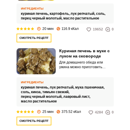
По простому рецепту вы
получите сытное горячее, не
ИНГРЕДИЕНТЫ
требующее дополнительного
куриная печень,
картофель,
лук репчатый,
соль,
гарнира.
перец черный молотый,
масло растительное
20 мин
116.9 кКал
19652
0
СМОТРЕТЬ РЕЦЕПТ
Куриная печень в муке с
луком на сковороде
Для домашнего обеда или
ужина можно приготовить
нежную куриную печень.
Простой рецепт порадует своим
быстрым приготовлением.
ИНГРЕДИЕНТЫ
куриная печень,
лук репчатый,
мука пшеничная,
соль,
кинза,
тимьян свежий,
перец черный молотый,
лавровый лист,
масло растительное
25 мин
375.52 кКал
4284
0
СМОТРЕТЬ РЕЦЕПТ