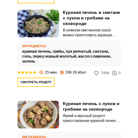
Куриная печень в сметане
с луком и грибами на
сковороде
Запомнить меня
В нежном сметанном соусе
можно приготовить куриную
печень с грибами и луком. Яркая
ВХОД
кулинарная идея порадует
ИНГРЕДИЕНТЫ
быстрым процессом
куриная печень,
грибы,
лук репчатый,
сметана,
ЕЩЕ НЕ ЗАРЕГИСТРИРОВАННЫ?
приготовления и сочным вкусом.
соль,
перец черный молотый,
масло сливочное,
зелень
Забыли пароль?
25 мин
296.39 кКал
7496
0
СМОТРЕТЬ РЕЦЕПТ
Куриная печень с луком и
грибами на сковороде
Яркий и вкусный рецепт
приготовления куриной печени
– с добавлением грибов и лука.
Блюдо порадует ароматом и
насыщенным вкусом.
ИНГРЕДИЕНТЫ