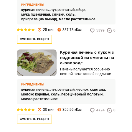
сливках с луком на сковороде.
ИНГРЕДИЕНТЫ
Сливки – идеальный продукт
куриная печень,
лук репчатый,
яйцо,
для приготовления куриной
мука пшеничная,
сливки,
соль,
печени.
приправа (на выбор),
масло растительное
25 мин
387.78 кКал
5399
0
СМОТРЕТЬ РЕЦЕПТ
Куриная печень с луком с
подливкой из сметаны на
сковороде
Печень получается особенно
нежной в сметанной подливке.
Попробуйте простой рецепт
куриного субпродукта с луком на
ИНГРЕДИЕНТЫ
сковороде.
куриная печень,
лук репчатый,
чеснок,
сметана,
молоко коровье,
соль,
перец черный молотый,
масло растительное
30 мин
355.96 кКал
4724
0
СМОТРЕТЬ РЕЦЕПТ