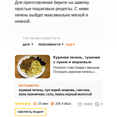
Для приготовления берите на заметку
простые пошаговые рецепты. С ними
печень выйдет максимально мягкой и
нежной.
Сортировать рецепты по:
дате
популярности
ЕЩЕ
Куриная печень, тушеная
с луком и морковью
Полезно тоже бывает вкусным.
Потушить куриную печень с
овощами можно за 15-20 минут
и у вас на столе будет вкусный и
полезный обед.
ИНГРЕДИЕНТЫ
куриная печень,
лук порей,
морковь,
сметана,
мука пшеничная,
соль,
перец черный молотый
25 мин
206.4 кКал
25002
0
СМОТРЕТЬ РЕЦЕПТ