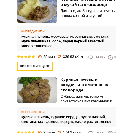
с мукой на сковороде
Для того, чтобы куриная печень
вышла сочной и с густой
подливой, добавьте в нее
сметану и муку. Нежное блюдо
по достоинству оценят
ИНГРЕДИЕНТЫ
домашние.
куриная печень,
морковь,
лук репчатый,
сметана,
мука пшеничная,
соль,
перец черный молотый,
масло сливочное
25 мин
336.93 кКал
34382
0
СМОТРЕТЬ РЕЦЕПТ
Куриная печень и
сердечки в сметане на
сковороде
Субпродукты часто могут
похвастаться питательными и
полезными свойствами.
Приготовьте простое и вкусное
ИНГРЕДИЕНТЫ
блюдо для вашего семейного
куриная печень,
куриное сердце,
лук репчатый,
стола – куриную печень и
сметана,
соль,
смесь перцев,
масло растительное
сердечки в сметане.
25 мин
174.3 кКал