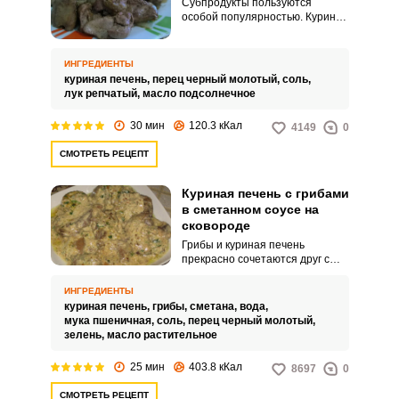
Субпродукты пользуются
особой популярностью. Куриная
печень не только легкий и
быстрый в приготовлении
продукт, но и очень полезный.
ИНГРЕДИЕНТЫ
куриная печень,
перец черный молотый,
соль,
лук репчатый,
масло подсолнечное
30 мин
120.3 кКал
4149
0
СМОТРЕТЬ РЕЦЕПТ
Куриная печень с грибами
ВХОД НА САЙТ
РЕГИСТРАЦИЯ
в сметанном соусе на
сковороде
Грибы и куриная печень
Войдите
прекрасно сочетаются друг с
другом. Приготовьте продукты
с помощью социальных сетей:
на сковороде с добавлением
ИНГРЕДИЕНТЫ
нежной сметаны.
куриная печень,
грибы,
сметана,
вода,
мука пшеничная,
соль,
перец черный молотый,
зелень,
масло растительное
или
25 мин
403.8 кКал
8697
0
СМОТРЕТЬ РЕЦЕПТ