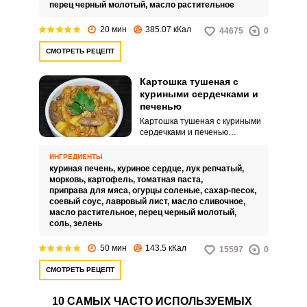
дополнить любым гарниром по
перец черный молотый,
масло растительное
вкусу.
20 мин
385.07 кКал
44675
0
СМОТРЕТЬ РЕЦЕПТ
Картошка тушеная с
куриными сердечками и
печенью
Картошка тушеная с куриными
сердечками и печенью
понравится большинству
попробовавших. Кто-то любит
ИНГРЕДИЕНТЫ
куриные сердечки и печень, а
куриная печень,
куриное сердце,
лук репчатый,
кто-то относится к этим
морковь,
картофель,
томатная паста,
продуктам настороженно.
приправа для мяса,
огурцы соленые,
сахар-песок,
соевый соус,
лавровый лист,
масло сливочное,
масло растительное,
перец черный молотый,
соль,
зелень
50 мин
143.5 кКал
15597
0
СМОТРЕТЬ РЕЦЕПТ
10 САМЫХ ЧАСТО ИСПОЛЬЗУЕМЫХ