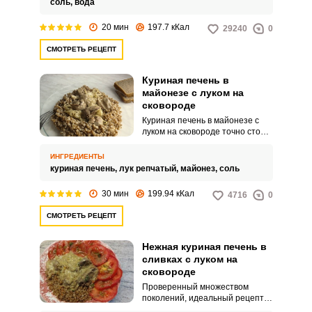
соль,
вода
считанные минуты.
20 мин
197.7 кКал
29240
0
СМОТРЕТЬ РЕЦЕПТ
Куриная печень в
майонезе с луком на
сковороде
Куриная печень в майонезе с
луком на сковороде точно стоит
попробовать приготовить! Яркая
по вкусу куриная печень
ИНГРЕДИЕНТЫ
выходит с добавлением лука и
куриная печень,
лук репчатый,
майонез,
соль
майонеза. Оцените простой
рецепт для вашего обеденного
30 мин
199.94 кКал
4716
0
меню.
СМОТРЕТЬ РЕЦЕПТ
Нежная куриная печень в
сливках с луком на
сковороде
Проверенный множеством
поколений, идеальный рецепт -
нежная куриная печень в