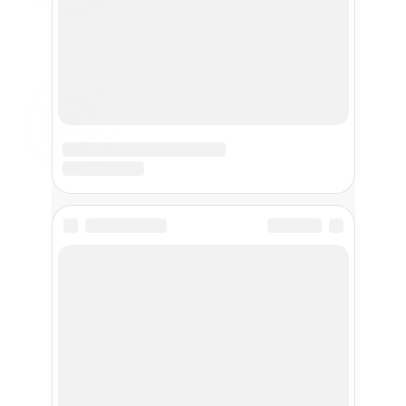
ВСЕ РУБРИКИ
Меню
Меню
Кулинары
Политика
конфиденциальности
О проекте
Пользовательское
Контакты
соглашение
Правила сайта
Политики cookies
Подписывайся на рассылку новых
рецептов и советов!