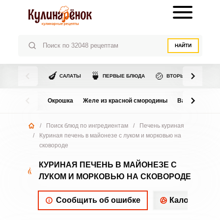
НАЙТИ
🍆
🍵
🍲
САЛАТЫ
ПЕРВЫЕ БЛЮДА
ВТОРЫЕ БЛЮДА
Окрошка
Желе из красной смородины
Варенье из в
/
Поиск блюд по ингредиентам
/
Печень куриная
/
Куриная печень в майонезе с луком и морковью на
сковороде
КУРИНАЯ ПЕЧЕНЬ В МАЙОНЕЗЕ С
ЛУКОМ И МОРКОВЬЮ НА СКОВОРОДЕ
Сообщить об ошибке
Калорийнос