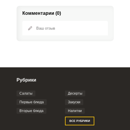
Комментарии (0)
Рубрики
Салаты
Десерты
Фото до 4 шт, до 5 mb
ПРИКРЕПИТЬ
Первые блюда
Закуски
Вторые блюда
Напитки
Отправляя эту форму, вы соглашаетесь с
ВСЕ РУБРИКИ
Правилами сайта
,
Политикой
конфиденциальности
,
Политикой обработки