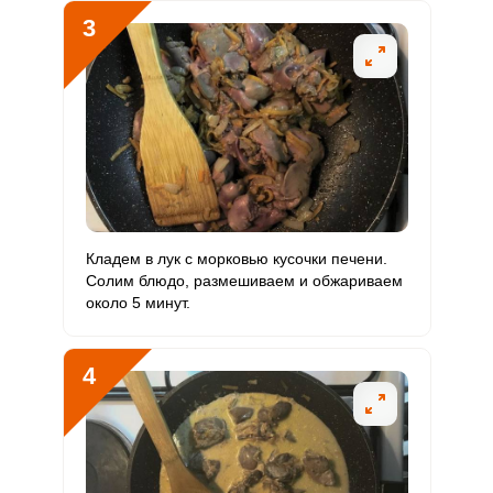
3
Магний
149.6 мг
400 мг
5.6
9.4
Натрий
886.7 мг
1300 мг
10.2
17.1
Сера
885.2 мг
500 мг
26.4
44.3
Фосфор
1182.5 мг
800 мг
22
37
Хлор
69.1 мг
2300 мг
0.4
0.8
Кладем в лук с морковью кусочки печени.
Алюминий
626.1 мкг
30 мкг
311
521.8
Солим блюдо, размешиваем и обжариваем
около 5 минут.
Железо
72.3 мг
18 мг
59.9
100.4
Йод
6.5 мкг
150 мкг
0.6
1.1
4
Кобальт
66.4 мкг
10 мкг
99
166
Литий
4.2 мкг
70 мкг
0.9
1.5