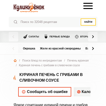
НАЙТИ
🍆
🍵
🍲
САЛАТЫ
ПЕРВЫЕ БЛЮДА
ВТОРЫЕ БЛЮДА
Окрошка
Желе из красной смородины
Варенье из в
/
Поиск блюд по ингредиентам
/
Печень куриная
/
Куриная печень с грибами в сливочном соусе
КУРИНАЯ ПЕЧЕНЬ С ГРИБАМИ В
СЛИВОЧНОМ СОУСЕ
Сообщить об ошибке
Калорийнос
Яркое сочетание куриной печени и грибов