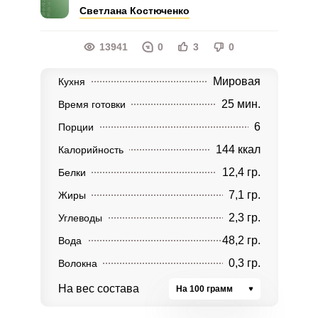
Светлана Костюченко
13941
0
3
0
Мировая
Кухня
25 мин.
Время готовки
6
Порции
144 ккал
Калорийность
12,4 гр.
Белки
7,1 гр.
Жиры
2,3 гр.
Углеводы
48,2 гр.
Вода
0,3 гр.
Волокна
На вес состава
На 100 грамм