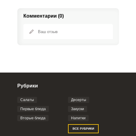
Комментарии (0)
Рубрики
Салаты
Десерты
Фото до 4 шт, до 5 mb
ПРИКРЕПИТЬ
Первые блюда
Закуски
Вторые блюда
Напитки
Отправляя эту форму, вы соглашаетесь с
ВСЕ РУБРИКИ
Правилами сайта
,
Политикой
конфиденциальности
,
Политикой обработки