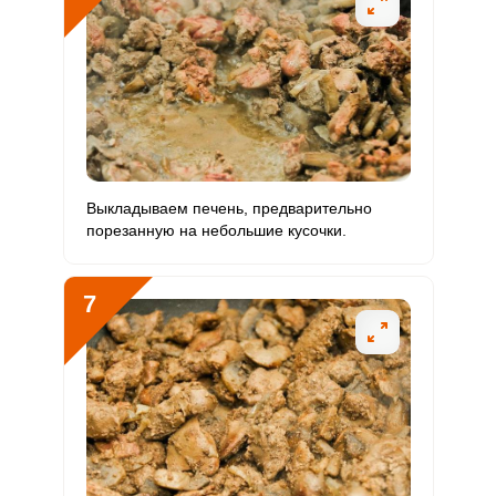
Молибден
290.1 мкг
70 мкг
44.5
69.1
Выкладываем печень, предварительно
порезанную на небольшие кусочки.
7