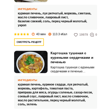
нежное горячее кушанье,
которое и насыщает отлично, и
по составу весьма полезно.
ИНГРЕДИЕНТЫ
Готовить этот субпродукт будем
куриная печень,
лук репчатый,
морковь,
сметана,
в мультиварке, с добавлением
масло сливочное,
лавровый лист,
репчатого лука и моркови.
базилик свежий,
соль,
перец черный молотый,
укроп
40 мин
113.3 кКал
19979
0
СМОТРЕТЬ РЕЦЕПТ
Картошка тушеная с
куриными сердечками и
печенью
Картошка тушеная с куриными
сердечками и печенью
понравится большинству
попробовавших. Кто-то любит
ИНГРЕДИЕНТЫ
куриные сердечки и печень, а
куриная печень,
куриное сердце,
лук репчатый,
кто-то относится к этим
морковь,
картофель,
томатная паста,
продуктам настороженно.
приправа для мяса,
огурцы соленые,
сахар-песок,
соевый соус,
лавровый лист,
масло сливочное,
масло растительное,
перец черный молотый,
соль,
зелень