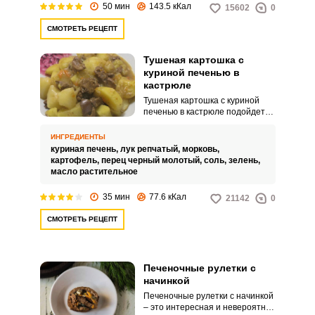
50 мин
143.5 кКал
15602
0
СМОТРЕТЬ РЕЦЕПТ
Тушеная картошка с
куриной печенью в
кастрюле
Тушеная картошка с куриной
печенью в кастрюле подойдет
всем, кто любит куриную печень.
По стоимости оно весьма
ИНГРЕДИЕНТЫ
бюджетное, но при этом сытное
куриная печень,
лук репчатый,
морковь,
и вкусное.
картофель,
перец черный молотый,
соль,
зелень,
масло растительное
35 мин
77.6 кКал
21142
0
СМОТРЕТЬ РЕЦЕПТ
Печеночные рулетки с
начинкой
Печеночные рулетки с начинкой
– это интересная и невероятно