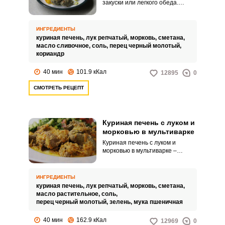
закуски или легкого обеда.
Куриную печень соединяем с
зажаркой из лука и моркови,
сдабриваем сметаной и
ИНГРЕДИЕНТЫ
специями и запекаем в духовке.
куриная печень,
лук репчатый,
морковь,
сметана,
масло сливочное,
соль,
перец черный молотый,
кориандр
40 мин
101.9 кКал
12895
0
СМОТРЕТЬ РЕЦЕПТ
Куриная печень с луком и
морковью в мультиварке
Куриная печень с луком и
морковью в мультиварке –
весьма бюджетный рецепт. При
этом она полезна богатым
микроэлементным составом и
ИНГРЕДИЕНТЫ
очень вкусна, если знать, как
куриная печень,
лук репчатый,
морковь,
сметана,
правильно ее приготовить.
масло растительное,
соль,
перец черный молотый,
зелень,
мука пшеничная
40 мин
162.9 кКал
12969
0