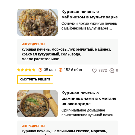
Куриная печень с
майонезом в мультиварке
Сочную и яркую куриную печень
с майонезом в мультиварке
можно приготовить быстро и
легко! Домашнее блюдо удивит
простым и процессом
ИНГРЕДИЕНТЫ
приготовление. Домашние
куриная печень,
морковь,
лук репчатый,
майонез,
оценят сытную кулинарную
крахмал кукурузный,
соль,
вода,
идею для вашего обеда или
масло растительное
ужина.
35 мин
152.6 кКал
7872
0
СМОТРЕТЬ РЕЦЕПТ
Куриная печень с
шампиньонами в сметане
на сковороде
Оригинальное домашнее
приготовление куриной печени
– с добавлением шампиньонов и
сметаны. Блюдо выходит
ИНГРЕДИЕНТЫ
сытным, нежным и сочным по
куриная печень,
шампиньоны свежие,
морковь,
вкусу.