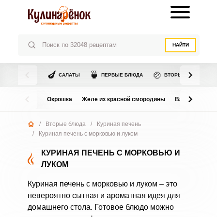
НАЙТИ
🍆
🍵
🍲
САЛАТЫ
ПЕРВЫЕ БЛЮДА
ВТОРЫЕ БЛЮДА
Окрошка
Желе из красной смородины
Варенье из в
/
Вторые блюда
/
Куриная печень
/
Куриная печень с морковью и луком
КУРИНАЯ ПЕЧЕНЬ С МОРКОВЬЮ И
ЛУКОМ
Куриная печень с морковью и луком – это
невероятно сытная и ароматная идея для
домашнего стола. Готовое блюдо можно