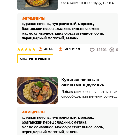
сочетание, как по вкусу, так и с
точки зрения микроэлементного
состава. Если нужна пища,
богатая витаминами группы В и
ИНГРЕДИЕНТЫ
железом – это подходящее
куриная печень,
лук репчатый,
морковь,
блюдо.
болгарский перец сладкий,
тимьян свежий,
масло сливочное,
масло растительное,
соль,
перец черный молотый,
зелень
40 мин
68.9 кКал
16501
0
СМОТРЕТЬ РЕЦЕПТ
Куриная печень с
овощами в духовке
Добавление овощей – отличный
способ сделать печенку сочнее.
Хорошо подойдет морковка,
репчатый лук, болгарский перец.
ИНГРЕДИЕНТЫ
куриная печень,
лук репчатый,
морковь,
болгарский перец сладкий,
сметана,
масло сливочное,
масло растительное,
соль,
перец черный молотый,
зелень