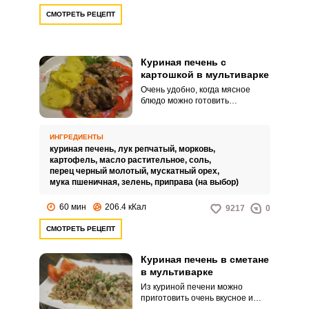
СМОТРЕТЬ РЕЦЕПТ
Куриная печень с
картошкой в мультиварке
Очень удобно, когда мясное
блюдо можно готовить
одновременно с гарниром. Не
тратится лишнее время на его
приготовление, и сам гарнир
ИНГРЕДИЕНТЫ
получается особенно
куриная печень,
лук репчатый,
морковь,
насыщенным.
картофель,
масло растительное,
соль,
перец черный молотый,
мускатный орех,
мука пшеничная,
зелень,
приправа (на выбор)
60 мин
206.4 кКал
9217
0
СМОТРЕТЬ РЕЦЕПТ
Куриная печень в сметане
в мультиварке
Из куриной печени можно
приготовить очень вкусное и