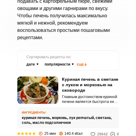
подавать с картофельным пюре, свежими
овощами и другими гарнирами по вкусу.
Чтобы печень получилась максимально
мягкой и нежной, рекомендуем
воспользоваться простыми пошаговыми
рецептами.
Сортировать рецепты по:
дате
популярности
ЕЩЕ
Куриная печень в сметане
с луком и морковью на
сковороде
Главным достоинством куриной
печени является быстрота ее
приготовления. Кроме того, она
полезна для укрепления
ИНГРЕДИЕНТЫ
иммунитета.
куриная печень,
морковь,
лук репчатый,
сметана,
соль,
масло подсолнечное
25 мин
140.4 кКал
29642
0