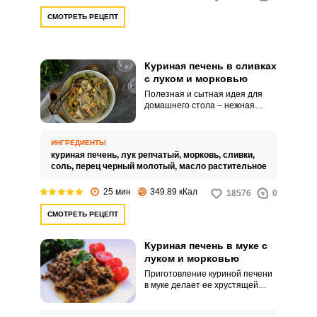
СМОТРЕТЬ РЕЦЕПТ
Куриная печень в сливках
с луком и морковью
Полезная и сытная идея для
домашнего стола – нежная
куриная печень со сливками и
овощами. Блюдо удивит своим
вкусом и простым процессом
ИНГРЕДИЕНТЫ
приготовления.
куриная печень,
лук репчатый,
морковь,
сливки,
соль,
перец черный молотый,
масло растительное
25 мин
349.89 кКал
18576
0
СМОТРЕТЬ РЕЦЕПТ
Куриная печень в муке с
луком и морковью
Приготовление куриной печени
в муке делает ее хрустящей
снаружи с сочной внутри.
Дополните продукт луком и