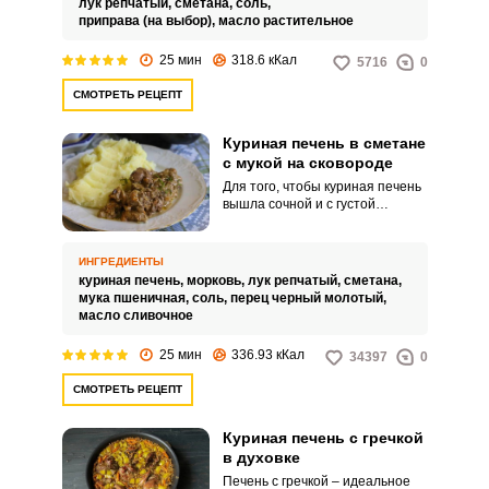
лук репчатый,
сметана,
соль,
приправа (на выбор),
масло растительное
25 мин
318.6 кКал
5716
0
СМОТРЕТЬ РЕЦЕПТ
Куриная печень в сметане
с мукой на сковороде
Для того, чтобы куриная печень
вышла сочной и с густой
подливой, добавьте в нее
сметану и муку. Нежное блюдо
по достоинству оценят
ИНГРЕДИЕНТЫ
домашние.
куриная печень,
морковь,
лук репчатый,
сметана,
мука пшеничная,
соль,
перец черный молотый,
масло сливочное
25 мин
336.93 кКал
34397
0
СМОТРЕТЬ РЕЦЕПТ
Куриная печень с гречкой
в духовке
Печень с гречкой – идеальное