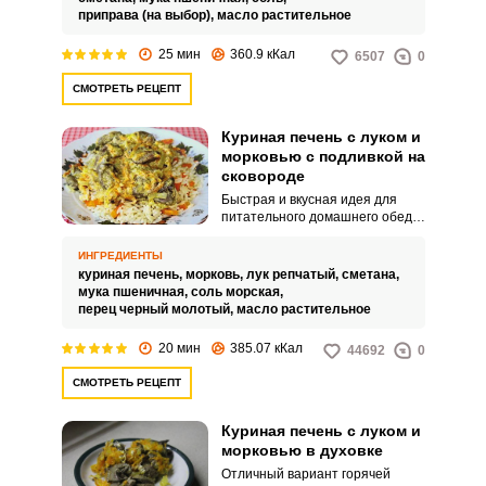
приправа (на выбор),
масло растительное
25 мин
360.9 кКал
6507
0
СМОТРЕТЬ РЕЦЕПТ
Куриная печень с луком и
морковью с подливкой на
сковороде
Быстрая и вкусная идея для
питательного домашнего обеда
– куриная печень с луком и
морковью с подливкой. Блюдо
ИНГРЕДИЕНТЫ
порадует простым
куриная печень,
морковь,
лук репчатый,
сметана,
приготовлением, его можно
мука пшеничная,
соль морская,
дополнить любым гарниром по
перец черный молотый,
масло растительное
вкусу.
20 мин
385.07 кКал
44692
0
СМОТРЕТЬ РЕЦЕПТ
Куриная печень с луком и
морковью в духовке
Отличный вариант горячей