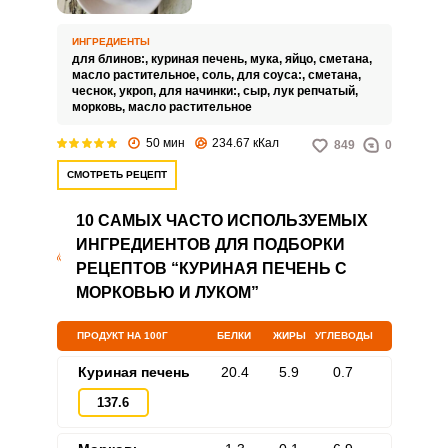
вкусная закуска для домашнего
или праздничного стола.
Приготовить такое угощение
ИНГРЕДИЕНТЫ
совсем не сложно.
для блинов:,
куриная печень,
мука,
яйцо,
сметана,
масло растительное,
соль,
для соуса:,
сметана,
чеснок,
укроп,
для начинки:,
сыр,
лук репчатый,
морковь,
масло растительное
50 мин
234.67 кКал
849
0
СМОТРЕТЬ РЕЦЕПТ
10 САМЫХ ЧАСТО ИСПОЛЬЗУЕМЫХ
ИНГРЕДИЕНТОВ ДЛЯ ПОДБОРКИ
РЕЦЕПТОВ “КУРИНАЯ ПЕЧЕНЬ С
МОРКОВЬЮ И ЛУКОМ”
ПРОДУКТ НА 100Г
БЕЛКИ
ЖИРЫ
УГЛЕВОДЫ
Куриная печень
20.4
5.9
0.7
137.6