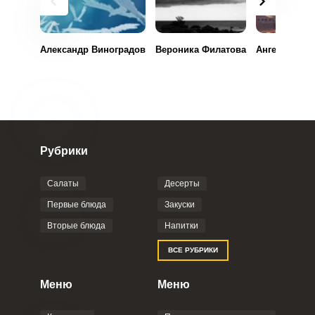
Александр Виноградов
Вероника Филатова
Ангелина То
Рубрики
Салаты
Десерты
Первые блюда
Закуски
Вторые блюда
Напитки
ВСЕ РУБРИКИ
Меню
Меню