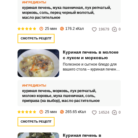
морковью, получите яркое
ИНГРЕДИЕНТЫ
угощение для вашего стола.
куриная печень,
мука пшеничная,
лук репчатый,
морковь,
соль,
перец черный молотый,
масло растительное
25 мин
176.2 кКал
19679
0
СМОТРЕТЬ РЕЦЕПТ
Куриная печень в молоке
с луком и морковью
Полезное и сытное блюдо для
вашего стола – куриная печень с
луком и морковью. Приготовьте
продукт в молоке, что сделает
его более нежным.
ИНГРЕДИЕНТЫ
куриная печень,
морковь,
лук репчатый,
молоко коровье,
мука пшеничная,
соль,
приправа (на выбор),
масло растительное
25 мин
265.65 кКал
14524
0
СМОТРЕТЬ РЕЦЕПТ
Куриная печень в