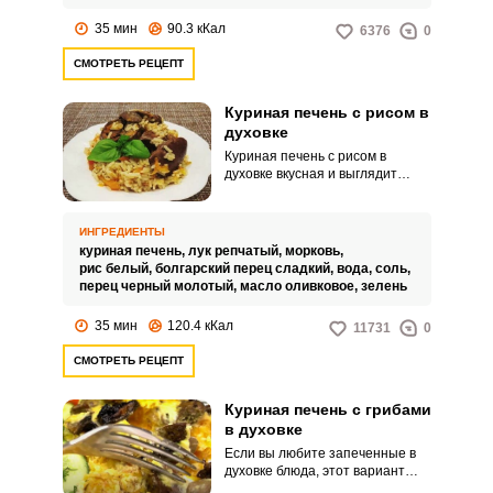
35 мин
90.3 кКал
6376
0
СМОТРЕТЬ РЕЦЕПТ
Куриная печень с рисом в
духовке
Куриная печень с рисом в
духовке вкусная и выглядит
очень аппетитно! Очень
удобный способ приготовления
куриной печени, поскольку она
ИНГРЕДИЕНТЫ
запекается одновременно с
куриная печень,
лук репчатый,
морковь,
ВХОД НА САЙТ
РЕГИСТРАЦИЯ
гарниром. Заблаговременно
рис белый,
болгарский перец сладкий,
вода,
соль,
подготавливаем все
перец черный молотый,
масло оливковое,
зелень
ингредиенты, укладываем их в
форму и отправляем в духовку.
Войдите
35 мин
120.4 кКал
11731
0
с помощью социальных сетей:
СМОТРЕТЬ РЕЦЕПТ
Куриная печень с грибами
или
в духовке
Если вы любите запеченные в
духовке блюда, этот вариант
приготовления куриной печени