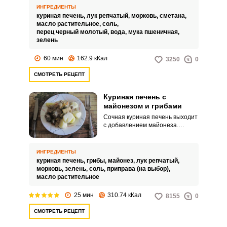
добавляем подготовленную
ИНГРЕДИЕНТЫ
сырую печень, сметану, воду и
куриная печень,
лук репчатый,
морковь,
сметана,
специи.
масло растительное,
соль,
перец черный молотый,
вода,
мука пшеничная,
зелень
60 мин
162.9 кКал
3250
0
СМОТРЕТЬ РЕЦЕПТ
Куриная печень с
майонезом и грибами
Сочная куриная печень выходит
с добавлением майонеза.
Дополнить горячее домашнее
блюдо можно грибами.
ИНГРЕДИЕНТЫ
куриная печень,
грибы,
майонез,
лук репчатый,
морковь,
зелень,
соль,
приправа (на выбор),
масло растительное
25 мин
310.74 кКал
8155
0
СМОТРЕТЬ РЕЦЕПТ