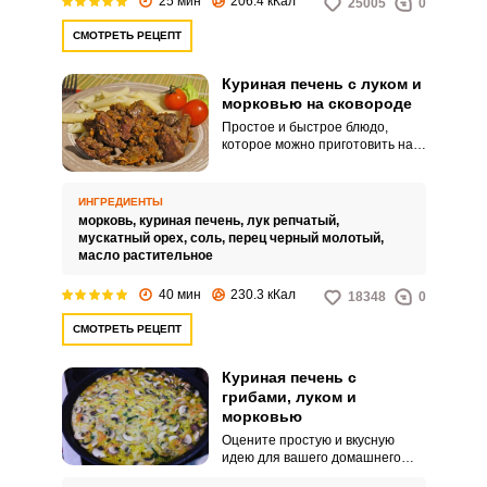
25 мин
206.4 кКал
25005
0
СМОТРЕТЬ РЕЦЕПТ
Куриная печень с луком и
морковью на сковороде
Простое и быстрое блюдо,
которое можно приготовить на
обед или ужин. Куриная печень
при правильном приготовлении
получается мягкой и вкусной.
ИНГРЕДИЕНТЫ
морковь,
куриная печень,
лук репчатый,
мускатный орех,
соль,
перец черный молотый,
масло растительное
40 мин
230.3 кКал
18348
0
СМОТРЕТЬ РЕЦЕПТ
Куриная печень с
грибами, луком и
морковью
Оцените простую и вкусную
идею для вашего домашнего
стола. Приготовьте куриную