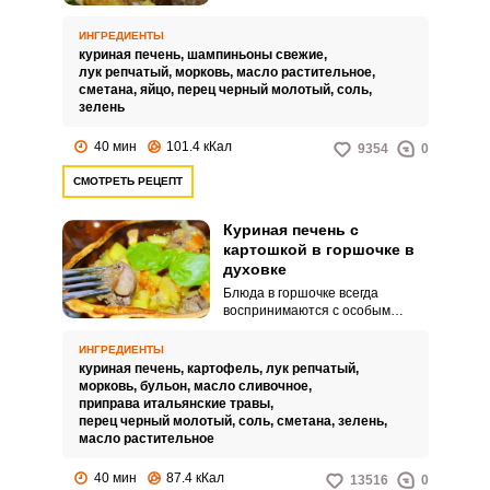
должен понравиться. Печень
запекается вместе с морковью,
ИНГРЕДИЕНТЫ
репчатым луком и грибами –
куриная печень,
шампиньоны свежие,
результат удивит сочностью,
лук репчатый,
морковь,
масло растительное,
насыщенностью и аппетитным
сметана,
яйцо,
перец черный молотый,
соль,
ароматом.
Запомнить меня
зелень
40 мин
101.4 кКал
9354
0
ВХОД
СМОТРЕТЬ РЕЦЕПТ
ЕЩЕ НЕ ЗАРЕГИСТРИРОВАННЫ?
Куриная печень с
Забыли пароль?
картошкой в горшочке в
духовке
Блюда в горшочке всегда
воспринимаются с особым
трепетом. Это отдельный
способ приготовления и подачи.
ИНГРЕДИЕНТЫ
куриная печень,
картофель,
лук репчатый,
морковь,
бульон,
масло сливочное,
приправа итальянские травы,
перец черный молотый,
соль,
сметана,
зелень,
масло растительное
40 мин
87.4 кКал
13516
0