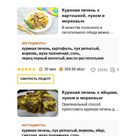
Куриная печень с
картошкой, луком и
морковью
В качестве полезного и
питательного обеда можно
подать куриную печень с
картофелем, морковью и луком.
ИНГРЕДИЕНТЫ
Яркое блюдо разнообразит ваш
куриная печень,
картофель,
лук репчатый,
стол и порадует домашних
морковь,
мука пшеничная,
соль,
нежным вкусом.
перец черный молотый,
масло растительное
30 мин
358.98 кКал
11631
0
СМОТРЕТЬ РЕЦЕПТ
Куриная печень с яйцами,
луком и морковью
Оригинальный способ
приготовить куриную печень для
домашнего обеда – с
добавлением яиц, лука и
моркови. Блюдо порадует ярким
ИНГРЕДИЕНТЫ
вкусом и разнообразит ваше
куриная печень,
лук репчатый,
морковь,
яйцо,
повседневное меню.
сметана,
мука пшеничная,
соль,