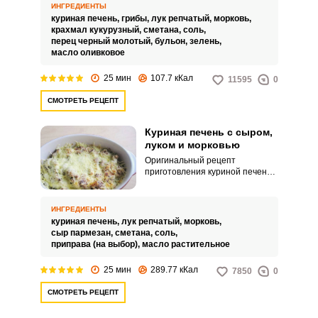
печень с грибами и овощами.
ИНГРЕДИЕНТЫ
куриная печень,
грибы,
лук репчатый,
морковь,
крахмал кукурузный,
сметана,
соль,
перец черный молотый,
бульон,
зелень,
масло оливковое
25 мин
107.7 кКал
11595
0
СМОТРЕТЬ РЕЦЕПТ
Куриная печень с сыром,
луком и морковью
Оригинальный рецепт
приготовления куриной печени
– с добавлением овощей и сыра.
Блюдо порадует ярким вкусом,
питательными свойствами и
ИНГРЕДИЕНТЫ
простым исполнением.
куриная печень,
лук репчатый,
морковь,
сыр пармезан,
сметана,
соль,
приправа (на выбор),
масло растительное
25 мин
289.77 кКал
7850
0
СМОТРЕТЬ РЕЦЕПТ