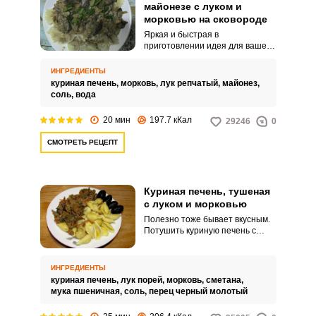
майонезе с луком и
морковью на сковороде
Яркая и быстрая в
приготовлении идея для вашего
обеда – аппетитная куриная
печень с луком и морковью в
ИНГРЕДИЕНТЫ
майонезе. Сытное горячее
куриная печень,
морковь,
лук репчатый,
майонез,
блюдо можно приготовить за
соль,
вода
считанные минуты.
20 мин
197.7 кКал
29246
0
СМОТРЕТЬ РЕЦЕПТ
Куриная печень, тушеная
с луком и морковью
Полезно тоже бывает вкусным.
Потушить куриную печень с
овощами можно за 15-20 минут
и у вас на столе будет вкусный и
полезный обед.
ИНГРЕДИЕНТЫ
куриная печень,
лук порей,
морковь,
сметана,
мука пшеничная,
соль,
перец черный молотый