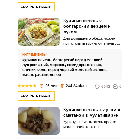
СМОТРЕТЬ РЕЦЕПТ
Куриная печень с
болгарским перцем и
луком
Для домашнего обеда можно
приготовить куриную печень со
сладким болгарским перцем и
луком. Простое в приготовлении
ИНГРЕДИЕНТЫ
блюдо порадует ярким
куриная печень,
болгарский перец сладкий,
ароматом и сочным вкусом.
лук репчатый,
морковь,
помидоры свежие,
сливки,
соль,
перец черный молотый,
зелень,
масло растительное
25 мин
244.84 кКал
6042
0
СМОТРЕТЬ РЕЦЕПТ
Куриная печень с луком и
сметаной в мультиварке
Куриную печень очень просто
можно приготовить в
мультиварке. Вначале готовим
овощную зажарку, затем