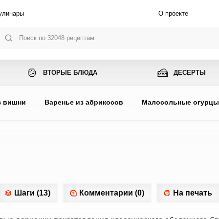
улинары
О проекте
🍲
🍰
ВТОРЫЕ БЛЮДА
ДЕСЕРТЫ
з вишни
Варенье из абрикосов
Малосольные огурц
Шаги (13)
Комментарии (0)
На печать