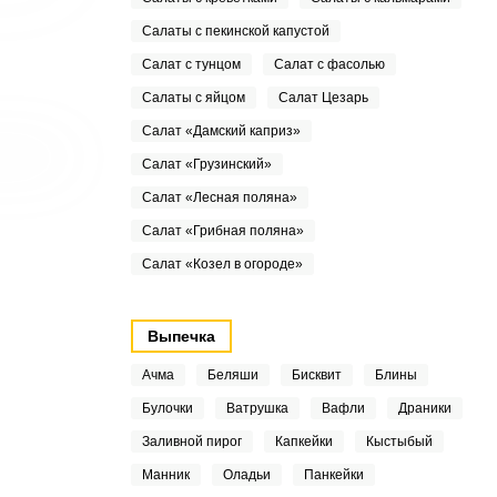
Салаты с пекинской капустой
Салат с тунцом
Салат с фасолью
Салаты с яйцом
Салат Цезарь
Салат «Дамский каприз»
Салат «Грузинский»
Салат «Лесная поляна»
Салат «Грибная поляна»
Салат «Козел в огороде»
Выпечка
Ачма
Беляши
Бисквит
Блины
Булочки
Ватрушка
Вафли
Драники
Заливной пирог
Капкейки
Кыстыбый
Манник
Оладьи
Панкейки