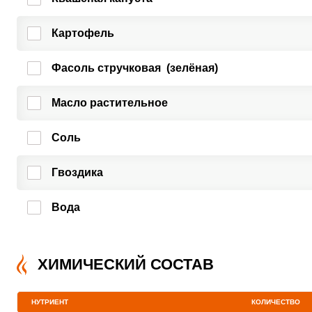
Картофель
ШАГ
1 ИЗ 13
Фасоль стручковая (зелёная)
Масло растительное
Соль
Гвоздика
Сообщить об ошибк
Вода
ХИМИЧЕСКИЙ СОСТАВ
НУТРИЕНТ
КОЛИЧЕСТВО