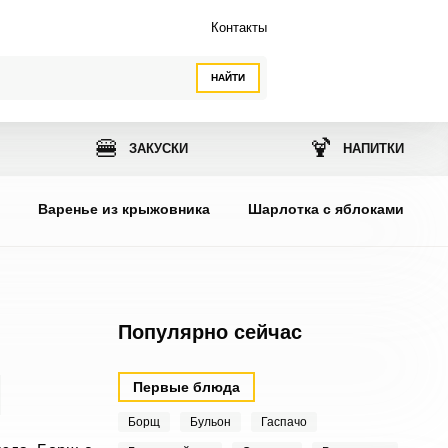
Контакты
НАЙТИ
🍔
🍹
ЗАКУСКИ
НАПИТКИ
ы
Варенье из крыжовника
Шарлотка с яблоками
Популярно сейчас
Первые блюда
Борщ
Бульон
Гаспачо