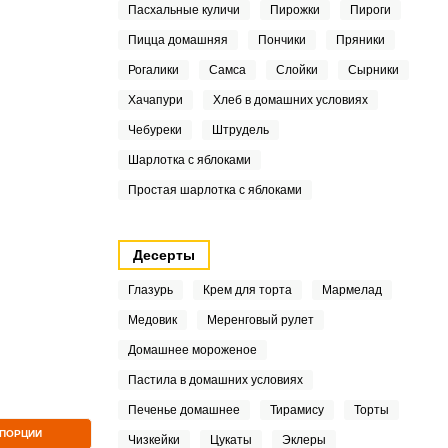
Пасхальные куличи
Пирожки
Пироги
Пицца домашняя
Пончики
Пряники
ШАГ
2 ИЗ 13
Рогалики
Самса
Слойки
Сырники
Хачапури
Хлеб в домашних условиях
Чебуреки
Штрудель
Шарлотка с яблоками
Простая шарлотка с яблоками
Десерты
Глазурь
Крем для торта
Мармелад
Медовик
Меренговый рулет
Домашнее мороженое
Пастила в домашних условиях
Печенье домашнее
Тирамису
Торты
 ПОРЦИИ
Чизкейки
Цукаты
Эклеры