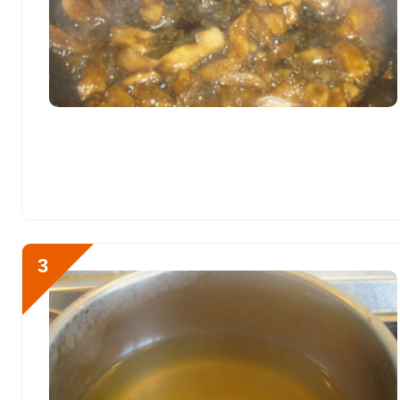
Хлор
12122.1 мг
Алюминий
1756.5 мкг
Железо
8.5 мг
Йод
177.1 мкг
Кобальт
44.2 мкг
Литий
4.2 мкг
Марганец
2.1 мкг
3
Медь
602.9 мкг
Никель
124.9 мкг
Рубидий
1807.7 мкг