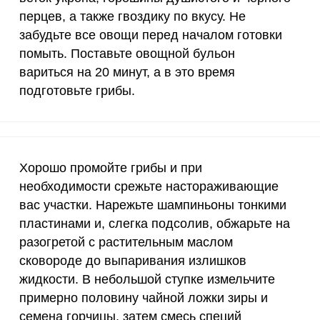
15 мг
1.5
26.
перцев, а также гвоздику по вкусу. Не
забудьте все овощи перед началом готовки
50 мг
0.7
1
помыть. Поставьте овощной бульон
120 мкг
2.4
41.
вариться на 20 минут, а в это время
подготовьте грибы.
20 мг
2.6
44.
2500 мг
5.7
98.
1000 мг
1.4
24.
Хорошо промойте грибы и при
необходимости срежьте настораживающие
30 мг
7.3
126
вас участки. Нарежьте шампиньоны тонкими
400 мг
2.6
45.
пластинами и, слегка подсолив, обжарьте на
разогретой с растительным маслом
1300 мг
17.1
29
сковороде до выпаривания излишков
жидкости. В небольшой ступке измельчите
500 мг
1.6
27.
примерно половину чайной ложки зиры и
800 мг
2.4
42.
семена горчицы, затем смесь специй