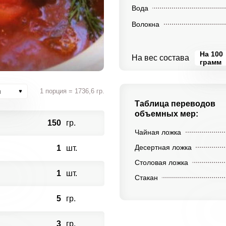
Вода
Волокна
На 100
На вес состава
грамм
и
1 порция = 1736,6 гр.
Таблица переводов
объемных мер:
150
гр.
Чайная ложка
Десертная ложка
1
шт.
Столовая ложка
1
шт.
Стакан
5
гр.
3
гр.