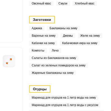
2
Овсяный квас
Смузи
Хлебный квас
2
Заготовки
4
Аджика
Баклажаны на зиму
9
Варенье на зиму
Джемы
Желе на зиму
Кабачки на зиму
Кабачковая икра на зиму
5
Компоты
Лечо
7
Салаты из баклажанов на зиму
Салат из зеленых помидоров на зиму
.6
Жареные баклажаны на зиму
6
7
Огурцы
9
Маринад для огурцов на 1 литр воды на зиму
Маринад для огурцов на 1 литр воды с уксусом
2