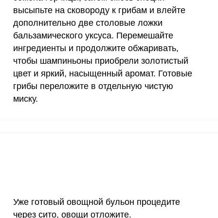
высыпьте на сковороду к грибам и влейте
2300 мг
15.2
263
дополнительно две столовые ложки
бальзамического уксуса. Перемешайте
30 мкг
168.6
292
ингредиенты и продолжите обжаривать,
18 мг
1.4
23.
чтобы шампиньоны приобрели золотистый
цвет и яркий, насыщенный аромат. Готовые
150 мкг
3.4
5
грибы переложите в отдельную чистую
миску.
10 мкг
12.7
220
70 мкг
0.2
3
2 мкг
3
52.
1000 мкг
1.7
30.
200 мкг
1.8
31.
Уже готовый овощной бульон процедите
200 мкг
26
451
через сито, овощи отложите.