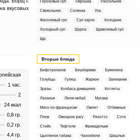
люда. Борщ с
Гороховый суп
Окрошка
Рассольник
 на вкусовых
Свекольник
Солянка
Уха
Фасолевый суп
Суп харчо
Холодник
Холодный суп
Шурпа
Щавелевый суп
Щи
Вторые блюда
Бефстроганов
Бешбармак
Буженина
опейская
Голубцы
Гуляш
Жаркое
Запеканки
1 час.
Зразы
Колбаса домашняя
Котлеты
2
Лазанья
Люля-кебаб
Мусака
24 ккал
Мясо по-французски
Омлет
Отбивные
0,8 гр.
Плов
Овощное рагу
Ризотто
Соте
0,2 гр.
Стейк
Тефтели
Фрикадельки
4,4 гр.
Цыпленок табака
Чахохбили
Шашлык