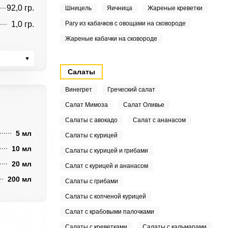
92,0 гр.
Шницель
Яичница
Жареные креветки
1,0 гр.
Рагу из кабачков с овощами на сковороде
Жареные кабачки на сковороде
Салаты
Винегрет
Греческий салат
Салат Мимоза
Салат Оливье
Салаты с авокадо
Салат с ананасом
5 мл
Салаты с курицей
10 мл
Салаты с курицей и грибами
20 мл
Салат с курицей и ананасом
200 мл
Салаты с грибами
Салаты с копченой курицей
Салат с крабовыми палочками
Салаты с креветками
Салаты с кальмарами