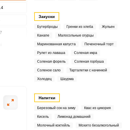
.4
Закуски
3
Бутерброды
Гренки из хлеба
Жульен
7
Канапе
Малосольные огурцы
ОТПРАВИТЬ СООБЩЕНИЕ
Маринованная капуста
Печеночный торт
4
Рулет из лаваша
Соленая икра
4
ьте половину головки
Хорошо промойт
Соленая форель
Соленая горбуша
кропа, горошины
шампиньоны тонк
9
Соленое сало
Тарталетки с начинкой
ощи перед началом
маслом сковоро
Холодец
Шаурма
1
емя подготовьте грибы.
половину чайной
и влейте дополн
Напитки
продолжите обж
аромат. Готовые
.3
Березовый сок на зиму
Квас из цикория
Кисель
Лимонад домашний
Молочный коктейль
Мохито безалкогольный