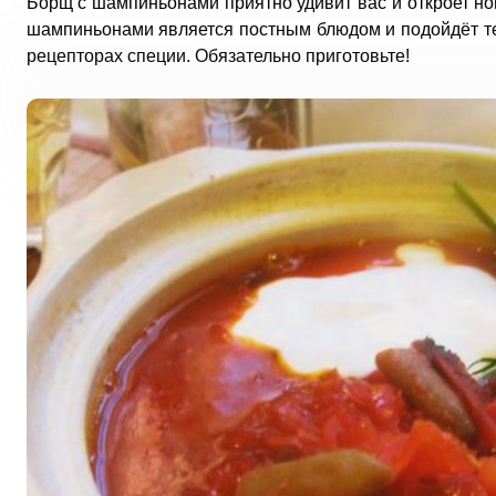
Борщ с шампиньонами приятно удивит вас и откроет но
шампиньонами является постным блюдом и подойдёт тем
рецепторах специи. Обязательно приготовьте!