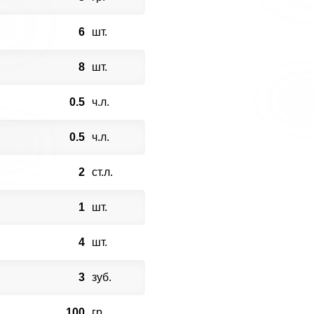
6
шт.
8
шт.
0.5
ч.л.
0.5
ч.л.
2
ст.л.
1
шт.
4
шт.
3
зуб.
100
гр.