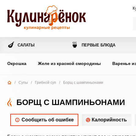
К
🍆
🍵
САЛАТЫ
ПЕРВЫЕ БЛЮДА
Окрошка
Желе из красной смородины
Варенье и
/
Супы
/
Грибной суп
/
Борщ с шампиньонами
БОРЩ С ШАМПИНЬОНАМИ
Сообщить об ошибке
Калорийность