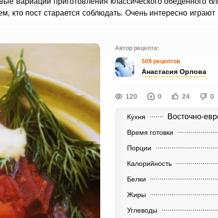
вые вариации приготовления классического обеденного б
, кто пост старается соблюдать. Очень интересно играют
Автор рецепта:
509 рецептов
Анастасия Орлова
120
0
24
0
Восточно-евр
Кухня
Время готовки
Порции
Калорийность
Белки
Жиры
Углеводы