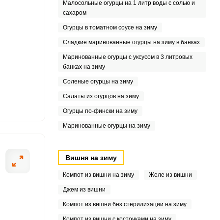
Малосольные огурцы на 1 литр воды с солью и
сахаром
.5
Огурцы в томатном соусе на зиму
7.5
Сладкие маринованные огурцы на зиму в банках
Маринованные огурцы с уксусом в 3 литровых
6
банках на зиму
9
Соленые огурцы на зиму
Салаты из огурцов на зиму
.8
Огурцы по-фински на зиму
Маринованные огурцы на зиму
5
Вишня на зиму
1
Компот из вишни на зиму
Желе из вишни
2
Джем из вишни
Компот из вишни без стерилизации на зиму
.9
Компот из вишни с косточками на зиму