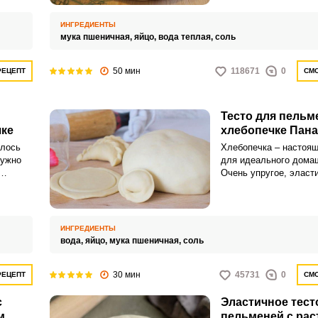
 и
ИНГРЕДИЕНТЫ
тся
мука пшеничная,
яйцо,
вода теплая,
соль
жно
ики, и
50 мин
118671
0
РЕЦЕПТ
СМО
Тесто для пельм
чке
хлебопечке Пан
илось
Хлебопечка – настоящ
нужно
для идеального домаш
ВХОД НА САЙТ
РЕГИСТРАЦИЯ
Очень упругое, эласти
хорошо держит начинк
разваливается в горяч
Войдите
с помощью социальных сетей:
ИНГРЕДИЕНТЫ
вода,
яйцо,
мука пшеничная,
соль
30 мин
45731
0
или
РЕЦЕПТ
СМО
с
Эластичное тест
м
пельменей с ра