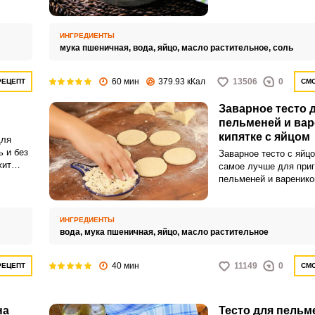
м и
тесто не расползается
тся и
раскатывается, и гото
о
одно удовольствие.
ИНГРЕДИЕНТЫ
мука пшеничная,
вода,
яйцо,
масло растительное,
соль
60 мин
379.93 кКал
13506
0
РЕЦЕПТ
СМО
Заварное тесто 
пельменей и вар
кипятке с яйцом
для
 и без
Заварное тесто с яйцо
жит
самое лучше для при
время
пельменей и варенико
усным.
получается очень гус
эластичным, легко ра
хорошо держит начинк
ИНГРЕДИЕНТЫ
вода,
мука пшеничная,
яйцо,
масло растительное
40 мин
11149
0
РЕЦЕПТ
СМО
на
Тесто для пельм