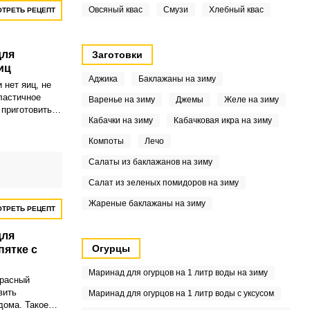
Овсяный квас
Смузи
Хлебный квас
ТРЕТЬ РЕЦЕПТ
для
Заготовки
иц
Аджика
Баклажаны на зиму
 нет яиц, не
ластичное
Варенье на зиму
Джемы
Желе на зиму
 приготовить и
Кабачки на зиму
Кабачковая икра на зиму
также хорошо
чается менее
Компоты
Лечо
ный ужин для
в всего за
Салаты из баклажанов на зиму
Салат из зеленых помидоров на зиму
Жареные баклажаны на зиму
ТРЕТЬ РЕЦЕПТ
для
Огурцы
пятке с
Маринад для огурцов на 1 литр воды на зиму
красный
вить
Маринад для огурцов на 1 литр воды с уксусом
дома. Такое