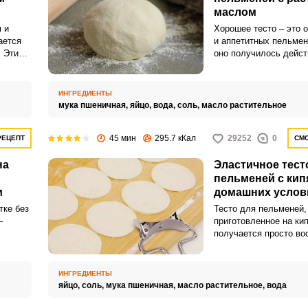
маслом
 и
Хорошее тесто – это 
ается
и аппетитных пельмен
 Эти
оно получилось дейст
крет в
качественным и не по
Запомнить меня
,
время варки, нужно п
подобрать пропорции 
ИНГРЕДИЕНТЫ
ВХОД
добавить немного рас
мука пшеничная,
яйцо,
вода,
соль,
масло растительное
масла.
ЕЩЕ НЕ ЗАРЕГИСТРИРОВАННЫ?
45 мин
295.7 кКал
29252
0
РЕЦЕПТ
СМО
Забыли пароль?
на
Эластичное тест
пельменей с кип
м
домашних услов
тке без
Тесто для пельменей,
–
приготовленное на кип
получается просто во
Очень плотное и элас
готовить из него – одн
ка,
удовольствие! Начинка
ИНГРЕДИЕНТЫ
теста не вытекает, и о
яйцо,
соль,
мука пшеничная,
масло растительное,
вода
разваливается на част
нужно для идеального