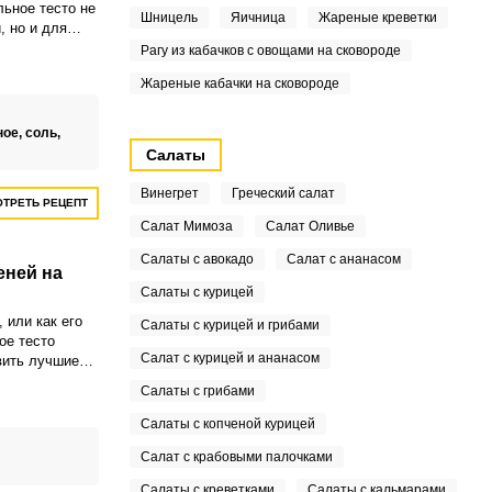
льное тесто не
Шницель
Яичница
Жареные креветки
, но и для
пирожков. Оно
Рагу из кабачков с овощами на сковороде
не прилипает к
Жареные кабачки на сковороде
требует при
ное,
соль,
Салаты
Винегрет
Греческий салат
ТРЕТЬ РЕЦЕПТ
Салат Мимоза
Салат Оливье
Салаты с авокадо
Салат с ананасом
еней на
Салаты с курицей
 или как его
Салаты с курицей и грибами
ое тесто
Салат с курицей и ананасом
вить лучшие
 очень
Салаты с грибами
ное тесто,
т форму, не
Салаты с копченой курицей
вется. Блюда
Салат с крабовыми палочками
 глаз!
Салаты с креветками
Салаты с кальмарами