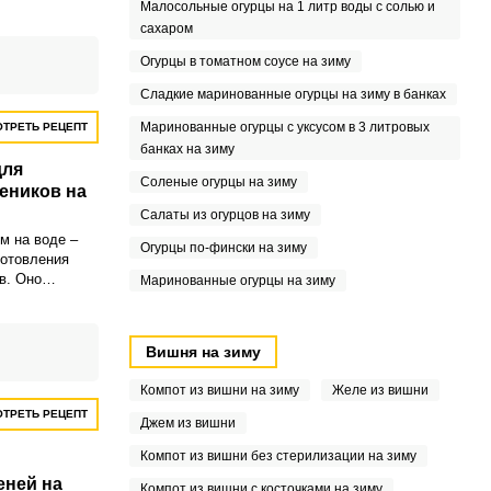
Малосольные огурцы на 1 литр воды с солью и
, легко
сахаром
вить из него –
Огурцы в томатном соусе на зиму
Сладкие маринованные огурцы на зиму в банках
Маринованные огурцы с уксусом в 3 литровых
ТРЕТЬ РЕЦЕПТ
банках на зиму
для
Соленые огурцы на зиму
еников на
Салаты из огурцов на зиму
м на воде –
Огурцы по-фински на зиму
готовления
в. Оно
Маринованные огурцы на зиму
тым и
скатывается и
у.
Вишня на зиму
Компот из вишни на зиму
Желе из вишни
ТРЕТЬ РЕЦЕПТ
Джем из вишни
Компот из вишни без стерилизации на зиму
еней на
Компот из вишни с косточками на зиму