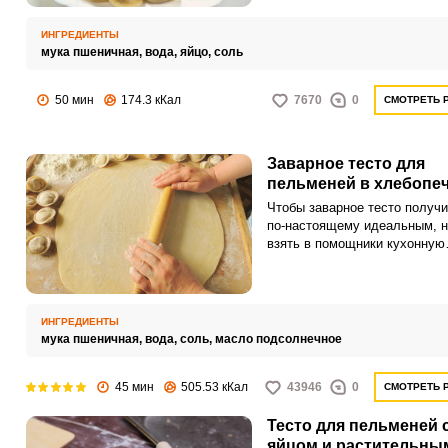
использование ледяной воды
хорошее качество всех
ИНГРЕДИЕНТЫ
ингредиентов. Тесто получае
мука пшеничная,
вода,
яйцо,
соль
универсальным и из него мо
готовить и пельмени, и варен
50 мин
174.3 кКал
7670
0
СМОТРЕТЬ 
равиоли, и хинкали.
Заварное тесто для
пельменей в хлебопе
Чтобы заварное тесто получ
по-настоящему идеальным, 
взять в помощники кухонную
технику. Хлебопечка отлично
справится с этой задачей.
ИНГРЕДИЕНТЫ
мука пшеничная,
вода,
соль,
масло подсолнечное
45 мин
505.53 кКал
43946
0
СМОТРЕТЬ 
Тесто для пельменей 
яйцом и растительны