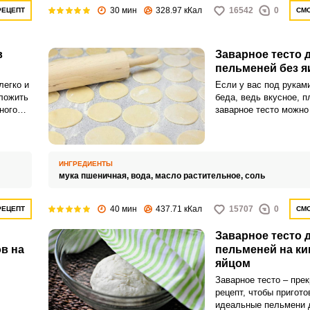
30 мин
328.97 кКал
16542
0
РЕЦЕПТ
СМО
в
Заварное тесто 
пельменей без я
легко и
Если у вас под руками
иложить
беда, ведь вкусное, п
ного
заварное тесто можно
без них. Такое тесто 
держит форму и полу
калорийным! Аппетит
всей семьи будет гото
ИНГРЕДИЕНТЫ
пару минут!
мука пшеничная,
вода,
масло растительное,
соль
40 мин
437.71 кКал
15707
0
РЕЦЕПТ
СМО
Заварное тесто 
в на
пельменей на ки
яйцом
Заварное тесто – пре
рецепт, чтобы пригото
идеальные пельмени 