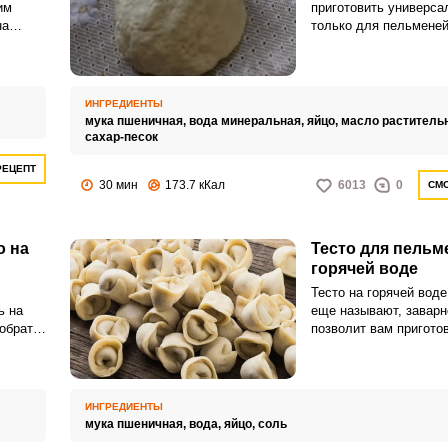
им
приготовить универса
на
только для пельменей
.
вареников, мантов и 
легко раскатывается, 
ладоням и столу и не 
раскатке много муки.
ИНГРЕДИЕНТЫ
мука пшеничная,
вода минеральная,
яйцо,
масло раститель
сахар-песок
РЕЦЕПТ
30 мин
173.7 кКал
6013
0
СМО
о на
Тесто для пельм
горячей воде
Тесто на горячей воде,
ь на
еще называют, заварн
обрать
позволит вам пригото
о
пельмени в мире! Это
пластичное, качествен
которое хорошо держи
липнет к рукам и не р
ИНГРЕДИЕНТЫ
из него просто радуют
мука пшеничная,
вода,
яйцо,
соль