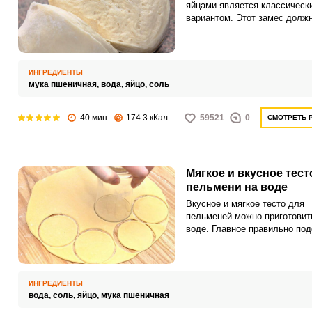
яйцами является классическ
вариантом. Этот замес долж
уметь делать каждая хозяйка
ИНГРЕДИЕНТЫ
мука пшеничная,
вода,
яйцо,
соль
40 мин
174.3 кКал
59521
0
СМОТРЕТЬ 
Мягкое и вкусное тест
пельмени на воде
Вкусное и мягкое тесто для
пельменей можно приготовит
воде. Главное правильно под
пропорции, чтобы оно не был
слишком жидким или сухим.
ИНГРЕДИЕНТЫ
вода,
соль,
яйцо,
мука пшеничная