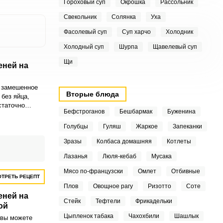
Гороховый суп
Окрошка
Рассольник
Свекольник
Солянка
Уха
Фасолевый суп
Суп харчо
Холодник
Холодный суп
Шурпа
Щавелевый суп
Щи
еней на
 замешенное
Вторые блюда
 без яйца,
статочно
Бефстроганов
Бешбармак
Буженина
 в работе.
том сохраняют
Голубцы
Гуляш
Жаркое
Запеканки
е и их можно
Зразы
Колбаса домашняя
Котлеты
Лазанья
Люля-кебаб
Мусака
Мясо по-французски
Омлет
Отбивные
ТРЕТЬ РЕЦЕПТ
Плов
Овощное рагу
Ризотто
Соте
еней на
Стейк
Тефтели
Фрикадельки
ой
Цыпленок табака
Чахохбили
Шашлык
 вы можете