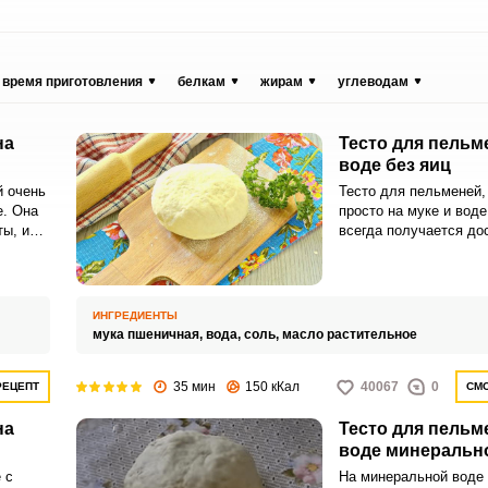
время приготовления
белкам
жирам
углеводам
на
Тесто для пельм
воде без яиц
й очень
Тесто для пельменей,
е. Она
просто на муке и воде
ы, и
всегда получается до
пластичным и удобным
Пельмени с таким тес
целостность при варк
замораживать.
ИНГРЕДИЕНТЫ
мука пшеничная,
вода,
соль,
масло растительное
35 мин
150 кКал
40067
0
РЕЦЕПТ
СМО
на
Тесто для пельм
воде минеральн
 с
На минеральной воде