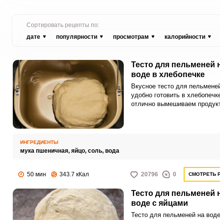
Сортировать рецепты по:
дате
популярности
просмотрам
калорийности
Тесто для пельменей 
воде в хлебопечке
Вкусное тесто для пельмене
удобно готовить в хлебопечк
отлично вымешиваем продукт
тесто получается густым и
эластичным.
ИНГРЕДИЕНТЫ
мука пшеничная,
яйцо,
соль,
вода
50 мин
343.7 кКал
20796
0
СМОТРЕТЬ 
Тесто для пельменей 
воде с яйцами
Тесто для пельменей на воде