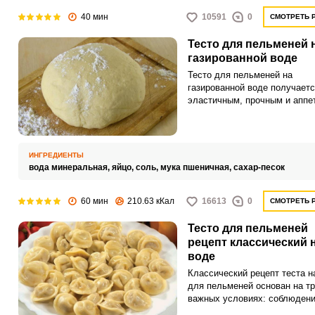
40 мин
10591
0
СМОТРЕТЬ 
Тесто для пельменей 
газированной воде
Тесто для пельменей на
газированной воде получаетс
эластичным, прочным и аппе
Воду лучше брать не очень
соленую, чтобы не испортить
ИНГРЕДИЕНТЫ
вода минеральная,
яйцо,
соль,
мука пшеничная,
сахар-песок
60 мин
210.63 кКал
16613
0
СМОТРЕТЬ 
Тесто для пельменей
рецепт классический 
воде
Классический рецепт теста н
для пельменей основан на т
важных условиях: соблюден
пропорций закладки продукто