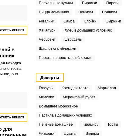
Пасхальные куличи
Пирожки
Пироги
Пицца домашняя
Пончики
Пряники
Рогалики
Самса
Слойки
Сырники
Хачапури
Хлеб в домашних условиях
ТРЕТЬ РЕЦЕПТ
Чебуреки
Штрудель
Шарлотка с яблоками
еней в
асоник
Простая шарлотка с яблоками
ая находка
него теста.
чное, оно
Десерты
у и не
ей воде.
Глазурь
Крем для торта
Мармелад
Медовик
Меренговый рулет
Домашнее мороженое
Пастила в домашних условиях
ТРЕТЬ РЕЦЕПТ
Печенье домашнее
Тирамису
Торты
о для
Чизкейки
Цукаты
Эклеры
стительным