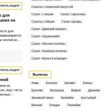
ТРЕТЬ РЕЦЕПТ
Салаты с пекинской капустой
Салат с тунцом
Салат с фасолью
о для
шних на
Салаты с яйцом
Салат Цезарь
Салат «Дамский каприз»
есто для
замешивается
Салат «Грузинский»
а теплой воде.
Салат «Лесная поляна»
йцо, что
ть.
Салат «Грибная поляна»
Салат «Козел в огороде»
ТРЕТЬ РЕЦЕПТ
Выпечка
еней
Ачма
Беляши
Бисквит
Блины
ени из
но, вкус теста
Булочки
Ватрушка
Вафли
Драники
-мучных
Заливной пирог
Капкейки
Кыстыбый
е случаев
шего.
Манник
Оладьи
Панкейки