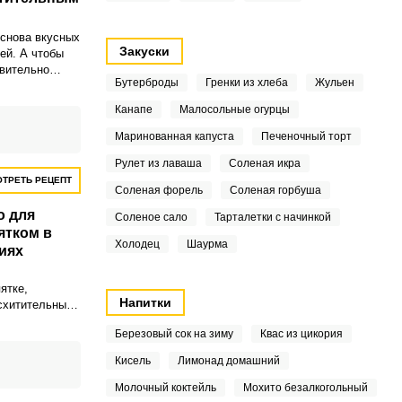
основа вкусных
Закуски
ей. А чтобы
вительно
Бутерброды
Гренки из хлеба
Жульен
двело во
равильно
Канапе
Малосольные огурцы
продуктов и
тительного
Маринованная капуста
Печеночный торт
Рулет из лаваша
Соленая икра
ТРЕТЬ РЕЦЕПТ
Соленая форель
Соленая горбуша
о для
Соленое сало
Тарталетки с начинкой
ятком в
Холодец
Шаурма
иях
ятке,
Напитки
схитительным!
тичное,
Березовый сок на зиму
Квас из цикория
о
 из такого
Кисель
Лимонад домашний
но не
и. То что
Молочный коктейль
Мохито безалкогольный
 ужина!