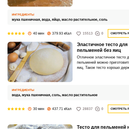
получается очень эластичны
прочным, совсем не склеивае
не прилипает к рукам. Прост
ИНГРЕДИЕНТЫ
объедение!
мука пшеничная,
вода,
яйцо,
масло растительное,
соль
40 мин
379.93 кКал
15513
0
СМОТРЕТЬ 
Эластичное тесто для
пельменей без яиц
Отличное эластичное тесто 
пельменей можно приготовить
яиц. Такое тесто хорошо дер
форму, не разваливается во 
варки и получается очень вк
ИНГРЕДИЕНТЫ
вода,
мука пшеничная,
соль,
масло растительное
30 мин
437.71 кКал
28837
0
СМОТРЕТЬ 
Тесто для пельменей 