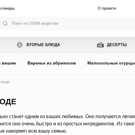
улинары
О проекте
🍲
🍰
ВТОРЫЕ БЛЮДА
ДЕСЕРТЫ
з вишни
Варенье из абрикосов
Малосольные огурц
а воде
ВОДЕ
льно станет одним из ваших любимых. Оно получается лёгки
ится оно очень быстро и из простых ингредиентов. Из таког
рые накормят всю вашу семью.