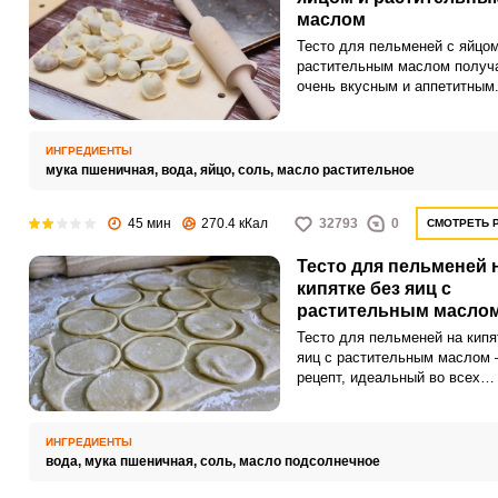
маслом
Тесто для пельменей с яйцом
растительным маслом получ
очень вкусным и аппетитным.
два продукта – настоящий се
приготовлении качественного
эластичного теста.
ИНГРЕДИЕНТЫ
мука пшеничная,
вода,
яйцо,
соль,
масло растительное
45 мин
270.4 кКал
32793
0
СМОТРЕТЬ 
Тесто для пельменей 
кипятке без яиц с
растительным масло
Тесто для пельменей на кипя
яиц с растительным маслом 
рецепт, идеальный во всех
отношениях. Во-первых,
доступность ингредиентов,
понадобится только вода, му
ИНГРЕДИЕНТЫ
соль и растительное масло.
вода,
мука пшеничная,
соль,
масло подсолнечное