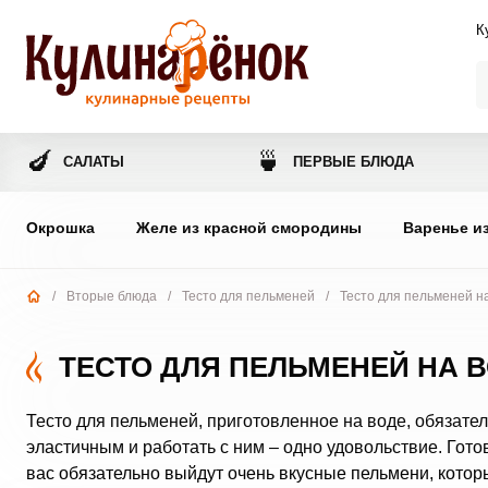
К
🍆
🍵
САЛАТЫ
ПЕРВЫЕ БЛЮДА
Окрошка
Желе из красной смородины
Варенье и
/
Вторые блюда
/
Тесто для пельменей
/
Тесто для пельменей н
ТЕСТО ДЛЯ ПЕЛЬМЕНЕЙ НА 
Тесто для пельменей, приготовленное на воде, обязате
эластичным и работать с ним – одно удовольствие. Готов
вас обязательно выйдут очень вкусные пельмени, кото