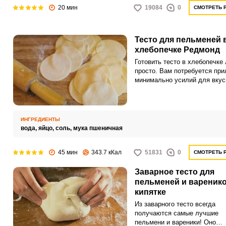
20 мин
19084
0
СМОТРЕТЬ 
Тесто для пельменей 
хлебопечке Редмонд
Готовить тесто в хлебопечке 
просто. Вам потребуется пр
минимально усилий для вкус
эластичного теста.
ИНГРЕДИЕНТЫ
вода,
яйцо,
соль,
мука пшеничная
45 мин
343.7 кКал
51831
0
СМОТРЕТЬ 
Заварное тесто для
пельменей и варенико
кипятке
Из заварного тесто всегда
получаются самые лучшие
пельмени и вареники! Оно