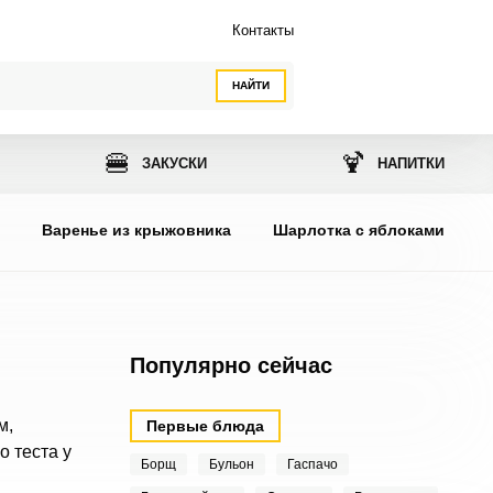
Контакты
НАЙТИ
🍔
🍹
ЗАКУСКИ
НАПИТКИ
ы
Варенье из крыжовника
Шарлотка с яблоками
Популярно сейчас
м,
Первые блюда
о теста у
Борщ
Бульон
Гаспачо