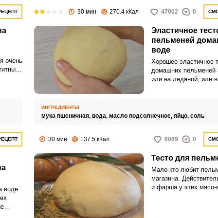
30 мин
270.4 кКал
47002
0
РЕЦЕПТ
СМО
на
Эластичное тест
пельменей дома
воде
я очень
Хорошее эластичное т
титным.
домашних пельменей 
или на ледяной, или н
 вкус.
В тесто добавляется я
придает тесту прочнос
ИНГРЕДИЕНТЫ
мука пшеничная,
вода,
масло подсолнечное,
яйцо,
соль
30 мин
137.5 кКал
6069
0
РЕЦЕПТ
СМО
Тесто для пельм
на
Мало кто любит пельм
магазина. Действитель
и фарша у этих мясо
а воде
изделий в большинств
рех
оставляет желать луч
ие
в,