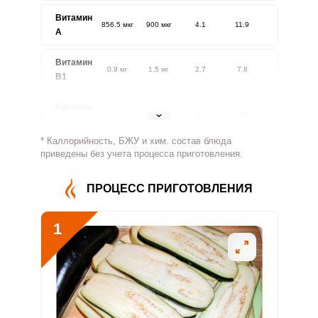
Витамин
856.5 мкг
900 мкг
4.1
11.9
A
Витамин
0.9 мг
1.5 мг
2.7
7.8
В1
Витамин
1.6 мг
1.8 мг
3.7
10.9
В2
* Каллорийность, БЖУ и хим. состав блюда
Витамин
приведены без учета процесса приготовления.
487.1 мг
500 мг
4.2
12.2
В4
ПРОЦЕСС ПРИГОТОВЛЕНИЯ
Витамин
6.2 мг
5 мг
5.3
15.6
В5
1
Витамин
3.6 мг
2 мг
7.6
22.4
В6
Витамин
275.8 мкг
400 мкг
2.9
8.6
В9