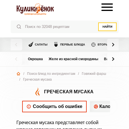
НАЙТИ
🍆
🍵
🍲
САЛАТЫ
ПЕРВЫЕ БЛЮДА
ВТОРЫЕ БЛЮДА
Окрошка
Желе из красной смородины
Варенье из в
/
Поиск блюд по ингредиентам
/
Говяжий фарш
/
Греческая мусака
ГРЕЧЕСКАЯ МУСАКА
Сообщить об ошибке
Калорийнос
Греческая мусака представляет собой