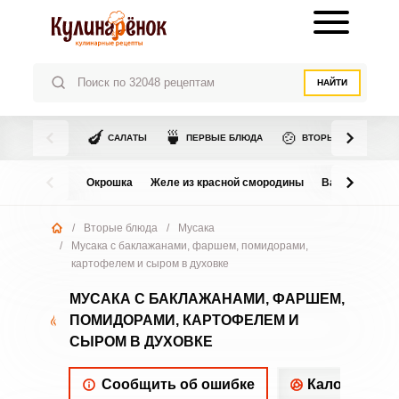
НАЙТИ
🍆
🍵
🍲
САЛАТЫ
ПЕРВЫЕ БЛЮДА
ВТОРЫЕ БЛЮДА
Окрошка
Желе из красной смородины
Варенье из в
/
Вторые блюда
/
Мусака
/
Мусака с баклажанами, фаршем, помидорами,
картофелем и сыром в духовке
МУСАКА С БАКЛАЖАНАМИ, ФАРШЕМ,
ПОМИДОРАМИ, КАРТОФЕЛЕМ И
СЫРОМ В ДУХОВКЕ
Сообщить об ошибке
Калорийнос