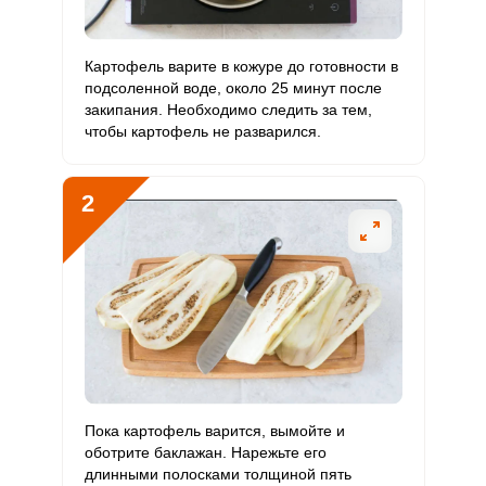
1 мкг
3 мкг
1.8
4
В12
Витамин
Картофель варите в кожуре до готовности в
65 мкг
90 мкг
4
9
С
подсоленной воде, около 25 минут после
закипания. Необходимо следить за тем,
чтобы картофель не разварился.
Витамин
1.6 мкг
10 мкг
0.9
2
D
2
Витамин
37.2 мг
15 мг
13.6
31
E
Биотин
19.2 мг
50 мг
2.1
4.8
Витамин
52.3 мкг
120 мкг
2.4
5.5
К
Витамин
25.8 мг
20 мг
7.1
16.1
РР
Пока картофель варится, вымойте и
Калий
оботрите баклажан. Нарежьте его
2652.9 мг
2500 мг
5.8
13.3
длинными полосками толщиной пять