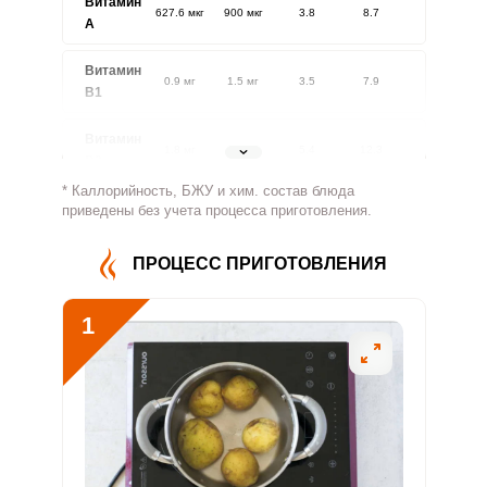
Витамин
627.6 мкг
900 мкг
3.8
8.7
A
Витамин
0.9 мг
1.5 мг
3.5
7.9
В1
Витамин
1.8 мг
1.8 мг
5.4
12.3
В2
* Каллорийность, БЖУ и хим. состав блюда
Витамин
приведены без учета процесса приготовления.
239.7 мг
500 мг
2.6
6
В4
ПРОЦЕСС ПРИГОТОВЛЕНИЯ
Витамин
2 мг
5 мг
2.2
5.1
В5
1
Витамин
1.2 мг
2 мг
3.4
7.7
В6
Витамин
90.3 мкг
400 мкг
1.2
2.8
В9
Витамин