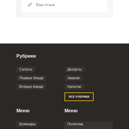
Рубрики
Салаты
Десерты
Фото до 4 шт, до 5 mb
ПРИКРЕПИТЬ
Первые блюда
Закуски
Вторые блюда
Напитки
Отправляя эту форму, вы соглашаетесь с
ВСЕ РУБРИКИ
Правилами сайта
,
Политикой
конфиденциальности
,
Политикой обработки
персональных данных
и
Пользовательским
Меню
Меню
соглашением
.
Кулинары
Политика