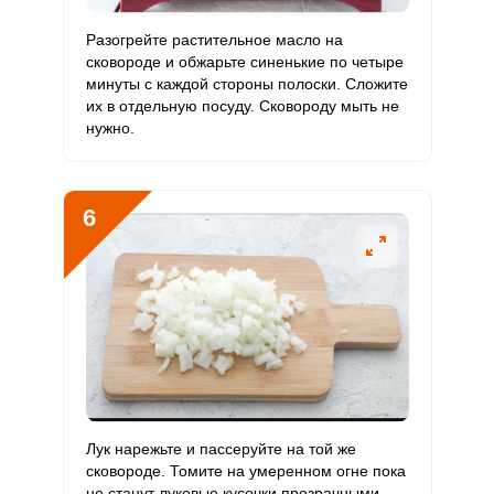
Ванадий
9.9 мкг
20 мкг
2.7
6.2
Разогрейте растительное масло на
сковороде и обжарьте синенькие по четыре
Молибден
44.4 мкг
70 мкг
3.5
7.9
минуты с каждой стороны полоски. Сложите
их в отдельную посуду. Сковороду мыть не
нужно.
6
Лук нарежьте и пассеруйте на той же
сковороде. Томите на умеренном огне пока
не станут луковые кусочки прозрачными,