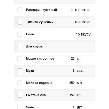
щепотка
Розмарин сушеный
1
щепотка
Тимьян сушеный
1
по вкусу
Соль
Для соуса:
гр.
Масло сливочное
20
ст.л.
Мука
1
мл.
Молоко коровье
250
гр.
Сметана 20%
150
шт.
Яйцо
1