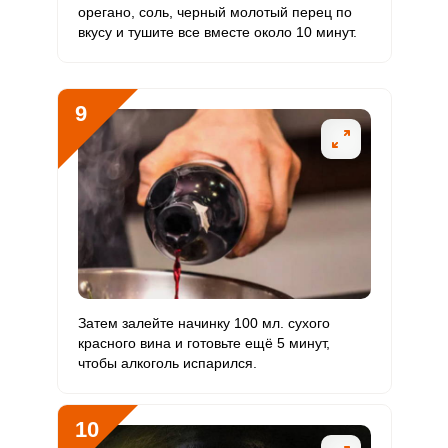
орегано, соль, черный молотый перец по
вкусу и тушите все вместе около 10 минут.
9
Сообщить об ошибке
ШАГ
Ш
1 ИЗ 20
2
ВХОД НА САЙТ
РЕГИСТРАЦИЯ
Войдите
с помощью социальных сетей:
Затем залейте начинку 100 мл. сухого
красного вина и готовьте ещё 5 минут,
чтобы алкоголь испарился.
или
10