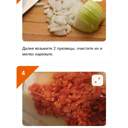
Сера
727.8 мг
500 мг
6
18.2
Фосфор
2136.6 мг
800 мг
11
33.4
Хлор
299.5 мг
2300 мг
0.5
1.6
Алюминий
1527.5 мкг
30 мкг
210.1
636.4
Далее возьмите 2 луковицы, очистите их и
мелко нарежьте.
Железо
19 мг
18 мг
4.3
13.2
Йод
65.3 мкг
150 мкг
1.8
5.4
4
Кобальт
32.1 мкг
10 мкг
13.2
40.1
Литий
31.8 мкг
70 мкг
1.9
5.7
Марганец
2.9 мкг
2 мкг
6
18.1
Медь
989 мкг
1000 мкг
4.1
12.4