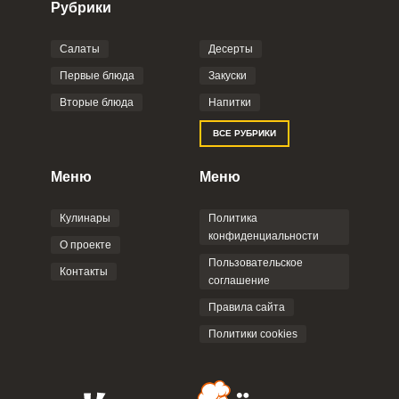
Рубрики
Салаты
Десерты
Фото до 4 шт, до 5 mb
ПРИКРЕПИТЬ
Первые блюда
Закуски
Вторые блюда
Напитки
Отправляя эту форму, вы соглашаетесь с
ВСЕ РУБРИКИ
Правилами сайта
,
Политикой
конфиденциальности
,
Политикой обработки
персональных данных
и
Пользовательским
Меню
Меню
соглашением
.
Кулинары
Политика
конфиденциальности
О проекте
Пользовательское
Контакты
соглашение
ОТПРАВИТЬ КОММЕНТАРИЙ
Правила сайта
Политики cookies