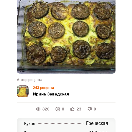
Автор рецепта:
243 рецепта
Ирина Завадская
820
0
23
0
Греческая
Кухня