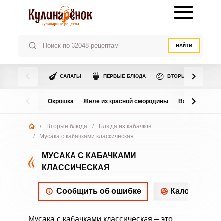
НАЙТИ
🍆
🍵
🍲
САЛАТЫ
ПЕРВЫЕ БЛЮДА
ВТОРЫЕ БЛЮДА
Окрошка
Желе из красной смородины
Варенье из в
/
Вторые блюда
/
Блюда из кабачков
/
Мусака с кабачками классическая
МУСАКА С КАБАЧКАМИ
КЛАССИЧЕСКАЯ
Сообщить об ошибке
Калорийнос
Мусака с кабачками классическая – это