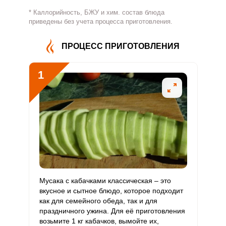
* Каллорийность, БЖУ и хим. состав блюда
Витамин
приведены без учета процесса приготовления.
387.1 мг
500 мг
3.2
9.7
В4
ПРОЦЕСС ПРИГОТОВЛЕНИЯ
Витамин
2.7 мг
5 мг
2.3
6.8
В5
1
Витамин
1.7 мг
2 мг
3.6
10.8
В6
Витамин
203.1 мкг
400 мкг
2.1
6.3
В9
Витамин
2.7 мкг
3 мкг
3.7
11.2
В12
Витамин
Мусака с кабачками классическая – это
202.1 мкг
90 мкг
9.3
28.1
С
вкусное и сытное блюдо, которое подходит
как для семейного обеда, так и для
праздничного ужина. Для её приготовления
Витамин
4.8 мкг
10 мкг
2
6
возьмите 1 кг кабачков, вымойте их,
D