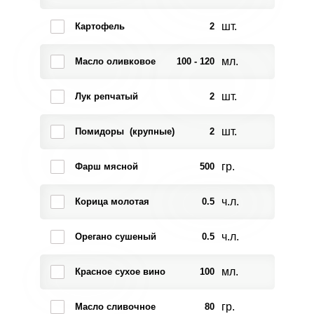
шт.
Картофель
2
мл.
Масло оливковое
100 - 120
шт.
Лук репчатый
2
шт.
Помидоры (крупные)
2
гр.
Фарш мясной
500
ч.л.
Корица молотая
0.5
ч.л.
Орегано сушеный
0.5
мл.
Красное сухое вино
100
гр.
Масло сливочное
80