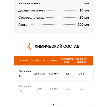
Чайная ложка
5 мл
Десертная ложка
10 мл
Столовая ложка
20 мл
Стакан
200 мл
ХИМИЧЕСКИЙ СОСТАВ
% ОТ НОРМЫ
% В ОДНОЙ
НУТРИЕНТ
КОЛИЧЕСТВО
НОРМА
В 100 Г
ПОРЦИИ
Витамин
1188.9 мкг
900 мкг
5.5
16.5
A
Витамин
1 мг
1.5 мг
2.9
8.7
В1
Витамин
2.6 мг
1.8 мг
5.9
17.9
В2