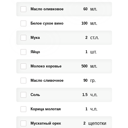
мл.
Масло оливковое
60
мл.
Белое сухое вино
100
ст.л.
Мука
2
шт.
Яйцо
1
мл.
Молоко коровье
500
гр.
Масло сливочное
90
ч.л.
Соль
1.5
ч.л.
Корица молотая
1
щепотки
Мускатный орех
2