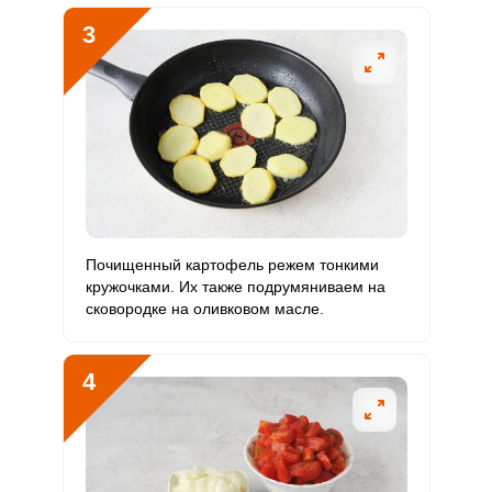
3
Магний
397.4 мг
400 мг
2.9
16.6
Натрий
13430.9 мг
1300 мг
30.2
172.2
Сера
431.4 мг
500 мг
2.5
14.4
Фосфор
3661.4 мг
800 мг
13.4
76.3
Хлор
9775.9 мг
2300 мг
12.4
70.8
Почищенный картофель режем тонкими
Алюминий
9290.5 мкг
30 мкг
904.4
5161.4
кружочками. Их также подрумяниваем на
сковородке на оливковом масле.
Железо
26 мг
18 мг
4.2
24
Йод
113.6 мкг
150 мкг
2.2
12.6
4
Кобальт
29.3 мкг
10 мкг
8.5
48.8
Литий
763.6 мкг
70 мкг
31.9
181.8