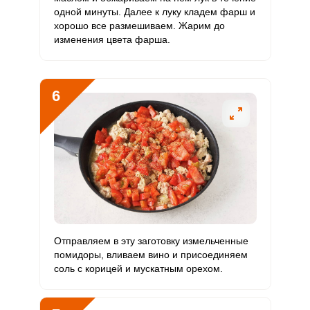
Молибден
147.9 мкг
70 мкг
6.2
35.2
одной минуты. Далее к луку кладем фарш и
хорошо все размешиваем. Жарим до
изменения цвета фарша.
6
Отправляем в эту заготовку измельченные
помидоры, вливаем вино и присоединяем
соль с корицей и мускатным орехом.