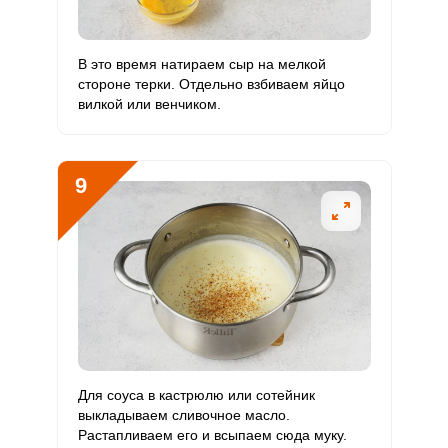
Достаем все необходимые продукты из нашего списка
В это время натираем сыр на мелкой
и выкладываем на рабочий стол.
Отправляя эту форму, вы соглашаетесь с
Правилами сайта
,
Запомнить меня
стороне терки. Отдельно взбиваем яйцо
Политикой конфиденциальности
,
Политикой обработки
вилкой или венчиком.
персональных данных
и
Пользовательским соглашением
ВХОД
ЕЩЕ НЕ ЗАРЕГИСТРИРОВАННЫ?
9
Забыли пароль?
ОТПРАВИТЬ СООБЩЕНИЕ
Для соуса в кастрюлю или сотейник
выкладываем сливочное масло.
Растапливаем его и всыпаем сюда муку.