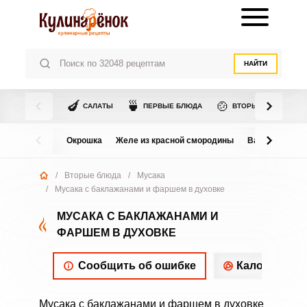
НАЙТИ
🍆
🍵
🍲
САЛАТЫ
ПЕРВЫЕ БЛЮДА
ВТОРЫЕ БЛЮДА
Окрошка
Желе из красной смородины
Варенье из в
/
Вторые блюда
/
Мусака
/
Мусака с баклажанами и фаршем в духовке
МУСАКА С БАКЛАЖАНАМИ И
ФАРШЕМ В ДУХОВКЕ
Сообщить об ошибке
Калорийнос
Мусака с баклажанами и фаршем в духовке