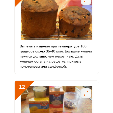
Выпекать изделия при температуре 180
Сообщить об ошибке
градусов около 35-40 мин. Большие куличи
пекутся дольше, чем некрупные. Дать
ШАГ
Ш
ВХОД НА САЙТ
РЕГИСТРАЦИЯ
1 ИЗ 17
2
куличам остыть на решетке, прикрыв
полотенцем или салфеткой.
Войдите
с помощью социальных сетей:
12
или