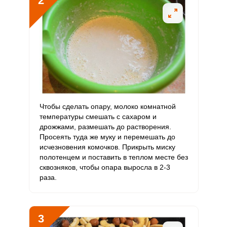
2
К
Витамин
38.5 мг
20 мг
13.2
64.1
РР
Калий
2782.4 мг
2500 мг
7.7
37.1
Кальций
525.5 мг
1000 мг
3.6
17.5
Кремний
92.8 мг
30 мг
21.3
103.1
Чтобы сделать опару, молоко комнатной
температуры смешать с сахаром и
Магний
359 мг
400 мг
6.2
29.9
дрожжами, размешать до растворения.
Просеять туда же муку и перемешать до
Натрий
506.2 мг
1300 мг
2.7
13
исчезновения комочков. Прикрыть миску
полотенцем и поставить в теплом месте без
Сера
630.9 мг
500 мг
8.7
42.1
сквозняков, чтобы опара выросла в 2-3
раза.
Фосфор
1665 мг
800 мг
14.3
69.4
Хлор
767.9 мг
2300 мг
2.3
11.1
3