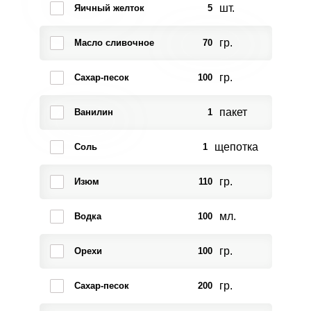
шт.
Яичный желток
5
гр.
Масло сливочное
70
гр.
Сахар-песок
100
пакет
Ванилин
1
щепотка
Соль
1
гр.
Изюм
110
мл.
Водка
100
гр.
Орехи
100
гр.
Сахар-песок
200