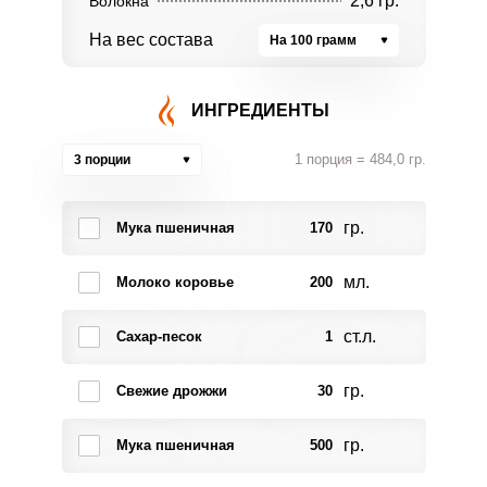
2,6 гр.
Волокна
На вес состава
На 100 грамм
ИНГРЕДИЕНТЫ
1 порция = 484,0 гр.
3 порции
гр.
Мука пшеничная
170
мл.
Молоко коровье
200
ст.л.
Сахар-песок
1
гр.
Свежие дрожжи
30
гр.
Мука пшеничная
500