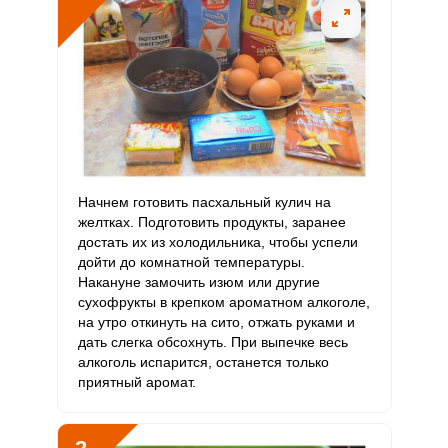
Витамин
2.7 мг
2 мг
9.3
45.2
В6
Витамин
504.1 мкг
400 мкг
8.7
42
В9
Витамин
1.8 мкг
3 мкг
4.1
20
В12
Витамин
Начнем готовить пасхальный кулич на
6.4 мкг
90 мкг
0.5
2.4
С
желтках. Подготовить продукты, заранее
достать их из холодильника, чтобы успели
дойти до комнатной температуры.
Витамин
1.3 мкг
10 мкг
0.9
4.4
Накануне замочить изюм или другие
D
сухофрукты в крепком ароматном алкоголе,
на утро откинуть на сито, отжать руками и
Витамин
29.9 мг
15 мг
13.7
66.4
дать слегка обсохнуть. При выпечке весь
E
алкоголь испарится, останется только
приятный аромат.
Биотин
106.1 мг
50 мг
14.6
70.7
Витамин
11.8 мкг
120 мкг
0.7
3.3