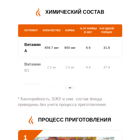
ХИМИЧЕСКИЙ СОСТАВ
% ОТ НОРМЫ
% В ОДНОЙ
НУТРИЕНТ
КОЛИЧЕСТВО
НОРМА
В 100 Г
ПОРЦИИ
Витамин
859.7 мкг
900 мкг
6.6
31.8
A
Витамин
2.2 мг
1.5 мг
9.9
47.8
В1
Витамин
1.3 мг
1.8 мг
4.9
23.9
В2
* Каллорийность, БЖУ и хим. состав блюда
Витамин
приведены без учета процесса приготовления.
1212.9 мг
500 мг
16.7
80.9
В4
ПРОЦЕСС ПРИГОТОВЛЕНИЯ
Витамин
8.5 мг
5 мг
11.7
56.8
В5
1