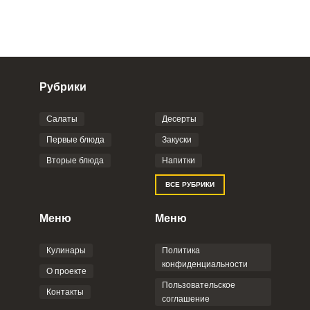
Рубрики
Салаты
Десерты
Фото до 4 шт, до 5 mb
ПРИКРЕПИТЬ
Первые блюда
Закуски
Вторые блюда
Напитки
Отправляя эту форму, вы соглашаетесь с
ВСЕ РУБРИКИ
Правилами сайта
,
Политикой
конфиденциальности
,
Политикой обработки
персональных данных
и
Пользовательским
Меню
Меню
соглашением
.
Кулинары
Политика
конфиденциальности
О проекте
Пользовательское
Контакты
соглашение
ОТПРАВИТЬ КОММЕНТАРИЙ