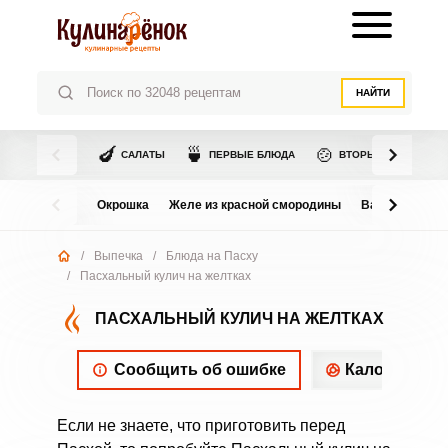
НАЙТИ
🍆
🍵
🍲
САЛАТЫ
ПЕРВЫЕ БЛЮДА
ВТОРЫЕ БЛЮДА
Окрошка
Желе из красной смородины
Варенье из в
/
Выпечка
/
Блюда на Пасху
/
Пасхальный кулич на желтках
ПАСХАЛЬНЫЙ КУЛИЧ НА ЖЕЛТКАХ
Сообщить об ошибке
Калорийнос
Если не знаете, что приготовить перед