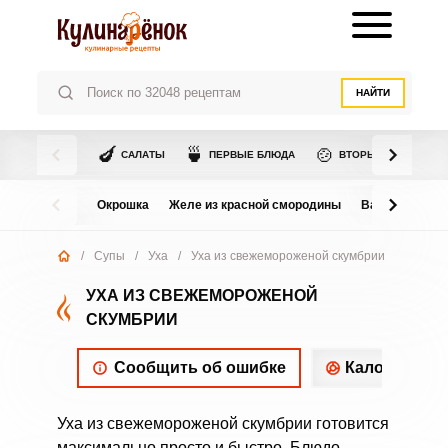
НАЙТИ
🍆
🍵
🍲
САЛАТЫ
ПЕРВЫЕ БЛЮДА
ВТОРЫЕ БЛЮДА
Окрошка
Желе из красной смородины
Варенье из в
/
Супы
/
Уха
/
Уха из свежемороженой скумбрии
УХА ИЗ СВЕЖЕМОРОЖЕНОЙ
СКУМБРИИ
Сообщить об ошибке
Калорийнос
Уха из свежемороженой скумбрии готовится
максимально просто и быстро. Блюдо