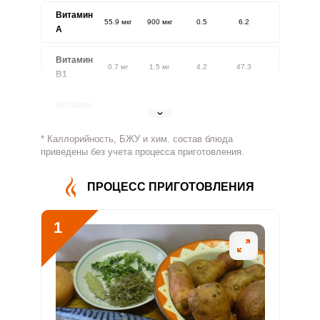
Витамин
55.9 мкг
900 мкг
0.5
6.2
A
Витамин
0.7 мг
1.5 мг
4.2
47.3
В1
Витамин
2 мг
1.8 мг
9.8
111.2
В2
* Каллорийность, БЖУ и хим. состав блюда
Витамин
приведены без учета процесса приготовления.
363.6 мг
500 мг
6.4
72.7
В4
ПРОЦЕСС ПРИГОТОВЛЕНИЯ
Витамин
4.8 мг
5 мг
8.4
95.5
В5
1
Витамин
4.5 мг
2 мг
20
226.3
В6
Витамин
59 мкг
400 мкг
1.3
14.8
В9