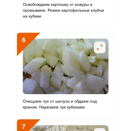
Освобождаем картошку от кожуры и
промываем. Режем картофельные клубни
Ванадий
0
20 мкг
0
0
на кубики.
Молибден
22 мкг
70 мкг
2.8
31.4
6
Очищаем лук от шелухи и обдаем под
краном. Нарезаем лук кубиками.
7