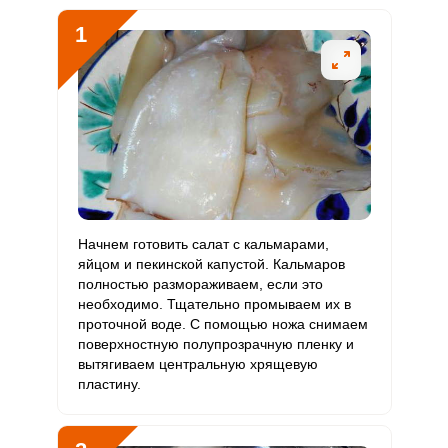
В5
1
Витамин
1.6 мг
2 мг
6
19.5
В6
Витамин
238.3 мкг
400 мкг
4.6
14.9
В9
Витамин
7.9 мкг
3 мкг
20.3
66.1
В12
Витамин
Начнем готовить салат с кальмарами,
30.9 мкг
90 мкг
2.6
8.6
С
яйцом и пекинской капустой. Кальмаров
полностью размораживаем, если это
необходимо. Тщательно промываем их в
Витамин
6.1 мкг
10 мкг
4.7
15.1
проточной воде. С помощью ножа снимаем
D
поверхностную полупрозрачную пленку и
вытягиваем центральную хрящевую
Витамин
13 мг
15 мг
6.7
21.7
пластину.
E
Биотин
55.6 мг
50 мг
8.5
27.8