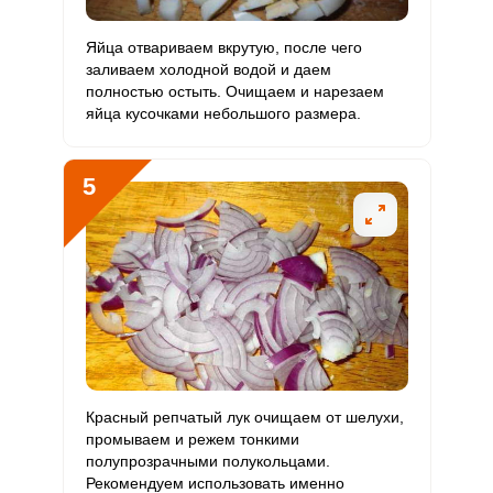
Забыли пароль?
Фтор
264.6 мкг
4000 мкг
0.5
1.7
Яйца отвариваем вкрутую, после чего
ОТПРАВИТЬ СООБЩЕНИЕ
заливаем холодной водой и даем
Хром
13.7 мкг
50 мкг
2.1
6.8
полностью остыть. Очищаем и нарезаем
яйца кусочками небольшого размера.
Цинк
14.7 мг
12 мг
9.5
30.7
Бор
0
1200 мкг
0
0
5
Ванадий
0
20 мкг
0
0
Молибден
116.5 мкг
70 мкг
12.8
41.6
Красный репчатый лук очищаем от шелухи,
промываем и режем тонкими
полупрозрачными полукольцами.
Рекомендуем использовать именно