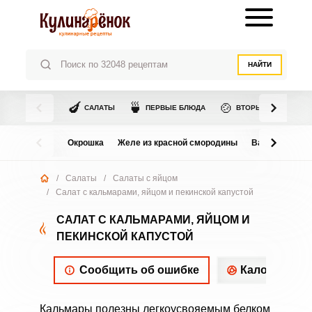
НАЙТИ
🍆
🍵
🍲
САЛАТЫ
ПЕРВЫЕ БЛЮДА
ВТОРЫЕ БЛЮДА
Окрошка
Желе из красной смородины
Варенье из в
/
Салаты
/
Салаты с яйцом
/
Салат с кальмарами, яйцом и пекинской капустой
САЛАТ С КАЛЬМАРАМИ, ЯЙЦОМ И
ПЕКИНСКОЙ КАПУСТОЙ
Сообщить об ошибке
Калорийнос
Кальмары полезны легкоусвояемым белком