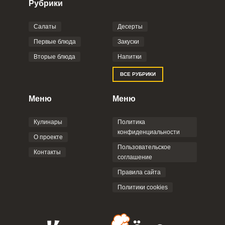
Рубрики
Салаты
Десерты
Фото до 4 шт, до 5 mb
ПРИКРЕПИТЬ
Первые блюда
Закуски
Вторые блюда
Напитки
Отправляя эту форму, вы соглашаетесь с
ВСЕ РУБРИКИ
Правилами сайта
,
Политикой
конфиденциальности
,
Политикой обработки
персональных данных
и
Пользовательским
Меню
Меню
соглашением
.
Кулинары
Политика
конфиденциальности
О проекте
Пользовательское
Контакты
соглашение
ОТПРАВИТЬ КОММЕНТАРИЙ
Правила сайта
Политики cookies