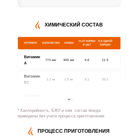
ХИМИЧЕСКИЙ СОСТАВ
% ОТ НОРМЫ
% В ОДНОЙ
НУТРИЕНТ
КОЛИЧЕСТВО
НОРМА
В 100 Г
ПОРЦИИ
Витамин
773 мкг
900 мкг
6.6
21.5
A
Витамин
1.2 мг
1.5 мг
6.2
20.2
В1
Витамин
1.7 мг
1.8 мг
7.4
24.2
В2
* Каллорийность, БЖУ и хим. состав блюда
Витамин
приведены без учета процесса приготовления.
1081.7 мг
500 мг
16.6
54.1
В4
ПРОЦЕСС ПРИГОТОВЛЕНИЯ
Витамин
8.3 мг
5 мг
12.8
41.5