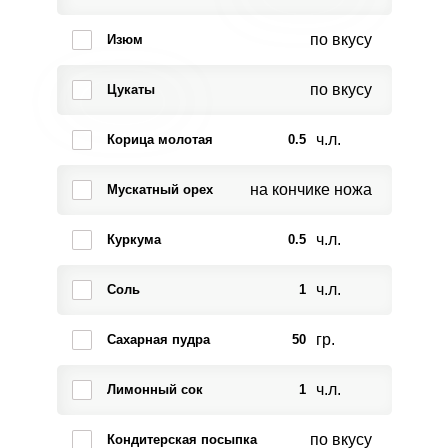
по вкусу
Изюм
по вкусу
Цукаты
ч.л.
Корица молотая
0.5
на кончике ножа
Мускатный орех
ч.л.
Куркума
0.5
ч.л.
Соль
1
гр.
Сахарная пудра
50
ч.л.
Лимонный сок
1
по вкусу
Кондитерская посыпка