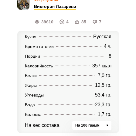
355 рецептов
Виктория Лазарева
39610
4
85
7
Русская
Кухня
4 ч.
Время готовки
8
Порции
357 ккал
Калорийность
7,0 гр.
Белки
12,5 гр.
Жиры
53,4 гр.
Углеводы
23,3 гр.
Вода
1,7 гр.
Волокна
На вес состава
На 100 грамм