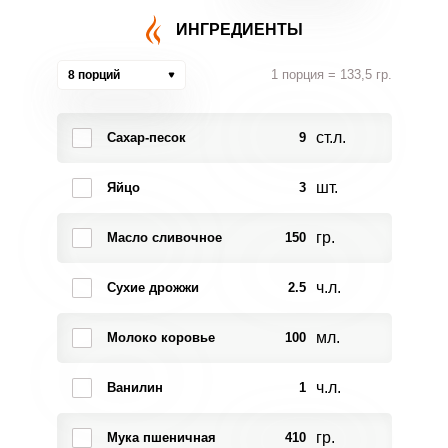
ИНГРЕДИЕНТЫ
1 порция = 133,5 гр.
8 порций
ст.л.
Сахар-песок
9
шт.
Яйцо
3
гр.
Масло сливочное
150
ч.л.
Сухие дрожжи
2.5
мл.
Молоко коровье
100
ч.л.
Ванилин
1
гр.
Мука пшеничная
410