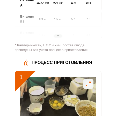
Витамин
1117.4 мкг
900 мкг
11.6
15.5
A
Витамин
0.9 мг
1.5 мг
5.7
7.6
В1
Витамин
1.3 мг
1.8 мг
7
9.3
В2
* Каллорийность, БЖУ и хим. состав блюда
Витамин
приведены без учета процесса приготовления.
640.7 мг
500 мг
12
16
В4
ПРОЦЕСС ПРИГОТОВЛЕНИЯ
Витамин
4 мг
5 мг
7.5
10
В5
1
Витамин
1 мг
2 мг
4.8
6.3
В6
Витамин
193.8 мкг
400 мкг
4.5
6.1
В9
Витамин