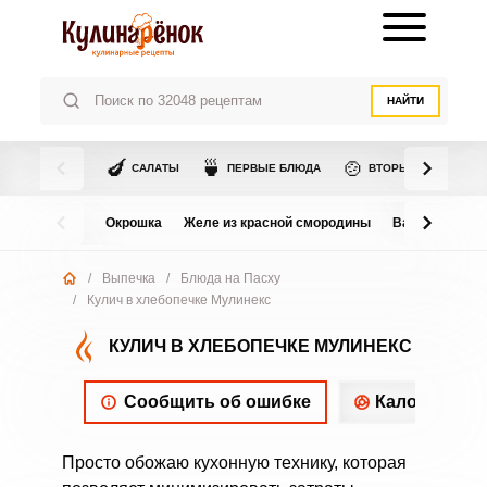
НАЙТИ
🍆
🍵
🍲
САЛАТЫ
ПЕРВЫЕ БЛЮДА
ВТОРЫЕ БЛЮДА
Окрошка
Желе из красной смородины
Варенье из в
/
Выпечка
/
Блюда на Пасху
/
Кулич в хлебопечке Мулинекс
КУЛИЧ В ХЛЕБОПЕЧКЕ МУЛИНЕКС
Сообщить об ошибке
Калорийнос
Просто обожаю кухонную технику, которая