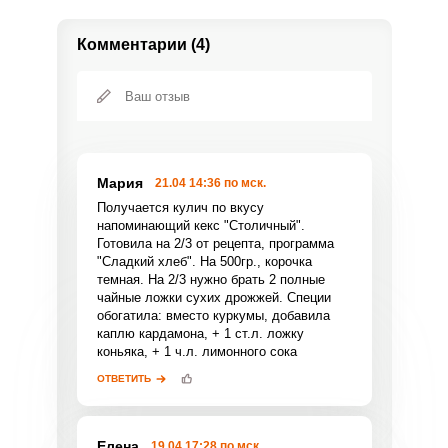
Комментарии (4)
Мария
21.04 14:36 по мск.
Получается кулич по вкусу
напоминающий кекс "Столичный".
Готовила на 2/3 от рецепта, программа
"Сладкий хлеб". На 500гр., корочка
темная. На 2/3 нужно брать 2 полные
чайные ложки сухих дрожжей. Специи
обогатила: вместо куркумы, добавила
каплю кардамона, + 1 ст.л. ложку
Фото до 4 шт, до 5 mb
ПРИКРЕПИТЬ
коньяка, + 1 ч.л. лимонного сока
ОТВЕТИТЬ
Отправляя эту форму, вы соглашаетесь с
Правилами сайта
,
Политикой
конфиденциальности
,
Политикой обработки
Елена
19.04 17:28 по мск.