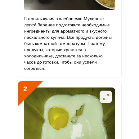
0.9 мкг
3 мкг
2.8
3.7
В12
Витамин
Готовить кулич в хлебопечке Мулинекс
2.1 мкг
90 мкг
0.2
0.3
С
легко! Заранее подготовьте необходимые
ингредиенты для ароматного и вкусного
пасхального кулича. Все продукты должны
Витамин
5.6 мкг
10 мкг
5.2
7
быть комнатной температуры. Поэтому,
D
продукты, которые хранятся в
холодильнике, достаньте за несколько
Витамин
8.9 мг
15 мг
5.6
7.4
часов до готовки, чтобы они успели
E
согреться.
Биотин
47.4 мг
50 мг
8.9
11.9
2
Витамин
2.2 мкг
120 мкг
0.2
0.2
К
Витамин
20.9 мг
20 мг
9.8
13.1
РР
Калий
960 мг
2500 мг
3.6
4.8