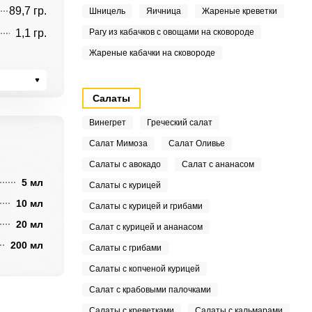
89,7 гр.
Шницель
Яичница
Жареные креветки
1,1 гр.
Рагу из кабачков с овощами на сковороде
Жареные кабачки на сковороде
Салаты
Винегрет
Греческий салат
Салат Мимоза
Салат Оливье
Салаты с авокадо
Салат с ананасом
5 мл
Салаты с курицей
10 мл
Салаты с курицей и грибами
20 мл
Салат с курицей и ананасом
200 мл
Салаты с грибами
Салаты с копченой курицей
Салат с крабовыми палочками
Салаты с креветками
Салаты с кальмарами