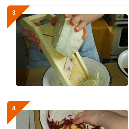
Алюминий
3106.1 мкг
3
Железо
10.2 мг
Йод
26.2 мкг
Кобальт
39.7 мкг
Литий
235.2 мкг
Марганец
1.9 мкг
Медь
1100.4 мкг
Никель
21.5 мкг
Рубидий
1873.5 мкг
4
Селен
3 мкг