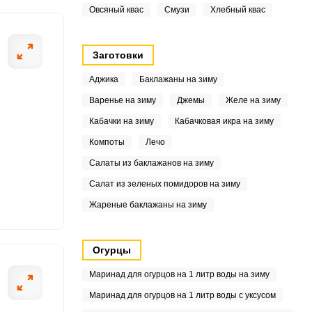
Овсяный квас
Смузи
Хлебный квас
0.7
3
Заготовки
5
Аджика
Баклажаны на зиму
Варенье на зиму
Джемы
Желе на зиму
3
Кабачки на зиму
Кабачковая икра на зиму
2
Компоты
Лечо
Салаты из баклажанов на зиму
4
Салат из зеленых помидоров на зиму
2
Жареные баклажаны на зиму
1
Огурцы
.3
Маринад для огурцов на 1 литр воды на зиму
1
Маринад для огурцов на 1 литр воды с уксусом