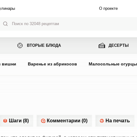
улинары
О проекте
🍲
🍰
ВТОРЫЕ БЛЮДА
ДЕСЕРТЫ
з вишни
Варенье из абрикосов
Малосольные огурц
Шаги (8)
Комментарии (0)
На печать