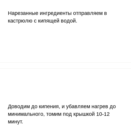
4000 мкг
1.4
5.
Нарезанные ингредиенты отправляем в
50 мкг
3.3
13.
кастрюлю с кипящей водой.
12 мг
1.5
6.
1200 мкг
2.6
10.
20 мкг
124.9
516
70 мкг
7.3
3
Доводим до кипения, и убавляем нагрев до
минимального, томим под крышкой 10-12
минут.