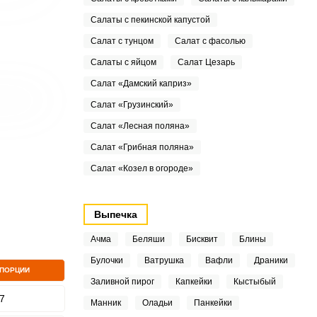
Салаты с пекинской капустой
Салат с тунцом
Салат с фасолью
Салаты с яйцом
Салат Цезарь
Салат «Дамский каприз»
Салат «Грузинский»
Салат «Лесная поляна»
Салат «Грибная поляна»
Салат «Козел в огороде»
Выпечка
Ачма
Беляши
Бисквит
Блины
Булочки
Ватрушка
Вафли
Драники
 ПОРЦИИ
Заливной пирог
Капкейки
Кыстыбый
7
Манник
Оладьи
Панкейки