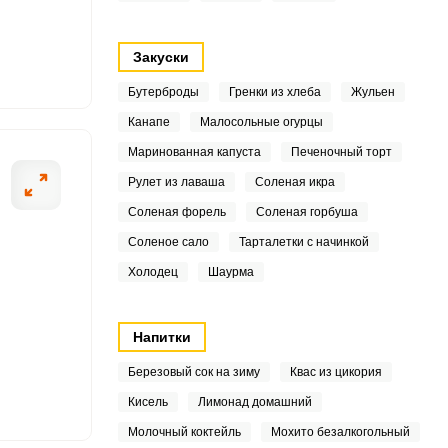
6
Закуски
6
Бутерброды
Гренки из хлеба
Жульен
Канапе
Малосольные огурцы
5
ОТПРАВИТЬ СООБЩЕНИЕ
Маринованная капуста
Печеночный торт
1
Рулет из лаваша
Соленая икра
Соленая форель
Соленая горбуша
.2
Соленое сало
Тарталетки с начинкой
1
Холодец
Шаурма
щаем овощи.
При помощи терк
.5
Напитки
5
Березовый сок на зиму
Квас из цикория
8
Кисель
Лимонад домашний
.1
Молочный коктейль
Мохито безалкогольный