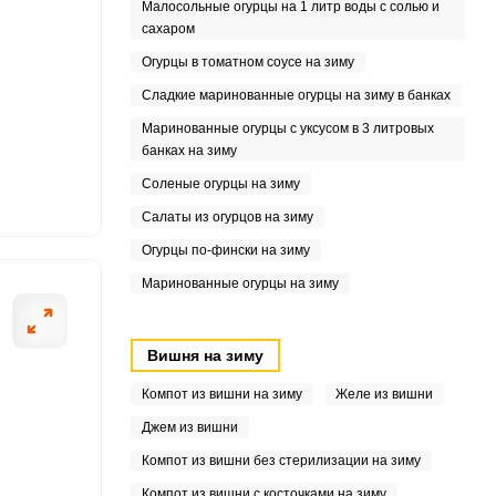
8
Малосольные огурцы на 1 литр воды с солью и
сахаром
4
Огурцы в томатном соусе на зиму
Сладкие маринованные огурцы на зиму в банках
3
Маринованные огурцы с уксусом в 3 литровых
6
банках на зиму
Соленые огурцы на зиму
.3
Салаты из огурцов на зиму
0
Огурцы по-фински на зиму
Маринованные огурцы на зиму
Вишня на зиму
Компот из вишни на зиму
Желе из вишни
Джем из вишни
Компот из вишни без стерилизации на зиму
Компот из вишни с косточками на зиму