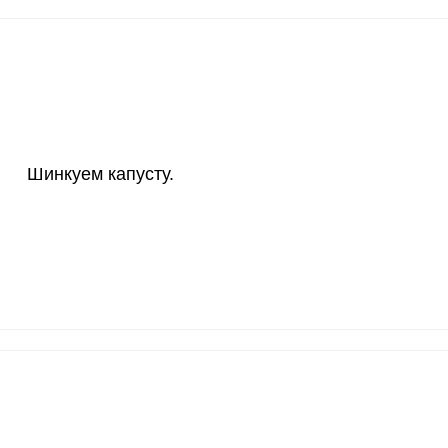
30 мкг
500.9
207
18 мг
2.7
11.
150 мкг
0.8
3.
10 мкг
19.2
79.
Шинкуем капусту.
70 мкг
16.3
67.
2 мкг
4.7
19.
1000 мкг
5.3
2
200 мкг
0.5
2.
200 мкг
45.3
187
55 мкг
0.3
1.