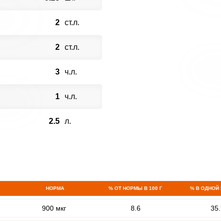
2
ст.л.
2
ст.л.
3
ч.л.
1
ч.л.
2.5
л.
НОРМА
% ОТ НОРМЫ В 100 Г
% В ОДНОЙ
900 мкг
8.6
35.