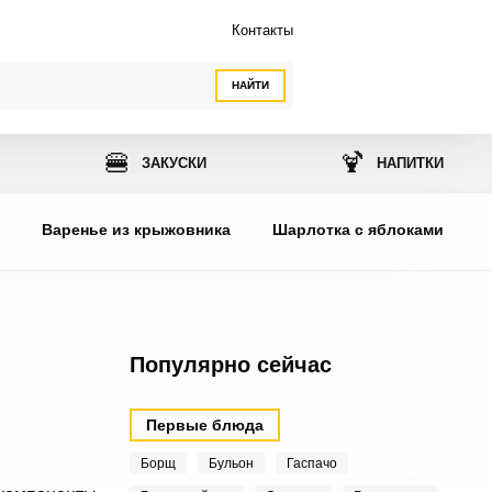
Контакты
НАЙТИ
🍔
🍹
ЗАКУСКИ
НАПИТКИ
ы
Варенье из крыжовника
Шарлотка с яблоками
Популярно сейчас
Первые блюда
Борщ
Бульон
Гаспачо