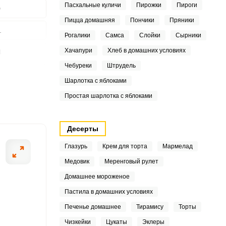
Пасхальные куличи
Пирожки
Пироги
0
Пицца домашняя
Пончики
Пряники
1
Рогалики
Самса
Слойки
Сырники
Хачапури
Хлеб в домашних условиях
4
ШАГ
Чебуреки
Штрудель
2 ИЗ 8
2
Шарлотка с яблоками
8
Простая шарлотка с яблоками
4
Десерты
Глазурь
Крем для торта
Мармелад
8
Медовик
Меренговый рулет
Домашнее мороженое
Пастила в домашних условиях
4
Печенье домашнее
Тирамису
Торты
Чизкейки
Цукаты
Эклеры
6