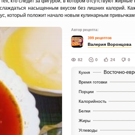
тех, кто следит за фигурой, в котором отсутствуют жирные
аслаждаться насыщенным вкусом без лишних калорий. Ка
кус, который положит начало новым кулинарным привычкам
Автор рецепта:
399 рецептов
Валерия Воронцова
82
0
24
0
Восточно-евр
Кухня
Время готовки
Порции
Калорийность
Белки
Жиры
Углеводы