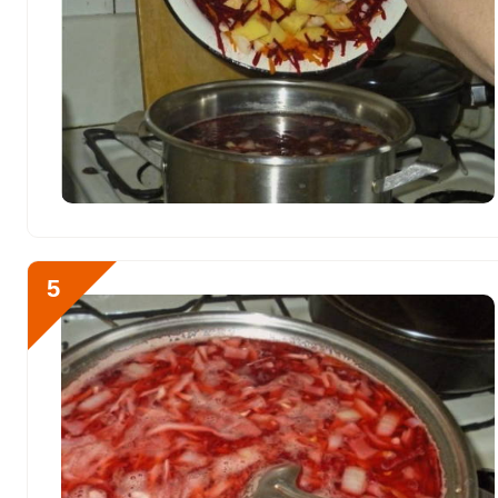
Фтор
1152.4 мкг
Хром
33.6 мкг
Цинк
3.8 мг
Бор
635 мкг
Ванадий
516.3 мкг
Молибден
105 мкг
5