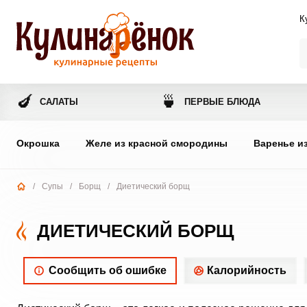
К
🍆
🍵
САЛАТЫ
ПЕРВЫЕ БЛЮДА
Окрошка
Желе из красной смородины
Варенье и
/
Супы
/
Борщ
/
Диетический борщ
ДИЕТИЧЕСКИЙ БОРЩ
Сообщить об ошибке
Калорийность