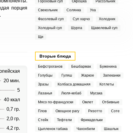
 компоненты.
Гороховый суп
Окрошка
Рассольник
ждая порция
Свекольник
Солянка
Уха
.
Фасолевый суп
Суп харчо
Холодник
Холодный суп
Шурпа
Щавелевый суп
Щи
Вторые блюда
Бефстроганов
Бешбармак
Буженина
опейская
Голубцы
Гуляш
Жаркое
Запеканки
20 мин.
Зразы
Колбаса домашняя
Котлеты
5
Лазанья
Люля-кебаб
Мусака
40 ккал
Мясо по-французски
Омлет
Отбивные
0,7 гр.
Плов
Овощное рагу
Ризотто
Соте
2,0 гр.
Стейк
Тефтели
Фрикадельки
4,2 гр.
Цыпленок табака
Чахохбили
Шашлык