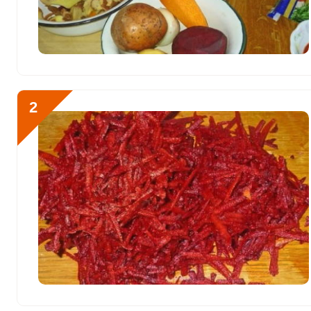
Витамин К
21.7 мкг
Витамин РР
8.6 мг
Калий
Отправляя эту форму, вы соглашае
3558 мг
Политикой конфиденциальности
,
П
2
персональных данных
и
Пользоват
Кальций
354.7 мг
Кремний
171.3 мг
Магний
282.7 мг
Кастрюлю с водой стави
Натрий
11864.3 мг
Сера
287.8 мг
Фосфор
431 мг
Хлор
18297.1 мг