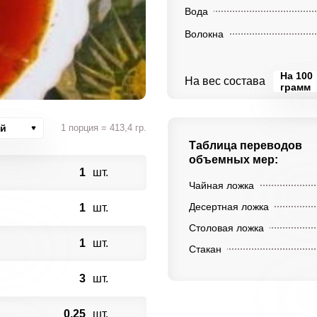
Вода
Волокна
На 100
На вес состава
грамм
ий
1 порция = 413,4 гр.
Таблица переводов
объемных мер:
1
шт.
Чайная ложка
Десертная ложка
1
шт.
Столовая ложка
1
шт.
Стакан
3
шт.
0.25
шт.