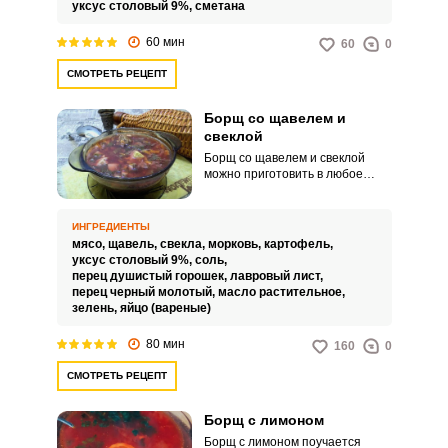
уксус столовый 9%,
сметана
60 мин
60
0
СМОТРЕТЬ РЕЦЕПТ
Борщ со щавелем и
свеклой
Борщ со щавелем и свеклой
можно приготовить в любое
время года, используя щавель
консервированный, но самым
вкусным борщ получается
ИНГРЕДИЕНТЫ
весной, когда лисья этого
мясо,
щавель,
свекла,
морковь,
картофель,
растения нежные, вкусные и с
уксус столовый 9%,
соль,
приятной кислинкой. Щавель в
перец душистый горошек,
лавровый лист,
борще заменяет капусту, и
перец черный молотый,
масло растительное,
сохраняет яркий цвет свеклы.
зелень,
яйцо (вареные)
80 мин
160
0
СМОТРЕТЬ РЕЦЕПТ
Борщ с лимоном
Борщ с лимоном поучается