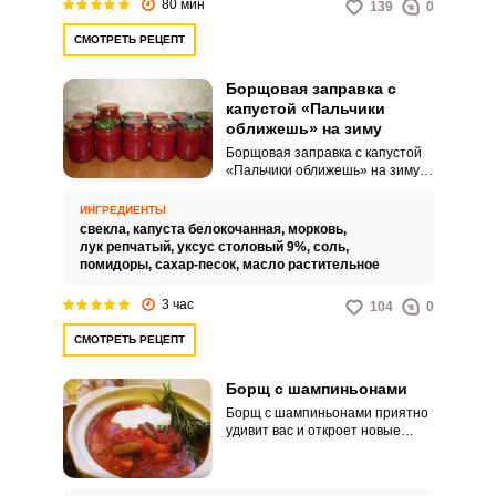
80 мин
139
0
СМОТРЕТЬ РЕЦЕПТ
Борщовая заправка с
капустой «Пальчики
оближешь» на зиму
Борщовая заправка с капустой
«Пальчики оближешь» на зиму –
это вкусное и ароматное блюдо,
которое добавит изюминку в
ИНГРЕДИЕНТЫ
ваш обеденный стол. Капуста,
свекла,
капуста белокочанная,
морковь,
морковь, лук и специи
лук репчатый,
уксус столовый 9%,
соль,
смешиваются в одну целостную
помидоры,
сахар-песок,
масло растительное
заправку, которая будет отлично
сочетаться с предварительно
3 час
104
0
приготовленным бульоном.
СМОТРЕТЬ РЕЦЕПТ
Борщ с шампиньонами
Борщ с шампиньонами приятно
удивит вас и откроет новые
вариации приготовления
классического обеденного
блюда. Борщ с шампиньонами