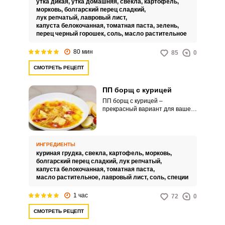
утка дикая,
утка домашняя,
свекла,
картофель,
морковь,
болгарский перец сладкий,
лук репчатый,
лавровый лист,
капуста белокочанная,
томатная паста,
зелень,
перец черный горошек,
соль,
масло растительное
80 мин
85
0
СМОТРЕТЬ РЕЦЕПТ
ПП борщ с курицей
ПП борщ с курицей –
прекрасный вариант для вашего
домашнего обеда или ужина.
Особенно такой суп понравится
тем, кто следит за своей
фигурой.
ИНГРЕДИЕНТЫ
куриная грудка,
свекла,
картофель,
морковь,
болгарский перец сладкий,
лук репчатый,
капуста белокочанная,
томатная паста,
масло растительное,
лавровый лист,
соль,
специи
1 час
72
0
СМОТРЕТЬ РЕЦЕПТ