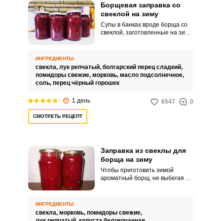
Борщевая заправка со
свеклой на зиму
Супы в банках вроде борща со
свеклой, заготовленные на зиму,
экономят хозяйкам не только
время и силы впоследствии, но
и деньги, ведь в холодное время
ИНГРЕДИЕНТЫ
года покупка овощей, которые
свекла,
лук репчатый,
болгарский перец сладкий,
летом на огороде не стоят ни
помидоры свежие,
морковь,
масло подсолнечное,
копейки, может обойтись
соль,
перец чёрный горошек
неприлично дорого.
1 день
6547
0
СМОТРЕТЬ РЕЦЕПТ
Заправка из свеклы для
борща на зиму
Чтобы приготовить зимой
ароматный борщ, не выбегая в
магазин, много не надо. Всего
лишь заготовить загодя осенью
свекольную заправку, а при
ИНГРЕДИЕНТЫ
случае сварить мясной бульон,
свекла,
морковь,
помидоры свежие,
положить заправку, пряности и
лук репчатый,
капуста белокочанная,