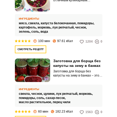
отличным кулинарным
решением для вашего сытного и
вкусного семейного обеда.
Кроме того, такое блюдо
выходит более легким и
ИНГРЕДИЕНТЫ
полезным.
мясо,
свекла,
капуста белокочанная,
помидоры,
картофель,
морковь,
лук репчатый,
чеснок,
зелень,
соль,
вода
100 мин
97.61 кКал
1204
0
СМОТРЕТЬ РЕЦЕПТ
Заготовка для борща без
капусты на зиму в банках
Заготовка для борща без
капусты на зиму в банках – это
консервация, которая
значительно упрощает жизнь
занятым хозяйкам. Готовится
ИНГРЕДИЕНТЫ
закатка элементарным образом.
свекла,
чеснок,
цукини,
лук репчатый,
морковь,
помидоры,
соль,
сахар-песок,
масло растительное,
перец чили
60 мин
182.23 кКал
1563
0