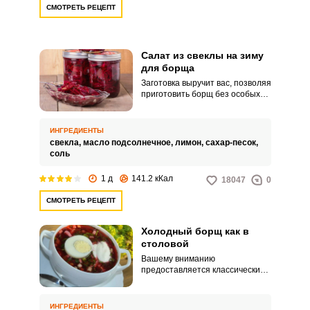
СМОТРЕТЬ РЕЦЕПТ
Салат из свеклы на зиму
для борща
Заготовка выручит вас, позволяя
приготовить борщ без особых
трудозатрат. Эту заправку
нужно добавлять в суп в конце
варки, т.
ИНГРЕДИЕНТЫ
свекла,
масло подсолнечное,
лимон,
сахар-песок,
соль
1 д
141.2 кКал
18047
0
СМОТРЕТЬ РЕЦЕПТ
Холодный борщ как в
столовой
Вашему вниманию
предоставляется классический
рецепт холодного борща, как в
столовой. Это рецепт былых
советских времен.
ИНГРЕДИЕНТЫ