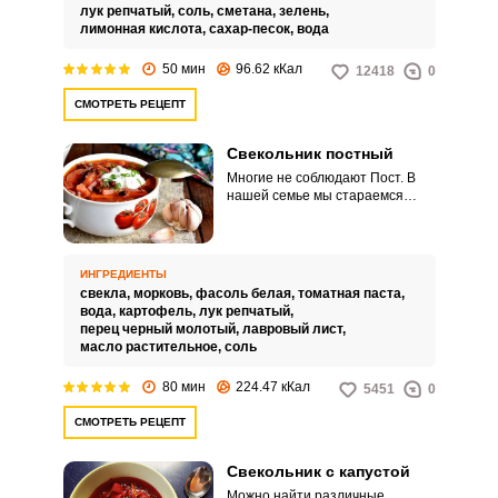
суп станет хорошим, сытным
лук репчатый,
соль,
сметана,
зелень,
обедом для всей семьи.
лимонная кислота,
сахар-песок,
вода
50 мин
96.62 кКал
12418
0
СМОТРЕТЬ РЕЦЕПТ
Свекольник постный
Многие не соблюдают Пост. В
нашей семье мы стараемся
ограничить себя в употреблении
мясных и молочных продуктов
во время Великого Поста.
ИНГРЕДИЕНТЫ
свекла,
морковь,
фасоль белая,
томатная паста,
вода,
картофель,
лук репчатый,
перец черный молотый,
лавровый лист,
масло растительное,
соль
80 мин
224.47 кКал
5451
0
СМОТРЕТЬ РЕЦЕПТ
Свекольник с капустой
Можно найти различные