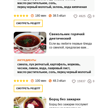
вторую – для бульона из
масло растительное,
соль,
картофеля, стручковой фасоли,
перец черный молотый,
зелень,
вода кипяченая
перца и других овощей.
180 мин
38.5 кКал
4925
0
СМОТРЕТЬ РЕЦЕПТ
Свекольник горячий
диетический
Если вы любите первые блюда
со свеклой, предлагаю вам
приготовить горячий
диетический свекольник без
мяса. Суп получается
ИНГРЕДИЕНТЫ
достаточно ароматным, вкусным
свекла,
лук репчатый,
картофель,
морковь,
и сытным, несмотря на то, что
чеснок,
лимон,
вода,
лавровый лист,
он постный и приготовлен на
масло растительное,
соль,
перец черный молотый
воде.
100 мин
48.3 кКал
15937
0
СМОТРЕТЬ РЕЦЕПТ
Борщ без зажарки
Борщ без зажарки послужит