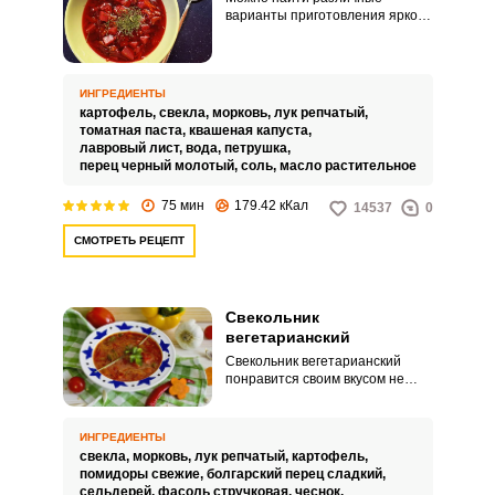
варианты приготовления яркого
и ароматного свекольника. Я
хочу предложить не совсем
обычный рецепт свекольника с
квашеной капустой.
ИНГРЕДИЕНТЫ
картофель,
свекла,
морковь,
лук репчатый,
томатная паста,
квашеная капуста,
лавровый лист,
вода,
петрушка,
перец черный молотый,
соль,
масло растительное
75 мин
179.42 кКал
14537
0
СМОТРЕТЬ РЕЦЕПТ
Свекольник
вегетарианский
Свекольник вегетарианский
понравится своим вкусом не
только вегетарианцам, но и
людям, соблюдающим посты, и
тем, кто придерживается ПП.
ИНГРЕДИЕНТЫ
Вам предлагается для его
свекла,
морковь,
лук репчатый,
картофель,
приготовления взять две
помидоры свежие,
болгарский перец сладкий,
кастрюли: одну для зажарки, а
сельдерей,
фасоль стручковая,
чеснок,