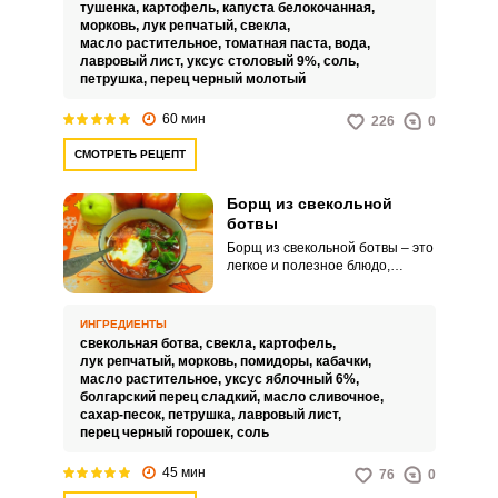
насыщенный вкус, а свежая
тушенка,
картофель,
капуста белокочанная,
капуста заботится о хрустящей
морковь,
лук репчатый,
свекла,
текстуре и витаминах.
масло растительное,
томатная паста,
вода,
лавровый лист,
уксус столовый 9%,
соль,
петрушка,
перец черный молотый
60 мин
226
0
СМОТРЕТЬ РЕЦЕПТ
Борщ из свекольной
ботвы
Борщ из свекольной ботвы – это
легкое и полезное блюдо,
красота которого заключается в
его ярком цвете и свежем
аромате. Свежая ботва,
ИНГРЕДИЕНТЫ
придающая насыщенный вкус,
свекольная ботва,
свекла,
картофель,
сочетаясь с картофелем и
лук репчатый,
морковь,
помидоры,
кабачки,
морковью, создает гармонию
масло растительное,
уксус яблочный 6%,
традиционной украинской кухни.
болгарский перец сладкий,
масло сливочное,
сахар-песок,
петрушка,
лавровый лист,
перец черный горошек,
соль
45 мин
76
0