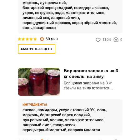
морковь,
лук репчатый,
болгарский перец сладкий,
помидоры,
чеснок,
укроп,
петрушка,
вода,
масло растительное,
лимонный сок,
лавровый лист,
перец душистый горошек,
перец чёрный молотый,
соль,
сахар-песок
60 мин
1104
0
СМОТРЕТЬ РЕЦЕПТ
Борщовая заправка на 3
кг свеклы на зиму
Борщовая заправка на 3 кг
свеклы на зиму готовится
несложно, но зато сколько
времени она вам потом
сэкономит. Овощная масса
ИНГРЕДИЕНТЫ
получается в меру кислой и
свекла,
помидоры,
уксус столовый 9%,
соль,
сладкой, из нее получится
морковь,
болгарский перец сладкий,
отличный борщ, как постный,
лук репчатый,
чеснок,
масло растительное,
так и вареный на основе
лавровый лист,
сахар-песок,
мясного бульона.
перец черный молотый,
паприка молотая