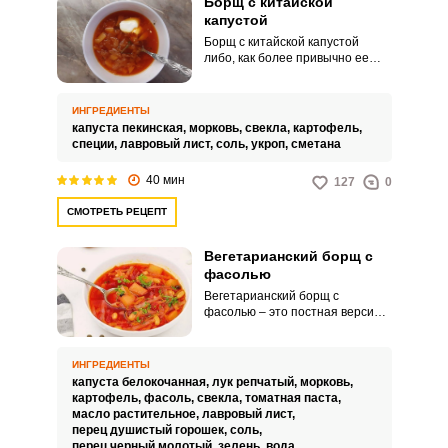
Борщ с китайской
капустой
Борщ с китайской капустой
либо, как более привычно ее
название, с добавлением
пекинской капусты, обязательно
Запомнить меня
стоит попробовать приготовить.
ИНГРЕДИЕНТЫ
Вкус будет очень нежным и
капуста пекинская,
морковь,
свекла,
картофель,
сочным.
ВХОД
специи,
лавровый лист,
соль,
укроп,
сметана
ЕЩЕ НЕ ЗАРЕГИСТРИРОВАННЫ?
40 мин
127
0
СМОТРЕТЬ РЕЦЕПТ
Забыли пароль?
Вегетарианский борщ с
фасолью
Вегетарианский борщ с
фасолью – это постная версия
привычного наваристого борща
с мясом. Наш рецепт
предполагает не менее вкусное,
ИНГРЕДИЕНТЫ
а также питательное и сытное
капуста белокочанная,
лук репчатый,
морковь,
блюдо благодаря добавлению
картофель,
фасоль,
свекла,
томатная паста,
фасоли.
масло растительное,
лавровый лист,
перец душистый горошек,
соль,
перец черный молотый,
зелень,
вода