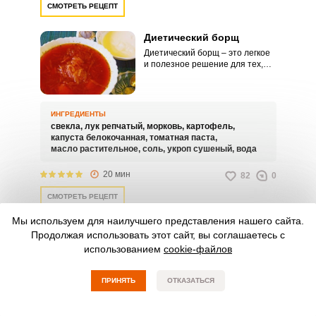
СМОТРЕТЬ РЕЦЕПТ
Диетический борщ
Диетический борщ – это легкое
и полезное решение для тех,
кто следит за фигурой, в
котором отсутствуют жирные
компоненты. Овощи богаты
клетчаткой и витаминами,
ИНГРЕДИЕНТЫ
позволяют наслаждаться
свекла,
лук репчатый,
морковь,
картофель,
насыщенным вкусом без лишних
капуста белокочанная,
томатная паста,
калорий.
масло растительное,
соль,
укроп сушеный,
вода
20 мин
82
0
СМОТРЕТЬ РЕЦЕПТ
Мы используем для наилучшего представления нашего сайта.
Продолжая использовать этот сайт, вы соглашаетесь с
Борщ с болгарским
использованием
cookie-файлов
перцем
Борщ с болгарским перцем – это
ПРИНЯТЬ
ОТКАЗАТЬСЯ
свежий взгляд на традиционное
блюдо, где яркий болгарский
перец добавляет сладость и