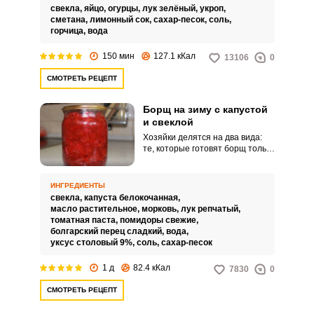
свекла,
яйцо,
огурцы,
лук зелёный,
укроп,
сметана,
лимонный сок,
сахар-песок,
соль,
горчица,
вода
150 мин
127.1 кКал
13106
0
СМОТРЕТЬ РЕЦЕПТ
Борщ на зиму с капустой
и свеклой
Хозяйки делятся на два вида:
те, которые готовят борщ только
со свеклой, и те, кто добавляет в
борщ еще и свежую капусту. Не
беда, можно в банки заготовить
ИНГРЕДИЕНТЫ
вкусный борщ с добавлением
свекла,
капуста белокочанная,
белокочанной капусты, который
масло растительное,
морковь,
лук репчатый,
согреет зимними вечерами.
томатная паста,
помидоры свежие,
болгарский перец сладкий,
вода,
уксус столовый 9%,
соль,
сахар-песок
1 д
82.4 кКал
7830
0
СМОТРЕТЬ РЕЦЕПТ