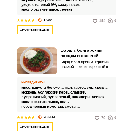
морковь,
лук репчатый,
томатная паста,
уксус столовый 9%,
сахар-песок,
масло растительное,
зелень
1 час
154
0
СМОТРЕТЬ РЕЦЕПТ
Борщ с болгарским
перцем и свеклой
Борщ с болгарским перцем и
свеклой – это интересный и
яркий вариант знаменитого
домашнего супа. Такое
кулинарное решение точно
ИНГРЕДИЕНТЫ
никого не оставит
мясо,
капуста белокочанная,
картофель,
свекла,
равнодушным.
морковь,
болгарский перец сладкий,
лук репчатый,
лук зеленый,
помидоры,
чеснок,
масло растительное,
соль,
перец черный молотый,
сметана
70 мин
79
0
СМОТРЕТЬ РЕЦЕПТ