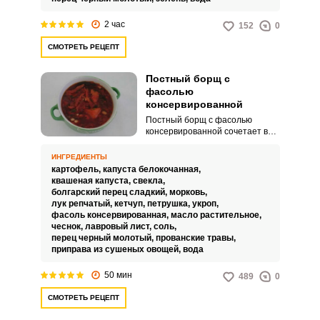
2 час
152
0
СМОТРЕТЬ РЕЦЕПТ
Постный борщ с
фасолью
консервированной
Постный борщ с фасолью
консервированной сочетает в
себе два вида капусты –
квашеную и свежую, благодаря
ИНГРЕДИЕНТЫ
чему блюдо имеет пикантную
картофель,
капуста белокочанная,
кислинку. Борщ получается
квашеная капуста,
свекла,
сытным и питательным, так как
болгарский перец сладкий,
морковь,
животный белок заменяется
лук репчатый,
кетчуп,
петрушка,
укроп,
растительным в виде фасоли.
фасоль консервированная,
масло растительное,
чеснок,
лавровый лист,
соль,
перец черный молотый,
прованские травы,
приправа из сушеных овощей,
вода
50 мин
489
0
СМОТРЕТЬ РЕЦЕПТ