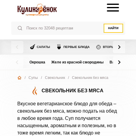
НАЙТИ
🍆
🍵
🍲
САЛАТЫ
ПЕРВЫЕ БЛЮДА
ВТОРЫЕ БЛЮДА
Окрошка
Желе из красной смородины
Варенье из в
/
Супы
/
Свекольник
/
Свекольник без мяса
СВЕКОЛЬНИК БЕЗ МЯСА
Вкусное вегетарианское блюдо для обеда –
свекольник без мяса, можно подать на обед
в любое время года. Суп получается
насыщенным, ароматным и полезным, но в
тоже время легким, так как блюдо не