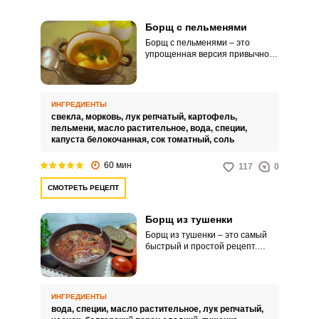
Борщ с пельменями
Борщ с пельменями – это
упрощенная версия привычного
наваристого мясного первого
блюда. Идеальный вариант в
жизненной нехватке свободного
времени, чтобы дождаться
ИНГРЕДИЕНТЫ
приготовления мясного бульона.
свекла,
морковь,
лук репчатый,
картофель,
пельмени,
масло растительное,
вода,
специи,
капуста белокочанная,
сок томатный,
соль
60 мин
117
0
СМОТРЕТЬ РЕЦЕПТ
Борщ из тушенки
Борщ из тушенки – это самый
быстрый и простой рецепт.
Когда нет времени или просто
не хочется долго стоять у плиты
и варить полноценный мясной
бульон, в ход может идти
ИНГРЕДИЕНТЫ
тушенка.
вода,
специи,
масло растительное,
лук репчатый,