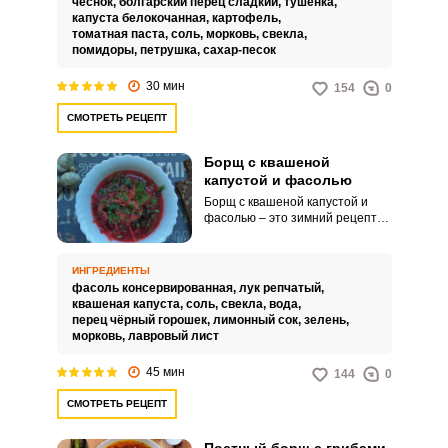
чеснок,
болгарский перец сладкий,
тушенка,
капуста белокочанная,
картофель,
томатная паста,
соль,
морковь,
свекла,
помидоры,
петрушка,
сахар-песок
30 мин
154
0
СМОТРЕТЬ РЕЦЕПТ
Борщ с квашеной
капустой и фасолью
Борщ с квашеной капустой и
фасолью – это зимний рецепт
для создания теплой и уютной
атмосферы у вас дома. Блюдо
получается вкусное с приятной
ИНГРЕДИЕНТЫ
кислинкой и очень сытное.
фасоль консервированная,
лук репчатый,
квашеная капуста,
соль,
свекла,
вода,
перец чёрный горошек,
лимонный сок,
зелень,
морковь,
лавровый лист
45 мин
144
0
СМОТРЕТЬ РЕЦЕПТ