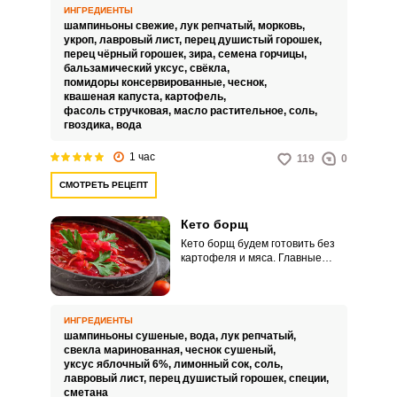
является постным блюдом и
ИНГРЕДИЕНТЫ
подойдёт тем, кто пост
шампиньоны свежие,
лук репчатый,
морковь,
старается соблюдать.
укроп,
лавровый лист,
перец душистый горошек,
перец чёрный горошек,
зира,
семена горчицы,
бальзамический уксус,
свёкла,
помидоры консервированные,
чеснок,
квашеная капуста,
картофель,
фасоль стручковая,
масло растительное,
соль,
гвоздика,
вода
1 час
119
0
СМОТРЕТЬ РЕЦЕПТ
Кето борщ
Кето борщ будем готовить без
картофеля и мяса. Главные
компоненты – это овощи и
грибы.
ИНГРЕДИЕНТЫ
шампиньоны сушеные,
вода,
лук репчатый,
свекла маринованная,
чеснок сушеный,
уксус яблочный 6%,
лимонный сок,
соль,
лавровый лист,
перец душистый горошек,
специи,
сметана