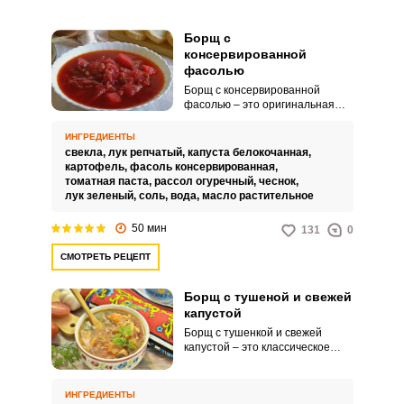
Борщ с
консервированной
фасолью
Борщ с консервированной
фасолью – это оригинальная
вариация традиционного блюда,
в котором фасоль придаёт
ИНГРЕДИЕНТЫ
наполнение и сытность, а
свекла,
лук репчатый,
капуста белокочанная,
свежие овощи добавляют
картофель,
фасоль консервированная,
питательности. Этот борщ
томатная паста,
рассол огуречный,
чеснок,
прекрасно подойдёт для
лук зеленый,
соль,
вода,
масло растительное
быстрого обеда или ужина,
сокращая время на готовку.
50 мин
131
0
СМОТРЕТЬ РЕЦЕПТ
Борщ с тушеной и свежей
капустой
Борщ с тушенкой и свежей
капустой – это классическое
украинское блюдо, которое
сочетает в себе легкость и
сытность. Тушенка добавляет
ИНГРЕДИЕНТЫ