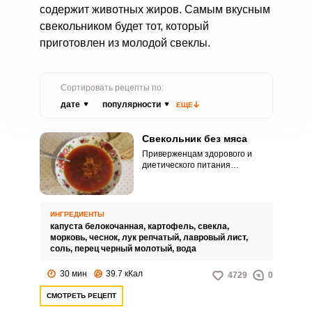
содержит животных жиров. Самым вкусным
свекольником будет тот, который
приготовлен из молодой свеклы.
Сортировать рецепты по:
дате
популярности
ЕЩЕ
Свекольник без мяса
Приверженцам здорового и
диетического питания
обязательно придется по вкусу
свекольник без мяса. Суп по
этому рецепту получается
низкокалорийным и при этом
ИНГРЕДИЕНТЫ
питательным и насыщающим.
капуста белокочанная,
картофель,
свекла,
морковь,
чеснок,
лук репчатый,
лавровый лист,
соль,
перец черный молотый,
вода
30 мин
39.7 кКал
4729
0
СМОТРЕТЬ РЕЦЕПТ