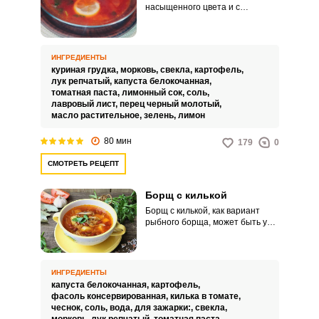
насыщенного цвета и с
приятным свежим вкусом за счет
лимонной кислоты, которая не
дает свекле обесцветиться. В
борщ добавляется только сок
ИНГРЕДИЕНТЫ
лимона, а ломтик цитруса можно
куриная грудка,
морковь,
свекла,
картофель,
положить в тарелку при подаче.
лук репчатый,
капуста белокочанная,
томатная паста,
лимонный сок,
соль,
лавровый лист,
перец черный молотый,
масло растительное,
зелень,
лимон
80 мин
179
0
СМОТРЕТЬ РЕЦЕПТ
Борщ с килькой
Борщ с килькой, как вариант
рыбного борща, может быть у
вас быстрым и с новыми
вкусовыми нотками первым
блюдом к постному столу. В этом
рецепте варим бульон из
ИНГРЕДИЕНТЫ
картофеля с капустой.
капуста белокочанная,
картофель,
фасоль консервированная,
килька в томате,
чеснок,
соль,
вода,
для зажарки:,
свекла,