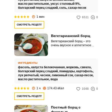
при желании положить
масло растительное,
уксус столовый 9%,
нарезанный картофель.
болгарский перец сладкий,
соль,
сахар-песок
1 мин
6511
0
СМОТРЕТЬ РЕЦЕПТ
Вегетарианский борщ
Вегетарианский борщ – это
очень вкусное и аппетитное
обеденное решение для тех, кто
соблюдает пост или не ест мясо
по этическим соображениям.
Питательный борщ по
ИНГРЕДИЕНТЫ
вегетарианскому рецепту
фасоль,
капуста белокочанная,
морковь,
свекла,
сможет приготовить каждый.
болгарский перец сладкий,
помидоры,
картофель,
лук репчатый,
чеснок,
лимонный сок,
сахар-песок,
масло растительное,
вода
1 ч
174.43 кКал
1048
0
СМОТРЕТЬ РЕЦЕПТ
Постный борщ с
фасолью