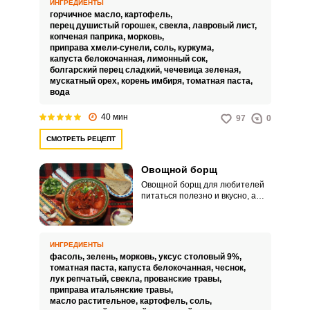
ИНГРЕДИЕНТЫ
горчичное масло,
картофель,
перец душистый горошек,
свекла,
лавровый лист,
копченая паприка,
морковь,
приправа хмели-сунели,
соль,
куркума,
капуста белокочанная,
лимонный сок,
болгарский перец сладкий,
чечевица зеленая,
мускатный орех,
корень имбиря,
томатная паста,
вода
40 мин
97
0
СМОТРЕТЬ РЕЦЕПТ
Овощной борщ
Овощной борщ для любителей
питаться полезно и вкусно, а
также тех, кто соблюдает Пост
или придерживается
вегетарианства. К тому же
свежие молодые овощи варятся
ИНГРЕДИЕНТЫ
довольно быстро и бульон
фасоль,
зелень,
морковь,
уксус столовый 9%,
получается насыщенным и
томатная паста,
капуста белокочанная,
чеснок,
ароматным.
лук репчатый,
свекла,
прованские травы,
приправа итальянские травы,
масло растительное,
картофель,
соль,