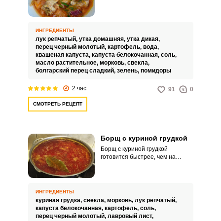
яркое блюдо. Красный борщ
отлично насыщает и точно
порадует вас своим вкусом.
ИНГРЕДИЕНТЫ
лук репчатый,
утка домашняя,
утка дикая,
перец черный молотый,
картофель,
вода,
квашеная капуста,
капуста белокочанная,
соль,
масло растительное,
морковь,
свекла,
болгарский перец сладкий,
зелень,
помидоры
2 час
91
0
СМОТРЕТЬ РЕЦЕПТ
Борщ с куриной грудкой
Борщ с куриной грудкой
готовится быстрее, чем на
другом мясе и получается более
диетическим, но аппетитным
блюдом для домашнего обеда. В
этом рецепте готовим борщ без
ИНГРЕДИЕНТЫ
традиционной овощной
куриная грудка,
свекла,
морковь,
лук репчатый,
зажарки, а овощи поочередно
капуста белокочанная,
картофель,
соль,
закладываем в бульон.
перец черный молотый,
лавровый лист,