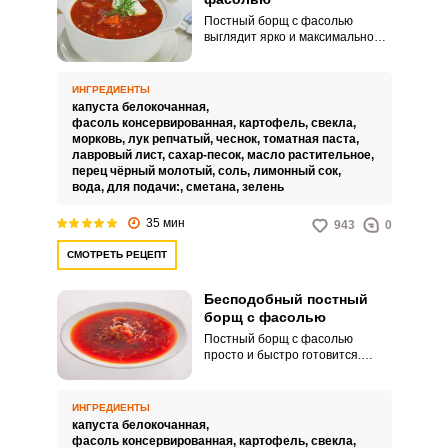
Постный борщ с фасолью
выглядит ярко и максимально
аппетитно. Несмотря на
отсутствие мясных изделий,
блюдо получается достаточно
ИНГРЕДИЕНТЫ
наваристым и сытным.
капуста белокочанная,
фасоль консервированная,
картофель,
свекла,
морковь,
лук репчатый,
чеснок,
томатная паста,
лавровый лист,
сахар-песок,
масло растительное,
перец чёрный молотый,
соль,
лимонный сок,
вода,
для подачи:,
сметана,
зелень
35 мин
943
0
СМОТРЕТЬ РЕЦЕПТ
Бесподобный постный
борщ с фасолью
Постный борщ с фасолью
просто и быстро готовится.
Получается бесподобным,
сытным и вкусным.
ИНГРЕДИЕНТЫ
капуста белокочанная,
фасоль консервированная,
картофель,
свекла,