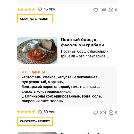
45 мин
168
0
СМОТРЕТЬ РЕЦЕПТ
Постный борщ с
фасолью и грибами
Постный борщ с фасолью и
грибами – это прекрасное
первое блюдо для легкого
перекуса в обед. Блюдо
ВХОД НА САЙТ
РЕГИСТРАЦИЯ
содержит много овощей, очень
ИНГРЕДИЕНТЫ
полезен при проблемах с
картофель,
свекла,
капуста белокочанная,
пищеварением.
лук репчатый,
морковь,
Войдите
болгарский перец сладкий,
томатная паста,
фасоль консервированная,
с помощью социальных сетей:
шампиньоны консервированные,
вода,
соль,
лавровый лист,
зелень
60 мин
574
0
или
СМОТРЕТЬ РЕЦЕПТ