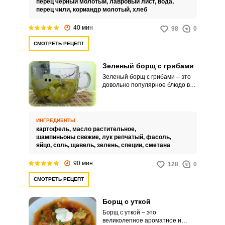
перец черный молотый,
лавровый лист,
вода,
перец чили,
кориандр молотый,
хлеб
40 мин
98
0
СМОТРЕТЬ РЕЦЕПТ
Зеленый борщ с грибами
Зеленый борщ с грибами – это
довольно популярное блюдо в
летний период. Чаще всего его
делают постным, но по своему
желанию вы можете сварить
легкий куриный бульон.
ИНГРЕДИЕНТЫ
картофель,
масло растительное,
шампиньоны свежие,
лук репчатый,
фасоль,
яйцо,
соль,
щавель,
зелень,
специи,
сметана
90 мин
128
0
СМОТРЕТЬ РЕЦЕПТ
Борщ с уткой
Борщ с уткой – это
великолепное ароматное и