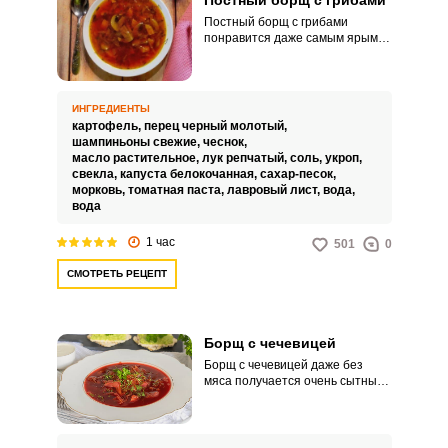
Постный борщ с грибами
Постный борщ с грибами
понравится даже самым ярым
сторонникам мясных блюд. Тем
более готовится он куда проще.
ИНГРЕДИЕНТЫ
картофель,
перец черный молотый,
шампиньоны свежие,
чеснок,
масло растительное,
лук репчатый,
соль,
укроп,
свекла,
капуста белокочанная,
сахар-песок,
морковь,
томатная паста,
лавровый лист,
вода,
вода
1 час
501
0
СМОТРЕТЬ РЕЦЕПТ
Борщ с чечевицей
Борщ с чечевицей даже без
мяса получается очень сытным.
Блюдо получается
бесподобным, благодаря
продуманному составу овощей и
специй.