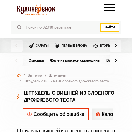
НАЙТИ
🍆
🍵
🍲
САЛАТЫ
ПЕРВЫЕ БЛЮДА
ВТОРЫЕ БЛЮДА
Окрошка
Желе из красной смородины
Варенье из в
/
Выпечка
/
Штрудель
/
Штрудель с вишней из слоеного дрожжевого теста
ШТРУДЕЛЬ С ВИШНЕЙ ИЗ СЛОЕНОГО
ДРОЖЖЕВОГО ТЕСТА
Сообщить об ошибке
Калорийнос
Штрудель с вишней из слоеного дрожжевого