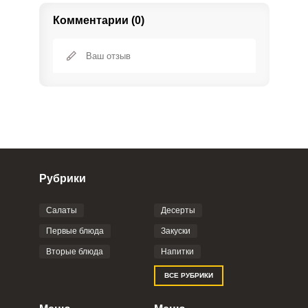
Комментарии (0)
Рубрики
Салаты
Десерты
Фото до 4 шт, до 5 mb
ПРИКРЕПИТЬ
Первые блюда
Закуски
Вторые блюда
Напитки
Отправляя эту форму, вы соглашаетесь с
ВСЕ РУБРИКИ
Правилами сайта
,
Политикой
конфиденциальности
,
Политикой обработки
персональных данных
и
Пользовательским