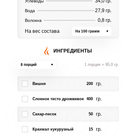
34,0 гр.
Углеводы
27,9 гр.
Вода
0,8 гр.
Волокна
На вес состава
На 100 грамм
ИНГРЕДИЕНТЫ
1 порция = 95,0 гр.
8 порций
гр.
Вишня
200
гр.
Слоеное тесто дрожжевое
400
гр.
Сахар-песок
50
гр.
Крахмал кукурузный
15