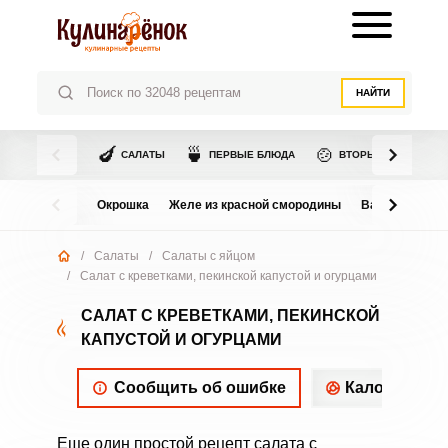
НАЙТИ
🍆
🍵
🍲
САЛАТЫ
ПЕРВЫЕ БЛЮДА
ВТОРЫЕ БЛЮДА
Окрошка
Желе из красной смородины
Варенье из в
/
Салаты
/
Салаты с яйцом
/
Салат с креветками, пекинской капустой и огурцами
САЛАТ С КРЕВЕТКАМИ, ПЕКИНСКОЙ
КАПУСТОЙ И ОГУРЦАМИ
Сообщить об ошибке
Калорийнос
Еще один простой рецепт салата с