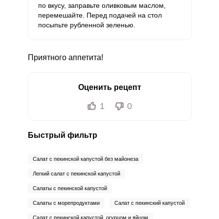
по вкусу, заправьте оливковым маслом,
перемешайте. Перед подачей на стол
Ванадий
0
20 мкг
0
0
посыпьте рубленной зеленью.
Молибден
11.1 мкг
70 мкг
1.2
4
Приятного аппетита!
Оценить рецепт
1
0
Быстрый фильтр
Салат с пекинской капустой без майонеза
Легкий салат с пекинской капустой
Салаты с пекинской капустой
Салаты с морепродуктами
Салат с пекинский капустой
Салат с пекинской капустой, огурцом и яйцом