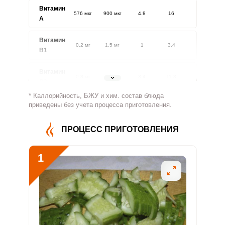
Витамин
576 мкг
900 мкг
4.8
16
A
Витамин
0.2 мг
1.5 мг
1
3.4
В1
Витамин
0.8 мг
1.8 мг
3.4
11.3
В2
* Каллорийность, БЖУ и хим. состав блюда
Витамин
приведены без учета процесса приготовления.
623.6 мг
500 мг
9.3
31.2
В4
ПРОЦЕСС ПРИГОТОВЛЕНИЯ
Витамин
3.3 мг
5 мг
4.9
16.4
В5
1
Витамин
0.7 мг
2 мг
2.6
8.5
В6
Витамин
63.9 мкг
400 мкг
1.2
4
В9