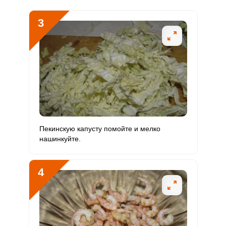
Кальций
253.4 мг
1000 мг
1.9
6.3
3
Забыли пароль?
Кремний
0
30 мг
0
0
ОТПРАВИТЬ СООБЩЕНИЕ
Магний
91.6 мг
400 мг
1.7
5.7
Натрий
1630.7 мг
1300 мг
9.4
31.4
Сера
681.1 мг
500 мг
10.2
34.1
Фосфор
956.8 мг
800 мг
9
29.9
Пекинскую капусту помойте и мелко
нашинкуйте.
Хлор
257.4 мг
2300 мг
0.8
2.8
Алюминий
0
30 мкг
0
0
4
Железо
5.4 мг
18 мг
2.2
7.5
Йод
36.6 мкг
150 мкг
1.8
6.1