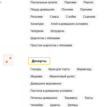
9
Пасхальные куличи
Пирожки
Пироги
Пицца домашняя
Пончики
Пряники
3
Рогалики
Самса
Слойки
Сырники
1
Хачапури
Хлеб в домашних условиях
ШАГ
2 ИЗ 9
Чебуреки
Штрудель
3
Шарлотка с яблоками
3
Простая шарлотка с яблоками
2
Десерты
1
Глазурь
Крем для торта
Мармелад
8
Медовик
Меренговый рулет
Домашнее мороженое
8
Пастила в домашних условиях
8
Печенье домашнее
Тирамису
Торты
3
Чизкейки
Цукаты
Эклеры