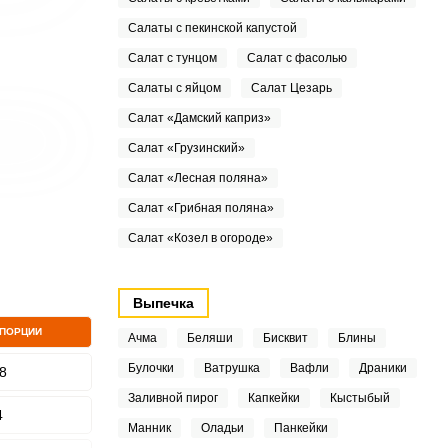
Салаты с пекинской капустой
Салат с тунцом
Салат с фасолью
Салаты с яйцом
Салат Цезарь
Салат «Дамский каприз»
Салат «Грузинский»
Салат «Лесная поляна»
Салат «Грибная поляна»
Салат «Козел в огороде»
Выпечка
 ПОРЦИИ
Ачма
Беляши
Бисквит
Блины
Булочки
Ватрушка
Вафли
Драники
8
Заливной пирог
Капкейки
Кыстыбый
4
Манник
Оладьи
Панкейки