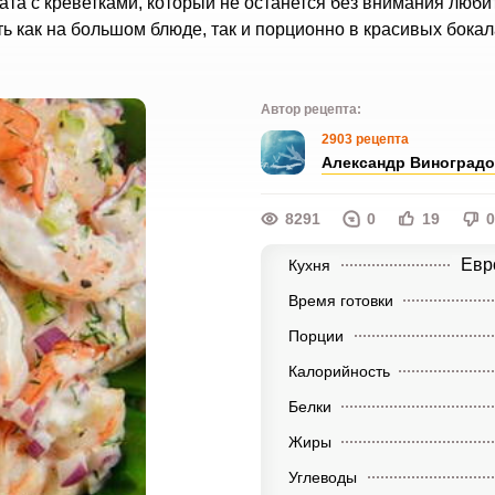
ата с креветками, который не останется без внимания люби
ь как на большом блюде, так и порционно в красивых бокал
Автор рецепта:
2903 рецепта
Александр Виноград
8291
0
19
0
Евр
Кухня
Время готовки
Порции
Калорийность
Белки
Жиры
Углеводы