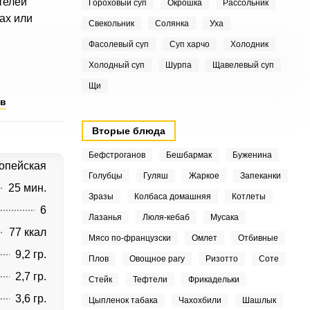
телей
Гороховый суп
Окрошка
Рассольник
ах или
Свекольник
Солянка
Уха
Фасолевый суп
Суп харчо
Холодник
Холодный суп
Шурпа
Щавелевый суп
Щи
ов
Вторые блюда
Бефстроганов
Бешбармак
Буженина
опейская
Голубцы
Гуляш
Жаркое
Запеканки
25 мин.
Зразы
Колбаса домашняя
Котлеты
6
Лазанья
Люля-кебаб
Мусака
77 ккал
Мясо по-французски
Омлет
Отбивные
9,2 гр.
Плов
Овощное рагу
Ризотто
Соте
2,7 гр.
Стейк
Тефтели
Фрикадельки
3,6 гр.
Цыпленок табака
Чахохбили
Шашлык