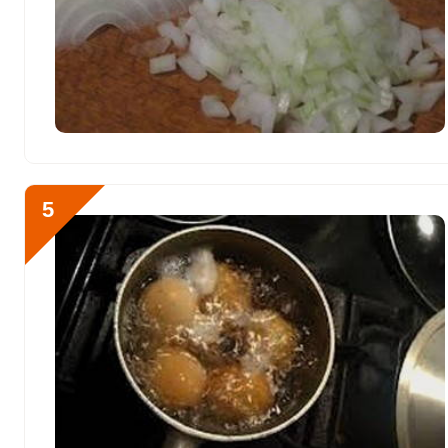
Цинк
17.2 мг
Бор
200 мкг
Ванадий
0
Молибден
30.5 мкг
5