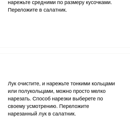
нарежьте средними по размеру кусочками.
Переложите в салатник.
12 мг
6.6
23.
1200 мкг
0.8
2.
20 мкг
0
0
70 мкг
2
7.
Лук очистите, и нарежьте тонкими кольцами
или полукольцами, можно просто мелко
нарезать. Способ нарезки выберете по
своему усмотрению. Переложите
нарезанный лук в салатник.