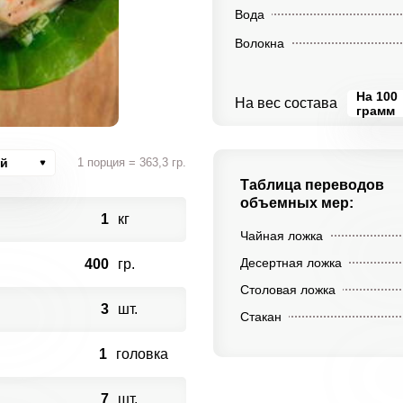
Вода
Волокна
На 100
На вес состава
грамм
ий
1 порция = 363,3 гр.
Таблица переводов
объемных мер:
1
кг
Чайная ложка
Десертная ложка
400
гр.
Столовая ложка
3
шт.
Стакан
1
головка
7
шт.