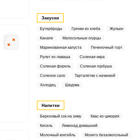
3
Закуски
9
Бутерброды
Гренки из хлеба
Жульен
4
Канапе
Малосольные огурцы
ОТПРАВИТЬ СООБЩЕНИЕ
Маринованная капуста
Печеночный торт
8
Рулет из лаваша
Соленая икра
1
Соленая форель
Соленая горбуша
Соленое сало
Тарталетки с начинкой
3
Холодец
Шаурма
 необходимые
Готовые заморо
6
воде на 10 мину
3
Напитки
Березовый сок на зиму
Квас из цикория
3
Кисель
Лимонад домашний
.6
Молочный коктейль
Мохито безалкогольный