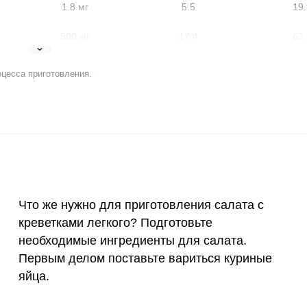
1.8 мг
5.5
19.
500 мг
17.4
63.
5 мг
10.2
37.
оцесса приготовления.
2 мг
5.9
21.
400 мкг
4.5
16.
3 мкг
20.7
75.
ВХОД НА САЙТ
РЕГИСТРАЦИЯ
90 мкг
2.5
9.
е
Войдите
Что же нужно для приготовления салата с
с помощью социальных сетей:
10 мкг
4.4
15.
креветками легкого? Подготовьте
необходимые ингредиенты для салата.
15 мг
4.9
1
Первым делом поставьте вариться куриные
или
50 мг
7.7
27.
яйца.
120 мкг
3.4
12.