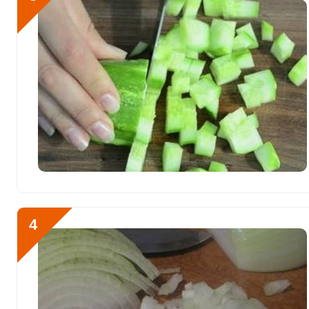
Железо
15.3 мг
Йод
94.4 мкг
Кобальт
46.5 мкг
Литий
0
Марганец
1.3 мкг
Медь
2538.1 мкг
Никель
3 мкг
Рубидий
476 мкг
4
Селен
419.3 мкг
Фтор
365.4 мкг
Хром
30.3 мкг