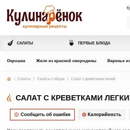
К
🍆
🍵
САЛАТЫ
ПЕРВЫЕ БЛЮДА
Окрошка
Желе из красной смородины
Варенье и
/
Салаты
/
Салаты с яйцом
/
Салат с креветками легкий
САЛАТ С КРЕВЕТКАМИ ЛЕГК
Сообщить об ошибке
Калорийность