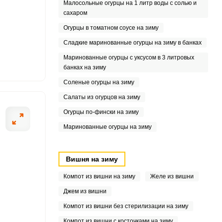
Малосольные огурцы на 1 литр воды с солью и
сахаром
9
Огурцы в томатном соусе на зиму
8
Сладкие маринованные огурцы на зиму в банках
Маринованные огурцы с уксусом в 3 литровых
банках на зиму
Соленые огурцы на зиму
3
Салаты из огурцов на зиму
Огурцы по-фински на зиму
Маринованные огурцы на зиму
Вишня на зиму
Компот из вишни на зиму
Желе из вишни
Джем из вишни
Компот из вишни без стерилизации на зиму
Компот из вишни с косточками на зиму