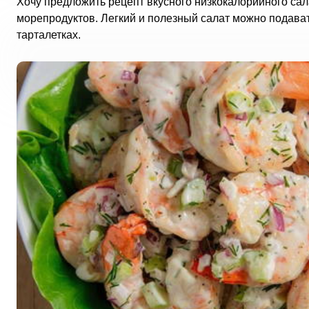
Хочу предложить рецепт вкусного низкокалорийного сал
морепродуктов. Легкий и полезный салат можно подават
тарталетках.