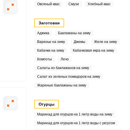
Овсяный квас
Смузи
Хлебный квас
2
5
Заготовки
5
Аджика
Баклажаны на зиму
Варенье на зиму
Джемы
Желе на зиму
Кабачки на зиму
Кабачковая икра на зиму
1
Компоты
Лечо
3
Салаты из баклажанов на зиму
Салат из зеленых помидоров на зиму
3
Жареные баклажаны на зиму
7
Огурцы
7
Маринад для огурцов на 1 литр воды на зиму
5
Маринад для огурцов на 1 литр воды с уксусом
1