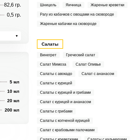
82,6 гр.
Шницель
Яичница
Жареные креветки
0,5 гр.
Рагу из кабачков с овощами на сковороде
Жареные кабачки на сковороде
Салаты
Винегрет
Греческий салат
Салат Мимоза
Салат Оливье
Салаты с авокадо
Салат с ананасом
5 мл
Салаты с курицей
10 мл
Салаты с курицей и грибами
20 мл
Салат с курицей и ананасом
200 мл
Салаты с грибами
Салаты с копченой курицей
Салат с крабовыми палочками
Салаты с креветками
Салаты с кальмарами