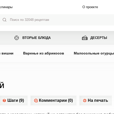
улинары
О проекте
🍲
🍰
ВТОРЫЕ БЛЮДА
ДЕСЕРТЫ
з вишни
Варенье из абрикосов
Малосольные огурц
ИЙ
Шаги (9)
Комментарии (0)
На печать