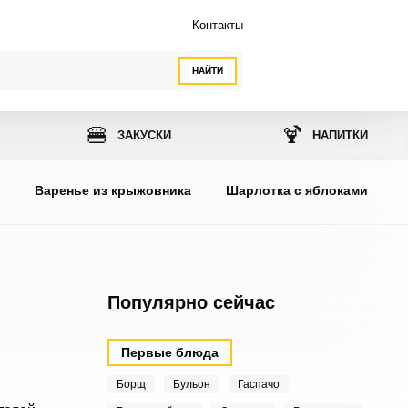
Контакты
НАЙТИ
🍔
🍹
ЗАКУСКИ
НАПИТКИ
ы
Варенье из крыжовника
Шарлотка с яблоками
Популярно сейчас
Первые блюда
Борщ
Бульон
Гаспачо