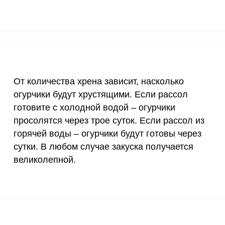
20 мкг
0
0
70 мкг
7.2
84.
От количества хрена зависит, насколько
огурчики будут хрустящими. Если рассол
готовите с холодной водой – огурчики
просолятся через трое суток. Если рассол из
горячей воды – огурчики будут готовы через
сутки. В любом случае закуска получается
великолепной.