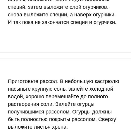
10 мкг
9.2
109
специй, затем выложите слой огурчиков,
70 мкг
0
0
снова выложите специи, а наверх огурчики.
И так пока не закончатся специи и огурчики.
2 мкг
4.8
57.
1000 мкг
5.2
61.
200 мкг
0
0
200 мкг
0
0
55 мкг
0.4
4.
Приготовьте рассол. В небольшую кастрюлю
насыпьте крупную соль, залейте холодной
4000 мкг
1.6
18.
водой, хорошо перемешайте до полного
50 мкг
4.7
5
растворения соли. Залейте огурцы
получившимся рассолом. Огурцы должны
12 мг
1
12.
быть полностью покрыты рассолом. Сверху
выложите листья хрена.
1200 мкг
0
0