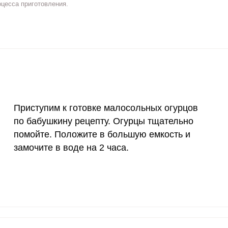
оцесса приготовления.
2 мг
1.8
20.
400 мкг
0.6
7
3 мкг
0
0
90 мкг
5
59.
Приступим к готовке малосольных огурцов
10 мкг
0
0
ВХОД НА САЙТ
РЕГИСТРАЦИЯ
по бабушкину рецепту. Огурцы тщательно
15 мг
1.7
20.
помойте. Положите в большую емкость и
е
Войдите
замочите в воде на 2 часа.
50 мг
0.7
8.
с помощью социальных сетей:
120 мкг
5.9
69.
20 мг
0.9
11.
или
2500 мг
2.8
33.