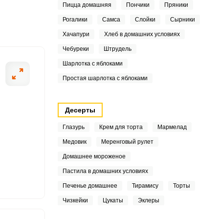
Пицца домашняя
Пончики
Пряники
8
Рогалики
Самса
Слойки
Сырники
Хачапури
Хлеб в домашних условиях
ШАГ
Чебуреки
Штрудель
2 ИЗ 5
Шарлотка с яблоками
Простая шарлотка с яблоками
5
Десерты
4
Глазурь
Крем для торта
Мармелад
Медовик
Меренговый рулет
4
Домашнее мороженое
6
Пастила в домашних условиях
Печенье домашнее
Тирамису
Торты
1
Чизкейки
Цукаты
Эклеры
7