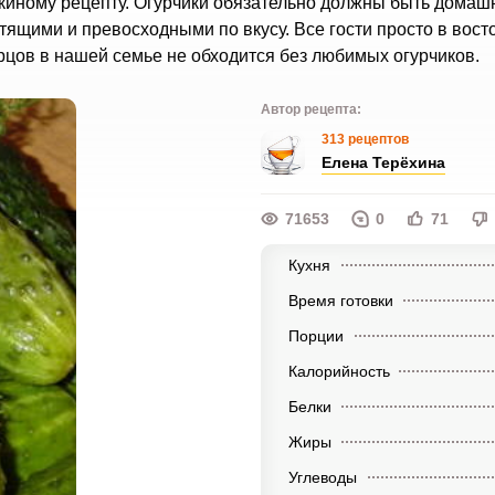
киному рецепту. Огурчики обязательно должны быть домаш
ящими и превосходными по вкусу. Все гости просто в восто
гурцов в нашей семье не обходится без любимых огурчиков.
Автор рецепта:
313 рецептов
Елена Терёхина
71653
0
71
Кухня
Время готовки
Порции
Калорийность
Белки
Жиры
Углеводы