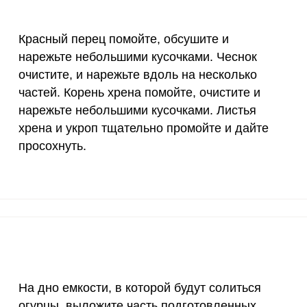
1000 мг
2.6
30.
Красный перец помойте, обсушите и
30 мг
0
0
нарежьте небольшими кусочками. Чеснок
Запомнить меня
очистите, и нарежьте вдоль на несколько
400 мг
2
23.
тесь с
Правилами сайта
,
частей. Корень хрена помойте, очистите и
ВХОД
олитикой обработки
1300 мг
100.8
1194
нарежьте небольшими кусочками. Листья
ельским соглашением
ЕЩЕ НЕ ЗАРЕГИСТРИРОВАННЫ?
хрена и укроп тщательно промойте и дайте
500 мг
4.6
54.
просохнуть.
Забыли пароль?
800 мг
1.8
21.
лосольных огурцов по бабушкину рецепту. Огурцы тщ
2300 мг
87.7
103
ость и замочите в воде на 2 часа.
30 мкг
0
0
18 мг
2.2
2
150 мкг
0.8
9.
На дно емкости, в которой будут солиться
огурцы, выложите часть подготовленных