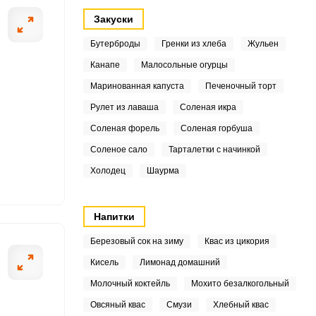
2
Закуски
Бутерброды
Гренки из хлеба
Жульен
Канапе
Малосольные огурцы
7
Маринованная капуста
Печеночный торт
ОТПРАВИТЬ СООБЩЕНИЕ
.6
Рулет из лаваша
Соленая икра
Соленая форель
Соленая горбуша
9
Соленое сало
Тарталетки с начинкой
8
Холодец
Шаурма
ательно помойте.
Красный перец п
8.5
вдоль на нескол
Напитки
Листья хрена и 
Березовый сок на зиму
Квас из цикория
6
Кисель
Лимонад домашний
Молочный коктейль
Мохито безалкогольный
5
Овсяный квас
Смузи
Хлебный квас