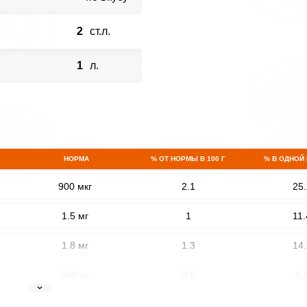
2
ст.л.
1
л.
НОРМА
% ОТ НОРМЫ В 100 Г
% В ОДНОЙ
900 мкг
2.1
25.
1.5 мг
1
11.
1.8 мг
1.3
14.
500 мг
0.6
6.
5 мг
2.4
28.