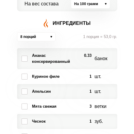
На вес состава
На 100 грамм
ИНГРЕДИЕНТЫ
1 порция = 53,0 гр.
8 порций
Ананас
0.33
банок
консервированный
шт.
Куриное филе
1
шт.
Апельсин
1
ветки
Мята свежая
3
зуб.
Чеснок
1