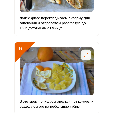
Хром
4.1 мкг
50 мкг
2
1
Цинк
1.2 мг
12 мг
2.4
1.3
Далее филе перекладываем в форму для
Бор
запекания и отправляем разогретую до
252 мкг
1200 мкг
5
2.6
180° духовку на 20 минут.
Ванадий
5.6 мкг
20 мкг
6.6
3.5
Молибден
3.7 мкг
70 мкг
1.3
0.7
6
В это время очищаем апельсин от кожуры и
разделяем его на небольшие кубики.