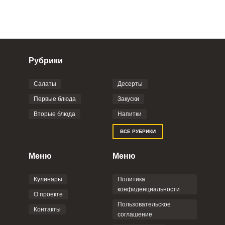
Рубрики
Салаты
Десерты
Фото до 4 шт, до 5 mb
ПРИКРЕПИТЬ
Первые блюда
Закуски
Вторые блюда
Напитки
Отправляя эту форму, вы соглашаетесь с
ВСЕ РУБРИКИ
Правилами сайта
,
Политикой
конфиденциальности
,
Политикой обработки
персональных данных
и
Пользовательским
Меню
Меню
соглашением
.
Кулинары
Политика
конфиденциальности
О проекте
Пользовательское
Контакты
соглашение
ОТПРАВИТЬ КОММЕНТАРИЙ