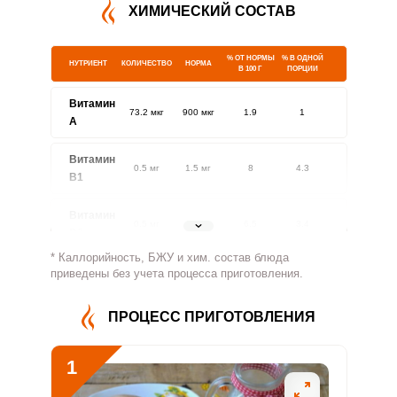
ХИМИЧЕСКИЙ СОСТАВ
% ОТ НОРМЫ
% В ОДНОЙ
НУТРИЕНТ
КОЛИЧЕСТВО
НОРМА
В 100 Г
ПОРЦИИ
Витамин
73.2 мкг
900 мкг
1.9
1
A
Витамин
0.5 мг
1.5 мг
8
4.3
В1
Витамин
0.5 мг
1.8 мг
6.5
3.4
В2
* Каллорийность, БЖУ и хим. состав блюда
Витамин
приведены без учета процесса приготовления.
77.4 мг
500 мг
3.7
1.9
В4
ПРОЦЕСС ПРИГОТОВЛЕНИЯ
Витамин
0.9 мг
5 мг
4.4
2.3
В5
1
Витамин
0.9 мг
2 мг
10.8
5.7