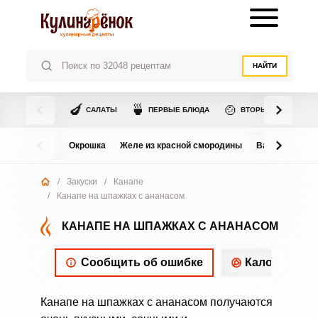
НАЙТИ
🍆
🍵
🍲
САЛАТЫ
ПЕРВЫЕ БЛЮДА
ВТОРЫЕ БЛЮДА
Окрошка
Желе из красной смородины
Варенье из в
/
Закуски
/
Канапе
/
Канапе на шпажках с ананасом
КАНАПЕ НА ШПАЖКАХ С АНАНАСОМ
Сообщить об ошибке
Калорийнос
Канапе на шпажках с ананасом получаются