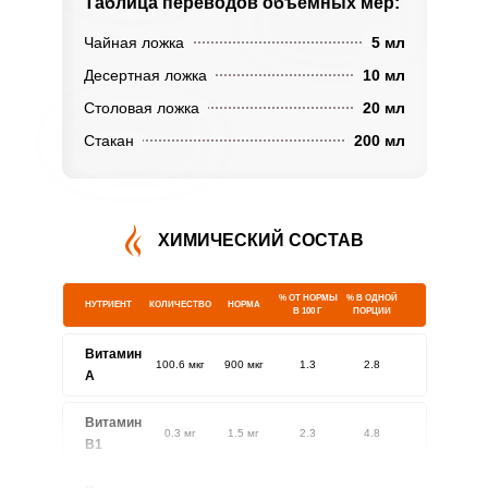
Таблица переводов
объемных мер:
Чайная ложка
5 мл
Десертная ложка
10 мл
Столовая ложка
20 мл
Стакан
200 мл
ХИМИЧЕСКИЙ СОСТАВ
% ОТ НОРМЫ
% В ОДНОЙ
НУТРИЕНТ
КОЛИЧЕСТВО
НОРМА
В 100 Г
ПОРЦИИ
Витамин
100.6 мкг
900 мкг
1.3
2.8
A
Витамин
0.3 мг
1.5 мг
2.3
4.8
В1