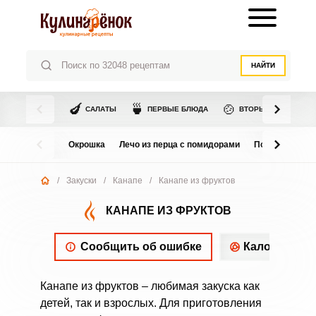
НАЙТИ
🍆
🍵
🍲
САЛАТЫ
ПЕРВЫЕ БЛЮДА
ВТОРЫЕ БЛЮДА
Окрошка
Лечо из перца с помидорами
Помидоры в с
/
Закуски
/
Канапе
/
Канапе из фруктов
КАНАПЕ ИЗ ФРУКТОВ
Сообщить об ошибке
Калорийнос
Канапе из фруктов – любимая закуска как
детей, так и взрослых. Для приготовления