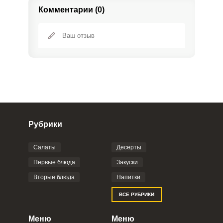
Комментарии (0)
Рубрики
Салаты
Десерты
Фото до 4 шт, до 5 mb
ПРИКРЕПИТЬ
Первые блюда
Закуски
Вторые блюда
Напитки
Отправляя эту форму, вы соглашаетесь с
ВСЕ РУБРИКИ
Правилами сайта
,
Политикой
конфиденциальности
,
Политикой обработки
персональных данных
и
Пользовательским
Меню
Меню