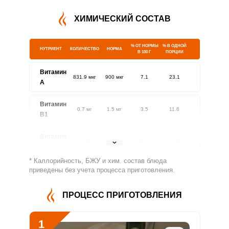
ХИМИЧЕСКИЙ СОСТАВ
% ОТ НОРМЫ
% В ОДНОЙ
НУТРИЕНТ
КОЛИЧЕСТВО
НОРМА
В 100 Г
ПОРЦИИ
Витамин
831.9 мкг
900 мкг
7.1
23.1
A
Витамин
0.7 мг
1.5 мг
3.5
11.6
В1
Витамин
1.2 мг
1.8 мг
5.3
17.2
В2
* Каллорийность, БЖУ и хим. состав блюда
Витамин
приведены без учета процесса приготовления.
108.4 мг
500 мг
1.7
5.4
В4
ПРОЦЕСС ПРИГОТОВЛЕНИЯ
Витамин
0.3 мг
5 мг
0.4
1.3
В5
1