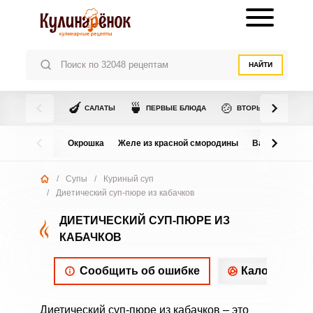
НАЙТИ
🍆
🍵
🍲
САЛАТЫ
ПЕРВЫЕ БЛЮДА
ВТОРЫЕ БЛЮДА
Окрошка
Желе из красной смородины
Варенье из в
/
Супы
/
Куриный суп
/
Диетический суп-пюре из кабачков
ДИЕТИЧЕСКИЙ СУП-ПЮРЕ ИЗ
КАБАЧКОВ
Сообщить об ошибке
Калорийнос
Диетический суп-пюре из кабачков – это