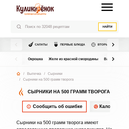
НАЙТИ
🍆
🍵
🍲
САЛАТЫ
ПЕРВЫЕ БЛЮДА
ВТОРЫЕ БЛЮДА
Окрошка
Желе из красной смородины
Варенье из в
/
Выпечка
/
Сырники
/
Сырники на 500 грамм творога
СЫРНИКИ НА 500 ГРАММ ТВОРОГА
Сообщить об ошибке
Калорийнос
Сырники на 500 грамм творога имеют