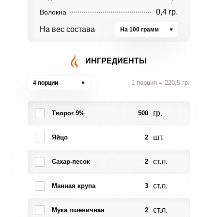
0,4 гр.
Волокна
На вес состава
На 100 грамм
ИНГРЕДИЕНТЫ
1 порция = 220,5 гр.
4 порции
гр.
Творог 9%
500
шт.
Яйцо
2
ст.л.
Сахар-песок
2
ст.л.
Манная крупа
3
ст.л.
Мука пшеничная
2