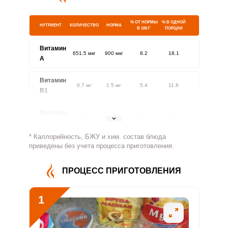
% ОТ НОРМЫ
% В ОДНОЙ
НУТРИЕНТ
КОЛИЧЕСТВО
НОРМА
В 100 Г
ПОРЦИИ
Витамин
651.5 мкг
900 мкг
8.2
18.1
A
Витамин
0.7 мг
1.5 мг
5.4
11.8
В1
Витамин
2.2 мг
1.8 мг
14.1
31.1
В2
* Каллорийность, БЖУ и хим. состав блюда
Витамин
приведены без учета процесса приготовления.
593.1 мг
500 мг
13.4
29.7
В4
ПРОЦЕСС ПРИГОТОВЛЕНИЯ
Витамин
3.4 мг
5 мг
7.7
16.9
В5
1
Витамин
1.3 мг
2 мг
7.5
16.6
В6