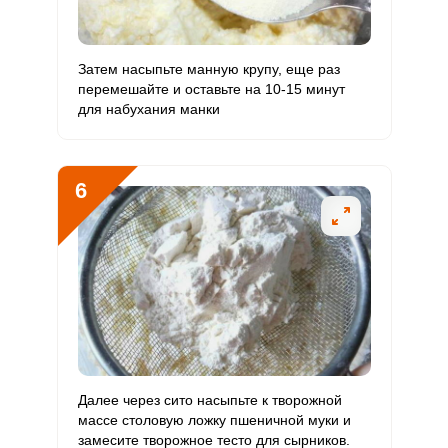
ОТПРАВИТЬ СООБЩЕНИЕ
Цинк
3.8 мг
12 мг
3.6
7.9
Бор
Затем насыпьте манную крупу, еще раз
46.9 мкг
1200 мкг
0.4
1
перемешайте и оставьте на 10-15 минут
для набухания манки
Ванадий
91.4 мкг
20 мкг
51.8
114.2
Молибден
57.5 мкг
70 мкг
9.3
20.5
6
Далее через сито насыпьте к творожной
массе столовую ложку пшеничной муки и
замесите творожное тесто для сырников.