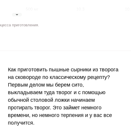
500 мг
10.3
10.
5 мг
5.9
6.
оцесса приготовления.
Запомнить меня
2 мг
4.1
4.
тесь с
Правилами сайта
,
ВХОД
олитикой обработки
400 мкг
5.7
6
ельским соглашением
ЕЩЕ НЕ ЗАРЕГИСТРИРОВАННЫ?
3 мкг
1.5
1.
 сырники из творога на сковороде по классическом
Забыли пароль?
Как приготовить пышные сырники из творога
90 мкг
1
1.
ваем туда творог и с помощью обычной столовой ло
на сковороде по классическому рецепту?
ого времени, но немного терпения и у вас все получи
Первым делом мы берем сито,
10 мкг
3.6
3.
выкладываем туда творог и с помощью
15 мг
2.5
2.
обычной столовой ложки начинаем
протирать творог. Это займет немного
50 мг
10
10.
времени, но немного терпения и у вас все
получится.
120 мкг
0.1
0.