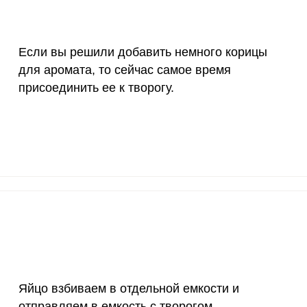
150 мкг
5
5.
Если вы решили добавить немного корицы
10 мкг
15.6
16.
для аромата, то сейчас самое время
70 мкг
0
0
присоединить ее к творогу.
2 мкг
3.4
3.
1000 мкг
5.8
6.
200 мкг
0
0
200 мкг
0
0
55 мкг
39.5
41.
4000 мкг
0.6
0.
Яйцо взбиваем в отдельной емкости и
50 мкг
3.2
3.
отправляем в емкость с творогом.