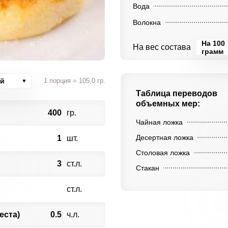
Вода
Волокна
На 100
На вес состава
грамм
ий
1 порция = 105,0 гр.
Таблица переводов
объемных мер:
400
гр.
Чайная ложка
Десертная ложка
1
шт.
Столовая ложка
3
ст.л.
Стакан
ст.л.
еста)
0.5
ч.л.