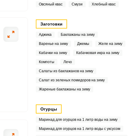
1
Овсяный квас
Смузи
Хлебный квас
Заготовки
5
Аджика
Баклажаны на зиму
Варенье на зиму
Джемы
Желе на зиму
Кабачки на зиму
Кабачковая икра на зиму
6
Компоты
Лечо
4
Салаты из баклажанов на зиму
Салат из зеленых помидоров на зиму
6
Жареные баклажаны на зиму
4
7
Огурцы
Маринад для огурцов на 1 литр воды на зиму
.1
Маринад для огурцов на 1 литр воды с уксусом
1