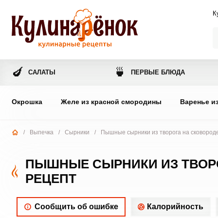
К
🍆
🍵
САЛАТЫ
ПЕРВЫЕ БЛЮДА
Окрошка
Желе из красной смородины
Варенье и
/
Выпечка
/
Сырники
/
Пышные сырники из творога на сковороде
ПЫШНЫЕ СЫРНИКИ ИЗ ТВОРО
РЕЦЕПТ
Сообщить об ошибке
Калорийность