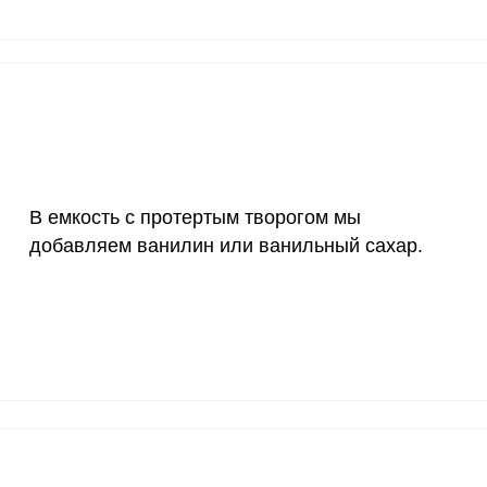
20 мг
14.4
15.
2500 мг
3.8
4
1000 мг
11.9
12.
30 мг
0
0
400 мг
4.4
4.
В емкость с протертым творогом мы
добавляем ванилин или ванильный сахар.
1300 мг
32.7
34.
500 мг
26.3
27.
800 мг
20.4
21.
2300 мг
13
13.
30 мкг
105.8
111
18 мг
3.9
4.