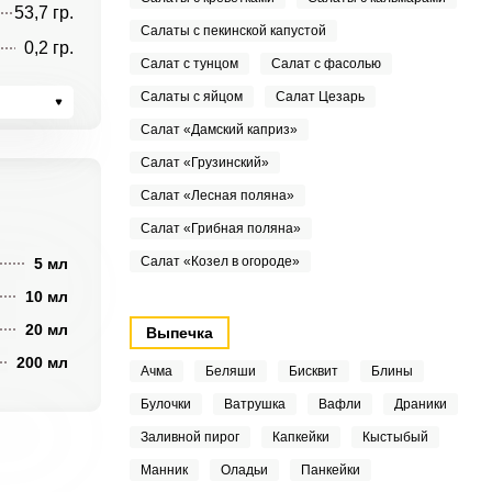
53,7 гр.
Салаты с пекинской капустой
0,2 гр.
Салат с тунцом
Салат с фасолью
Салаты с яйцом
Салат Цезарь
Салат «Дамский каприз»
Салат «Грузинский»
Салат «Лесная поляна»
Салат «Грибная поляна»
Салат «Козел в огороде»
5 мл
10 мл
20 мл
Выпечка
200 мл
Ачма
Беляши
Бисквит
Блины
Булочки
Ватрушка
Вафли
Драники
Заливной пирог
Капкейки
Кыстыбый
Манник
Оладьи
Панкейки