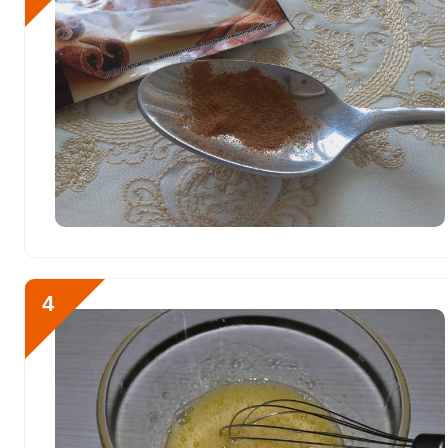
Йод
47 мкг
Кобальт
9.8 мкг
Литий
0
Марганец
0.4 мкг
Медь
365.9 мкг
Никель
0
Рубидий
0
4
Селен
137 мкг
Фтор
158.3 мкг
Хром
10.2 мкг