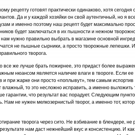
ому рецепту готовят практически одинаково, хотя сегодня 
нтов. Да и у каждой хозяйки он свой аутентичный, но я вс
узам и именно поэтому наш рецепт будет максимально прос
ников будет заключаться в их пышности и нежном творожно
ы, нам нужно правильно выбрать в магазине основной ингред
лучатся не пышные сырники, а просто творожные лепешки. И
правильного творога.
но все же лучше брать пожирнее, это придаст более выраж
жным нюансом является наличие влаги в твороге. Если ее 
ов и при жарке они просто «поплывут», тем самым испортив
ог влажный, то это несложно исправить, а именно выложить 
е гарантии, что результат вас порадует. Следующим пункто
ть. Нам не нужен мелкозернистый творог, а именно тот, кото
ирание творога через сито. Не взбивание в блендере, не р
 результате нам даст нежнейший вкус и консистенцию. И как