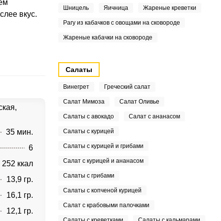
ем
Шницель
Яичница
Жареные креветки
слее вкус.
Рагу из кабачков с овощами на сковороде
Жареные кабачки на сковороде
Салаты
Винегрет
Греческий салат
Салат Мимоза
Салат Оливье
ская,
Салаты с авокадо
Салат с ананасом
35 мин.
Салаты с курицей
Салаты с курицей и грибами
6
Салат с курицей и ананасом
252 ккал
Салаты с грибами
13,9 гр.
Салаты с копченой курицей
16,1 гр.
Салат с крабовыми палочками
12,1 гр.
Салаты с креветками
Салаты с кальмарами