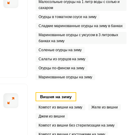
Малосольные огурцы на 1 литр воды с солью и
сахаром
2
Огурцы в томатном соусе на зиму
3
Сладкие маринованные огурцы на зиму в банках
Маринованные огурцы с уксусом в 3 литровых
банках на зиму
6
Соленые огурцы на зиму
Салаты из огурцов на зиму
1
Огурцы по-фински на зиму
Маринованные огурцы на зиму
Вишня на зиму
5
Компот из вишни на зиму
Желе из вишни
7
Джем из вишни
Компот из вишни без стерилизации на зиму
4
Компот из вишни с косточками на зиму