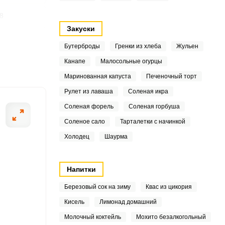
8
Закуски
2
Бутерброды
Гренки из хлеба
Жульен
4
Канапе
Малосольные огурцы
ОТПРАВИТЬ СООБЩЕНИЕ
Маринованная капуста
Печеночный торт
Рулет из лаваша
Соленая икра
6
Соленая форель
Соленая горбуша
у рецепту? Первым делом
В емкость с про
Соленое сало
Тарталетки с начинкой
1
жки начинаем протирать
Холодец
Шаурма
тся.
8
6
Напитки
Березовый сок на зиму
Квас из цикория
5
Кисель
Лимонад домашний
1
Молочный коктейль
Мохито безалкогольный