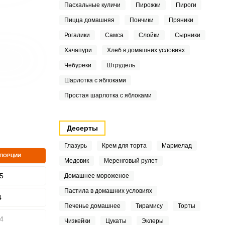
Пасхальные куличи
Пирожки
Пироги
Пицца домашняя
Пончики
Пряники
ШАГ
Рогалики
Самса
Слойки
Сырники
2 ИЗ 17
Хачапури
Хлеб в домашних условиях
Чебуреки
Штрудель
Шарлотка с яблоками
Простая шарлотка с яблоками
Десерты
Глазурь
Крем для торта
Мармелад
 ПОРЦИИ
Медовик
Меренговый рулет
5
Домашнее мороженое
Пастила в домашних условиях
4
Печенье домашнее
Тирамису
Торты
4
Чизкейки
Цукаты
Эклеры