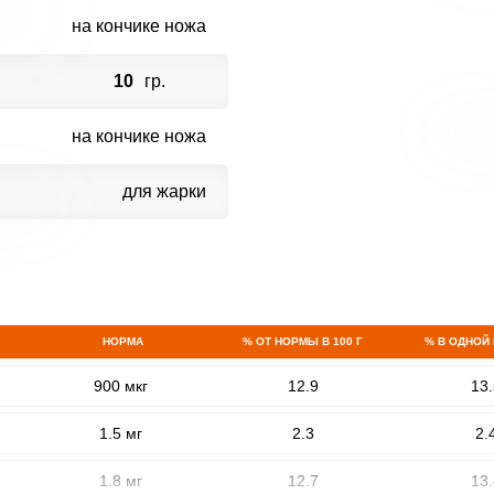
на кончике ножа
10
гр.
на кончике ножа
для жарки
ВХОД НА САЙТ
РЕГИСТРАЦИЯ
е
Войдите
с помощью социальных сетей:
НОРМА
% ОТ НОРМЫ В 100 Г
% В ОДНОЙ
900 мкг
12.9
13.
или
1.5 мг
2.3
2.
1.8 мг
12.7
13.