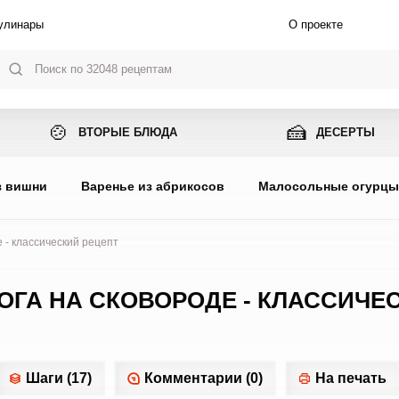
улинары
О проекте
🍲
🍰
ВТОРЫЕ БЛЮДА
ДЕСЕРТЫ
з вишни
Варенье из абрикосов
Малосольные огурц
 - классический рецепт
ГА НА СКОВОРОДЕ - КЛАССИЧЕ
Шаги (17)
Комментарии (0)
На печать