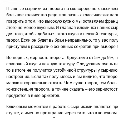
Пышные сырники из творога на сковороде по классическ
большое количество рецептов разных классических вариа
говорить о том, что высокую кухню мы оставляем франц
этого не менее вкусным. И главная изюминка наших сыр
для того, чтобы добиться этого вкуса и нежной текстур
творог. Если он будет выбран неправильно, то у вас по
приступим к раскрытию основных секретов при выборе 
Во-первых, жирность творога. Допустимо от 5% до 9%, 
сливочный вкус и нежную текстуру. Следующим очень ва
то в итоге не получится устойчивой структуры у сырник
настроение. Если так получилось и вы видите, что твор
марлю и хорошенько отжать. Чем суше творог, тем больш
консистенция творога, а точнее сказать – его зернистос
продается в виде брикетов.
Ключевым моментом в работе с сырниками является прот
ступке, а именно протирание через сито, что в конечном