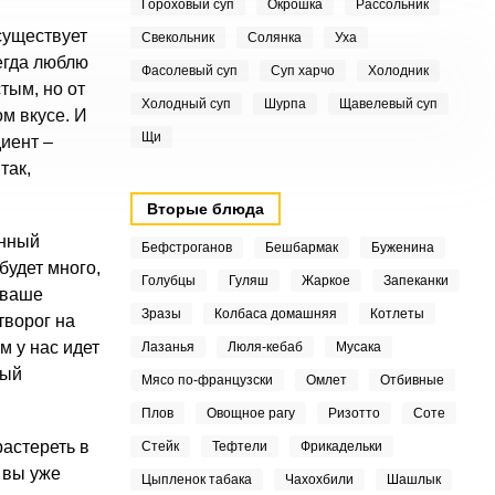
Гороховый суп
Окрошка
Рассольник
существует
Свекольник
Солянка
Уха
егда люблю
Фасолевый суп
Суп харчо
Холодник
тым, но от
Холодный суп
Шурпа
Щавелевый суп
м вкусе. И
Щи
иент –
так,
Вторые блюда
енный
Бефстроганов
Бешбармак
Буженина
будет много,
Голубцы
Гуляш
Жаркое
Запеканки
 ваше
Зразы
Колбаса домашняя
Котлеты
творог на
м у нас идет
Лазанья
Люля-кебаб
Мусака
рый
Мясо по-французски
Омлет
Отбивные
Плов
Овощное рагу
Ризотто
Соте
астереть в
Стейк
Тефтели
Фрикадельки
 вы уже
Цыпленок табака
Чахохбили
Шашлык