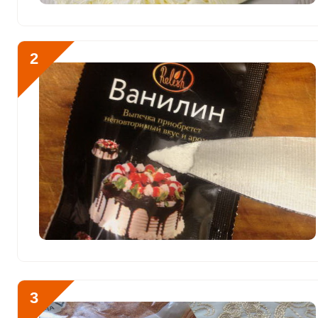
Витамин РР
18.1 мг
Калий
592.9 мг
2
Кальций
749 мг
Кремний
0
Магний
110.1 мг
Натрий
2680.9 мг
Сера
827.6 мг
Фосфор
1029.5 мг
Хлор
1887.6 мг
Алюминий
200 мкг
3
Железо
4.4 мг