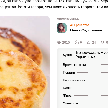
я, он как бы уже протерт, но не так, как нам нужно. Мы бер
оцентов. Кстати говоря, чем ниже жирность творога, тем ки
Автор рецепта:
419 рецептов
Ольга Федоринчик
2015
0
24
0
Белорусская, Рус
Кухня
Украинская
Время готовки
Порции
Калорийность
Белки
Жиры
Углеводы